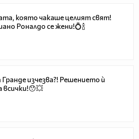
та, която чакаше целият свят!
ано Роналдо се жени!💍🍾
 Гранде изчезва?! Решението ѝ
 всички!😯💥