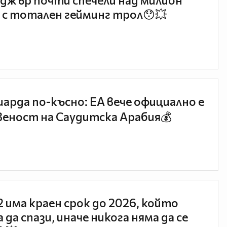
джър почти спечели над милион
 с тотален гейминг трол😯💥
иарда по-късно: EA вече официално е
еност на Саудитска Арабия💰
 2 има краен срок до 2026, който
 да спази, иначе никога няма да се