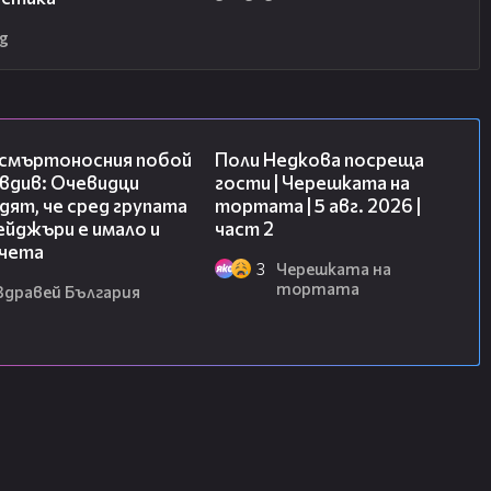
g
09:32
13:03
 смъртоносния побой
Поли Недкова посреща
вдив: Очевидци
гости | Черешката на
ят, че сред групата
тортата | 5 авг. 2026 |
йджъри е имало и
част 2
чета
3
Черешката на
тортата
Здравей България