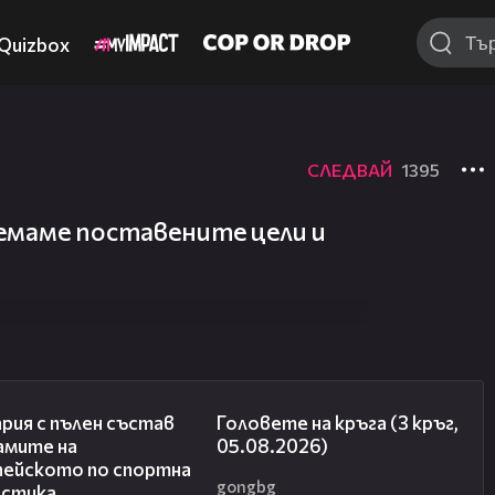
Quizbox
СЛЕДВАЙ
1395
маме поставените цели и
00:47
27:51
рия с пълен състав
Головете на кръга (3 кръг,
амите на
05.08.2026)
пейското по спортна
gongbg
астика