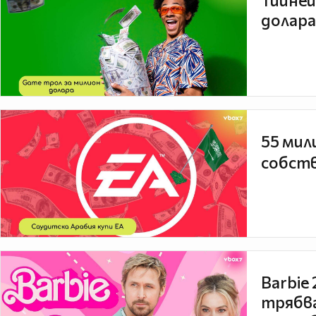
Тийней
долара
55 мил
собств
Barbie
трябва