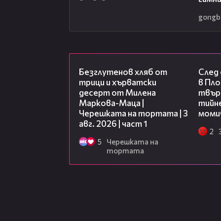
gongb
16:02
Безглутенов хляб от
След
трици и хърватски
в Пло
десерт от Милена
твърд
Маркова-Маца |
тийне
Черешката на тортата | 3
моми
авг. 2026 | част 1
2
5
Черешката на
тортата