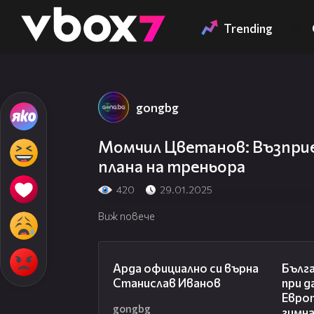
Member of
👾
Trending
gongbg
Момчил Цветанов: Възприе
плана на треньора
420
29.01.2025
Виж повече
00:19
Арда официално си върна
Бълга
Станислав Иванов
при д
Евро
gongbg
гимн