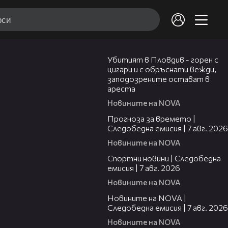
01:27
Убитият в Пловдив - горен с
цигари и с обръснати вежди,
заподозрените остават в
ареста
Новините на NOVA
02:23
Прогноза за времето |
Следобедна емисия | 7 авг. 2026
Новините на NOVA
05:35
Спортни новини | Следобедна
емисия | 7 авг. 2026
Новините на NOVA
14:49
Новините на NOVA |
Следобедна емисия | 7 авг. 2026
Новините на NOVA
02:21