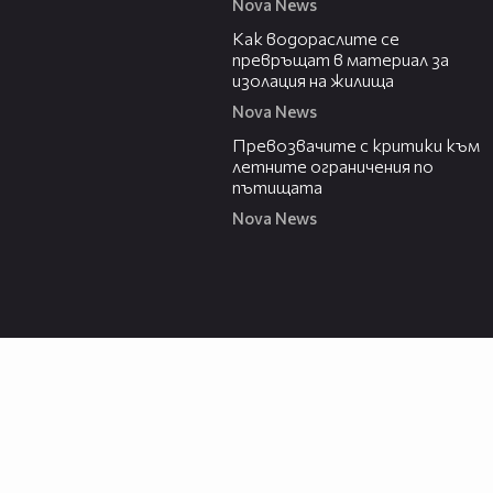
Nova News
04:03
Как водораслите се
превръщат в материал за
изолация на жилища
Nova News
13:46
Превозвачите с критики към
летните ограничения по
пътищата
Nova News