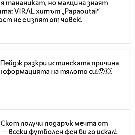
 я тананикат, но малцина знаят
та: VIRAL хитът „Papaoutai“
ст не е изпят от човек!
Пейдж разкри истинската причина
нсформацията на тялото си!😯💥
 Скот получи подарък мечта от
 — всеки футболен фен би го искал!