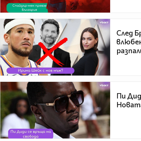
След Б
влюбен
разпал
Пи Дид
Новата