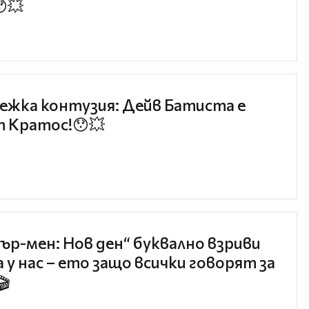
😯💥
ежка контузия: Дейв Батиста е
 Кратос!😯💥
ър-мен: Нов ден“ буквално взриви
 у нас – ето защо всички говорят за
🎬