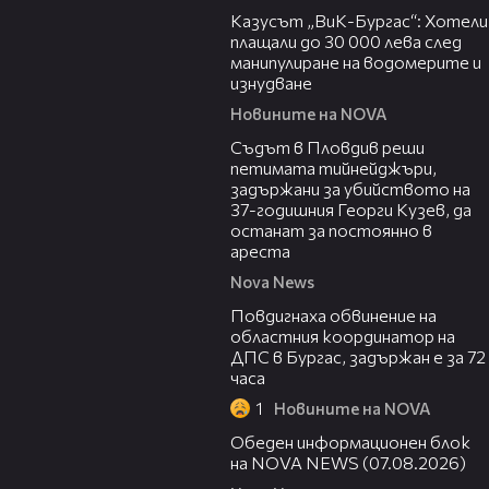
Казусът „ВиК-Бургас“: Хотели
плащали до 30 000 лева след
манипулиране на водомерите и
изнудване
Новините на NOVA
01:34
Съдът в Пловдив реши
петимата тийнейджъри,
задържани за убийството на
37-годишния Георги Кузев, да
останат за постоянно в
ареста
Nova News
05:05
Повдигнаха обвинение на
областния координатор на
ДПС в Бургас, задържан е за 72
часа
1
Новините на NOVA
01:10:25
Обеден информационен блок
на NOVA NEWS (07.08.2026)