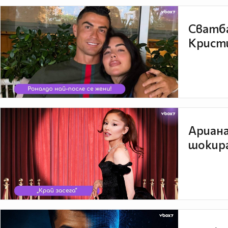
Сватба
Кристи
Ариана
шокира