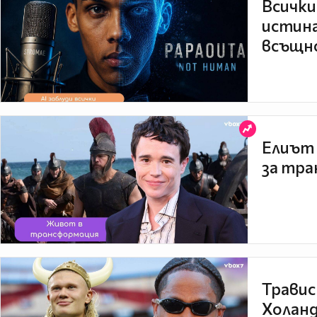
Всички
истина
всъщно
Елиът 
за тра
Травис
Холанд