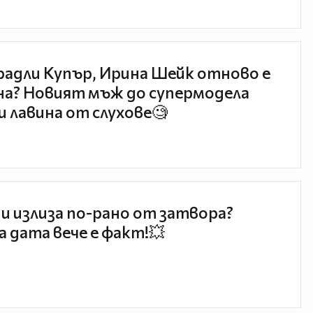
радли Купър, Ирина Шейк отново е
а? Новият мъж до супермодела
и лавина от слухове🧐
и излиза по-рано от затвора?
 дата вече е факт!💥