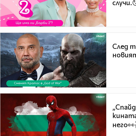
случи.
След т
новият
„Спайд
кината
него👀