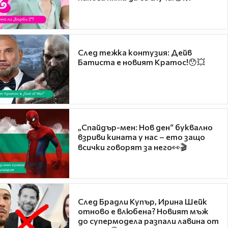
След тежка контузия: Дейв
Батиста е новият Кратос!😯💥
„Спайдър-мен: Нов ден“ буквално
взриви кината у нас – ето защо
всички говорят за него👀🎬
След Брадли Купър, Ирина Шейк
отново е влюбена? Новият мъж
до супермодела разпали лавина от