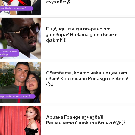
слухове🧐
Пи Диди излиза по-рано от
затвора? Новата дата вече е
факт!💥
Сватбата, която чакаше целият
свят! Кристиано Роналдо се жени!
💍🍾
Ариана Гранде изчезва?!
Решението ѝ шокира всички!😯💥