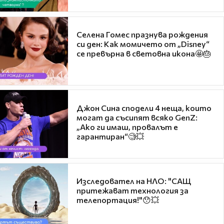
Селена Гомес празнува рождения
си ден: Как момичето от „Disney“
се превърна в световна икона🤩🎂
Джон Сина сподели 4 неща, които
могат да съсипят всяко GenZ:
„Ако ги имаш, провалът е
гарантиран“🧐💥
Изследовател на НЛО: "САЩ
притежават технология за
телепортация!"😯💥