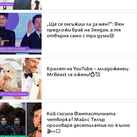
„Ще се омъжиш ли за мен?“: Фен
предложи брак на Зендая, а тя
отвърна само с три думи😅
Кралят на YouTube – младоженец:
MrBeast се ожени!💍🥰
Кой съсипа Фантастичната
четворка? Майлс Телър
проговаря десетилетие по-късно
🎬👀💥