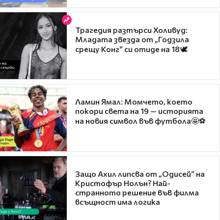
Трагедия разтърси Холивуд:
Младата звезда от „Годзила
срещу Конг“ си отиде на 18🕊️
Ламин Ямал: Момчето, което
покори света на 19 — историята
на новия символ във футбола🤩⚽
Защо Ахил липсва от „Одисей“ на
Кристофър Нолън? Най-
странното решение във филма
всъщност има логика