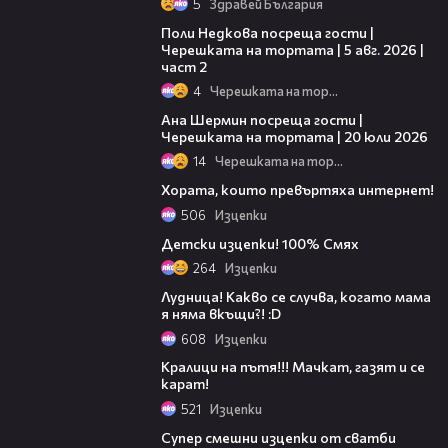
5
Здравей България
13:03
Поли Недкова посреща гости |
Черешката на тортата | 5 авг. 2026 |
част 2
4
Черешката на тортата
19:47
Ана Шермин посреща гости |
Черешката на тортата | 20 юли 2026
14
Черешката на тортата
02:56
Хората, които превъртяха интернет!
506
Изцепки
02:20
Детски изцепки! 100% Смях
264
Изцепки
03:42
Лудница! Какво се случва, когато мама
я няма вкъщи?! :D
608
Изцепки
04:21
Кралици на пътя!!! Мачкат, газят и се
карат!
521
Изцепки
01:35
Супер смешни изцепки от сватби