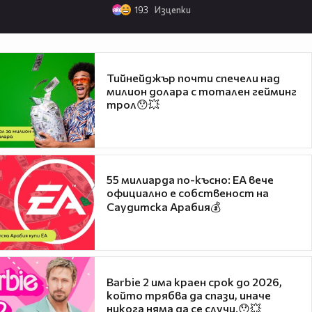
193
Изцепки
Тийнейджър почти спечели над
милион долара с тотален гейминг
трол😯💥
55 милиарда по-късно: EA вече
официално е собственост на
Саудитска Арабия💰
Barbie 2 има краен срок до 2026,
който трябва да спази, иначе
никога няма да се случи.😯💥