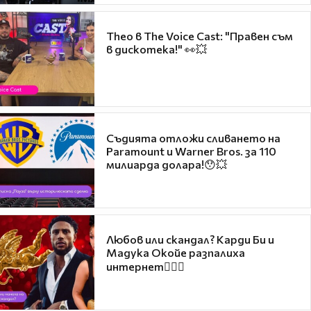
Theo в The Voice Cast: "Правен съм
в дискотека!" 👀💥
Съдията отложи сливането на
Paramount и Warner Bros. за 110
милиарда долара!😯💥
Любов или скандал? Карди Би и
Мадука Окойе разпалиха
интернет❤️‍🔥🔥