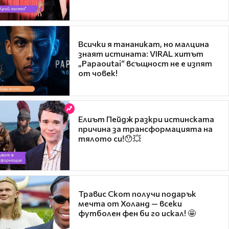
Всички я тананикат, но малцина
знаят истината: VIRAL хитът
„Papaoutai“ всъщност не е изпят
от човек!
Елиът Пейдж разкри истинската
причина за трансформацията на
тялото си!😯💥
Травис Скот получи подарък
мечта от Холанд — всеки
футболен фен би го искал! 🤩