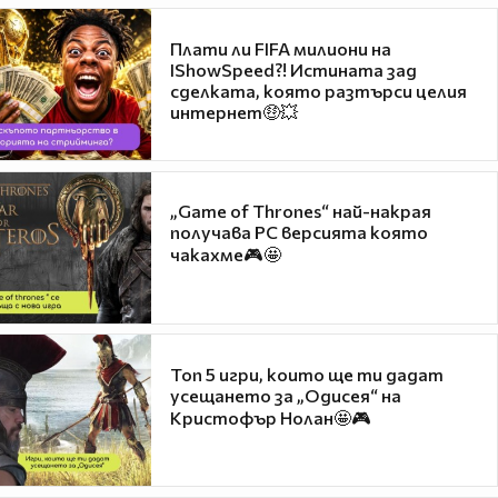
Плати ли FIFA милиони на
IShowSpeed?! Истината зад
сделката, която разтърси целия
интернет🤑💥
„Game of Thrones“ най-накрая
получава PC версията която
чакахме🎮🤩
Топ 5 игри, които ще ти дадат
усещането за „Одисея“ на
Кристофър Нолан🤩🎮