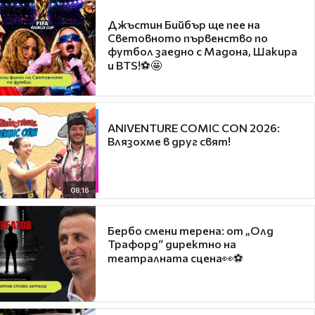
Джъстин Бийбър ще пее на
Световното първенство по
футбол заедно с Мадона, Шакира
и BTS!⚽🤩
ANIVENTURE COMIC CON 2026:
Влязохме в друг свят!
08:16
Бербо смени терена: от „Олд
Трафорд“ директно на
театралната сцена👀⚽