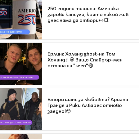
250 години тишина: Америка
зарови капсула, която никой жив
днес няма да отвори👀💥
Ерлинг Холанд ghost-на Том
Холанд?! 💀 Защо Спайдър-мен
остана на "seen"😅
Втори шанс за любовта? Ариана
Гранде и Рики Алварес отново
заедно!😍