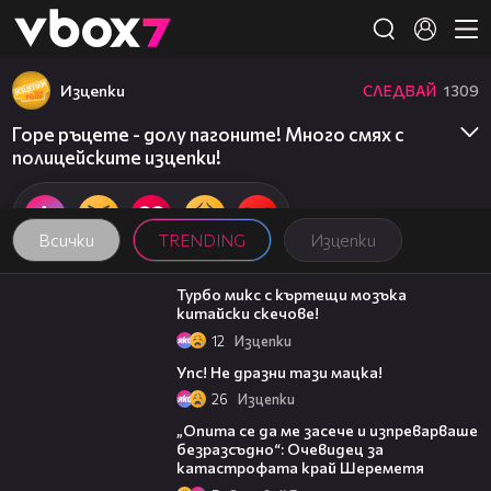
Member of
👾
Изцепки
СЛЕДВАЙ
1309
Горе ръцете - долу пагоните! Много смях с
полицейските изцепки!
Всички
TRENDING
Изцепки
07:29
Турбо микс с къртещи мозъка
китайски скечове!
12
Изцепки
05:20
Упс! Не дразни тази мацка!
26
Изцепки
06:38
„Опита се да ме засече и изпреварваше
безразсъдно“: Очевидец за
катастрофата край Шереметя