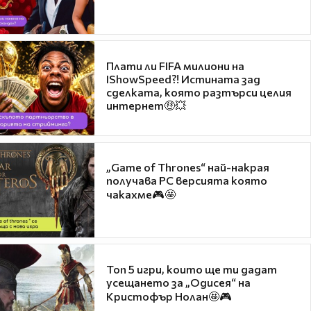
Плати ли FIFA милиони на
IShowSpeed?! Истината зад
сделката, която разтърси целия
интернет🤑💥
„Game of Thrones“ най-накрая
получава PC версията която
чакахме🎮🤩
Топ 5 игри, които ще ти дадат
усещането за „Одисея“ на
Кристофър Нолан🤩🎮