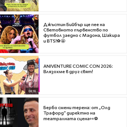
Джъстин Бийбър ще пее на
Световното първенство по
футбол заедно с Мадона, Шакира
и BTS!⚽🤩
ANIVENTURE COMIC CON 2026:
Влязохме в друг свят!
08:16
Бербо смени терена: от „Олд
Трафорд“ директно на
театралната сцена👀⚽