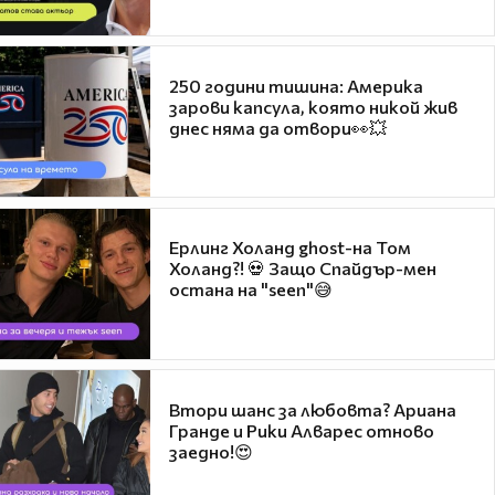
250 години тишина: Америка
зарови капсула, която никой жив
днес няма да отвори👀💥
Ерлинг Холанд ghost-на Том
Холанд?! 💀 Защо Спайдър-мен
остана на "seen"😅
Втори шанс за любовта? Ариана
Гранде и Рики Алварес отново
заедно!😍