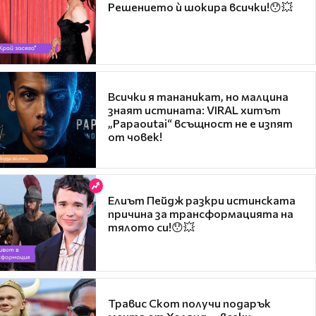
Решението ѝ шокира всички!😯💥
Всички я тананикат, но малцина
знаят истината: VIRAL хитът
„Papaoutai“ всъщност не е изпят
от човек!
Елиът Пейдж разкри истинската
причина за трансформацията на
тялото си!😯💥
Травис Скот получи подарък