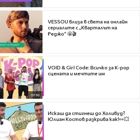
VESSOU влиза в света на онлайн
сериалите с „Кварталът на
Реджо“ 🤩🎬
VOID & Girl Code: Всичко за K-pop
сцената и мечтите им
07:50
Искаш да стигнеш до Холивуд?
Юлиан Костов разкрива как!👀💥