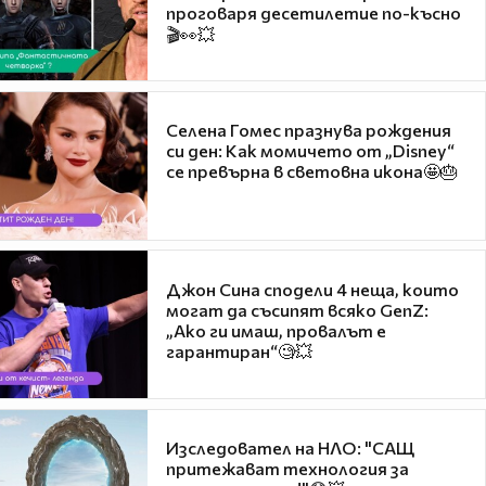
проговаря десетилетие по-късно
🎬👀💥
Селена Гомес празнува рождения
си ден: Как момичето от „Disney“
се превърна в световна икона🤩🎂
Джон Сина сподели 4 неща, които
могат да съсипят всяко GenZ:
„Ако ги имаш, провалът е
гарантиран“🧐💥
Изследовател на НЛО: "САЩ
притежават технология за