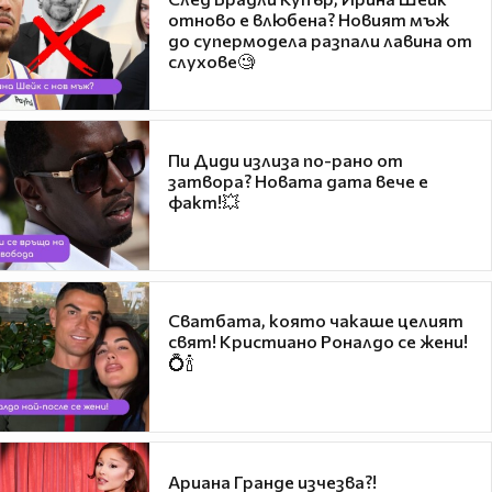
отново е влюбена? Новият мъж
до супермодела разпали лавина от
слухове🧐
Пи Диди излиза по-рано от
затвора? Новата дата вече е
факт!💥
Сватбата, която чакаше целият
свят! Кристиано Роналдо се жени!
💍🍾
Ариана Гранде изчезва?!