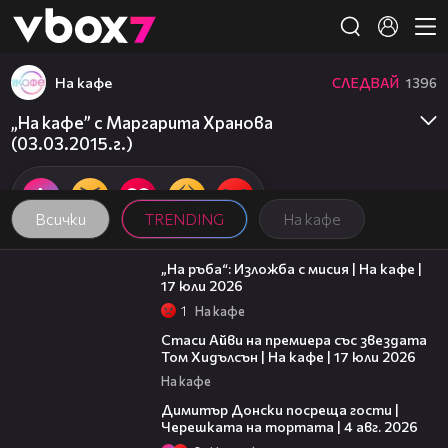
Member of
👾
На кафе
СЛЕДВАЙ
1396
„На кафе” с Маргарита Хранова
(03.03.2015.г.)
Всички
TRENDING
На кафе
09:09
„На ръба“: Изложба с мисия | На кафе |
17 юли 2026
1
На кафе
02:58
Стаси Айви на премиера със звездата
Том Хидълсън | На кафе | 17 юли 2026
На кафе
17:43
Димитър Донски посреща гости |
Черешката на тортата | 4 авг. 2026