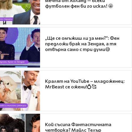
мечта от Холанд — всеки
футболен фен би го искал! 🤩
„Ще се омъжиш ли за мен?“: Фен
предложи брак на Зендая, а тя
отвърна само с три думи😅
Кралят на YouTube – младоженец:
MrBeast се ожени!💍🥰
Кой съсипа Фантастичната
четворка? Майлс Телър