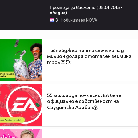
02:09
Прогноза за времето (08.01.2015 -
обедна)
3
Новините на NOVA
Тийнейджър почти спечели над
милион долара с тотален гейминг
трол😯💥
55 милиарда по-късно: EA вече
официално е собственост на
Саудитска Арабия💰