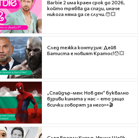
Barbie 2 има краен срок до 2026,
който трябва да спази, иначе
никога няма да се случи.😯💥
След тежка контузия: Дейв
Батиста е новият Кратос!😯💥
„Спайдър-мен: Нов ден“ буквално
взриви кината у нас – ето защо
всички говорят за него👀🎬
След Брадли Купър, Ирина Шейк