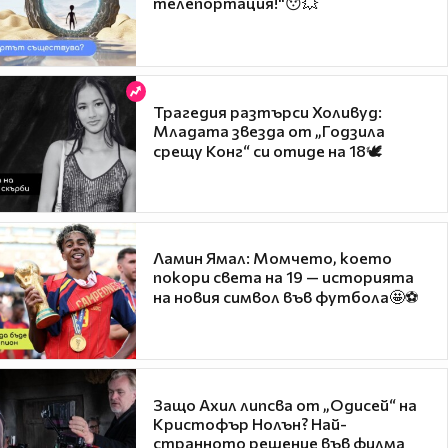
телепортация!"😯💥
Трагедия разтърси Холивуд:
Младата звезда от „Годзила
срещу Конг“ си отиде на 18🕊️
Ламин Ямал: Момчето, което
покори света на 19 — историята
на новия символ във футбола🤩⚽
Защо Ахил липсва от „Одисей“ на
Кристофър Нолън? Най-
странното решение във филма