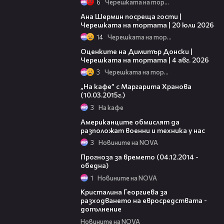
6
Черешката на тортата
19:47
Ана Шермин посреща гости |
Черешката на тортата | 20 юли 2026
14
Черешката на тортата
16:45
Оценките на Димитър Донски |
Черешката на тортата | 4 авг. 2026
3
Черешката на тортата
40:46
„На кафе” с Маргарита Хранова
(10.03.2015г.)
3
На кафе
00:29
Американците обмислят да
разположат военни и техника у нас
3
Новините на NOVA
02:18
Прогноза за времето (04.12.2014 -
обедна)
1
Новините на NOVA
00:55
Кристалина Георгиева за
разходването на евросредствата -
допълнение
Новините на NOVA