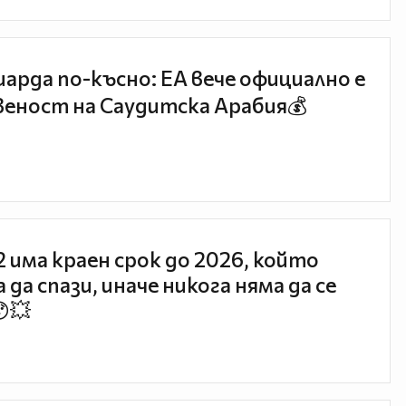
иарда по-късно: EA вече официално е
еност на Саудитска Арабия💰
 2 има краен срок до 2026, който
 да спази, иначе никога няма да се
😯💥