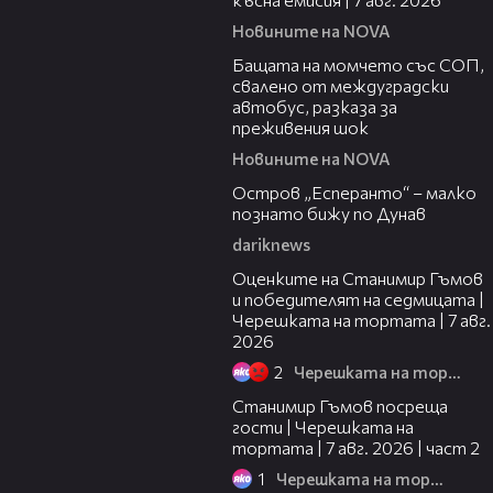
Новините на NOVA
00:30
Бащата на момчето със СОП,
свалено от междуградски
автобус, разказа за
преживения шок
Новините на NOVA
00:04
Остров „Есперанто“ – малко
познато бижу по Дунав
dariknews
02:15
Оценките на Станимир Гъмов
и победителят на седмицата |
Черешката на тортата | 7 авг.
2026
2
Черешката на тортата
12:30
Станимир Гъмов посреща
гости | Черешката на
тортата | 7 авг. 2026 | част 2
1
Черешката на тортата
16:22