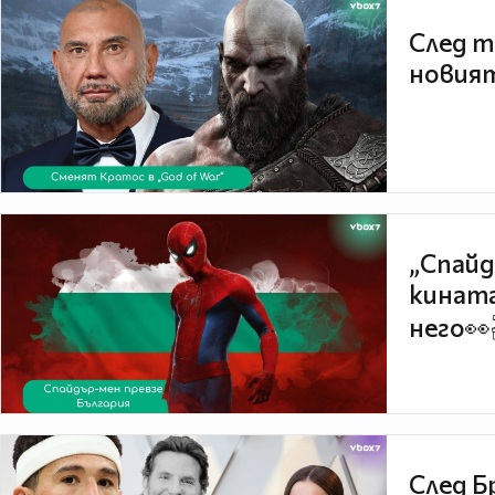
След т
новият
„Спайд
кината
него👀
След Б