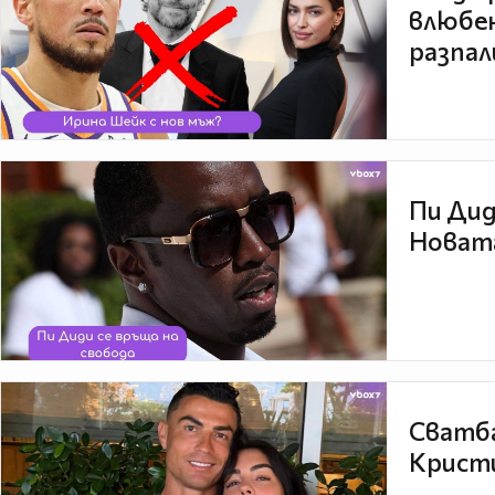
влюбен
разпал
Пи Дид
Новата
Сватба
Кристи