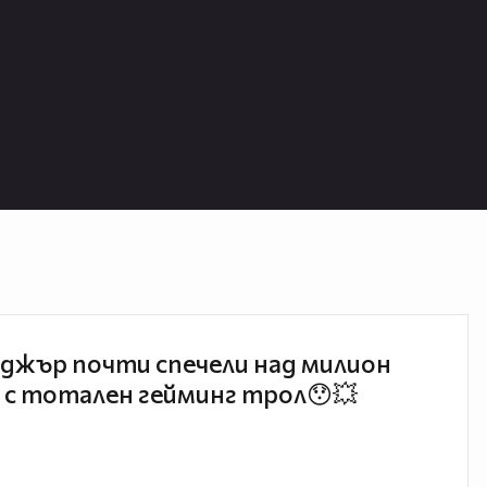
джър почти спечели над милион
 с тотален гейминг трол😯💥