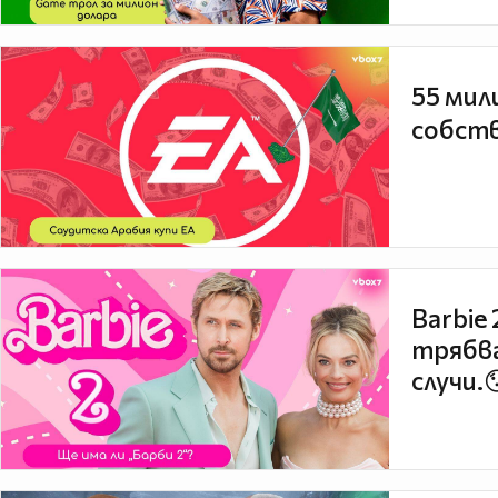
55 мил
собств
Barbie
трябва
случи.