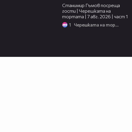
Станимир Гъмов посреща
гости | Черешката на
тортата | 7 авг. 2026 | част 1
1
Черешката на тортата