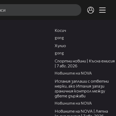
10:17
Косич
gong
09:40
Хулио
gong
03:46
Спортни новини | Късна емисия
| 7 авг. 2026
Новините на NOVA
00:51
Испания заплаши с ответни
мерки, ако Италия запази
граничния контрол между
двете държави
Новините на NOVA
21:18
Новините на NOVA | Лятна
късна емисия | 7 авг. 2026