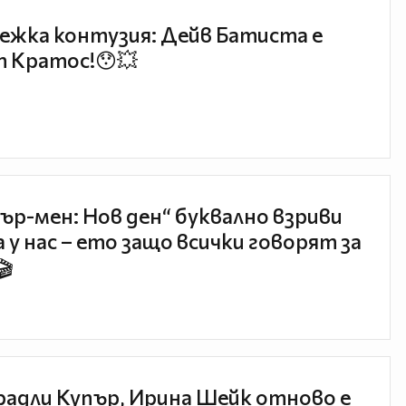
ежка контузия: Дейв Батиста е
 Кратос!😯💥
ър-мен: Нов ден“ буквално взриви
 у нас – ето защо всички говорят за
🎬
радли Купър, Ирина Шейк отново е