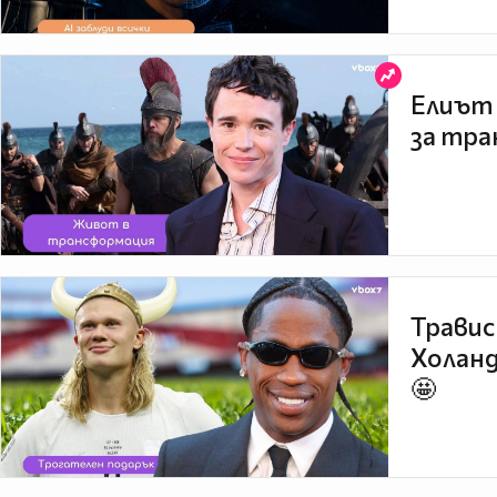
Елиът 
за тра
Травис
Холанд
🤩