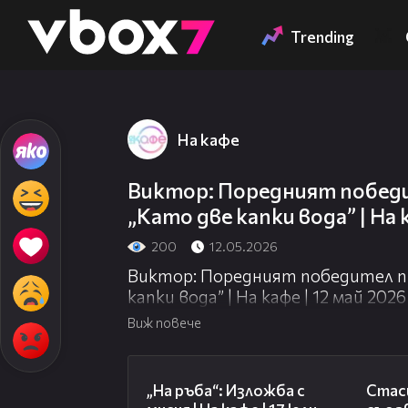
Member of
👾
Trending
На кафе
Виктор: Поредният победи
„Като две капки вода” | На 
200
12.05.2026
Виктор: Поредният победител пр
капки вода” | На кафе | 12 май 2026
Виж повече
09:09
„На ръба“: Изложба с
Стаси