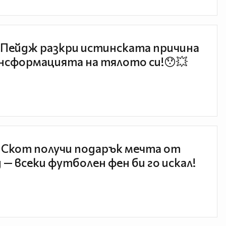
Пейдж разкри истинската причина
нсформацията на тялото си!😯💥
 Скот получи подарък мечта от
 — всеки футболен фен би го искал!