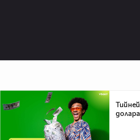
Тийней
долара