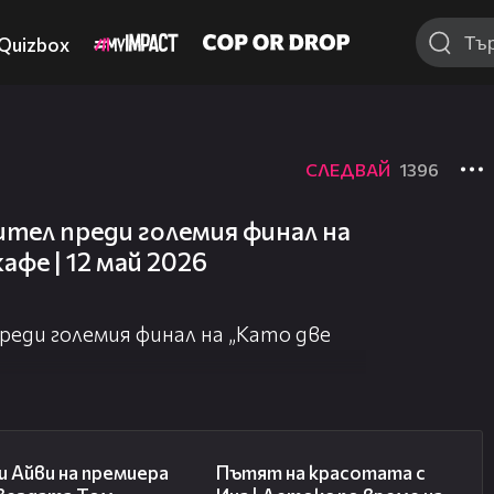
Quizbox
СЛЕДВАЙ
1396
тел преди големия финал на
кафе | 12 май 2026
еди големия финал на „Като две
02:58
17:40
 Айви на премиера
Пътят на красотата с