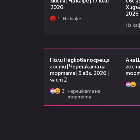
мисия | На кафе | 17 юли
със 
2026
Хидъл
2026
1
На кафе
На ка
13:03
Поли Недкова посреща
Ана 
гости | Черешката на
гости
тортата | 5 авг. 2026 |
торта
част 2
1
3
Черешката на
тортата