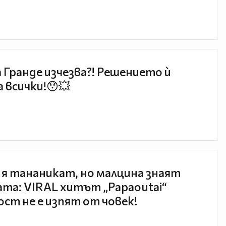
 Гранде изчезва?! Решението ѝ
 всички!😯💥
 я тананикат, но малцина знаят
та: VIRAL хитът „Papaoutai“
ст не е изпят от човек!