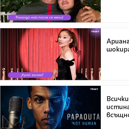
Ариана
шокира
Всички
истина
всъщно