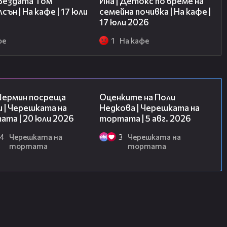
звездата Том
Ина | Детокс по време на
сън | На кафе | 17 юли
семейна почивка | На кафе |
17 юли 2026
фе
1
На кафе
19:47
02:09
Шермин посреща
Оценките на Поли
 | Черешката на
Недкова | Черешката на
та | 20 юли 2026
тортата | 5 авг. 2026
4
Черешката на
3
Черешката на
тортата
тортата