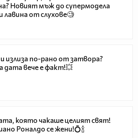
а? Новият мъж до супермодела
и лавина от слухове🧐
и излиза по-рано от затвора?
 дата вече е факт!💥
та, която чакаше целият свят!
ано Роналдо се жени!💍🍾