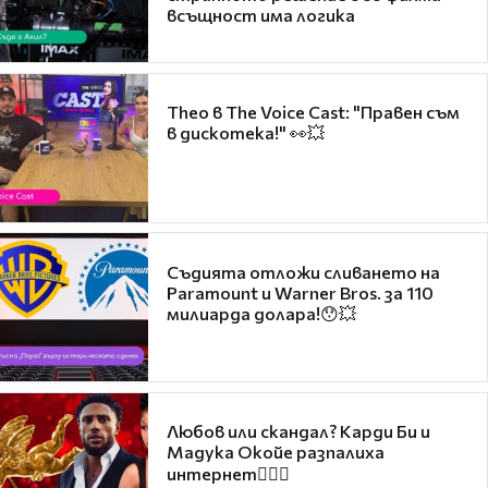
всъщност има логика
Theo в The Voice Cast: "Правен съм
в дискотека!" 👀💥
Съдията отложи сливането на
Paramount и Warner Bros. за 110
милиарда долара!😯💥
Любов или скандал? Карди Би и
Мадука Окойе разпалиха
интернет❤️‍🔥🔥