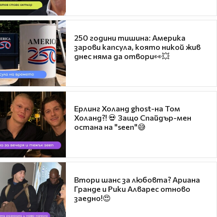
250 години тишина: Америка
зарови капсула, която никой жив
днес няма да отвори👀💥
Ерлинг Холанд ghost-на Том
Холанд?! 💀 Защо Спайдър-мен
остана на "seen"😅
Втори шанс за любовта? Ариана
Гранде и Рики Алварес отново
заедно!😍