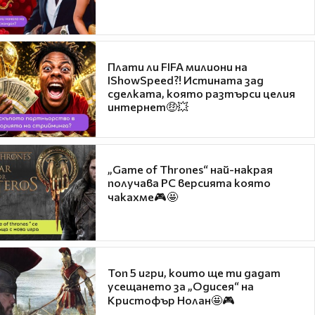
Плати ли FIFA милиони на
IShowSpeed?! Истината зад
сделката, която разтърси целия
интернет🤑💥
„Game of Thrones“ най-накрая
получава PC версията която
чакахме🎮🤩
Топ 5 игри, които ще ти дадат
усещането за „Одисея“ на
Кристофър Нолан🤩🎮