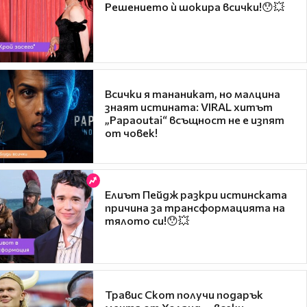
Решението ѝ шокира всички!😯💥
Всички я тананикат, но малцина
знаят истината: VIRAL хитът
„Papaoutai“ всъщност не е изпят
от човек!
Елиът Пейдж разкри истинската
причина за трансформацията на
тялото си!😯💥
Травис Скот получи подарък