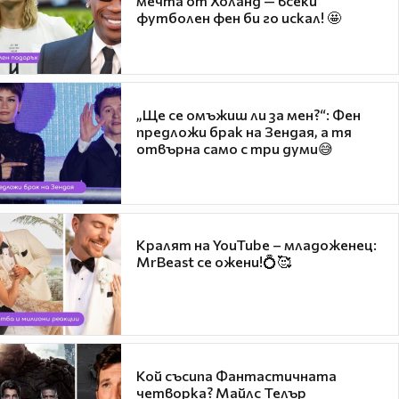
мечта от Холанд — всеки
футболен фен би го искал! 🤩
„Ще се омъжиш ли за мен?“: Фен
предложи брак на Зендая, а тя
отвърна само с три думи😅
Кралят на YouTube – младоженец:
MrBeast се ожени!💍🥰
Кой съсипа Фантастичната
четворка? Майлс Телър