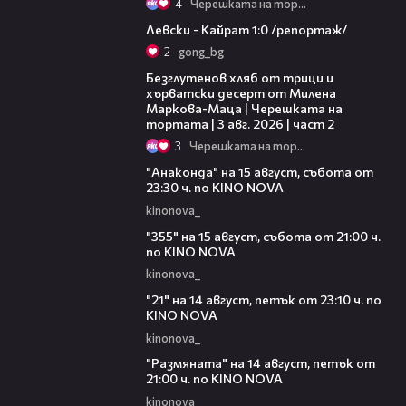
4
Черешката на тортата
05:57
Левски - Кайрат 1:0 /репортаж/
2
gong_bg
15:35
Безглутенов хляб от трици и
хърватски десерт от Милена
Маркова-Маца | Черешката на
тортата | 3 авг. 2026 | част 2
3
Черешката на тортата
00:30
"Анаконда" на 15 август, събота от
23:30 ч. по KINO NOVA
kinonova_
00:31
"355" на 15 август, събота от 21:00 ч.
по KINO NOVA
kinonova_
00:29
"21" на 14 август, петък от 23:10 ч. по
KINO NOVA
kinonova_
00:29
"Размянaта" на 14 август, петък от
21:00 ч. по KINO NOVA
kinonova_