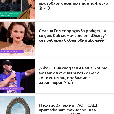
проговаря десетилетие по-късно
🎬👀💥
Селена Гомес празнува рождения
си ден: Как момичето от „Disney“
се превърна в световна икона🤩🎂
Джон Сина сподели 4 неща, които
могат да съсипят всяко GenZ:
„Ако ги имаш, провалът е
гарантиран“🧐💥
Изследовател на НЛО: "САЩ
притежават технология за