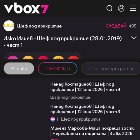
Member of
👾
Шеф под прикритие
СЛЕДВАЙ
495
Илко Илиев - Шеф под прикритие (28.01.2019)
- част 1
Всички
TRENDING
Шеф под прикритие
16:45
Ненад Костадинов | Шеф под
прикритие | 12 юни 2026 | част 4
Шеф под прикритие
11:32
Ненад Костадинов | Шеф под
прикритие | 12 юни 2026 | част 3
1
Шеф под прикритие
20:17
Милена Маркова-Маца посреща гости
| Черешката на тортата | 3 авг. 2026