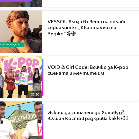
VESSOU влиза в света на онлайн
сериалите с „Кварталът на
Реджо“ 🤩🎬
VOID & Girl Code: Всичко за K-pop
сцената и мечтите им
07:50
Искаш да стигнеш до Холивуд?
Юлиан Костов разкрива как!👀💥