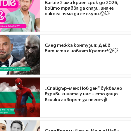
Barbie 2 има краен срок до 2026,
който трябва да спази, иначе
никога няма да се случи.😯💥
След тежка контузия: Дейв
Батиста е новият Кратос!😯💥
„Спайдър-мен: Нов ден“ буквално
взриви кината у нас – ето защо
всички говорят за него👀🎬
След Брадли Купър, Ирина Шейк