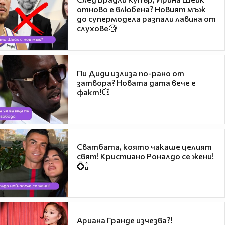
отново е влюбена? Новият мъж
до супермодела разпали лавина от
слухове🧐
Пи Диди излиза по-рано от
затвора? Новата дата вече е
факт!💥
Сватбата, която чакаше целият
свят! Кристиано Роналдо се жени!
💍🍾
Ариана Гранде изчезва?!