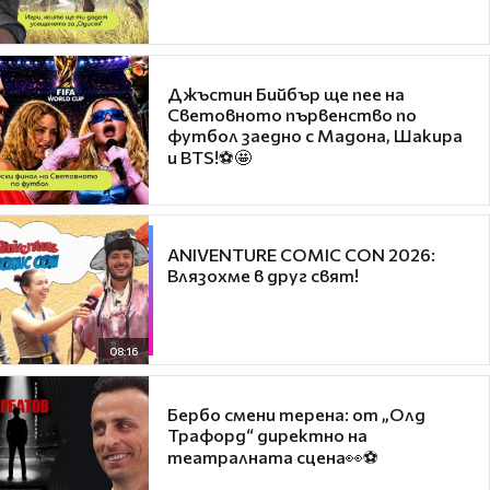
Джъстин Бийбър ще пее на
Световното първенство по
футбол заедно с Мадона, Шакира
и BTS!⚽🤩
ANIVENTURE COMIC CON 2026:
Влязохме в друг свят!
08:16
Бербо смени терена: от „Олд
Трафорд“ директно на
театралната сцена👀⚽