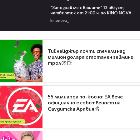
00:23
"Запознай ме с вашите" 13 август,
четвъртък от 21:00 ч. по KINO NOVA
kinonova_
Тийнейджър почти спечели над
милион долара с тотален гейминг
трол😯💥
55 милиарда по-късно: EA вече
официално е собственост на
Саудитска Арабия💰