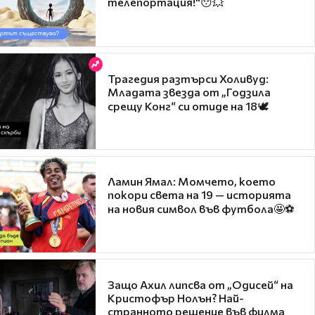
телепортация!"😯💥
Трагедия разтърси Холивуд:
Младата звезда от „Годзила
срещу Конг“ си отиде на 18🕊️
Ламин Ямал: Момчето, което
покори света на 19 — историята
на новия символ във футбола🤩⚽
Защо Ахил липсва от „Одисей“ на
Кристофър Нолън? Най-
странното решение във филма