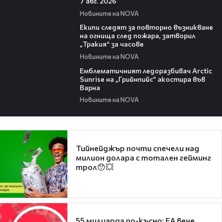
7 авг. 2026
Новините на NOVA
03:09
Екипи следят за повторно възникване
на огнища след пожара, затворил
„Тракия“ за часове
Новините на NOVA
00:48
Емблематичният ледоразбивач Arctic
Sunrise на „Грийнпийс” акостира във
Варна
Новините на NOVA
Тийнейджър почти спечели над
милион долара с тотален гейминг
трол😯💥
55 милиарда по-късно: EA вече