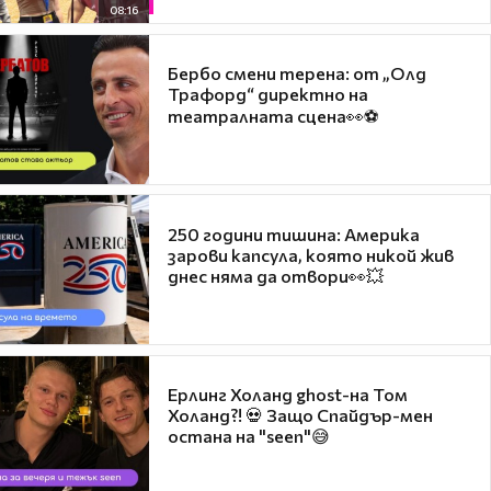
08:16
Бербо смени терена: от „Олд
Трафорд“ директно на
театралната сцена👀⚽
250 години тишина: Америка
зарови капсула, която никой жив
днес няма да отвори👀💥
Ерлинг Холанд ghost-на Том
Холанд?! 💀 Защо Спайдър-мен
остана на "seen"😅