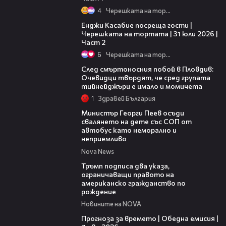
4
Черешката на тортата
16:45
Енджи Касабие посреща гости |
Черешката на тортата | 31 юли 2026 |
Част 2
6
Черешката на тортата
09:32
След смъртоносния побой в Пловдив:
Очевидци твърдят, че сред групата
тийнейджъри е имало и момичета
1
Здравей България
00:31
Министър Георги Пеев осъди
свалянето на дете със СОП от
автобус като неморално и
неприемливо
Nova News
01:24
Тръмп подписа два указа,
ограничаващи правото на
американско гражданство по
рождение
Новините на NOVA
02:23
Прогноза за времето | Обедна емисия |