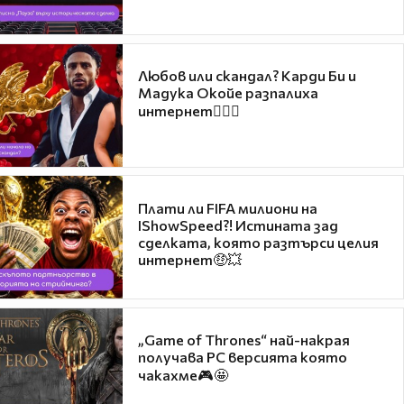
Любов или скандал? Карди Би и
Мадука Окойе разпалиха
интернет❤️‍🔥🔥
Плати ли FIFA милиони на
IShowSpeed?! Истината зад
сделката, която разтърси целия
интернет🤑💥
„Game of Thrones“ най-накрая
получава PC версията която
чакахме🎮🤩