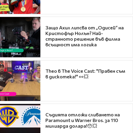
Защо Ахил липсва от „Одисей“ на
Кристофър Нолън? Най-
странното решение във филма
всъщност има логика
Theo в The Voice Cast: "Правен съм
в дискотека!" 👀💥
Съдията отложи сливането на
Paramount и Warner Bros. за 110
милиарда долара!😯💥