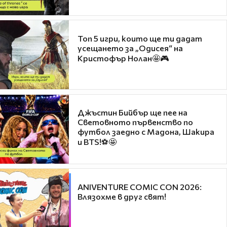
Топ 5 игри, които ще ти дадат
усещането за „Одисея“ на
Кристофър Нолан🤩🎮
Джъстин Бийбър ще пее на
Световното първенство по
футбол заедно с Мадона, Шакира
и BTS!⚽🤩
ANIVENTURE COMIC CON 2026:
Влязохме в друг свят!