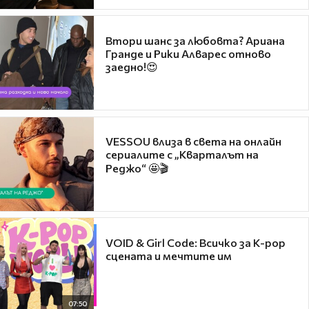
Втори шанс за любовта? Ариана
Гранде и Рики Алварес отново
заедно!😍
VESSOU влиза в света на онлайн
сериалите с „Кварталът на
Реджо“ 🤩🎬
VOID & Girl Code: Всичко за K-pop
сцената и мечтите им
07:50