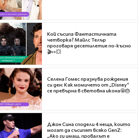
Кой съсипа Фантастичната
четворка? Майлс Телър
проговаря десетилетие по-късно
🎬👀💥
Селена Гомес празнува рождения
си ден: Как момичето от „Disney“
се превърна в световна икона🤩🎂
Джон Сина сподели 4 неща, които
могат да съсипят всяко GenZ:
„Ако ги имаш, провалът е