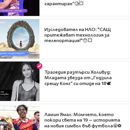
гарантиран“🧐💥
Изследовател на НЛО: "САЩ
притежават технология за
телепортация!"😯💥
Трагедия разтърси Холивуд:
Младата звезда от „Годзила
срещу Конг“ си отиде на 18🕊️
Ламин Ямал: Момчето, което
покори света на 19 — историята
на новия символ във футбола🤩⚽