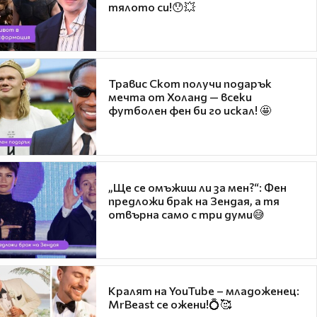
тялото си!😯💥
Травис Скот получи подарък
мечта от Холанд — всеки
футболен фен би го искал! 🤩
„Ще се омъжиш ли за мен?“: Фен
предложи брак на Зендая, а тя
отвърна само с три думи😅
Кралят на YouTube – младоженец:
MrBeast се ожени!💍🥰