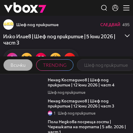
Member of
👾
Шеф под прикритие
СЛЕДВАЙ
495
Илко Илиев | Шеф под прикритие | 5 юни 2026 |
част 3
Всички
TRENDING
Шеф под прикритие
16:45
Ненад Костадинов | Шеф под
прикритие | 12 юни 2026 | част 4
Шеф под прикритие
11:32
Ненад Костадинов | Шеф под
прикритие | 12 юни 2026 | част 3
1
Шеф под прикритие
19:25
Поли Недкова посреща гости |
Черешката на тортата | 5 авг. 2026 |
част 1