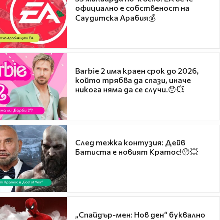
официално е собственост на
Саудитска Арабия💰
Barbie 2 има краен срок до 2026,
който трябва да спази, иначе
никога няма да се случи.😯💥
След тежка контузия: Дейв
Батиста е новият Кратос!😯💥
„Спайдър-мен: Нов ден“ буквално