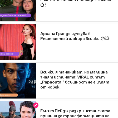
💍🍾
Ариана Гранде изчезва?!
Решението ѝ шокира всички!😯💥
Всички я тананикат, но малцина
знаят истината: VIRAL хитът
„Papaoutai“ всъщност не е изпят
от човек!
Елиът Пейдж разкри истинската
причина за трансформацията на