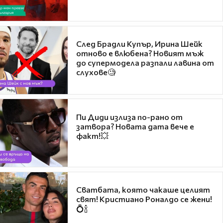
След Брадли Купър, Ирина Шейк
отново е влюбена? Новият мъж
до супермодела разпали лавина от
слухове🧐
Пи Диди излиза по-рано от
затвора? Новата дата вече е
факт!💥
Сватбата, която чакаше целият
свят! Кристиано Роналдо се жени!
💍🍾