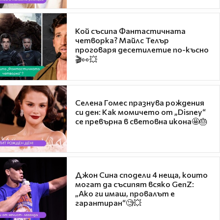
Кой съсипа Фантастичната
четворка? Майлс Телър
проговаря десетилетие по-късно
🎬👀💥
Селена Гомес празнува рождения
си ден: Как момичето от „Disney“
се превърна в световна икона🤩🎂
Джон Сина сподели 4 неща, които
могат да съсипят всяко GenZ:
„Ако ги имаш, провалът е
гарантиран“🧐💥