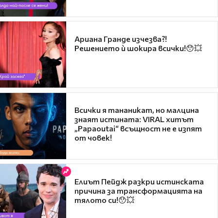
Ариана Гранде изчезва?!
Решението ѝ шокира всички!😯💥
Всички я тананикат, но малцина
знаят истината: VIRAL хитът
„Papaoutai“ всъщност не е изпят
от човек!
Елиът Пейдж разкри истинската
причина за трансформацията на
тялото си!😯💥