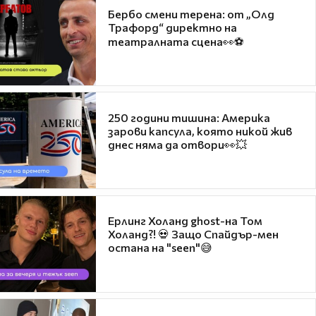
Бербо смени терена: от „Олд
Трафорд“ директно на
театралната сцена👀⚽
250 години тишина: Америка
зарови капсула, която никой жив
днес няма да отвори👀💥
Ерлинг Холанд ghost-на Том
Холанд?! 💀 Защо Спайдър-мен
остана на "seen"😅