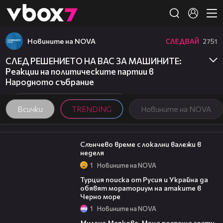
Member of
👾
Новините на NOVA
СЛЕДВАЙ
2751
СЛЕД РЕШЕНИЕТО НА ВАС ЗА МАШИНИТЕ:
Реакции на политическите партии в
Народното събрание
Всички
TRENDING
Новините на NOVA
00:56
Слънчево време с локални валежи в
неделя
1
Новините на NOVA
03:02
Турция поиска от Русия и Украйна да
обявят мораториум на атаките в
Черно море
1
Новините на NOVA
20:17
Милена Маркова-Маца посреща гости