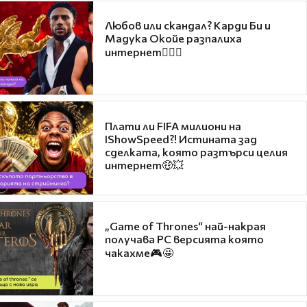
Любов или скандал? Карди Би и
Мадука Окойе разпалиха
интернет❤️‍🔥🔥
Плати ли FIFA милиони на
IShowSpeed?! Истината зад
сделката, която разтърси целия
интернет🤑💥
„Game of Thrones“ най-накрая
получава PC версията която
чакахме🎮🤩