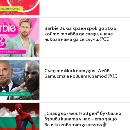
Barbie 2 има краен срок до 2026,
който трябва да спази, иначе
никога няма да се случи.😯💥
След тежка контузия: Дейв
Батиста е новият Кратос!😯💥
„Спайдър-мен: Нов ден“ буквално
взриви кината у нас – ето защо
всички говорят за него👀🎬