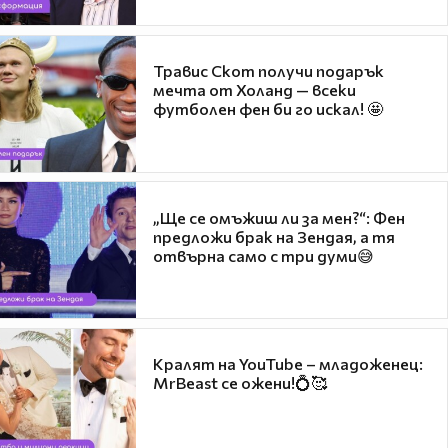
Травис Скот получи подарък
мечта от Холанд — всеки
футболен фен би го искал! 🤩
„Ще се омъжиш ли за мен?“: Фен
предложи брак на Зендая, а тя
отвърна само с три думи😅
Кралят на YouTube – младоженец:
MrBeast се ожени!💍🥰