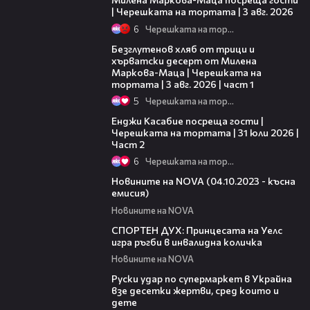
| Черешката на тортата | 3 авг. 2026
6
Черешката на тортата
16:02
Безглутенов хляб от трици и
хърватски десерт от Милена
Маркова-Маца | Черешката на
тортата | 3 авг. 2026 | част 1
5
Черешката на тортата
16:45
Енджи Касабие посреща гости |
Черешката на тортата | 31 юли 2026 |
Част 2
6
Черешката на тортата
18:48
Новините на NOVA (04.10.2023 - късна
емисия)
Новините на NOVA
02:00
СПОРТЕН ДУХ: Принцесата на Уелс
игра ръгби в инвалидна количка
Новините на NOVA
00:43
Руски удар по супермаркет в Украйна
взе десетки жертви, сред които и
дете