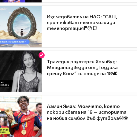
Изследовател на НЛО: "САЩ
притежават технология за
телепортация!"😯💥
Трагедия разтърси Холивуд:
Младата звезда от „Годзила
срещу Конг“ си отиде на 18🕊️
Ламин Ямал: Момчето, което
покори света на 19 — историята
на новия символ във футбола🤩⚽