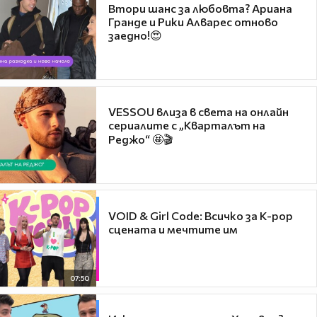
Втори шанс за любовта? Ариана
Гранде и Рики Алварес отново
заедно!😍
VESSOU влиза в света на онлайн
сериалите с „Кварталът на
Реджо“ 🤩🎬
VOID & Girl Code: Всичко за K-pop
сцената и мечтите им
07:50