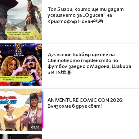
Топ 5 игри, които ще ти дадат
усещането за „Одисея“ на
Кристофър Нолан🤩🎮
Джъстин Бийбър ще пее на
Световното първенство по
футбол заедно с Мадона, Шакира
и BTS!⚽🤩
ANIVENTURE COMIC CON 2026:
Влязохме в друг свят!
08:16