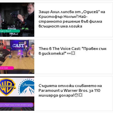
Защо Ахил липсва от „Одисей“ на
Кристофър Нолън? Най-
странното решение във филма
всъщност има логика
Theo в The Voice Cast: "Правен съм
в дискотека!" 👀💥
Съдията отложи сливането на
Paramount и Warner Bros. за 110
милиарда долара!😯💥