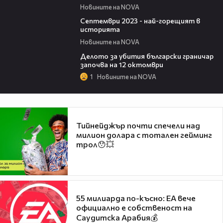
Новините на NOVA
00:29
Септември 2023 - най-горещият в
историята
Новините на NOVA
00:40
Делото за убития български граничар
започва на 12 октомври
1
Новините на NOVA
Тийнейджър почти спечели над
милион долара с тотален гейминг
трол😯💥
55 милиарда по-късно: EA вече
официално е собственост на
Саудитска Арабия💰