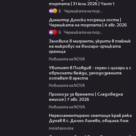
тортата | 31 юли 2026 | Част 1
6
Черешката на тортата
17:43
Димитър Донски посреща гости |
Черешката на тортата | 4 авг. 2026
6
Черешката на тортата
00:54
Заловиха 8 мигранти, укрити в тайник
на микробус на българо-гръцката
граница
Новините на NOVA
01:27
Убитият в Пловдив - горен с цигари и с
обръснати вежди, заподозрените
остават в ареста
Новините на NOVA
02:23
Прогноза за времето | Следобедна
емисия | 7 авг. 2026
Новините на NOVA
01:43
Нерегламентирано сметище край река
Дунав в с. Долно Линево, община Лом
moiatanovina
05:35