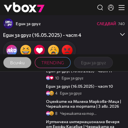
Member of
👾
Един за друг
СЛЕДВАЙ
740
Един за друг (16.05.2025) - част 4
Всички
TRENDING
Един за друг
07:04
Един за друг (16.05.2025) - част 11
10
Един за друг
15:00
Един за друг (16.05.2025) - част 10
4
Един за друг
14:06
Оценките на Милена Маркова-Маца |
Черешката на тортата | 3 авг. 2026
8
Черешката на тортата
18:07
Изтънчена интернационална вечеря
от Енджи Касабие | Черешката на