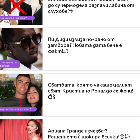
до супермодела разпали лавина от
слухове🧐
Пи Диди излиза по-рано от
затвора? Новата дата вече е
факт!💥
Сватбата, която чакаше целият
свят! Кристиано Роналдо се жени!
💍🍾
Ариана Гранде изчезва?!
Решението ѝ шокира всички!😯💥