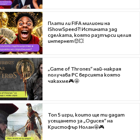
Плати ли FIFA милиони на
IShowSpeed?! Истината зад
сделката, която разтърси целия
интернет🤑💥
„Game of Thrones“ най-накрая
получава PC версията която
чакахме🎮🤩
Топ 5 игри, които ще ти дадат
усещането за „Одисея“ на
Кристофър Нолан🤩🎮