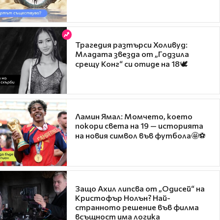
Трагедия разтърси Холивуд:
Младата звезда от „Годзила
срещу Конг“ си отиде на 18🕊️
Ламин Ямал: Момчето, което
покори света на 19 — историята
на новия символ във футбола🤩⚽
Защо Ахил липсва от „Одисей“ на
Кристофър Нолън? Най-
странното решение във филма
всъщност има логика