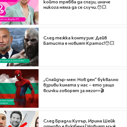
който трябва да спази, иначе
никога няма да се случи.😯💥
След тежка контузия: Дейв
Батиста е новият Кратос!😯💥
„Спайдър-мен: Нов ден“ буквално
взриви кината у нас – ето защо
всички говорят за него👀🎬
След Брадли Купър, Ирина Шейк
отново е влюбена? Новият мъж