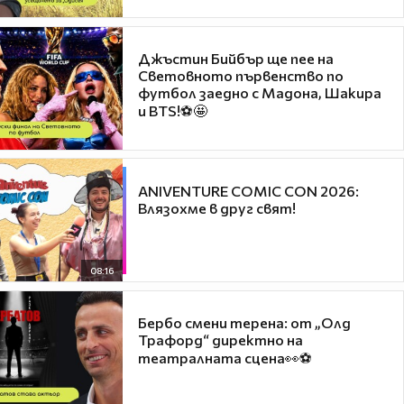
Джъстин Бийбър ще пее на
Световното първенство по
футбол заедно с Мадона, Шакира
и BTS!⚽🤩
ANIVENTURE COMIC CON 2026:
Влязохме в друг свят!
08:16
Бербо смени терена: от „Олд
Трафорд“ директно на
театралната сцена👀⚽