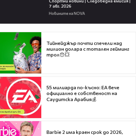
Спортни новини | Следобедна емисия |
7 авг. 2026
Новините на NOVA
Тийнейджър почти спечели над
милион долара с тотален гейминг
трол😯💥
55 милиарда по-късно: EA вече
официално е собственост на
Саудитска Арабия💰
Barbie 2 има краен срок до 2026,