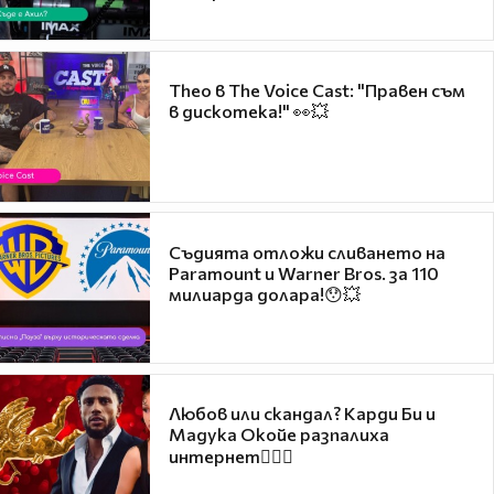
Theo в The Voice Cast: "Правен съм
в дискотека!" 👀💥
Съдията отложи сливането на
Paramount и Warner Bros. за 110
милиарда долара!😯💥
Любов или скандал? Карди Би и
Мадука Окойе разпалиха
интернет❤️‍🔥🔥