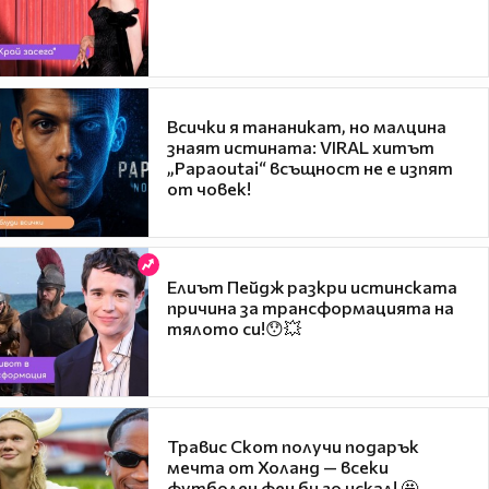
Всички я тананикат, но малцина
знаят истината: VIRAL хитът
„Papaoutai“ всъщност не е изпят
от човек!
Елиът Пейдж разкри истинската
причина за трансформацията на
тялото си!😯💥
Травис Скот получи подарък
мечта от Холанд — всеки
футболен фен би го искал! 🤩