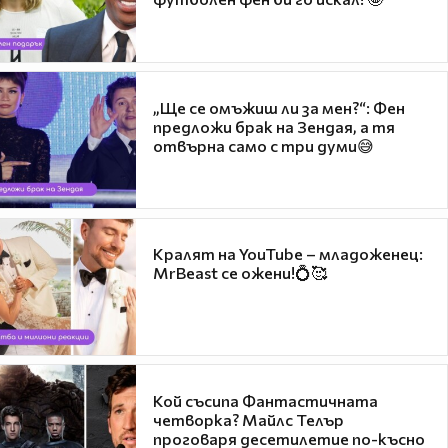
„Ще се омъжиш ли за мен?“: Фен
предложи брак на Зендая, а тя
отвърна само с три думи😅
Кралят на YouTube – младоженец:
MrBeast се ожени!💍🥰
Кой съсипа Фантастичната
четворка? Майлс Телър
проговаря десетилетие по-късно