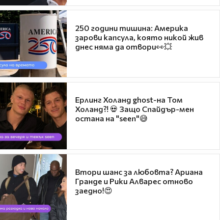
250 години тишина: Америка
зарови капсула, която никой жив
днес няма да отвори👀💥
Ерлинг Холанд ghost-на Том
Холанд?! 💀 Защо Спайдър-мен
остана на "seen"😅
Втори шанс за любовта? Ариана
Гранде и Рики Алварес отново
заедно!😍