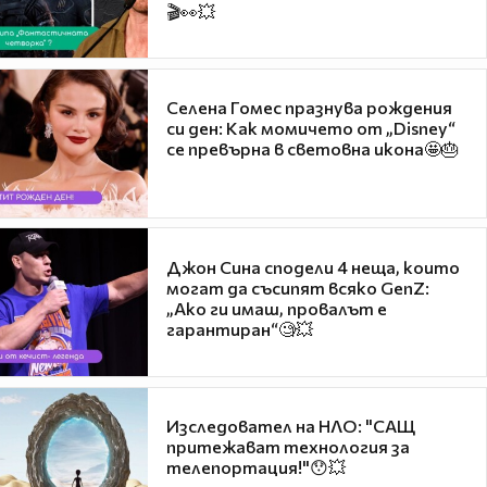
🎬👀💥
Селена Гомес празнува рождения
си ден: Как момичето от „Disney“
се превърна в световна икона🤩🎂
Джон Сина сподели 4 неща, които
могат да съсипят всяко GenZ:
„Ако ги имаш, провалът е
гарантиран“🧐💥
Изследовател на НЛО: "САЩ
притежават технология за
телепортация!"😯💥