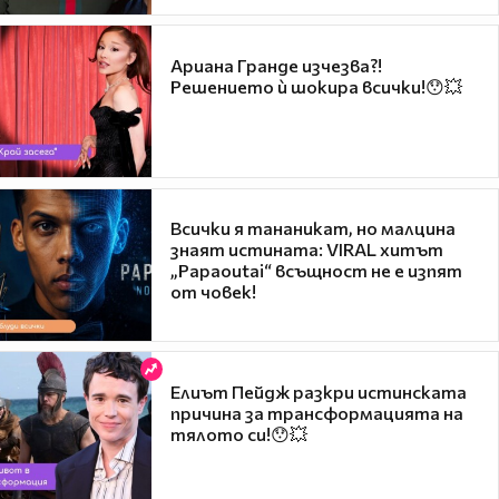
Ариана Гранде изчезва?!
Решението ѝ шокира всички!😯💥
Всички я тананикат, но малцина
знаят истината: VIRAL хитът
„Papaoutai“ всъщност не е изпят
от човек!
Елиът Пейдж разкри истинската
причина за трансформацията на
тялото си!😯💥