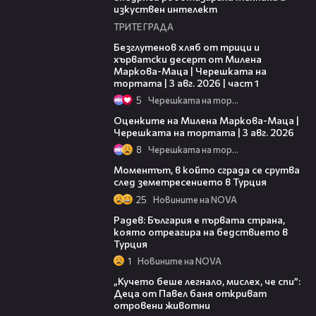
изкуствен интелект
ТРИТЕ ГРАДА
16:02
Безглутенов хляб от трици и
хърватски десерт от Милена
Маркова-Маца | Черешката на
тортата | 3 авг. 2026 | част 1
5
Черешката на тортата
14:06
Оценките на Милена Маркова-Маца |
Черешката на тортата | 3 авг. 2026
8
Черешката на тортата
00:15
Моментът, в който сграда се срутва
след земетресението в Турция
25
Новините на NOVA
03:07
Радев: България е първата страна,
която отреагира на бедствието в
Турция
1
Новините на NOVA
02:03
„Кучето беше легнало, мислех, че спи”:
Деца от Павел баня откриват
отровени животни