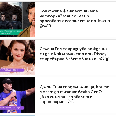
Кой съсипа Фантастичната
четворка? Майлс Телър
проговаря десетилетие по-късно
🎬👀💥
Селена Гомес празнува рождения
си ден: Как момичето от „Disney“
се превърна в световна икона🤩🎂
Джон Сина сподели 4 неща, които
могат да съсипят всяко GenZ:
„Ако ги имаш, провалът е
гарантиран“🧐💥