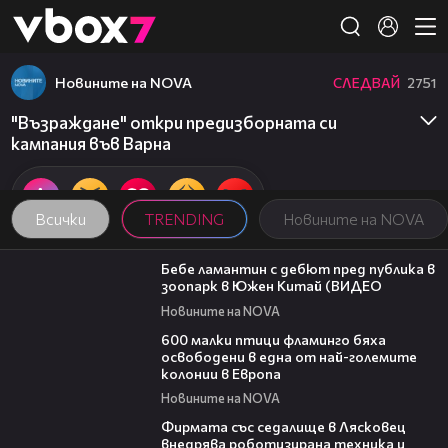
Member of
👾
Новините на NOVA
СЛЕДВАЙ
2751
"Възраждане" откри предизборната си
кампания във Варна
Всички
TRENDING
Новините на NOVA
00:50
Бебе ламантин с дебют пред публика в
зоопарк в Южен Китай (ВИДЕО
Новините на NOVA
06:25
600 малки птици фламинго бяха
освободени в една от най-големите
колонии в Европа
Новините на NOVA
00:06
Фирмата със седалище в Лясковец
внедрява роботизирана техника и