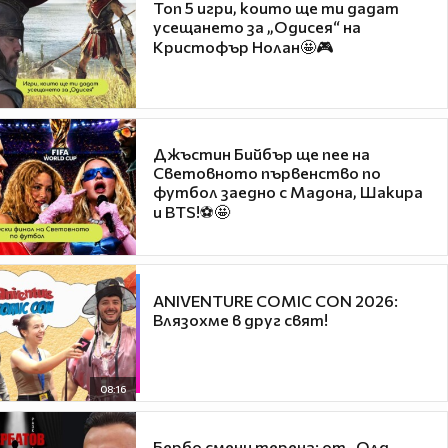
Топ 5 игри, които ще ти дадат
усещането за „Одисея“ на
Кристофър Нолан🤩🎮
Джъстин Бийбър ще пее на
Световното първенство по
футбол заедно с Мадона, Шакира
и BTS!⚽🤩
ANIVENTURE COMIC CON 2026:
Влязохме в друг свят!
08:16
Бербо смени терена: от „Олд