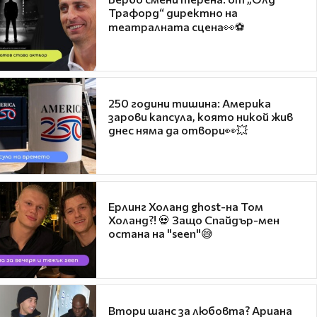
Трафорд“ директно на
театралната сцена👀⚽
250 години тишина: Америка
зарови капсула, която никой жив
днес няма да отвори👀💥
Ерлинг Холанд ghost-на Том
Холанд?! 💀 Защо Спайдър-мен
остана на "seen"😅
Втори шанс за любовта? Ариана