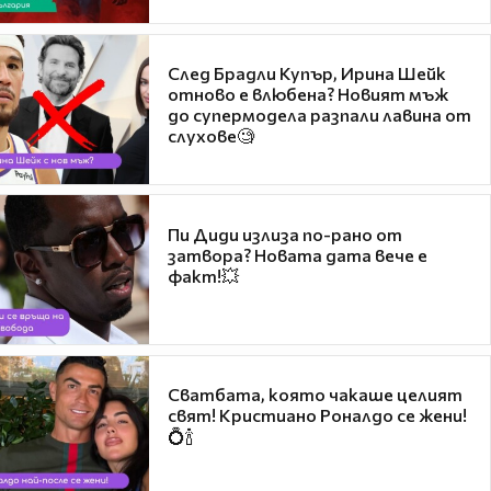
След Брадли Купър, Ирина Шейк
отново е влюбена? Новият мъж
до супермодела разпали лавина от
слухове🧐
Пи Диди излиза по-рано от
затвора? Новата дата вече е
факт!💥
Сватбата, която чакаше целият
свят! Кристиано Роналдо се жени!
💍🍾