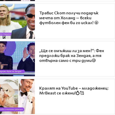
Травис Скот получи подарък
мечта от Холанд — всеки
футболен фен би го искал! 🤩
„Ще се омъжиш ли за мен?“: Фен
предложи брак на Зендая, а тя
отвърна само с три думи😅
Кралят на YouTube – младоженец:
MrBeast се ожени!💍🥰