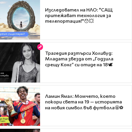
Изследовател на НЛО: "САЩ
притежават технология за
телепортация!"😯💥
Трагедия разтърси Холивуд:
Младата звезда от „Годзила
срещу Конг“ си отиде на 18🕊️
Ламин Ямал: Момчето, което
покори света на 19 — историята
на новия символ във футбола🤩⚽