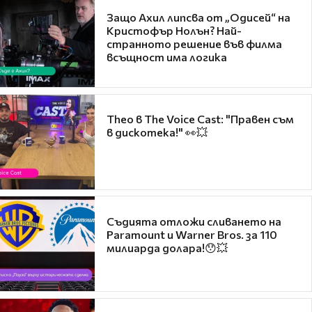
Защо Ахил липсва от „Одисей“ на
Кристофър Нолън? Най-
странното решение във филма
всъщност има логика
Theo в The Voice Cast: "Правен съм
в дискотека!" 👀💥
Съдията отложи сливането на
Paramount и Warner Bros. за 110
милиарда долара!😯💥