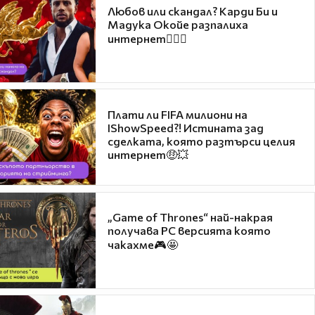
Любов или скандал? Карди Би и
Мадука Окойе разпалиха
интернет❤️‍🔥🔥
Плати ли FIFA милиони на
IShowSpeed?! Истината зад
сделката, която разтърси целия
интернет🤑💥
„Game of Thrones“ най-накрая
получава PC версията която
чакахме🎮🤩