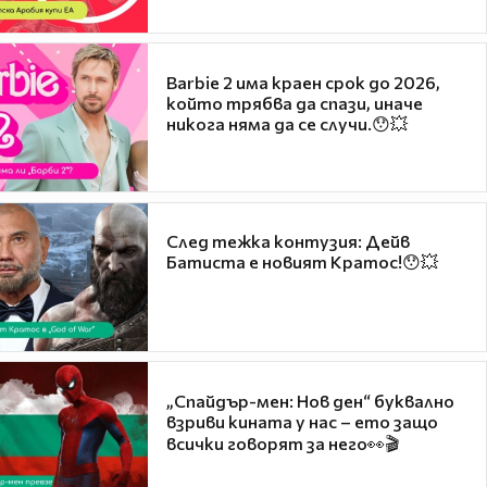
Barbie 2 има краен срок до 2026,
който трябва да спази, иначе
никога няма да се случи.😯💥
След тежка контузия: Дейв
Батиста е новият Кратос!😯💥
„Спайдър-мен: Нов ден“ буквално
взриви кината у нас – ето защо
всички говорят за него👀🎬