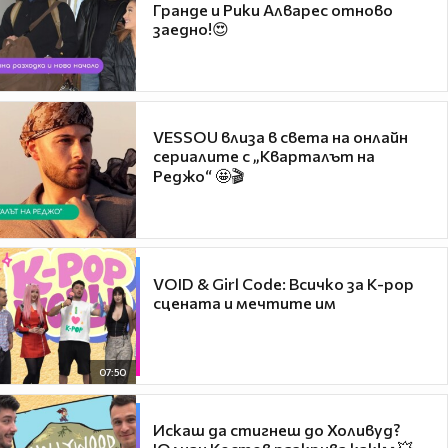
Гранде и Рики Алварес отново
заедно!😍
VESSOU влиза в света на онлайн
сериалите с „Кварталът на
Реджо“ 🤩🎬
VOID & Girl Code: Всичко за K-pop
сцената и мечтите им
07:50
Искаш да стигнеш до Холивуд?