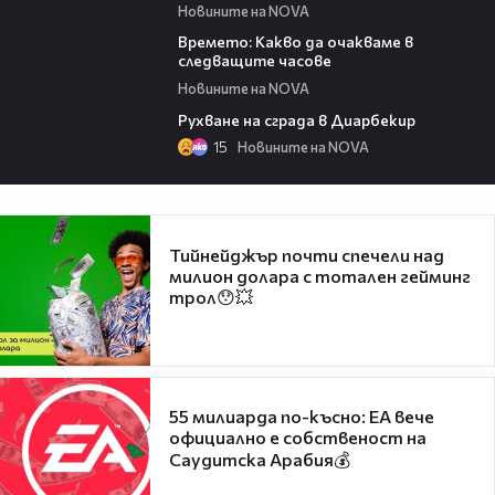
Новините на NOVA
01:19
Времето: Какво да очакваме в
следващите часове
Новините на NOVA
00:17
Рухване на сграда в Диарбекир
15
Новините на NOVA
Тийнейджър почти спечели над
милион долара с тотален гейминг
трол😯💥
55 милиарда по-късно: EA вече
официално е собственост на
Саудитска Арабия💰