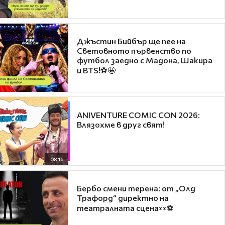
Джъстин Бийбър ще пее на
Световното първенство по
футбол заедно с Мадона, Шакира
и BTS!⚽🤩
ANIVENTURE COMIC CON 2026:
Влязохме в друг свят!
08:16
Бербо смени терена: от „Олд
Трафорд“ директно на
театралната сцена👀⚽