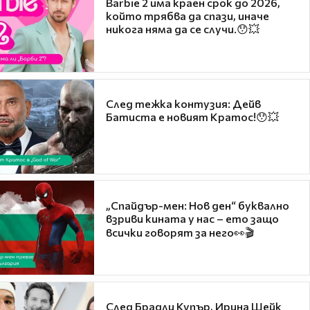
Barbie 2 има краен срок до 2026,
който трябва да спази, иначе
никога няма да се случи.😯💥
След тежка контузия: Дейв
Батиста е новият Кратос!😯💥
„Спайдър-мен: Нов ден“ буквално
взриви кината у нас – ето защо
всички говорят за него👀🎬
След Брадли Купър, Ирина Шейк