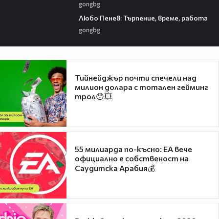
gongbg
03:40
Любо Пенев: Търпение, време, работа
gongbg
Тийнейджър почти спечели над
милион долара с тотален гейминг
трол😯💥
55 милиарда по-късно: EA вече
официално е собственост на
Саудитска Арабия💰