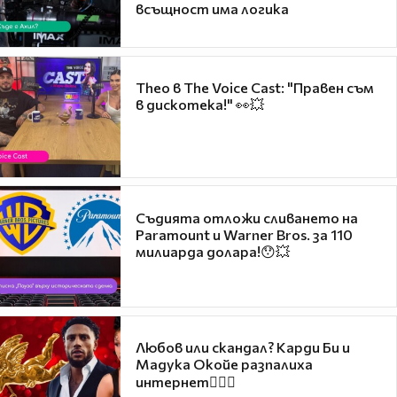
всъщност има логика
Theo в The Voice Cast: "Правен съм
в дискотека!" 👀💥
Съдията отложи сливането на
Paramount и Warner Bros. за 110
милиарда долара!😯💥
Любов или скандал? Карди Би и
Мадука Окойе разпалиха
интернет❤️‍🔥🔥