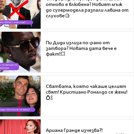
отново е влюбена? Новият мъж
до супермодела разпали лавина от
слухове🧐
Пи Диди излиза по-рано от
затвора? Новата дата вече е
факт!💥
Сватбата, която чакаше целият
свят! Кристиано Роналдо се жени!
💍🍾
Ариана Гранде изчезва?!