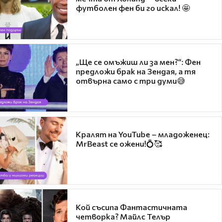
футболен фен би го искал! 🤩
„Ще се омъжиш ли за мен?“: Фен
предложи брак на Зендая, а тя
отвърна само с три думи😅
Кралят на YouTube – младоженец:
MrBeast се ожени!💍🥰
Кой съсипа Фантастичната
четворка? Майлс Телър