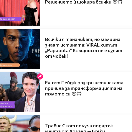
Решението ѝ шокира всички!😯💥
Всички я тананикат, но малцина
знаят истината: VIRAL хитът
„Papaoutai“ всъщност не е изпят
от човек!
Елиът Пейдж разкри истинската
причина за трансформацията на
тялото си!😯💥
Травис Скот получи подарък
мечта от Холанд — всеки