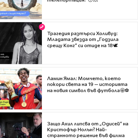
Трагедия разтърси Холивуд:
Младата звезда от „Годзила
срещу Конг“ си отиде на 18🕊️
Ламин Ямал: Момчето, което
покори света на 19 — историята
на новия символ във футбола🤩⚽
Защо Ахил липсва от „Одисей“ на
Кристофър Нолън? Най-
странното решение във филма