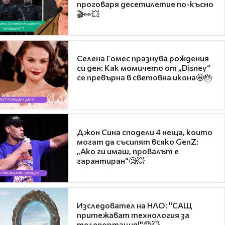
проговаря десетилетие по-късно
🎬👀💥
Селена Гомес празнува рождения
си ден: Как момичето от „Disney“
се превърна в световна икона🤩🎂
Джон Сина сподели 4 неща, които
могат да съсипят всяко GenZ:
„Ако ги имаш, провалът е
гарантиран“🧐💥
Изследовател на НЛО: "САЩ
притежават технология за
телепортация!"😯💥