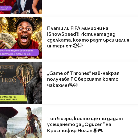
Плати ли FIFA милиони на
IShowSpeed?! Истината зад
сделката, която разтърси целия
интернет🤑💥
„Game of Thrones“ най-накрая
получава PC версията която
чакахме🎮🤩
Топ 5 игри, които ще ти дадат
усещането за „Одисея“ на
Кристофър Нолан🤩🎮