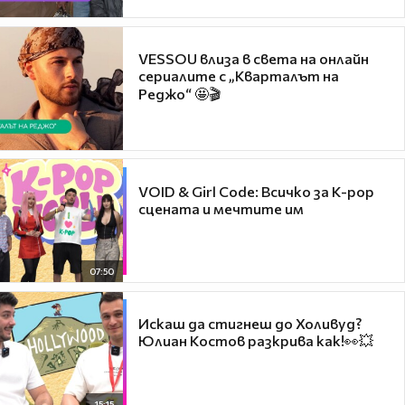
VESSOU влиза в света на онлайн
сериалите с „Кварталът на
Реджо“ 🤩🎬
VOID & Girl Code: Всичко за K-pop
сцената и мечтите им
07:50
Искаш да стигнеш до Холивуд?
Юлиан Костов разкрива как!👀💥
15:15