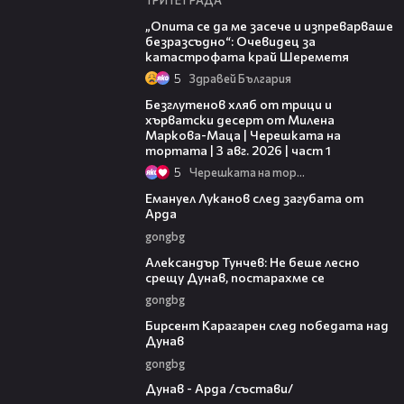
06:38
„Опита се да ме засече и изпреварваше
безразсъдно“: Очевидец за
катастрофата край Шереметя
5
Здравей България
16:02
Безглутенов хляб от трици и
хърватски десерт от Милена
Маркова-Маца | Черешката на
тортата | 3 авг. 2026 | част 1
5
Черешката на тортата
03:53
Емануел Луканов след загубата от
Арда
gongbg
02:50
Александър Тунчев: Не беше лесно
срещу Дунав, постарахме се
gongbg
02:39
Бирсент Карагарен след победата над
Дунав
gongbg
00:51
Дунав - Арда /състави/