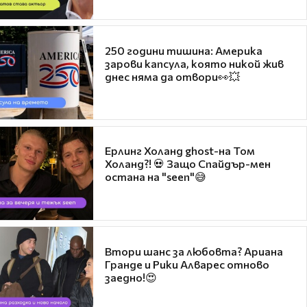
250 години тишина: Америка
зарови капсула, която никой жив
днес няма да отвори👀💥
Ерлинг Холанд ghost-на Том
Холанд?! 💀 Защо Спайдър-мен
остана на "seen"😅
Втори шанс за любовта? Ариана
Гранде и Рики Алварес отново
заедно!😍