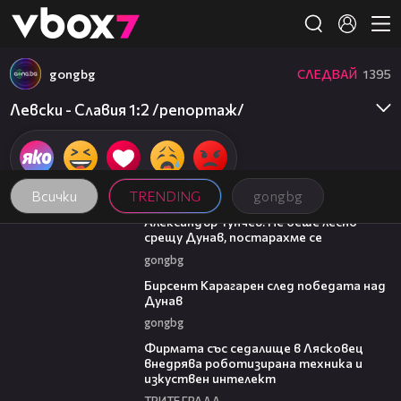
Member of
👾
gongbg
СЛЕДВАЙ
1395
Левски - Славия 1:2 /репортаж/
Всички
TRENDING
gongbg
02:50
Александър Тунчев: Не беше лесно
срещу Дунав, постарахме се
gongbg
02:39
Бирсент Карагарен след победата над
Дунав
gongbg
00:06
Фирмата със седалище в Лясковец
внедрява роботизирана техника и
изкуствен интелект
ТРИТЕ ГРАДА