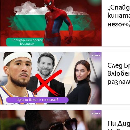
„Спайд
кината
него👀
След Б
влюбен
разпал
Пи Дид