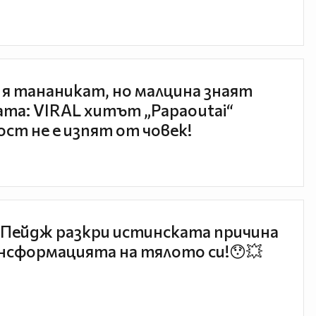
 я тананикат, но малцина знаят
та: VIRAL хитът „Papaoutai“
ст не е изпят от човек!
Пейдж разкри истинската причина
нсформацията на тялото си!😯💥