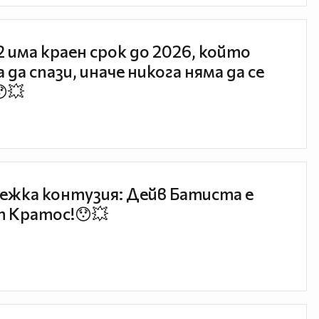
 2 има краен срок до 2026, който
 да спази, иначе никога няма да се
😯💥
ежка контузия: Дейв Батиста е
 Кратос!😯💥