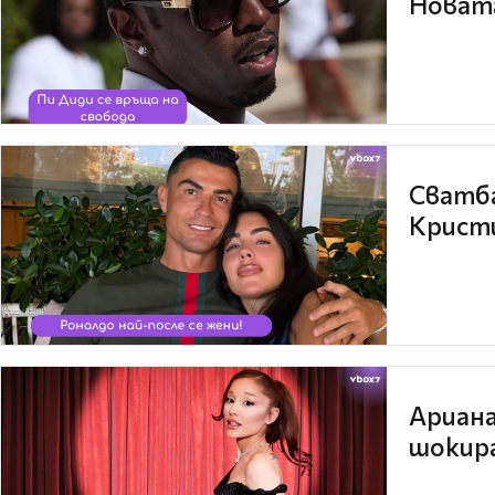
Новата
Сватба
Кристи
Ариана
шокира