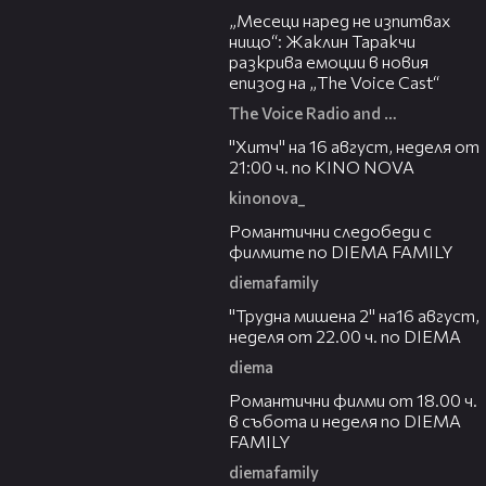
„Месеци наред не изпитвах
нищо“: Жаклин Таракчи
разкрива емоции в новия
епизод на „The Voice Cast“
The Voice Radio and TV Bulgaria
00:30
"Хитч" на 16 август, неделя от
21:00 ч. по KINO NOVA
kinonova_
00:31
Романтични следобеди с
филмите по DIEMA FAMILY
diemafamily
00:31
"Трудна мишена 2" на16 август,
неделя от 22.00 ч. по DIEMA
diema
00:36
Романтични филми от 18.00 ч.
в събота и неделя по DIEMA
FAMILY
diemafamily
00:21