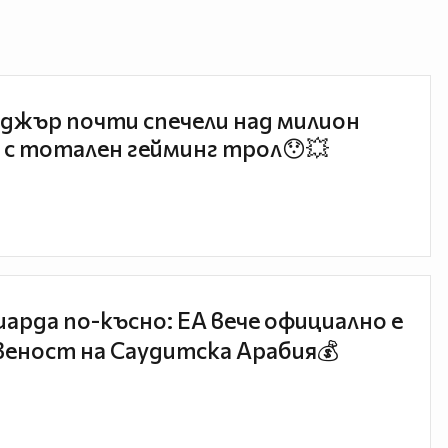
джър почти спечели над милион
 с тотален гейминг трол😯💥
иарда по-късно: EA вече официално е
еност на Саудитска Арабия💰