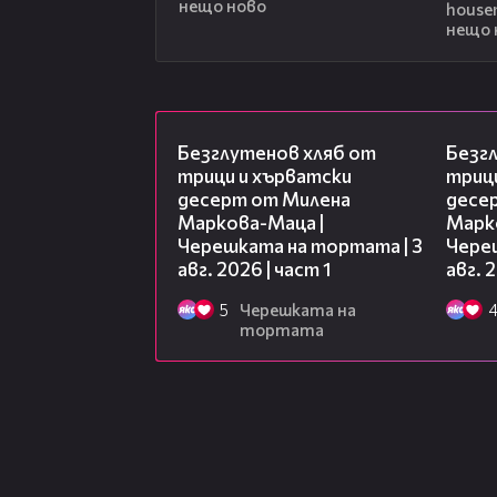
нещо ново
house
нещо 
16:02
Безглутенов хляб от
Безг
трици и хърватски
триц
десерт от Милена
десе
Маркова-Маца |
Марк
Черешката на тортата | 3
Чере
авг. 2026 | част 1
авг. 
5
Черешката на
тортата