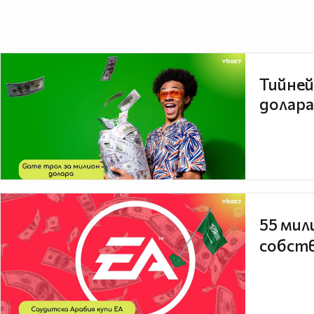
Тийней
долара
55 мил
собств