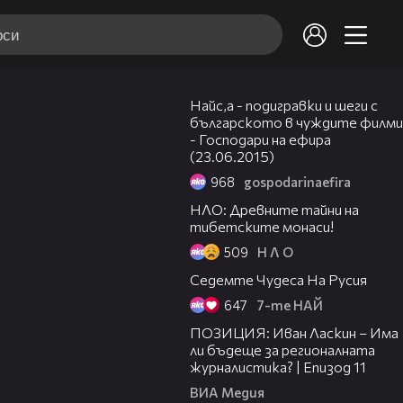
03:52
Найс,а - подигравки и шеги с
българското в чуждите филми
- Господари на ефира
(23.06.2015)
968
gospodarinaefira
06:12
НЛО: Древните тайни на
тибетските монаси!
509
Н Л О
08:31
Седемте Чудеса На Русия
647
7-те НАЙ
39:29
ПОЗИЦИЯ: Иван Ласкин – Има
ли бъдеще за регионалната
журналистика? | Епизод 11
ВИА Медия
01:13:23