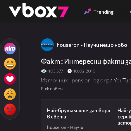
Member of
👾
Trending
houseron - Научи нещо ново
Факт : Интересни факти з
103 577
10.02.2016
Източник : pension-bg.org / YouTu
Виж повече
07:37
Най-бруталните затвори
Най-
в света
серий
исто
houseron - Научи