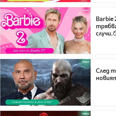
Barbie
трябва
случи.
След т
новият