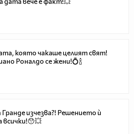
 дата вече е факт!💥
та, която чакаше целият свят!
ано Роналдо се жени!💍🍾
 Гранде изчезва?! Решението ѝ
 всички!😯💥