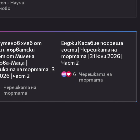
ron - Научи
ново
15:35
16:45
лутенов хляб от
Енджи Касабие посреща
и и хърватски
гости | Черешката на
рт от Милена
тортата | 31 юли 2026 |
ова-Маца |
Част 2
шката на тортата | 3
6
Черешката на
2026 | част 2
тортата
4
Черешката на
тортата