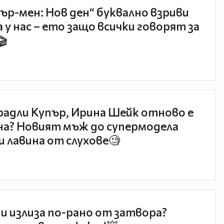
ър-мен: Нов ден“ буквално взриви
 у нас – ето защо всички говорят за
🎬
радли Купър, Ирина Шейк отново е
а? Новият мъж до супермодела
и лавина от слухове🧐
и излиза по-рано от затвора?