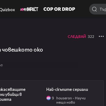
Quizbox
СЛЕДВАЙ
322
а човешкото око
be
06:45
02:08
ужасяващите
Най-скъпите сериали
ни убийци в
9
houseron - Научи
рията
нещо ново