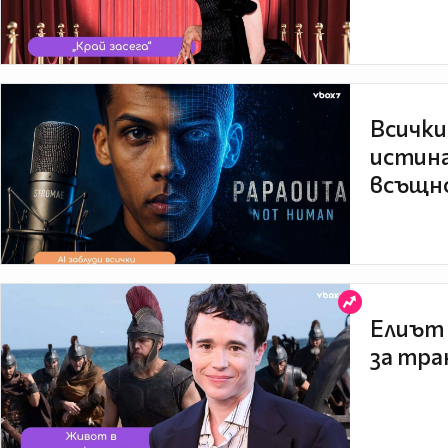
Всички
истина
всъщно
Елиът 
за тра