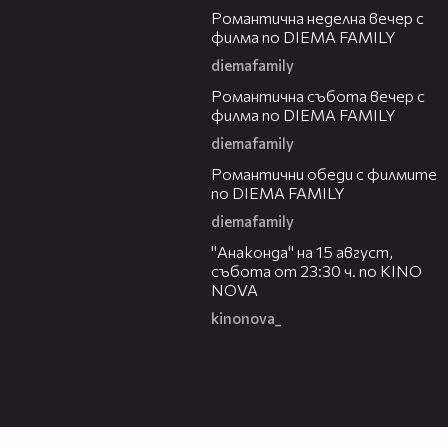
Романтичнa неделна вечер с
филма по DIEMA FAMILY
diemafamily
00:20
Романтичнa събота вечер с
филма по DIEMA FAMILY
diemafamily
00:32
Романтични обеди с филмите
по DIEMA FAMILY
diemafamily
00:30
"Анаконда" на 15 август,
събота от 23:30 ч. по KINO
NOVA
kinonova_