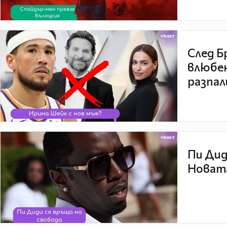
След Б
влюбен
разпал
Пи Дид
Новата