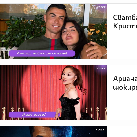
Сватба
Кристи
Ариана
шокира