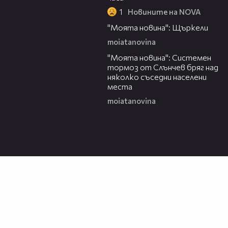
1
Новините на NOVA
00:29
"Моята новина": Щъркели
moiatanovina
00:16
"Моята новина": Системен
тормоз от Слънчев бряг над
няколко съседни населени
места
moiatanovina