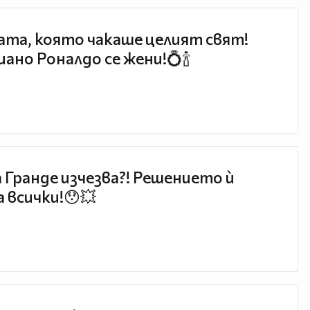
та, която чакаше целият свят!
ано Роналдо се жени!💍🍾
 Гранде изчезва?! Решението ѝ
 всички!😯💥