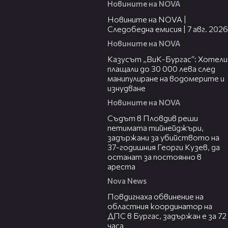
Новините на NOVA
14:49
Новините на NOVA |
Следобедна емисия | 7 авг. 2026
Новините на NOVA
02:21
Казусът „ВиК-Бургас“: Хотели
плащали до 30 000 лева след
манипулиране на водомерите и
изнудване
Новините на NOVA
01:34
Съдът в Пловдив реши
петимата тийнейджъри,
задържани за убийството на
37-годишния Георги Кузев, да
останат за постоянно в
ареста
Nova News
05:05
Повдигнаха обвинение на
областния координатор на
ДПС в Бургас, задържан е за 72
часа