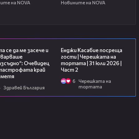
ите на NOVA
Новините на NOVA
06:38
16:45
а се да ме засече и
Енджи Касабие посреща
еварваше
гости | Черешката на
азсъдно“: Очевидец
тортата | 31 юли 2026 |
атастрофата край
Част 2
метя
6
Черешката на
тортата
4
Здравей България