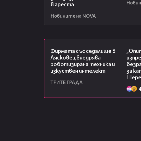
Новин
в ареста
Новините на NOVA
00:06
Фирмата със седалище в
„Опит
Лясковец внедрява
изпр
роботизирана техника и
безр
изкуствен интелект
за к
Шере
ТРИТЕ ГРАДА