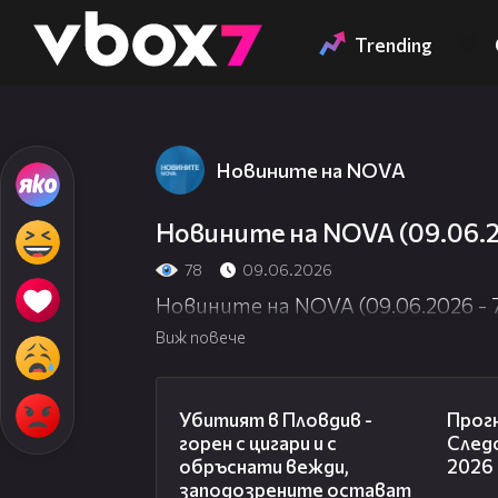
Member of
👾
Trending
Новините на NOVA
Новините на NOVA (09.06.20
78
09.06.2026
Новините на NOVA (09.06.2026 - 7
Виж повече
01:27
Убитият в Пловдив -
Прогн
горен с цигари и с
Следо
обръснати вежди,
2026
заподозрените остават