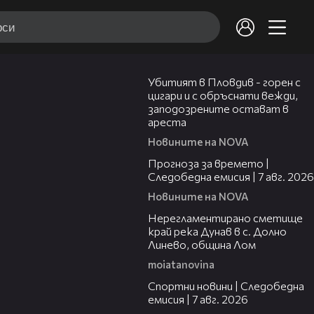
01:27
Убитият в Пловдив - горен с
цигари и с обръснати вежди,
заподозрените остават в
ареста
Новините на NOVA
02:23
Прогноза за времето |
Следобедна емисия | 7 авг. 2026
Новините на NOVA
01:43
Нерегламентирано сметище
край река Дунав в с. Долно
Линево, община Лом
moiatanovina
05:35
Спортни новини | Следобедна
емисия | 7 авг. 2026