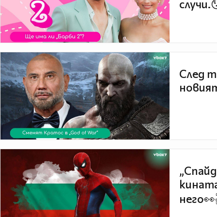
случи.
След т
новият
„Спайд
кината
него👀