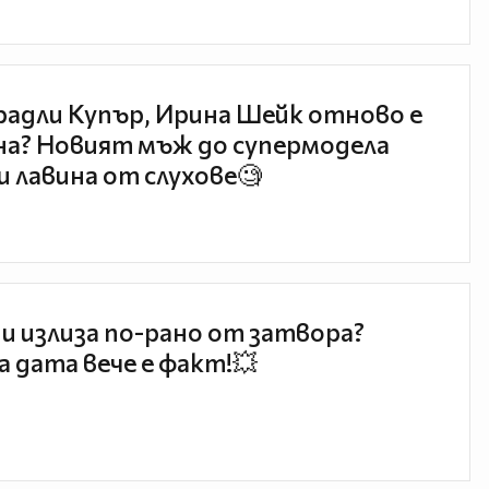
радли Купър, Ирина Шейк отново е
а? Новият мъж до супермодела
и лавина от слухове🧐
и излиза по-рано от затвора?
 дата вече е факт!💥