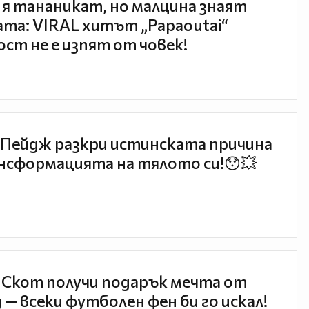
 я тананикат, но малцина знаят
та: VIRAL хитът „Papaoutai“
ст не е изпят от човек!
Пейдж разкри истинската причина
нсформацията на тялото си!😯💥
 Скот получи подарък мечта от
 — всеки футболен фен би го искал!