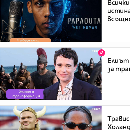
Всички
истина
всъщно
Елиът 
за тра
Травис
Холанд