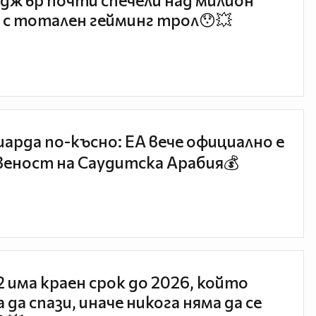
джър почти спечели над милион
 с тотален гейминг трол😯💥
иарда по-късно: EA вече официално е
еност на Саудитска Арабия💰
 2 има краен срок до 2026, който
 да спази, иначе никога няма да се