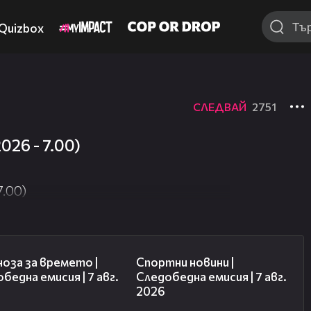
Quizbox
СЛЕДВАЙ
2751
26 - 7.00)
.00)
02:23
05:35
оза за времето |
Спортни новини |
бедна емисия | 7 авг.
Следобедна емисия | 7 авг.
2026