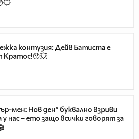
😯💥
ежка контузия: Дейв Батиста е
 Кратос!😯💥
ър-мен: Нов ден“ буквално взриви
 у нас – ето защо всички говорят за
🎬