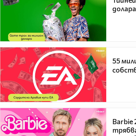
Тийней
долара
55 мил
собств
Barbie
трябва