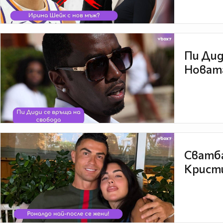
Пи Дид
Новата
Сватба
Кристи