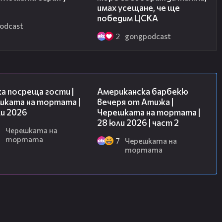
имах усещане, че ще
ст от разговора ни с Валери
победим ЦСКА
odcast
овори за ситуацията в Левски и
2
gongpodcast
23:41
15:45
а посреща гости |
Американска барбекю
шката на тортата |
вечеря от Атижа |
и 2026
Черешката на тортата |
28 юли 2026 | част 2
8
Черешката на
тортата
7
Черешката на
тортата