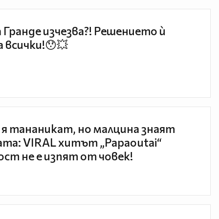
 Гранде изчезва?! Решението ѝ
 всички!😯💥
 я тананикат, но малцина знаят
та: VIRAL хитът „Papaoutai“
ст не е изпят от човек!