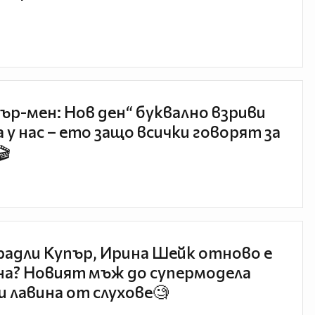
ър-мен: Нов ден“ буквално взриви
 у нас – ето защо всички говорят за
🎬
радли Купър, Ирина Шейк отново е
а? Новият мъж до супермодела
и лавина от слухове🧐