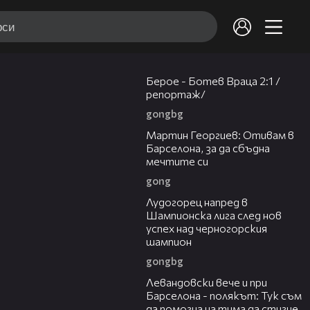
04:51
Берое - Ботев Враца 2:1 /
репортаж/
gongbg
02:27
Мартин Георгиев: Отивам в
Барселона, за да сбъдна
мечтите си
gong
01:55
Лудогорец напред в
Шампионска лига след нов
успех над черногорския
шампион
gongbg
01:02
Левандовски вече и при
Барселона - полякът: Тук съм
да помогна на тима да стигне