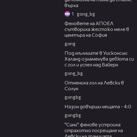
върха
1
gong_bg
00:19
Феновете на АПОЕЛ
сътвориха жестоко меле в
центъра на София
gong
00:26
Под мълниите в Уисконсин:
Халанд ознаменува дебюта си
с гол и успех над Байерн
gong_bg
00:48
Отмениха гол на Левски в
Солун
gongbg
01:01
Назон довърши нещата - 4:0
gongbg
03:27
"Сини" фенове устроиха
страхотно посрещане на
Левски на границата