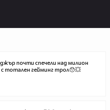
джър почти спечели над милион
 с тотален гейминг трол😯💥