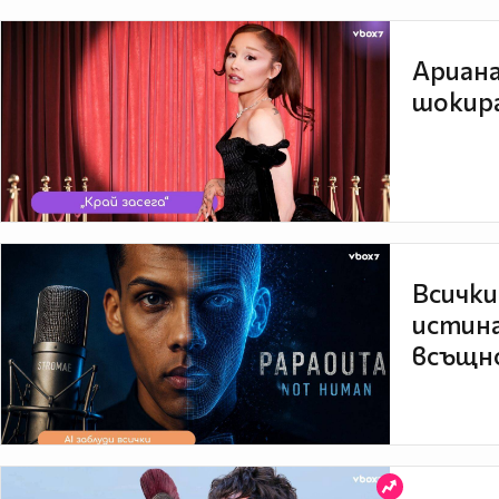
Ариана
шокира
Всички
истина
всъщно