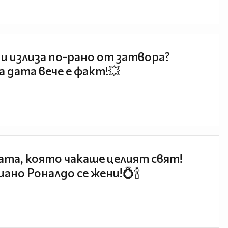
и излиза по-рано от затвора?
 дата вече е факт!💥
та, която чакаше целият свят!
ано Роналдо се жени!💍🍾