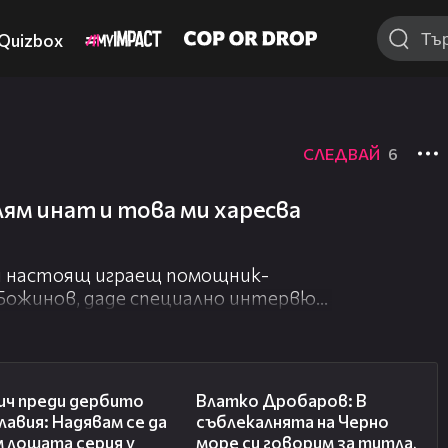
Quizbox
СЛЕДВАЙ
6
лям инат и това ми харесва
и настоящ играещ помощник-
Божинов, даде специално интервю
й-разнообразни теми около
ападателят, който е помощник на
20:02
17:35
разкри как се работи с младите
ич преди дербито
Влатко Дробаров: В
а са промени в родния спорт, а
лавия: Надявам се да
съблекалнята на Черно
есни истории от своята богата
 лошата серия у
море си говорим за титла,