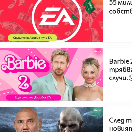
55 мил
собств
Barbie
трябва
случи.
След т
новият