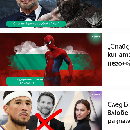
„Спайд
кината
него👀
След Б
влюбен
разпал