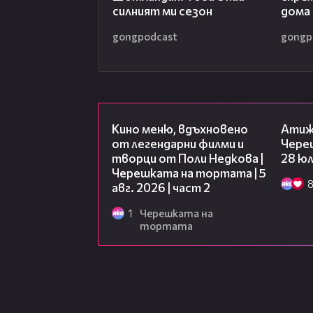
кариера.
силният ми сезон
дома
Днес Ви представяме втората ча
gongpodcast
gongp
Божинов, в която нападателят г
още любопитни теми. Чуйте го!
15:31
Кино меню, вдъхновено
Атиж
от легендарни филми и
Чере
творци от Поли Недкова |
28 юл
Черешката на тортата | 5
авг. 2026 | част 2
1
Черешката на
тортата