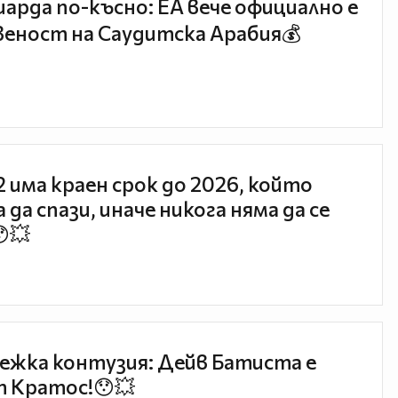
иарда по-късно: EA вече официално е
еност на Саудитска Арабия💰
 2 има краен срок до 2026, който
 да спази, иначе никога няма да се
😯💥
ежка контузия: Дейв Батиста е
 Кратос!😯💥