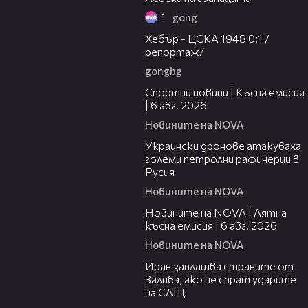
1
gong
05:03
Хебър - ЦСКА 1948 0:1 /
репортаж/
gongbg
04:51
Спортни новини | Късна емисия
| 6 авг. 2026
Новините на NOVA
00:41
Украински дронове атакуваха
големи петролни рафинерии в
Русия
Новините на NOVA
20:26
Новините на NOVA | Лятна
късна емисия | 6 авг. 2026
Новините на NOVA
00:41
Иран заплашва страните от
Залива, ако не спрат ударите
на САЩ