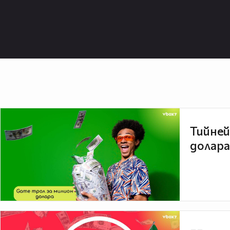
Тийней
долара