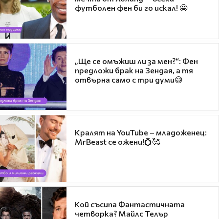
футболен фен би го искал! 🤩
„Ще се омъжиш ли за мен?“: Фен
предложи брак на Зендая, а тя
отвърна само с три думи😅
Кралят на YouTube – младоженец:
MrBeast се ожени!💍🥰
Кой съсипа Фантастичната
четворка? Майлс Телър