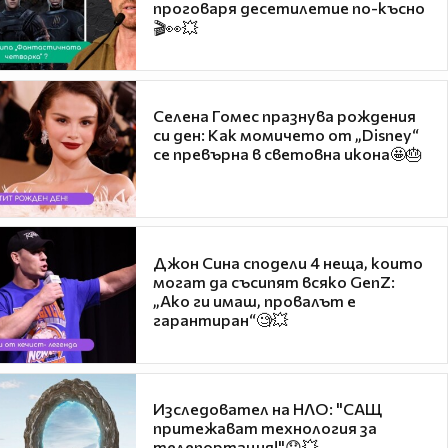
проговаря десетилетие по-късно
🎬👀💥
Селена Гомес празнува рождения
си ден: Как момичето от „Disney“
се превърна в световна икона🤩🎂
Джон Сина сподели 4 неща, които
могат да съсипят всяко GenZ:
„Ако ги имаш, провалът е
гарантиран“🧐💥
Изследовател на НЛО: "САЩ
притежават технология за
телепортация!"😯💥