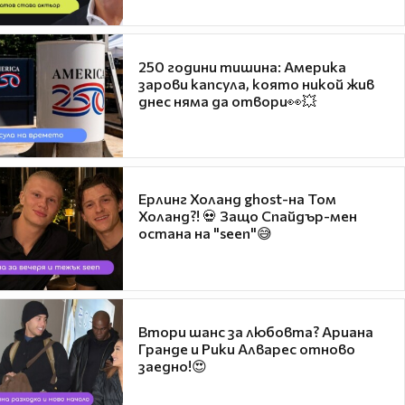
250 години тишина: Америка
зарови капсула, която никой жив
днес няма да отвори👀💥
Ерлинг Холанд ghost-на Том
Холанд?! 💀 Защо Спайдър-мен
остана на "seen"😅
Втори шанс за любовта? Ариана
Гранде и Рики Алварес отново
заедно!😍