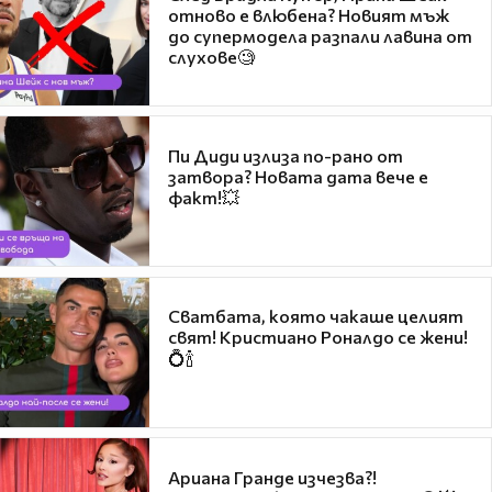
отново е влюбена? Новият мъж
до супермодела разпали лавина от
слухове🧐
Пи Диди излиза по-рано от
затвора? Новата дата вече е
факт!💥
Сватбата, която чакаше целият
свят! Кристиано Роналдо се жени!
💍🍾
Ариана Гранде изчезва?!