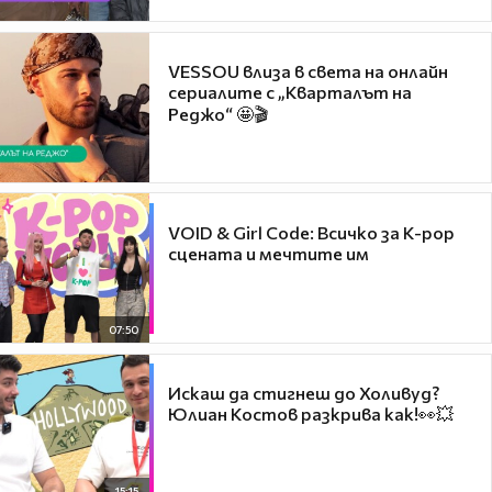
VESSOU влиза в света на онлайн
сериалите с „Кварталът на
Реджо“ 🤩🎬
VOID & Girl Code: Всичко за K-pop
сцената и мечтите им
07:50
Искаш да стигнеш до Холивуд?
Юлиан Костов разкрива как!👀💥
15:15