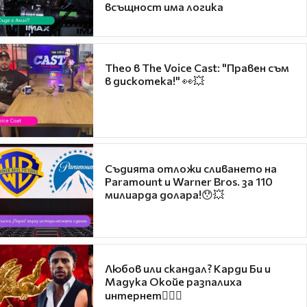
всъщност има логика
Theo в The Voice Cast: "Правен съм
в дискотека!" 👀💥
Съдията отложи сливането на
Paramount и Warner Bros. за 110
милиарда долара!😯💥
Любов или скандал? Карди Би и
Мадука Окойе разпалиха
интернет❤️‍🔥🔥