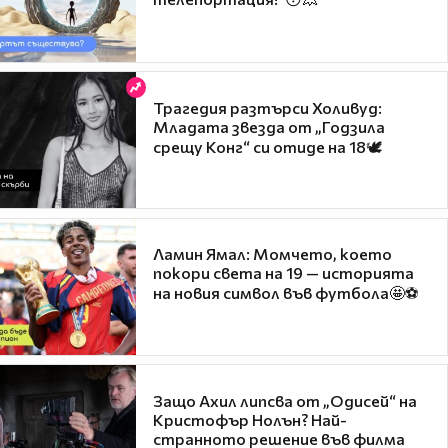
Трагедия разтърси Холивуд:
Младата звезда от „Годзила
срещу Конг“ си отиде на 18🕊️
Ламин Ямал: Момчето, което
покори света на 19 — историята
на новия символ във футбола🤩⚽
Защо Ахил липсва от „Одисей“ на
Кристофър Нолън? Най-
странното решение във филма