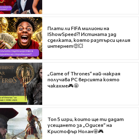
Плати ли FIFA милиони на
IShowSpeed?! Истината зад
сделката, която разтърси целия
интернет🤑💥
„Game of Thrones“ най-накрая
получава PC версията която
чакахме🎮🤩
Топ 5 игри, които ще ти дадат
усещането за „Одисея“ на
Кристофър Нолан🤩🎮