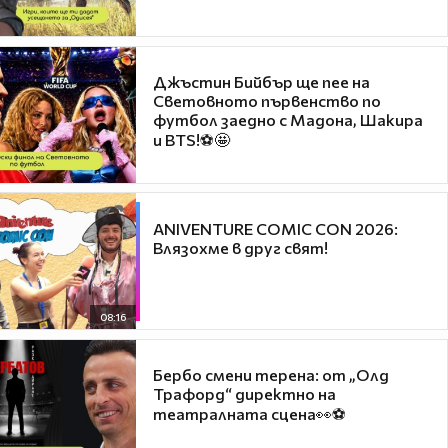
Джъстин Бийбър ще пее на
Световното първенство по
футбол заедно с Мадона, Шакира
и BTS!⚽🤩
ANIVENTURE COMIC CON 2026:
Влязохме в друг свят!
08:16
Бербо смени терена: от „Олд
Трафорд“ директно на
театралната сцена👀⚽