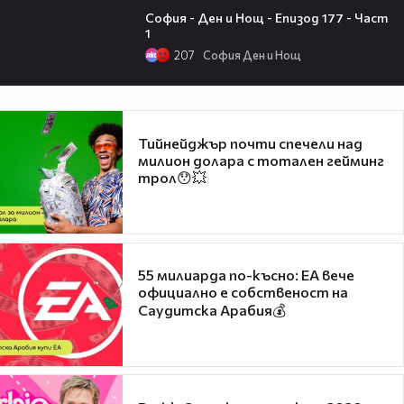
София - Ден и Нощ - Епизод 177 - Част
1
207
София Ден и Нощ
Тийнейджър почти спечели над
милион долара с тотален гейминг
трол😯💥
55 милиарда по-късно: EA вече
официално е собственост на
Саудитска Арабия💰