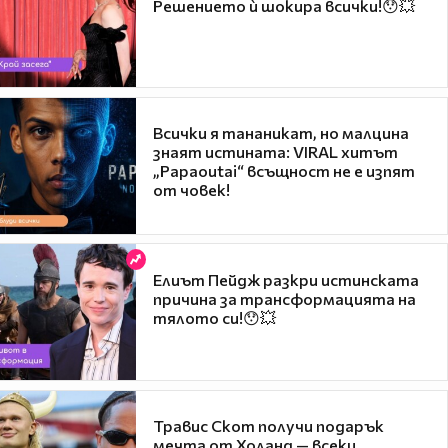
Решението ѝ шокира всички!😯💥
Всички я тананикат, но малцина
знаят истината: VIRAL хитът
„Papaoutai“ всъщност не е изпят
от човек!
Елиът Пейдж разкри истинската
причина за трансформацията на
тялото си!😯💥
Травис Скот получи подарък
мечта от Холанд — всеки