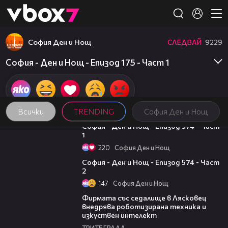
Member of
👾
София Ден и Нощ
СЛЕДВАЙ
9229
София - Ден и Нощ - Епизод 175 - Част 1
Всички
TRENDING
София Ден и Нощ
07:40
София - Ден и Нощ - Епизод 574 - Част
1
220
София Ден и Нощ
23:09
София - Ден и Нощ - Епизод 574 - Част
2
147
София Ден и Нощ
00:06
Фирмата със седалище в Лясковец
внедрява роботизирана техника и
изкуствен интелект
ТРИТЕ ГРАДА