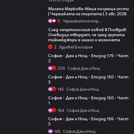
20:17
Милена Маркова-Маца посреща гости
| Черешката на тортата | 3 авг. 2026
5
Черешката на тортата
09:32
След смъртоносния побой в Пловдив:
Очевидци твърдят, че сред групата
тийнейджъри е имало и момичета
2
Здравей България
22:54
София - Ден и Нощ - Епизод 175 - Част
2
209
София Ден и Нощ
11:52
София - Ден и Нощ - Епизод 150 - Част
3
143
София Ден и Нощ
12:28
София - Ден и Нощ - Епизод 150 - Част
1
164
София Ден и Нощ
12:07
София - Ден и Нощ - Епизод 156 - Част
3
145
София Ден и Нощ
22:48