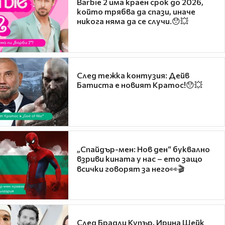
Barbie 2 има краен срок до 2026,
който трябва да спази, иначе
никога няма да се случи.😯💥
След тежка контузия: Дейв
Батиста е новият Кратос!😯💥
„Спайдър-мен: Нов ден“ буквално
взриви кината у нас – ето защо
всички говорят за него👀🎬
След Брадли Купър, Ирина Шейк