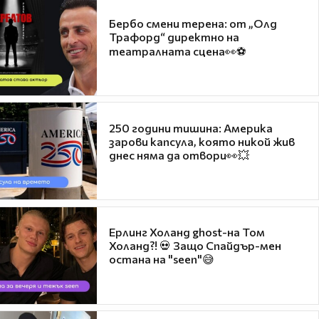
Бербо смени терена: от „Олд
Трафорд“ директно на
театралната сцена👀⚽
250 години тишина: Америка
зарови капсула, която никой жив
днес няма да отвори👀💥
Ерлинг Холанд ghost-на Том
Холанд?! 💀 Защо Спайдър-мен
остана на "seen"😅