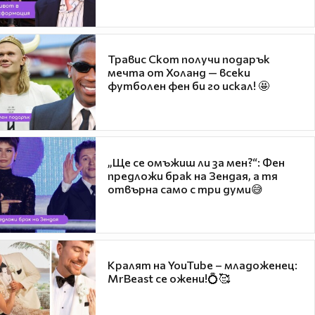
Травис Скот получи подарък
мечта от Холанд — всеки
футболен фен би го искал! 🤩
„Ще се омъжиш ли за мен?“: Фен
предложи брак на Зендая, а тя
отвърна само с три думи😅
Кралят на YouTube – младоженец:
MrBeast се ожени!💍🥰