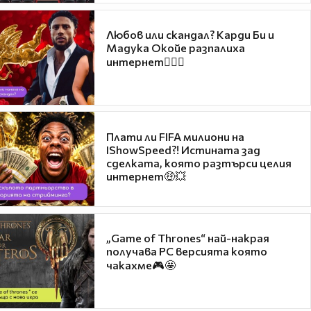
Любов или скандал? Карди Би и
Мадука Окойе разпалиха
интернет❤️‍🔥🔥
Плати ли FIFA милиони на
IShowSpeed?! Истината зад
сделката, която разтърси целия
интернет🤑💥
„Game of Thrones“ най-накрая
получава PC версията която
чакахме🎮🤩