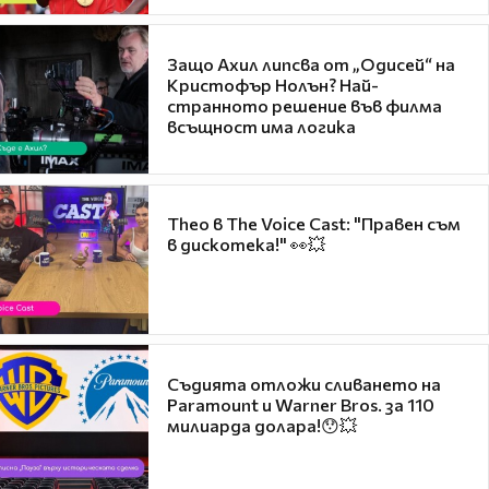
Защо Ахил липсва от „Одисей“ на
Кристофър Нолън? Най-
странното решение във филма
всъщност има логика
Theo в The Voice Cast: "Правен съм
в дискотека!" 👀💥
Съдията отложи сливането на
Paramount и Warner Bros. за 110
милиарда долара!😯💥