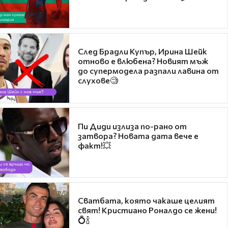
След Брадли Купър, Ирина Шейк
отново е влюбена? Новият мъж
до супермодела разпали лавина от
слухове🧐
Пи Диди излиза по-рано от
затвора? Новата дата вече е
факт!💥
Сватбата, която чакаше целият
свят! Кристиано Роналдо се жени!
💍🍾