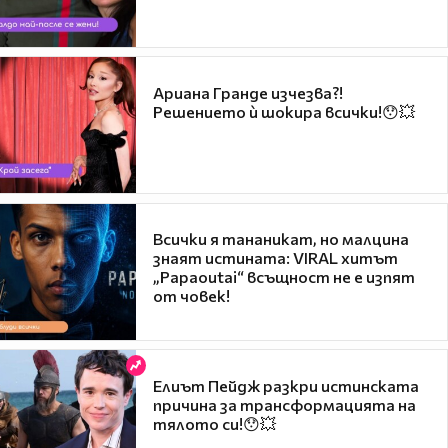
Ариана Гранде изчезва?!
Решението ѝ шокира всички!😯💥
Всички я тананикат, но малцина
знаят истината: VIRAL хитът
„Papaoutai“ всъщност не е изпят
от човек!
Елиът Пейдж разкри истинската
причина за трансформацията на
тялото си!😯💥