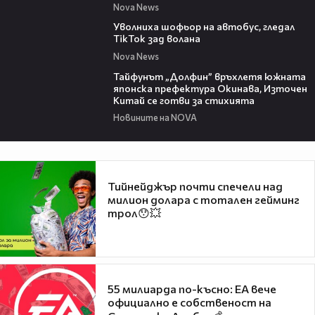
Nova News
00:33
Уволниха шофьор на автобус, гледал
TikTok зад волана
Nova News
02:11
Тайфунът „Долфин” връхлетя южната
японска префектура Окинава, Източен
Китай се готви за стихията
Новините на NOVA
Тийнейджър почти спечели над
милион долара с тотален гейминг
трол😯💥
55 милиарда по-късно: EA вече
официално е собственост на