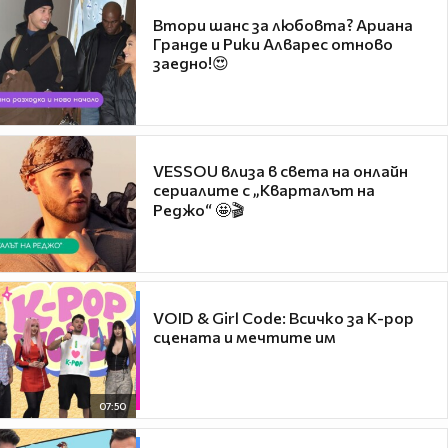
Втори шанс за любовта? Ариана
Гранде и Рики Алварес отново
заедно!😍
VESSOU влиза в света на онлайн
сериалите с „Кварталът на
Реджо“ 🤩🎬
VOID & Girl Code: Всичко за K-pop
сцената и мечтите им
07:50