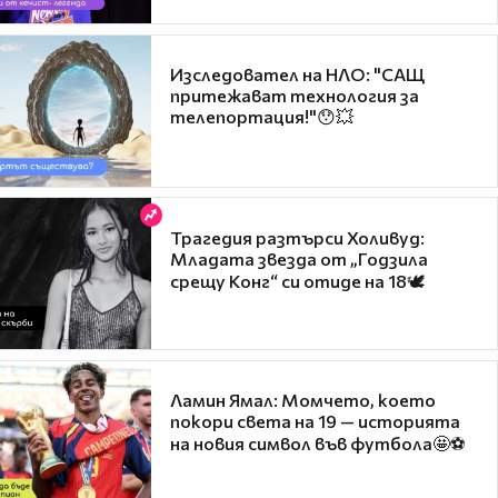
Изследовател на НЛО: "САЩ
притежават технология за
телепортация!"😯💥
Трагедия разтърси Холивуд:
Младата звезда от „Годзила
срещу Конг“ си отиде на 18🕊️
Ламин Ямал: Момчето, което
покори света на 19 — историята
на новия символ във футбола🤩⚽