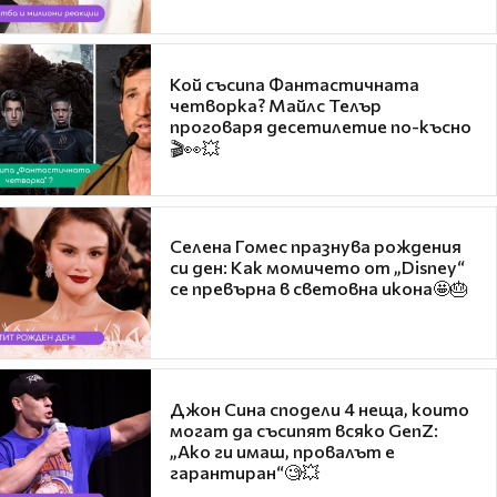
Кой съсипа Фантастичната
четворка? Майлс Телър
проговаря десетилетие по-късно
🎬👀💥
Селена Гомес празнува рождения
си ден: Как момичето от „Disney“
се превърна в световна икона🤩🎂
Джон Сина сподели 4 неща, които
могат да съсипят всяко GenZ:
„Ако ги имаш, провалът е
гарантиран“🧐💥