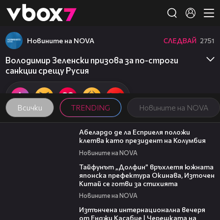
Member of
👾
Новините на NOVA
СЛЕДВАЙ
2751
Володимир Зеленски призова за по-строги
санкции срещу Русия
Всички
TRENDING
Новините на NOVA
03:25
Абелардо де ла Есприеля положи
клетва като президент на Колумбия
Новините на NOVA
02:11
Тайфунът „Долфин” връхлетя южната
японска префектура Окинава, Източен
Китай се готви за стихията
Новините на NOVA
18:07
Изтънчена интернационална вечеря
от Енджи Касабие | Черешката на