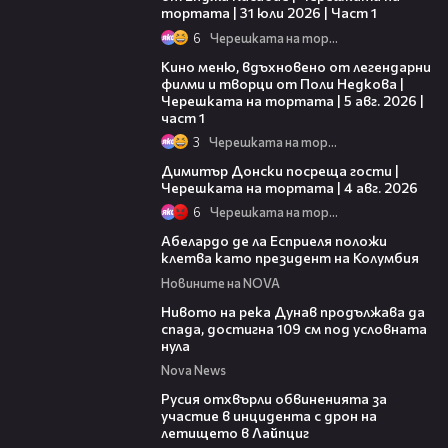
тортата | 31 юли 2026 | Част 1
6
Черешката на тортата
15:39
Кино меню, вдъхновено от легендарни
филми и творци от Поли Недкова |
Черешката на тортата | 5 авг. 2026 |
част 1
3
Черешката на тортата
17:43
Димитър Донски посреща гости |
Черешката на тортата | 4 авг. 2026
6
Черешката на тортата
03:25
Абелардо де ла Есприеля положи
клетва като президент на Колумбия
Новините на NOVA
00:23
Нивото на река Дунав продължава да
спада, достигна 109 см под условната
нула
Nova News
00:46
Русия отхвърли обвиненията за
участие в инцидента с дрон на
летището в Лайпциг