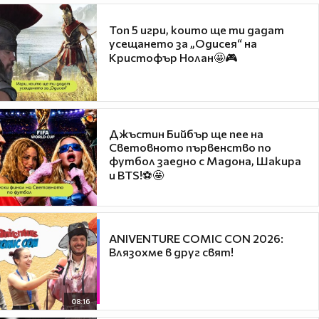
Топ 5 игри, които ще ти дадат
усещането за „Одисея“ на
Кристофър Нолан🤩🎮
Джъстин Бийбър ще пее на
Световното първенство по
футбол заедно с Мадона, Шакира
и BTS!⚽🤩
ANIVENTURE COMIC CON 2026:
Влязохме в друг свят!
08:16