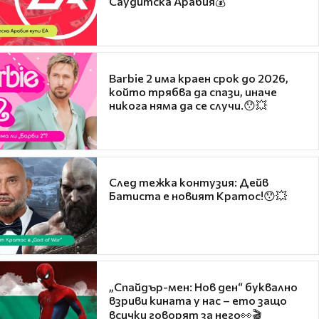
Саудитска Арабия💰
Barbie 2 има краен срок до 2026,
който трябва да спази, иначе
никога няма да се случи.😯💥
След тежка контузия: Дейв
Батиста е новият Кратос!😯💥
„Спайдър-мен: Нов ден“ буквално
взриви кината у нас – ето защо
всички говорят за него👀🎬