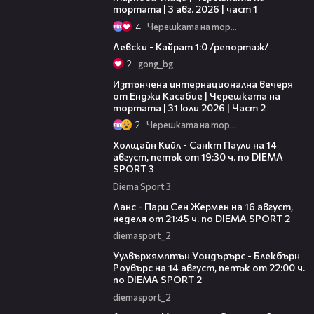
тортата | 3 авг. 2026 | част 1
4
Черешката на тортата
05:57
Левски - Кайрат 1:0 /репортаж/
2
gong_bg
18:08
Изтънчена интернационална вечеря
от Енджи Касабие | Черешката на
тортата | 31 юли 2026 | Част 2
2
Черешката на тортата
00:36
Холщайн Кийл - Санкт Паули на 14
август, петък от 19:30 ч. по DIEMA
SPORT 3
Diema Sport 3
00:45
Ланс - Пари Сен Жермен на 16 август,
неделя от 21:45 ч. по DIEMA SPORT 2
diemasport_2
00:37
Уулвърхямптън Уондърърс - Блекбърн
Роувърс на 14 август, петък от 22:00 ч.
по DIEMA SPORT 2
diemasport_2
00:38