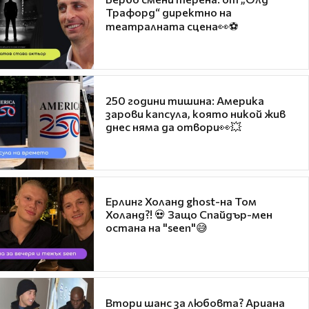
Трафорд“ директно на
театралната сцена👀⚽
250 години тишина: Америка
зарови капсула, която никой жив
днес няма да отвори👀💥
Ерлинг Холанд ghost-на Том
Холанд?! 💀 Защо Спайдър-мен
остана на "seen"😅
Втори шанс за любовта? Ариана