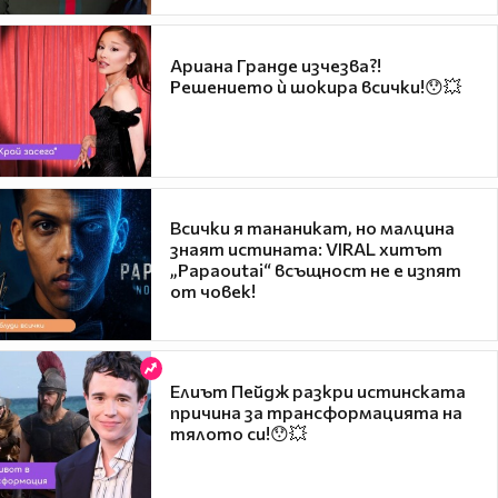
Ариана Гранде изчезва?!
Решението ѝ шокира всички!😯💥
Всички я тананикат, но малцина
знаят истината: VIRAL хитът
„Papaoutai“ всъщност не е изпят
от човек!
Елиът Пейдж разкри истинската
причина за трансформацията на
тялото си!😯💥