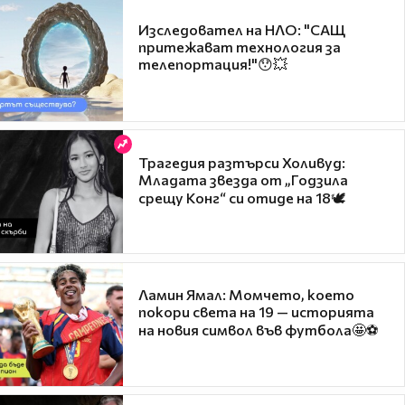
Изследовател на НЛО: "САЩ
притежават технология за
телепортация!"😯💥
Трагедия разтърси Холивуд:
Младата звезда от „Годзила
срещу Конг“ си отиде на 18🕊️
Ламин Ямал: Момчето, което
покори света на 19 — историята
на новия символ във футбола🤩⚽