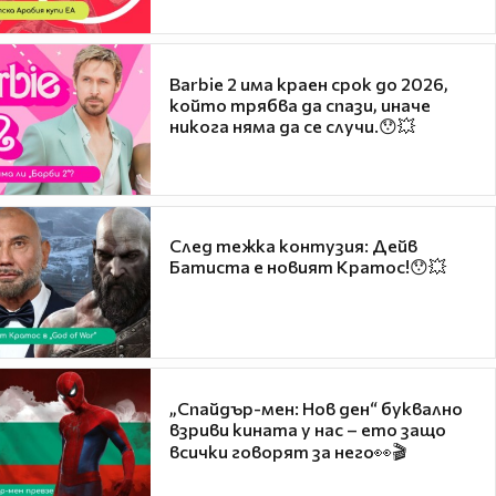
Barbie 2 има краен срок до 2026,
който трябва да спази, иначе
никога няма да се случи.😯💥
След тежка контузия: Дейв
Батиста е новият Кратос!😯💥
„Спайдър-мен: Нов ден“ буквално
взриви кината у нас – ето защо
всички говорят за него👀🎬