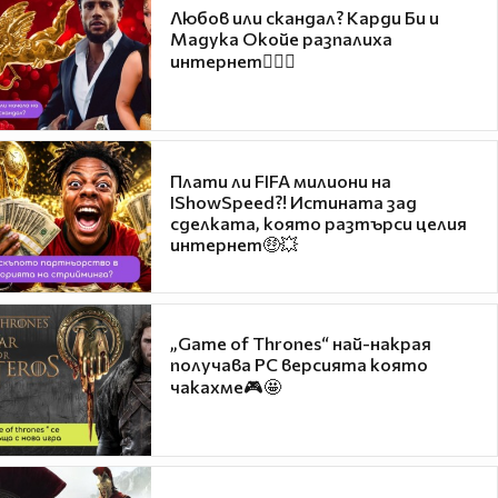
Любов или скандал? Карди Би и
Мадука Окойе разпалиха
интернет❤️‍🔥🔥
Плати ли FIFA милиони на
IShowSpeed?! Истината зад
сделката, която разтърси целия
интернет🤑💥
„Game of Thrones“ най-накрая
получава PC версията която
чакахме🎮🤩