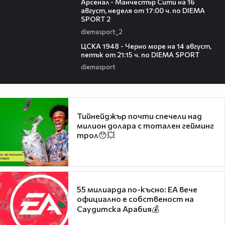
Арсенал - Манчестър Сити на 16
август, неделя от 17:00 ч. по DIEMA
SPORT 2
diemasport_2
00:35
ЦСКА 1948 - Черно море на 14 август,
петък от 21:15 ч. по DIEMA SPORT
diemasport
Тийнейджър почти спечели над
милион долара с тотален гейминг
трол😯💥
55 милиарда по-късно: EA вече
официално е собственост на
Саудитска Арабия💰