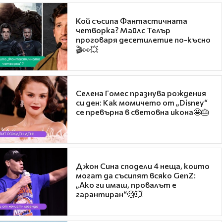
Кой съсипа Фантастичната
четворка? Майлс Телър
проговаря десетилетие по-късно
🎬👀💥
Селена Гомес празнува рождения
си ден: Как момичето от „Disney“
се превърна в световна икона🤩🎂
Джон Сина сподели 4 неща, които
могат да съсипят всяко GenZ:
„Ако ги имаш, провалът е
гарантиран“🧐💥