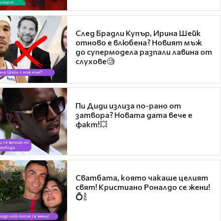
След Брадли Купър, Ирина Шейк
отново е влюбена? Новият мъж
до супермодела разпали лавина от
слухове🧐
Пи Диди излиза по-рано от
затвора? Новата дата вече е
факт!💥
Сватбата, която чакаше целият
свят! Кристиано Роналдо се жени!
💍🍾