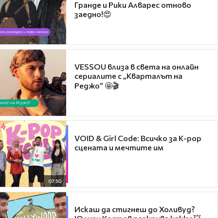
Гранде и Рики Алварес отново
заедно!😍
VESSOU влиза в света на онлайн
сериалите с „Кварталът на
Реджо“ 🤩🎬
VOID & Girl Code: Всичко за K-pop
сцената и мечтите им
07:50
Искаш да стигнеш до Холивуд?