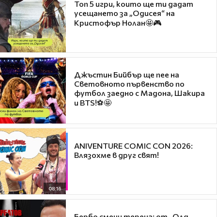
Топ 5 игри, които ще ти дадат
усещането за „Одисея“ на
Кристофър Нолан🤩🎮
Джъстин Бийбър ще пее на
Световното първенство по
футбол заедно с Мадона, Шакира
и BTS!⚽🤩
ANIVENTURE COMIC CON 2026:
Влязохме в друг свят!
08:16
Бербо смени терена: от „Олд