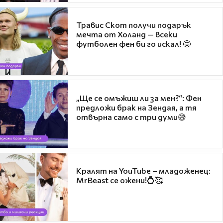
Травис Скот получи подарък
мечта от Холанд — всеки
футболен фен би го искал! 🤩
„Ще се омъжиш ли за мен?“: Фен
предложи брак на Зендая, а тя
отвърна само с три думи😅
Кралят на YouTube – младоженец:
MrBeast се ожени!💍🥰