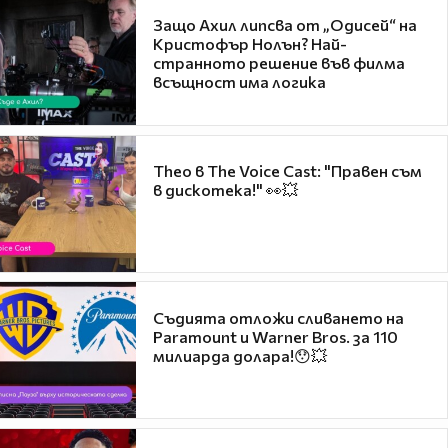
Защо Ахил липсва от „Одисей“ на
Кристофър Нолън? Най-
странното решение във филма
всъщност има логика
Theo в The Voice Cast: "Правен съм
в дискотека!" 👀💥
Съдията отложи сливането на
Paramount и Warner Bros. за 110
милиарда долара!😯💥