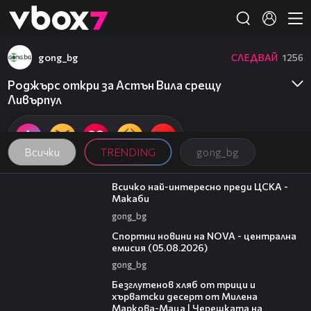
Member of
👾
gong_bg
СЛЕДВАЙ
1256
Роджърс откри за Астън Вила срещу
Ливърпул
Всички
TRENDING
gong_bg
01:13
Всичко най-интересно преди ЦСКА -
Макаби
gong_bg
04:49
Спортни новини на NOVA - централна
емисия (05.08.2026)
gong_bg
16:02
Безглутенов хляб от трици и
хърватски десерт от Милена
Маркова-Маца | Черешката на