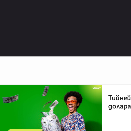
Тийней
долара