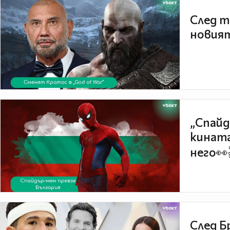
След т
новият
„Спайд
кината
него👀
След Б