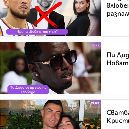
влюбен
разпал
Пи Дид
Новата
Сватба
Кристи