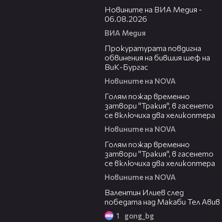
Новините на ВИА Медия -
06.08.2026
ВИА Медия
00:32
Прокуратурата повдигна
обвинения на бившия шеф на
ВиК-Бургас
Новините на NOVA
03:06
Голям пожар временно
затвори "Тракия", в гасенето
се включиха два хеликоптера
Новините на NOVA
03:39
Голям пожар временно
затвори "Тракия", в гасенето
се включиха два хеликоптера
Новините на NOVA
06:38
Валентин Илиев след
победата над Макаби Тел Авив
1
gong_bg
02:47