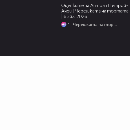
Оценките на Антоан Петров-
Анди | Черешката на тортата
| 6 авг. 2026
1
Черешката на тортата