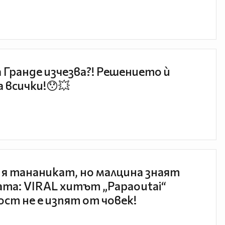
 Гранде изчезва?! Решението ѝ
 всички!😯💥
 я тананикат, но малцина знаят
та: VIRAL хитът „Papaoutai“
ст не е изпят от човек!