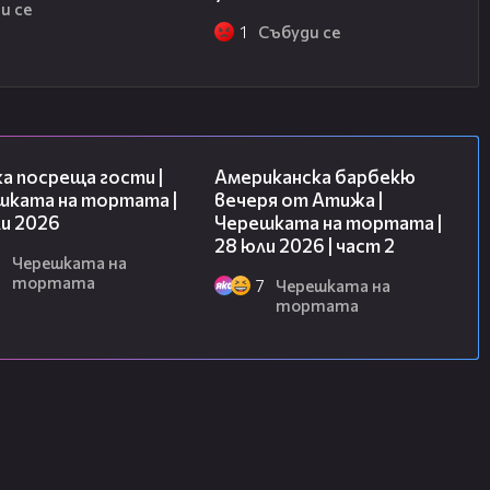
и се
1
Събуди се
23:41
15:45
а посреща гости |
Американска барбекю
шката на тортата |
вечеря от Атижа |
и 2026
Черешката на тортата |
28 юли 2026 | част 2
8
Черешката на
тортата
7
Черешката на
тортата