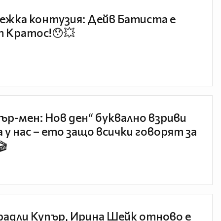
ежка контузия: Дейв Батиста е
 Кратос!😯💥
ър-мен: Нов ден“ буквално взриви
 у нас – ето защо всички говорят за
🎬
радли Купър, Ирина Шейк отново е