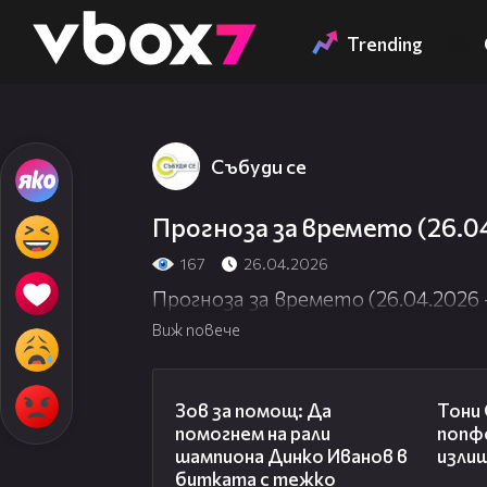
Member of
👾
Trending
Събуди се
Прогноза за времето (26.0
167
26.04.2026
Прогноза за времето (26.04.2026
Виж повече
03:29
Зов за помощ: Да
Тони
помогнем на рали
попф
шампиона Динко Иванов в
изли
битката с тежко