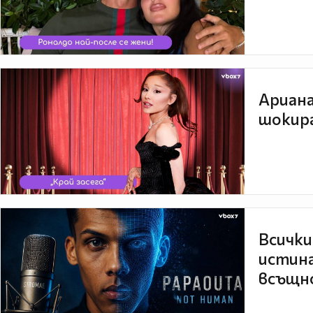
Ариана
шокира
Всички
истина
всъщно