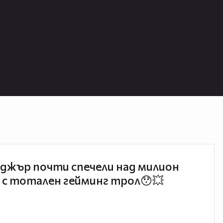
джър почти спечели над милион
 с тотален гейминг трол😯💥