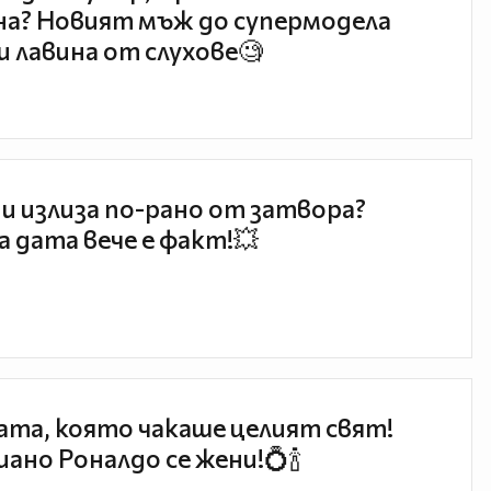
а? Новият мъж до супермодела
и лавина от слухове🧐
и излиза по-рано от затвора?
 дата вече е факт!💥
та, която чакаше целият свят!
ано Роналдо се жени!💍🍾