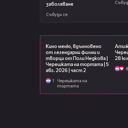
Събуд
заболяване
Събуди се
15:31
Кино меню, вдъхновено
Атиж
от легендарни филми и
Чере
творци от Поли Недкова |
28 юл
Черешката на тортата | 5
авг. 2026 | част 2
1
Черешката на
тортата