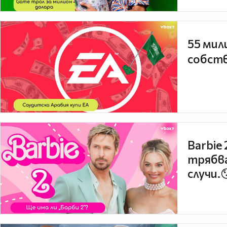
55 мил
собств
Barbie
трябва
случи.