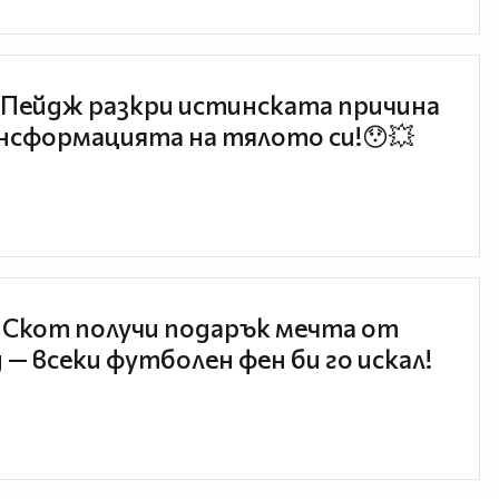
Пейдж разкри истинската причина
нсформацията на тялото си!😯💥
 Скот получи подарък мечта от
 — всеки футболен фен би го искал!