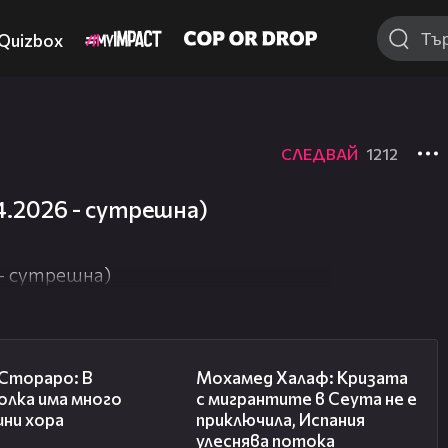
Quizbox
СЛЕДВАЙ
1212
4.2026 - сутрешна)
 - сутрешна)
27:22
13:15
 Стораро: В
Мохамед Халаф: Кризата
олка има много
с мигрантите в Сеута не е
шни хора
приключила, Испания
улеснява потока