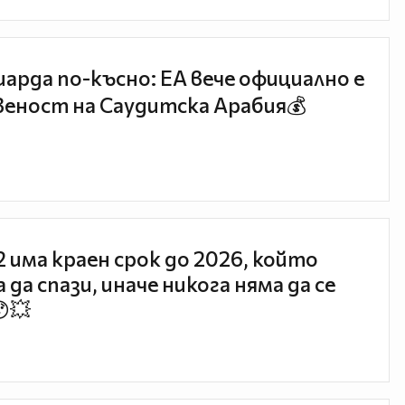
иарда по-късно: EA вече официално е
еност на Саудитска Арабия💰
 2 има краен срок до 2026, който
 да спази, иначе никога няма да се
😯💥