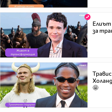
Елиът 
за тра
Травис
Холанд
🤩