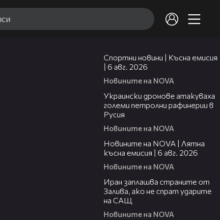
04:51
Спортни новини | Късна емисия
| 6 авг. 2026
Новините на NOVA
00:41
Украински дронове атакуваха
големи петролни рафинерии в
Русия
Новините на NOVA
20:26
Новините на NOVA | Лятна
късна емисия | 6 авг. 2026
Новините на NOVA
00:41
Иран заплашва страните от
Залива, ако не спрат ударите
на САЩ
Новините на NOVA
22:43