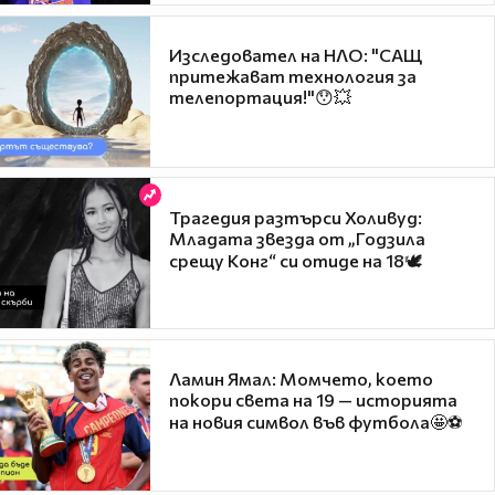
Изследовател на НЛО: "САЩ
притежават технология за
телепортация!"😯💥
Трагедия разтърси Холивуд:
Младата звезда от „Годзила
срещу Конг“ си отиде на 18🕊️
Ламин Ямал: Момчето, което
покори света на 19 — историята
на новия символ във футбола🤩⚽