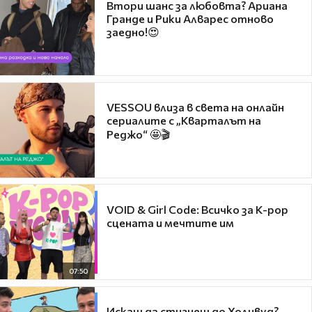
Втори шанс за любовта? Ариана
Гранде и Рики Алварес отново
заедно!😍
VESSOU влиза в света на онлайн
сериалите с „Кварталът на
Реджо“ 🤩🎬
VOID & Girl Code: Всичко за K-pop
сцената и мечтите им
07:50
Искаш да стигнеш до Холивуд?