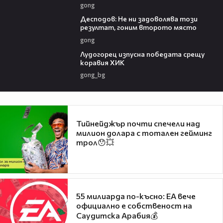
gong
01:56
Десподов: Не ни задоволява този
резултат, гоним второто място
gong
01:28
Лудогорец изпусна победата срещу
коравия ХИК
gong_bg
Тийнейджър почти спечели над
милион долара с тотален гейминг
трол😯💥
55 милиарда по-късно: EA вече
официално е собственост на
Саудитска Арабия💰