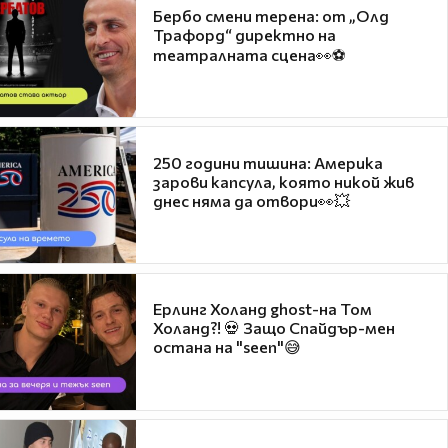
Бербо смени терена: от „Олд
Трафорд“ директно на
театралната сцена👀⚽
250 години тишина: Америка
зарови капсула, която никой жив
днес няма да отвори👀💥
Ерлинг Холанд ghost-на Том
Холанд?! 💀 Защо Спайдър-мен
остана на "seen"😅