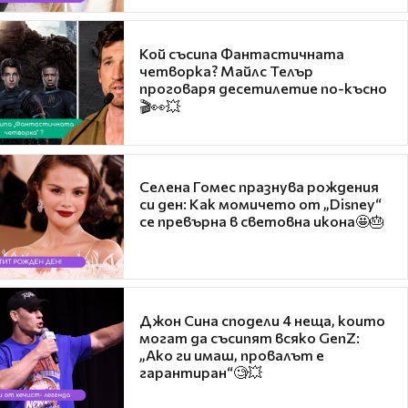
Кой съсипа Фантастичната
четворка? Майлс Телър
проговаря десетилетие по-късно
🎬👀💥
Селена Гомес празнува рождения
си ден: Как момичето от „Disney“
се превърна в световна икона🤩🎂
Джон Сина сподели 4 неща, които
могат да съсипят всяко GenZ:
„Ако ги имаш, провалът е
гарантиран“🧐💥