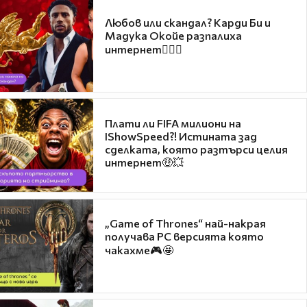
Любов или скандал? Карди Би и
Мадука Окойе разпалиха
интернет❤️‍🔥🔥
Плати ли FIFA милиони на
IShowSpeed?! Истината зад
сделката, която разтърси целия
интернет🤑💥
„Game of Thrones“ най-накрая
получава PC версията която
чакахме🎮🤩