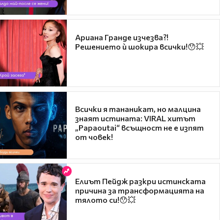
Ариана Гранде изчезва?!
Решението ѝ шокира всички!😯💥
Всички я тананикат, но малцина
знаят истината: VIRAL хитът
„Papaoutai“ всъщност не е изпят
от човек!
Елиът Пейдж разкри истинската
причина за трансформацията на
тялото си!😯💥