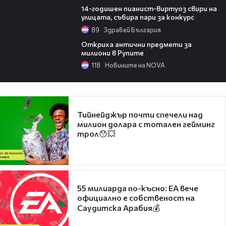
14-годишен пианист-виртуоз свири на
улицата, събира пари за конкурс
89
Здравей България
02:04
Откриха антични предмети за
милиони в Рупите
118
Новините на NOVA
Тийнейджър почти спечели над
милион долара с тотален гейминг
трол😯💥
55 милиарда по-късно: EA вече
официално е собственост на
Саудитска Арабия💰