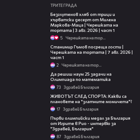
ТРИТЕ ГРАДА
16:02
Безглутенов хляб от трици и
хърватски десерт от Милена
Маркова-Маца | Черешката на
тортата | 3 авг. 2026 | част 1
5
Черешката на тортата
16:22
Станимир Гъмов посреща гости |
Черешката на тортата | 7 авг. 2026 |
част 1
2
Черешката на тортата
04:04
Да решиш наум 25 задачи на
Олимпиада по математика
73
Здравей България
16:39
ЖИВОТЪТ СЛЕД СПОРТА: Какви са
плановете на "златните момичета"?
17
Здравей България
04:28
Първи олимпийски медал за България
от Игрите в Рио - интервю за
"Здравей, България"
87
Здравей България
03:57