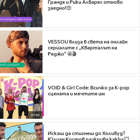
Гранде и Рики Алварес отново
заедно!😍
VESSOU влиза в света на онлайн
сериалите с „Кварталът на
Реджо“ 🤩🎬
VOID & Girl Code: Всичко за K-pop
сцената и мечтите им
07:50
Искаш да стигнеш до Холивуд?
Юлиан Костов разкрива как!👀💥