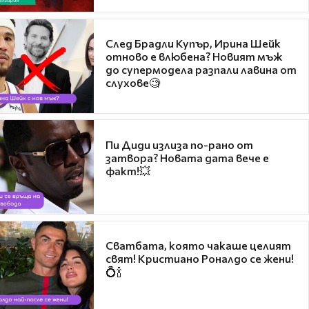
След Брадли Купър, Ирина Шейк
отново е влюбена? Новият мъж
до супермодела разпали лавина от
слухове🧐
Пи Диди излиза по-рано от
затвора? Новата дата вече е
факт!💥
Сватбата, която чакаше целият
свят! Кристиано Роналдо се жени!
💍🍾