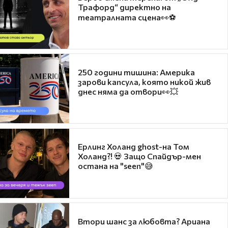
Трафорд“ директно на
театралната сцена👀⚽
250 години тишина: Америка
зарови капсула, която никой жив
днес няма да отвори👀💥
Ерлинг Холанд ghost-на Том
Холанд?! 💀 Защо Спайдър-мен
остана на "seen"😅
Втори шанс за любовта? Ариана