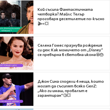
Кой съсипа Фантастичната
четворка? Майлс Телър
проговаря десетилетие по-късно
🎬👀💥
Селена Гомес празнува рождения
си ден: Как момичето от „Disney“
се превърна в световна икона🤩🎂
Джон Сина сподели 4 неща, които
могат да съсипят всяко GenZ:
„Ако ги имаш, провалът е
гарантиран“🧐💥