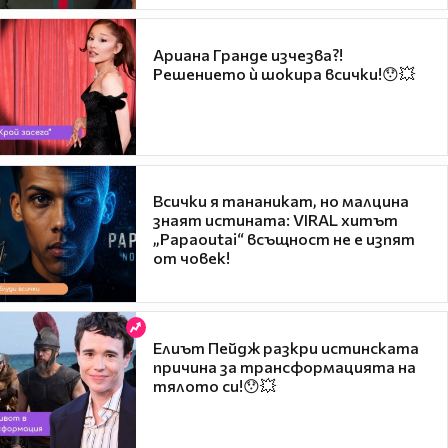
Ариана Гранде изчезва?!
Решението ѝ шокира всички!😯💥
Всички я тананикат, но малцина
знаят истината: VIRAL хитът
„Papaoutai“ всъщност не е изпят
от човек!
Елиът Пейдж разкри истинската
причина за трансформацията на
тялото си!😯💥