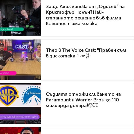
Защо Ахил липсва от „Одисей“ на
Кристофър Нолън? Най-
странното решение във филма
всъщност има логика
Theo в The Voice Cast: "Правен съм
в дискотека!" 👀💥
Съдията отложи сливането на
Paramount и Warner Bros. за 110
милиарда долара!😯💥