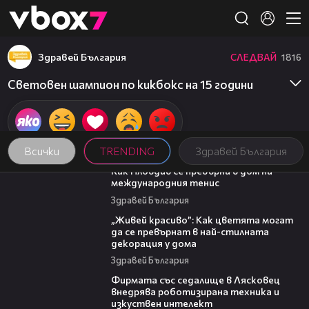
Member of
👾
Здравей България
СЛЕДВАЙ
1816
Световен шампион по кикбокс на 15 години
Всички
TRENDING
Здравей България
03:09
Как Пловдив се превърна в дом на
международния тенис
Здравей България
04:11
„Живей красиво”: Как цветята могат
да се превърнат в най-стилната
декорация у дома
Здравей България
00:06
Фирмата със седалище в Лясковец
внедрява роботизирана техника и
изкуствен интелект