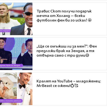
Травис Скот получи подарък
мечта от Холанд — всеки
футболен фен би го искал! 🤩
„Ще се омъжиш ли за мен?“: Фен
предложи брак на Зендая, а тя
отвърна само с три думи😅
Кралят на YouTube – младоженец:
MrBeast се ожени!💍🥰