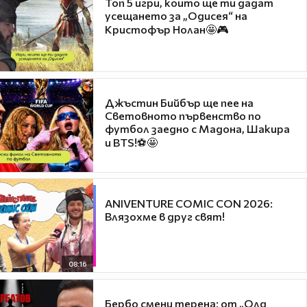
Топ 5 игри, които ще ти дадат
усещането за „Одисея“ на
Кристофър Нолан🤩🎮
Джъстин Бийбър ще пее на
Световното първенство по
футбол заедно с Мадона, Шакира
и BTS!⚽🤩
ANIVENTURE COMIC CON 2026:
Влязохме в друг свят!
08:16
Бербо смени терена: от „Олд