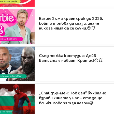
Barbie 2 има краен срок до 2026,
който трябва да спази, иначе
никога няма да се случи.😯💥
След тежка контузия: Дейв
Батиста е новият Кратос!😯💥
„Спайдър-мен: Нов ден“ буквално
взриви кината у нас – ето защо
всички говорят за него👀🎬