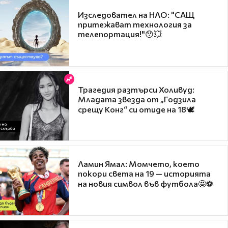
Изследовател на НЛО: "САЩ
притежават технология за
телепортация!"😯💥
Трагедия разтърси Холивуд:
Младата звезда от „Годзила
срещу Конг“ си отиде на 18🕊️
Ламин Ямал: Момчето, което
покори света на 19 — историята
на новия символ във футбола🤩⚽