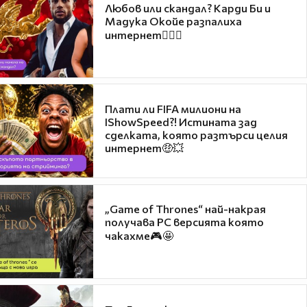
Любов или скандал? Карди Би и
Мадука Окойе разпалиха
интернет❤️‍🔥🔥
Плати ли FIFA милиони на
IShowSpeed?! Истината зад
сделката, която разтърси целия
интернет🤑💥
„Game of Thrones“ най-накрая
получава PC версията която
чакахме🎮🤩