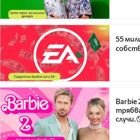
55 мил
собств
Barbie
трябва
случи.