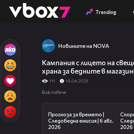
Member of
👾
Trending
Новините на NOVA
Кампания с лицето на свещ
храна за бедните в магази
111
19.04.2025
Виж повече
02:19
Прогноза за времето |
Спорт
Следобедна емисия | 6 авг.
Следо
2026
2026