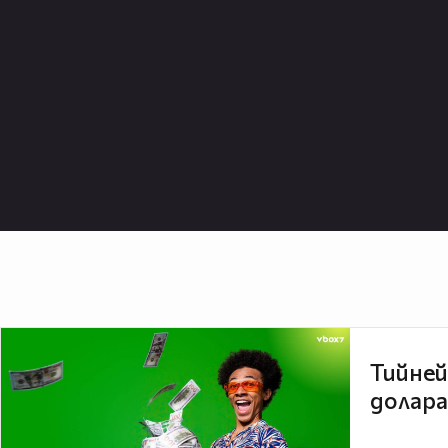
Тийней
долара