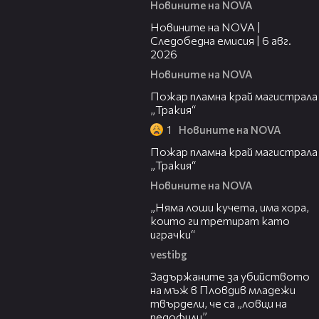
Новините на NOVA
12:58
Новините на NOVA |
Следобедна емисия | 6 авг.
2026
Новините на NOVA
00:20
Пожар пламна край магистрала
„Тракия“
1
Новините на NOVA
00:10
Пожар пламна край магистрала
„Тракия“
Новините на NOVA
36:08
„Няма лоши кучета, има хора,
които ги третират като
играчки“
vestibg
20:30
Задържаните за убийството
на мъж в Пловдив младежи
твърдели, че са „ловци на
педофили”