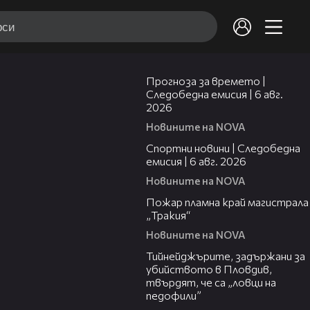
02:19
Прогноза за времето |
Следобедна емисия | 6 авг.
2026
Новините на NOVA
03:49
Спортни новини | Следобедна
емисия | 6 авг. 2026
Новините на NOVA
00:26
Пожар пламна край магистрала
„Тракия“
Новините на NOVA
03:08
Тийнейджърите, задържани за
убийството в Пловдив,
твърдят, че са „ловци на
педофили”