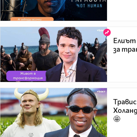
Елиът 
за тра
Травис
Холанд
🤩