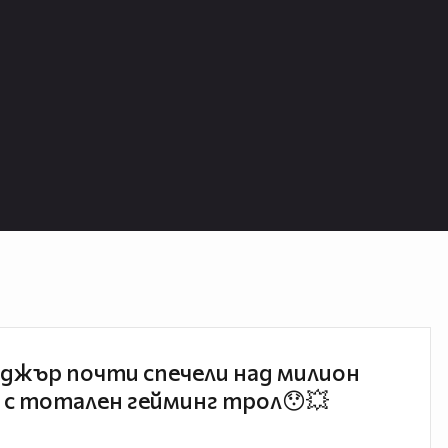
джър почти спечели над милион
 с тотален гейминг трол😯💥