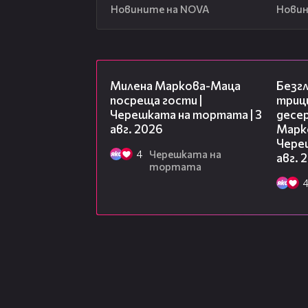
Новините на NOVA
Новин
20:17
Милена Маркова-Маца
Безг
посреща гости |
триц
Черешката на тортата | 3
десе
авг. 2026
Марк
Чере
4
Черешката на
авг. 
тортата