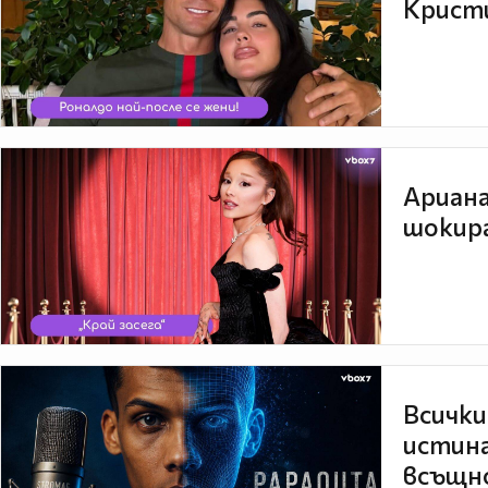
Кристи
Ариана
шокира
Всички
истина
всъщно