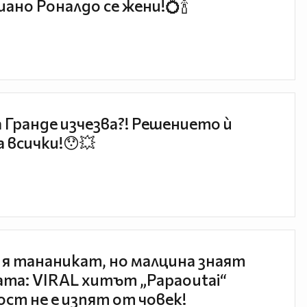
ано Роналдо се жени!💍🍾
 Гранде изчезва?! Решението ѝ
 всички!😯💥
 я тананикат, но малцина знаят
та: VIRAL хитът „Papaoutai“
ст не е изпят от човек!