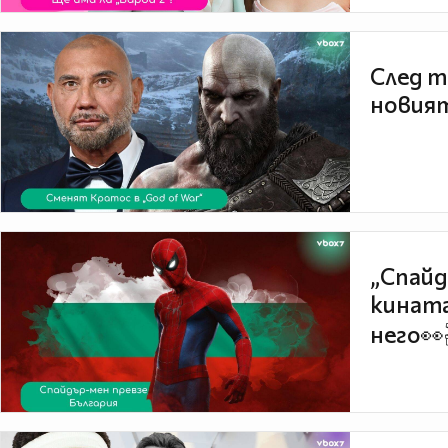
След т
новият
„Спайд
кината
него👀