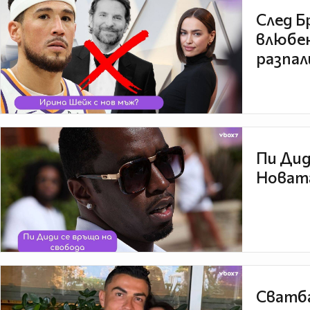
След Б
влюбен
разпал
Пи Дид
Новата
Сватба