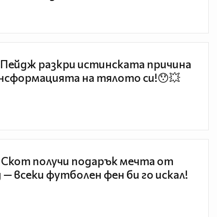
Пейдж разкри истинската причина
нсформацията на тялото си!😯💥
 Скот получи подарък мечта от
 — всеки футболен фен би го искал!