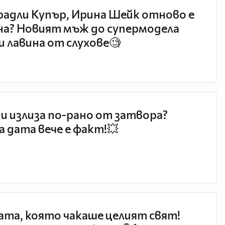
радли Купър, Ирина Шейк отново е
а? Новият мъж до супермодела
и лавина от слухове🧐
и излиза по-рано от затвора?
 дата вече е факт!💥
та, която чакаше целият свят!