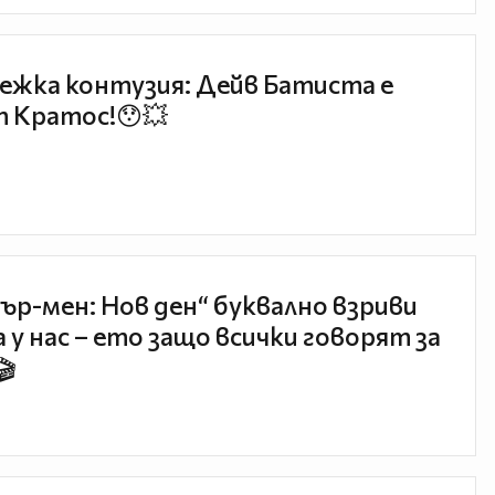
ежка контузия: Дейв Батиста е
 Кратос!😯💥
ър-мен: Нов ден“ буквално взриви
 у нас – ето защо всички говорят за
🎬