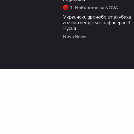
1
Новините на NOVA
00:57
Украински дронове атакуваха
големи петролни рафинерии в
Русия
Nova News