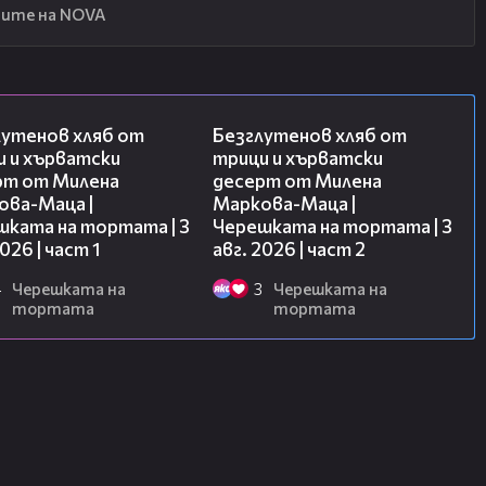
ите на NOVA
16:02
15:35
лутенов хляб от
Безглутенов хляб от
и и хърватски
трици и хърватски
рт от Милена
десерт от Милена
ова-Маца |
Маркова-Маца |
шката на тортата | 3
Черешката на тортата | 3
2026 | част 1
авг. 2026 | част 2
4
Черешката на
3
Черешката на
тортата
тортата