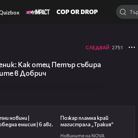
Quizbox
СЛЕДВАЙ
2751
еник: Как отец Петър събира
ните в Добрич
03:49
00:26
ни новини |
Пожар пламна край
бедна емисия | 6 авг.
магистрала „Тракия“
Новините на NOVA