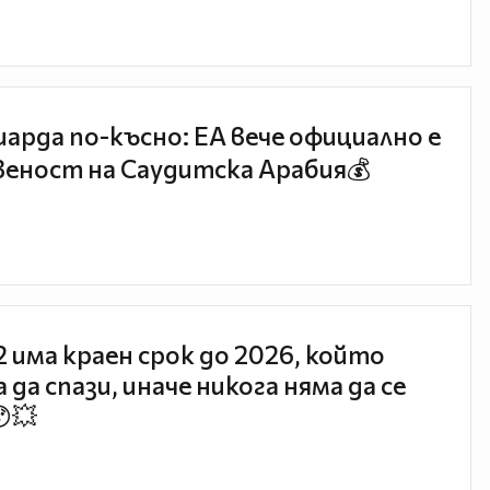
иарда по-късно: EA вече официално е
еност на Саудитска Арабия💰
 2 има краен срок до 2026, който
 да спази, иначе никога няма да се
😯💥