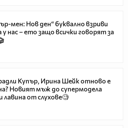
ър-мен: Нов ден“ буквално взриви
 у нас – ето защо всички говорят за
🎬
радли Купър, Ирина Шейк отново е
а? Новият мъж до супермодела
и лавина от слухове🧐