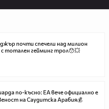
джър почти спечели над милион
 с тотален гейминг трол😯💥
иарда по-късно: EA вече официално е
еност на Саудитска Арабия💰