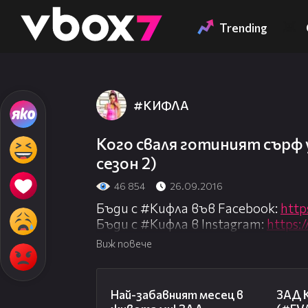
Member of
👾
Trending
#КИФЛА
Кого сваля готиният сърф 
сезон 2)
46 854
26.09.2016
Бъди с #Кифла във Facebook:
http
Бъди с #Кифла в Instagram:
https:
Абонирай се за канала, новите е
Виж повече
Валчето и Бети са вече на плажа
12:08
учителя, който им помогна да ст
Най-забавният месец в
ЗАД К
че и двете тайничко си го харесв