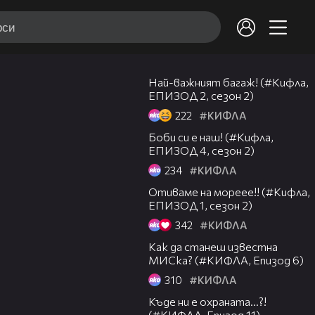
05:12
Най-важният багаж! (#Кифла,
ЕПИЗОД 2, сезон 2)
222
#КИФЛА
07:25
Боби си е наш! (#Кифла,
ЕПИЗОД 4, сезон 2)
234
#КИФЛА
05:49
Отиваме на мореее!! (#Кифла,
ЕПИЗОД 1, сезон 2)
342
#КИФЛА
06:54
Как да станеш известна
МИСка? (#КИФЛА, Епизод 6)
310
#КИФЛА
05:30
Къде ни е охраната...?!
(#КИФЛА, Епизод 11)