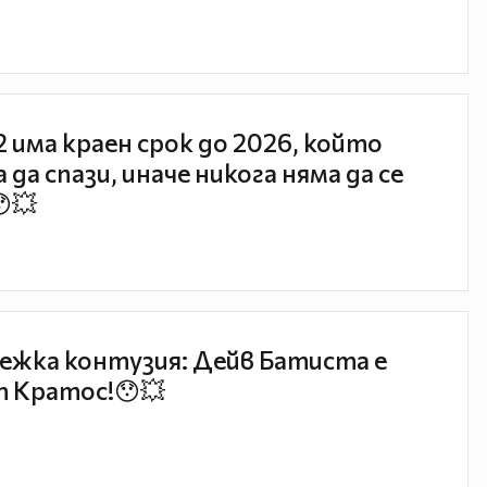
 2 има краен срок до 2026, който
 да спази, иначе никога няма да се
😯💥
ежка контузия: Дейв Батиста е
 Кратос!😯💥