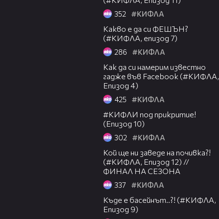
352
#КИФЛА
04:44
Какво е да си ФЕШЪН?
(#КИФЛА, епизод 7)
286
#КИФЛА
05:50
Как да си намерим известно
гадже във Facebook (#КИФЛА,
Епизод 4)
425
#КИФЛА
05:45
#КИФЛИ под прикритие!
(Епизод 10)
302
#КИФЛА
05:59
Кой ще ни заведе на почивка?!
(#КИФЛА, Епизод 12) //
ФИНАЛ НА СЕЗОНА
337
#КИФЛА
06:59
Къде е басейнът..?! (#КИФЛА,
Епизод 9)