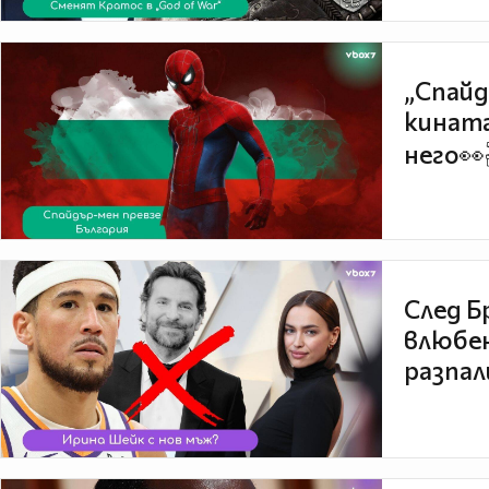
„Спайд
кината
него👀
След Б
влюбен
разпал