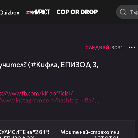
Quizbox
СЛЕДВАЙ
3031
учител? (#Кифла, ЕПИЗОД 3,
s://www.fb.com/kiflaofficial/
//www.instagram.com/hashtag_kifla/
пизоди предстоят! :)
, когато срещат Боби - сърф
06:59
09:17
игнат до морето. Оказва се обаче
УЛИСИТЕ на "2 в 1"!
Моите най-страхотни
ат...но коя ли от тях харесва