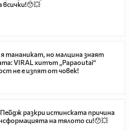
 всички!😯💥
 я тананикат, но малцина знаят
та: VIRAL хитът „Papaoutai“
ст не е изпят от човек!
Пейдж разкри истинската причина
нсформацията на тялото си!😯💥