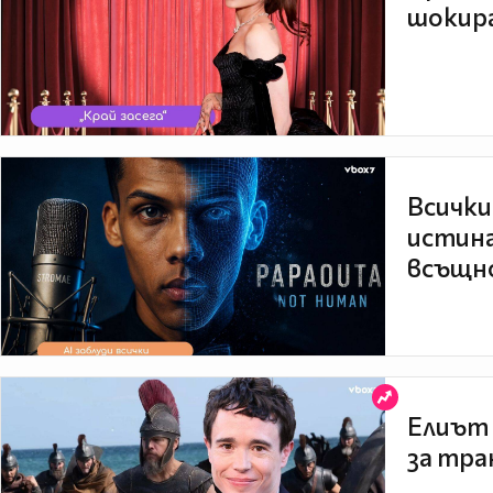
шокира
Всички
истина
всъщно
Елиът 
за тра