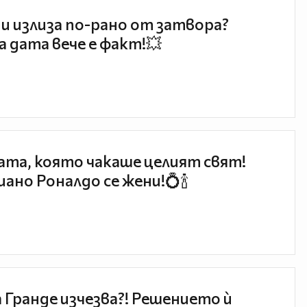
и излиза по-рано от затвора?
 дата вече е факт!💥
та, която чакаше целият свят!
ано Роналдо се жени!💍🍾
 Гранде изчезва?! Решението ѝ