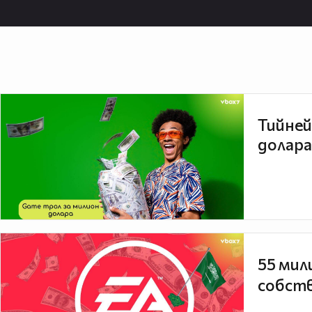
Тийней
долара
55 мил
собств