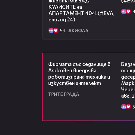
живота ми! ЗАД
(#EV
самият Боби?!
КУЛИСИТЕ на
АПАРТАМЕНТ 404! (#EVA,
Гледай ЕПИЗОД 1 тук:
http://www
епизод 24)
Гледай ЕПИЗОД 2 тук:
http://www
54
#КИФЛА
00:06
Фирмата със седалище в
Безг
Лясковец внедрява
триц
роботизирана техника и
десе
изкуствен интелект
Марк
Чере
ТРИТЕ ГРАДА
авг. 
5