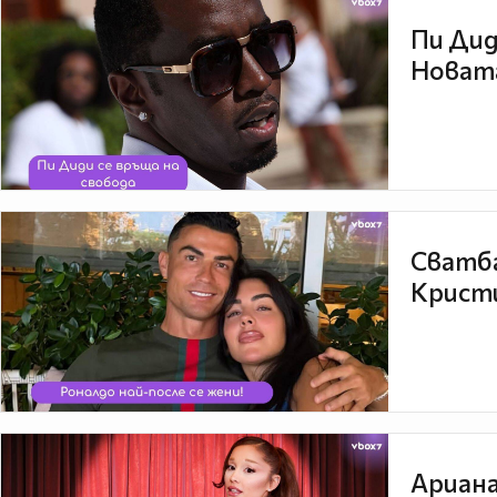
Пи Дид
Новата
Сватба
Кристи
Ариана