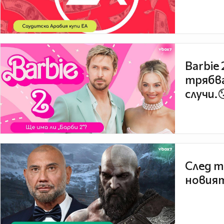
Barbie
трябва
случи.
След т
новият