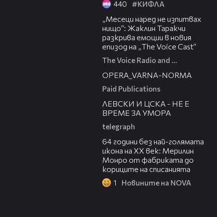
440
#КИФЛА
01:13:23
„Месеци наред не изпитвах
нищо“: Жаклин Таракчи
разкрива емоции в новия
епизод на „The Voice Cast“
The Voice Radio and TV Bulgaria
00:30
OPERA_VARNA-NORMA
Paid Publications
31:36
ЛЕВСКИ И ЦСКА - НЕ Е
ВРЕМЕ ЗА УМОРА
telegraph
00:38
64 години без най-голямата
икона на XX век: Мерилин
Монро от фабриката до
кориците на списанията
1
Новините на NOVA