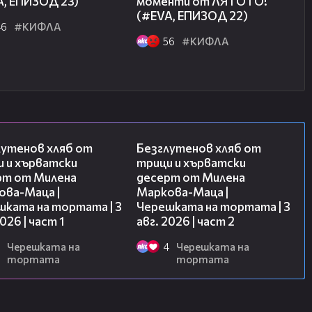
A, ЕПИЗОД 23)
моменти от ЛЯТОТО!
(#EVA, ЕПИЗОД 22)
46
#КИФЛА
.vbox7.com/play:fb76e0aa4f
56
#КИФЛА
.vbox7.com/play:00699f9e30
16:02
15:35
лутенов хляб от
Безглутенов хляб от
и и хърватски
трици и хърватски
рт от Милена
десерт от Милена
ова-Маца |
Маркова-Маца |
шката на тортата | 3
Черешката на тортата | 3
2026 | част 1
авг. 2026 | част 2
Черешката на
4
Черешката на
тортата
тортата