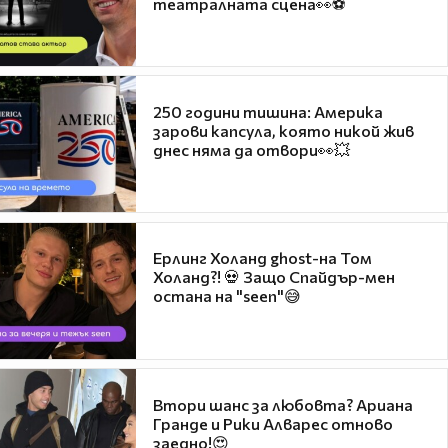
театралната сцена👀⚽
250 години тишина: Америка
зарови капсула, която никой жив
днес няма да отвори👀💥
Ерлинг Холанд ghost-на Том
Холанд?! 💀 Защо Спайдър-мен
остана на "seen"😅
Втори шанс за любовта? Ариана
Гранде и Рики Алварес отново
заедно!😍