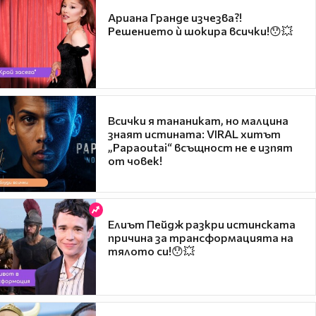
Ариана Гранде изчезва?!
Решението ѝ шокира всички!😯💥
Всички я тананикат, но малцина
знаят истината: VIRAL хитът
„Papaoutai“ всъщност не е изпят
от човек!
Елиът Пейдж разкри истинската
причина за трансформацията на
тялото си!😯💥