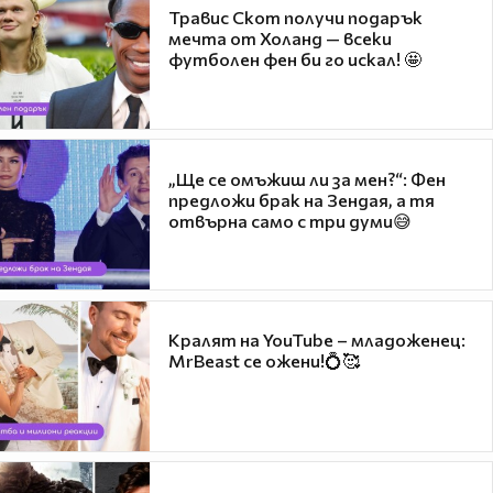
Травис Скот получи подарък
мечта от Холанд — всеки
футболен фен би го искал! 🤩
„Ще се омъжиш ли за мен?“: Фен
предложи брак на Зендая, а тя
отвърна само с три думи😅
Кралят на YouTube – младоженец:
MrBeast се ожени!💍🥰