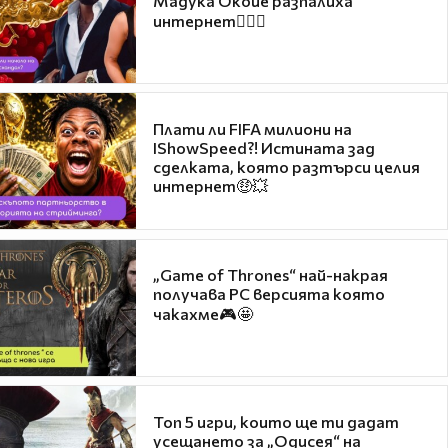
Мадука Окойе разпалиха
интернет❤️‍🔥🔥
Плати ли FIFA милиони на
IShowSpeed?! Истината зад
сделката, която разтърси целия
интернет🤑💥
„Game of Thrones“ най-накрая
получава PC версията която
чакахме🎮🤩
Топ 5 игри, които ще ти дадат
усещането за „Одисея“ на