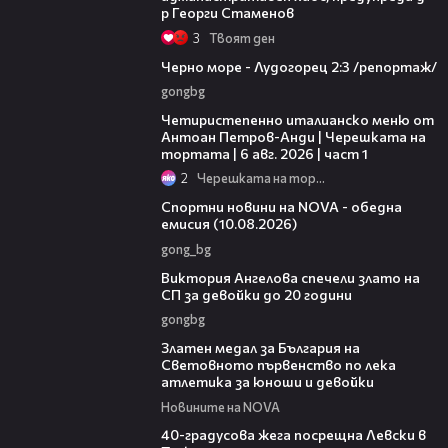
р Георги Стаменов
3
Твоят ден
06:06
Черно море - Лудогорец 2:3 /репортаж/
gongbg
15:39
Четиристепенно италианско меню от
Антоан Петров-Анди | Черешката на
тортата | 6 авг. 2026 | част 1
2
Черешката на тортата
04:48
Спортни новини на NOVA - обедна
емисия (10.08.2026)
gong_bg
01:03
Виктория Ангелова спечели злато на
СП за девойки до 20 години
gongbg
01:02
Златен медал за България на
Световното първенство по лека
атлетика за юноши и девойки
Новините на NOVA
01:10
40-градусова жега посрещна Левски в