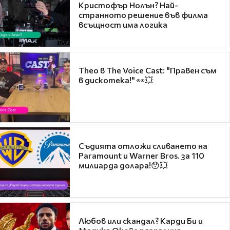
Кристофър Нолън? Най-
странното решение във филма
всъщност има логика
Theo в The Voice Cast: "Правен съм
в дискотека!" 👀💥
Съдията отложи сливането на
Paramount и Warner Bros. за 110
милиарда долара!😯💥
Любов или скандал? Карди Би и