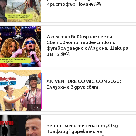
Кристофър Нолан🤩🎮
Джъстин Бийбър ще пее на
Световното първенство по
футбол заедно с Мадона, Шакира
и BTS!⚽🤩
ANIVENTURE COMIC CON 2026:
Влязохме в друг свят!
08:16
Бербо смени терена: от „Олд
Трафорд“ директно на