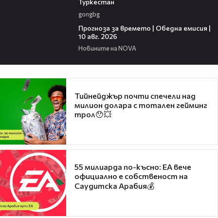
Туркестан
gongbg
01:53
Прогноза за времето | Обедна емисия |
10 авг. 2026
Новините на NOVA
Тийнейджър почти спечели над
милион долара с тотален гейминг
трол😯💥
55 милиарда по-късно: EA вече
официално е собственост на
Саудитска Арабия💰