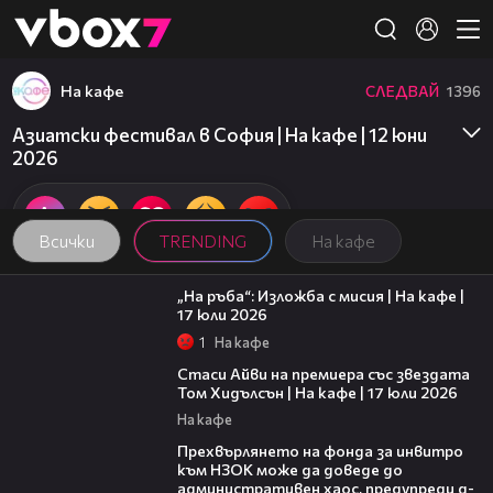
Member of
👾
На кафе
СЛЕДВАЙ
1396
Азиатски фестивал в София | На кафе | 12 юни
2026
Всички
TRENDING
На кафе
09:09
„На ръба“: Изложба с мисия | На кафе |
17 юли 2026
1
На кафе
02:58
Стаси Айви на премиера със звездата
Том Хидълсън | На кафе | 17 юли 2026
На кафе
08:42
Прехвърлянето на фонда за инвитро
към НЗОК може да доведе до
административен хаос, предупреди д-