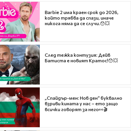
Barbie 2 има краен срок до 2026,
който трябва да спази, иначе
никога няма да се случи.😯💥
След тежка контузия: Дейв
Батиста е новият Кратос!😯💥
„Спайдър-мен: Нов ден“ буквално
взриви кината у нас – ето защо
всички говорят за него👀🎬