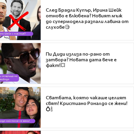
След Брадли Купър, Ирина Шейк
отново е влюбена? Новият мъж
до супермодела разпали лавина от
слухове🧐
Пи Диди излиза по-рано от
затвора? Новата дата вече е
факт!💥
Сватбата, която чакаше целият
свят! Кристиано Роналдо се жени!
💍🍾