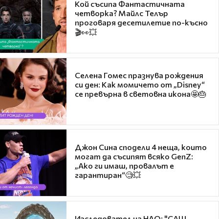
Кой съсипа Фантастичната
четворка? Майлс Телър
проговаря десетилетие по-късно
🎬👀💥
Селена Гомес празнува рождения
си ден: Как момичето от „Disney“
се превърна в световна икона🤩🎂
Джон Сина сподели 4 неща, които
могат да съсипят всяко GenZ:
„Ако ги имаш, провалът е
гарантиран“🧐💥
Изследовател на НЛО: "САЩ