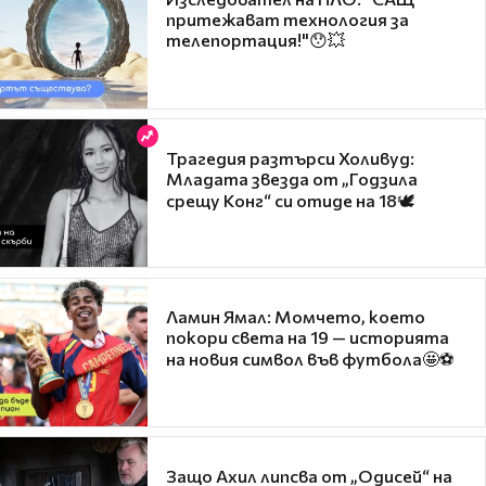
притежават технология за
телепортация!"😯💥
Трагедия разтърси Холивуд:
Младата звезда от „Годзила
срещу Конг“ си отиде на 18🕊️
Ламин Ямал: Момчето, което
покори света на 19 — историята
на новия символ във футбола🤩⚽
Защо Ахил липсва от „Одисей“ на