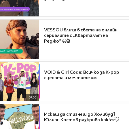
VESSOU влиза в света на онлайн
сериалите с „Кварталът на
Реджо“ 🤩🎬
VOID & Girl Code: Всичко за K-pop
сцената и мечтите им
07:50
Искаш да стигнеш до Холивуд?
Юлиан Костов разкрива как!👀💥