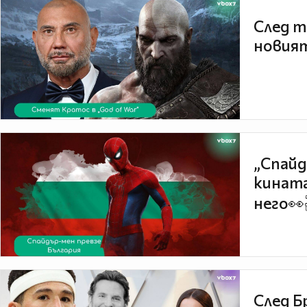
След т
новият
„Спайд
кината
него👀
След Б