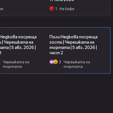
фе
1
На кафе
19:25
13:03
 Недкова посреща
Поли Недкова посреща
 | Черешката на
гости | Черешката на
та | 5 авг. 2026 |
тортата | 5 авг. 2026 |
1
част 2
4
Черешката на
3
Черешката на
тортата
тортата