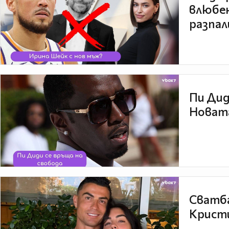
влюбен
разпал
Пи Дид
Новата
Сватба
Кристи