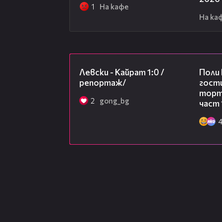
1
На кафе
На ка
05:57
Левски - Кайрат 1:0 /
Поли
репортаж/
гости
торта
2
gong_bg
част 