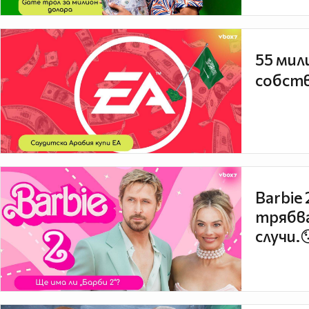
55 мил
собств
Barbie
трябва
случи.