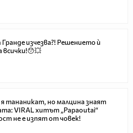
 Гранде изчезва?! Решението ѝ
 всички!😯💥
 я тананикат, но малцина знаят
та: VIRAL хитът „Papaoutai“
ст не е изпят от човек!