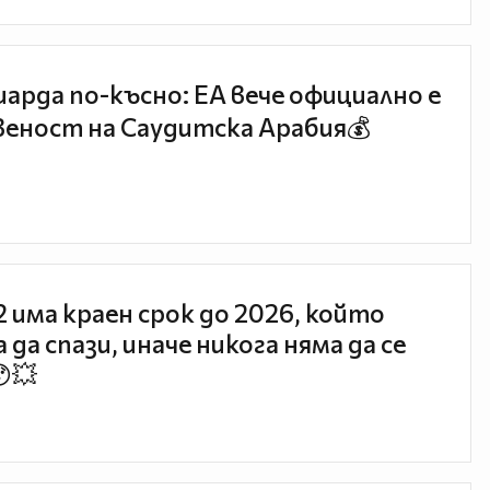
иарда по-късно: EA вече официално е
еност на Саудитска Арабия💰
 2 има краен срок до 2026, който
 да спази, иначе никога няма да се
😯💥