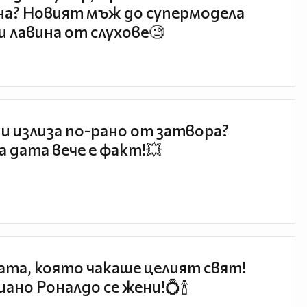
а? Новият мъж до супермодела
и лавина от слухове🧐
и излиза по-рано от затвора?
 дата вече е факт!💥
та, която чакаше целият свят!
ано Роналдо се жени!💍🍾