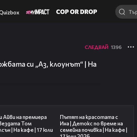
Quizbox
СЛЕДВАЙ
1396
ложбата си „Аз, клоунът“ | На
02:58
17:40
 Айви на премиера
Пътят на красотата с
звездата Том
Ина | Детокс по време на
сън | На кафе | 17 юли
семейна почивка | На кафе |
17 юли 2026