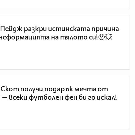
Пейдж разкри истинската причина
нсформацията на тялото си!😯💥
 Скот получи подарък мечта от
 — всеки футболен фен би го искал!