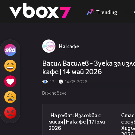
Member of
👾
Trending
На кафе
Васил Василев - Зуека за из
кафе | 14 май 2026
17
14.05.2026
Виж повече
09:09
„На ръба“: Изложба с
Стаси
мисия | На кафе | 17 юли
със 
2026
Хидъл
2026