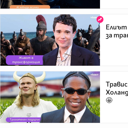
Елиът 
за тра
Травис
Холанд
🤩