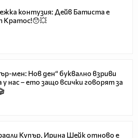
ежка контузия: Дейв Батиста е
 Кратос!😯💥
ър-мен: Нов ден“ буквално взриви
 у нас – ето защо всички говорят за
🎬
радли Купър, Ирина Шейк отново е