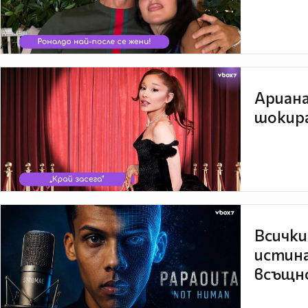
Ариана
шокира
Всички
истина
всъщно