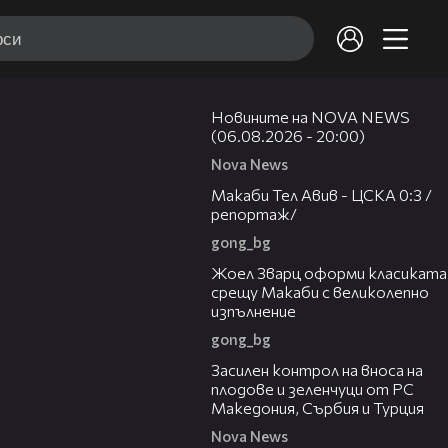
23:12
Новините на NOVA NEWS
(06.08.2026 - 20:00)
Nova News
09:11
Макаби Тел Авив - ЦСКА 0:3 /
репортаж/
gong_bg
01:29
Жоел Зварц оформи класиката
срещу Макаби с великолепно
изпълнение
gong_bg
01:53
Засилен контрол на вноса на
плодове и зеленчуци от РС
Македония, Сърбия и Турция
Nova News
05:49