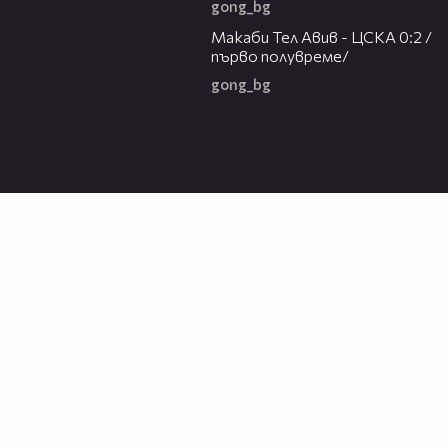
gong_bg
04:36
Макаби Тел Авив - ЦСКА 0:2 /
първо полувреме/
gong_bg