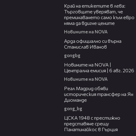
Край на етикетите в лева:
Търговците уверяват, че
преминаването само към евро
няма да вдигне цените
Новините на NOVA
00:19
Арда официално си върна
Станислав Иванов
gongbg
47:06
Новините на NOVA |
Централна емисия | 6 авг. 2026
Новините на NOVA
00:29
Реал Мадрид обяви
историческия трансфер на Ян
Диоманде
gong_bg
01:28
ЦСКА 1948 с престижно
представяне срещу
Панатинайкос в Гърция