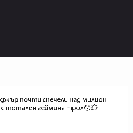
джър почти спечели над милион
 с тотален гейминг трол😯💥