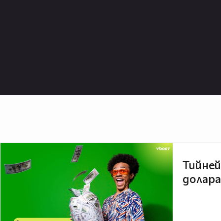
Тийней
долара