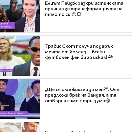
Елиът Пейдж разкри истинската
причина за трансформацията на
тялото си!😯💥
Травис Скот получи подарък
мечта от Холанд — всеки
футболен фен би го искал! 🤩
„Ще се омъжиш ли за мен?“: Фен
предложи брак на Зендая, а тя
отвърна само с три думи😅