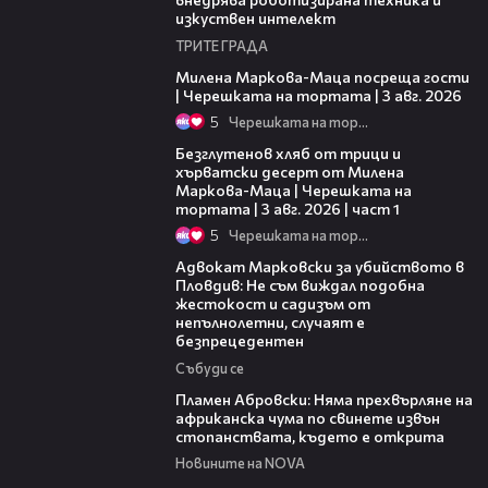
изкуствен интелект
ТРИТЕ ГРАДА
20:17
Милена Маркова-Маца посреща гости
| Черешката на тортата | 3 авг. 2026
5
Черешката на тортата
16:02
Безглутенов хляб от трици и
хърватски десерт от Милена
Маркова-Маца | Черешката на
тортата | 3 авг. 2026 | част 1
5
Черешката на тортата
11:09
Адвокат Марковски за убийството в
Пловдив: Не съм виждал подобна
жестокост и садизъм от
непълнолетни, случаят е
безпрецедентен
Събуди се
13:17
Пламен Абровски: Няма прехвърляне на
африканска чума по свинете извън
стопанствата, където е открита
Новините на NOVA
05:46