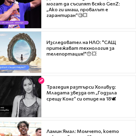
могат да съсипят всяко GenZ:
„Ако ги имаш, провалът е
гарантиран“🧐💥
Изследовател на НЛО: "САЩ
притежават технология за
телепортация!"😯💥
Трагедия разтърси Холивуд:
Младата звезда от „Годзила
срещу Конг“ си отиде на 18🕊️
Ламин Ямал: Момчето, което