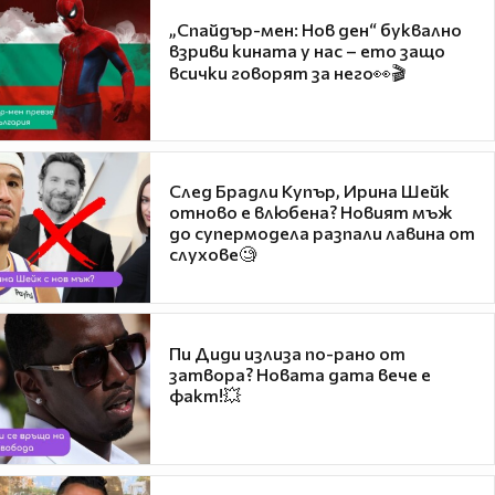
„Спайдър-мен: Нов ден“ буквално
взриви кината у нас – ето защо
всички говорят за него👀🎬
След Брадли Купър, Ирина Шейк
отново е влюбена? Новият мъж
до супермодела разпали лавина от
слухове🧐
Пи Диди излиза по-рано от
затвора? Новата дата вече е
факт!💥