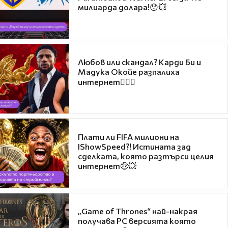
милиарда долара!😯💥
Любов или скандал? Карди Би и
Мадука Окойе разпалиха
интернет❤️‍🔥🔥
Плати ли FIFA милиони на
IShowSpeed?! Истината зад
сделката, която разтърси целия
интернет🤑💥
„Game of Thrones“ най-накрая
получава PC версията която