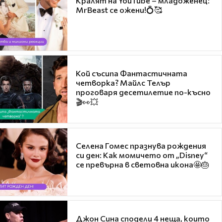
Кралят на YouTube – младоженец:
MrBeast се ожени!💍🥰
Кой съсипа Фантастичната
четворка? Майлс Телър
проговаря десетилетие по-късно
🎬👀💥
Селена Гомес празнува рождения
си ден: Как момичето от „Disney“
се превърна в световна икона🤩🎂
Джон Сина сподели 4 неща, които