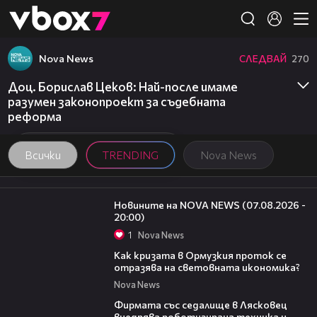
Member of
👾
Nova News
СЛЕДВАЙ
270
Доц. Борислав Цеков: Най-после имаме
разумен законопроект за съдебната
реформа
Всички
TRENDING
Nova News
22:56
Новините на NOVA NEWS (07.08.2026 -
20:00)
1
Nova News
14:07
Как кризата в Ормузкия проток се
отразява на световната икономика?
Nova News
00:06
Фирмата със седалище в Лясковец
внедрява роботизирана техника и