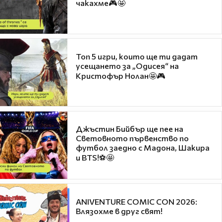
чакахме🎮🤩
Топ 5 игри, които ще ти дадат
усещането за „Одисея“ на
Кристофър Нолан🤩🎮
Джъстин Бийбър ще пее на
Световното първенство по
футбол заедно с Мадона, Шакира
и BTS!⚽🤩
ANIVENTURE COMIC CON 2026:
Влязохме в друг свят!