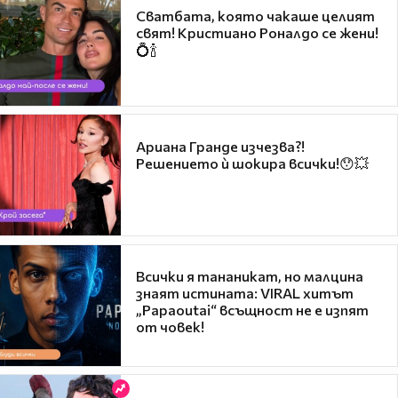
Сватбата, която чакаше целият
свят! Кристиано Роналдо се жени!
💍🍾
Ариана Гранде изчезва?!
Решението ѝ шокира всички!😯💥
Всички я тананикат, но малцина
знаят истината: VIRAL хитът
„Papaoutai“ всъщност не е изпят
от човек!