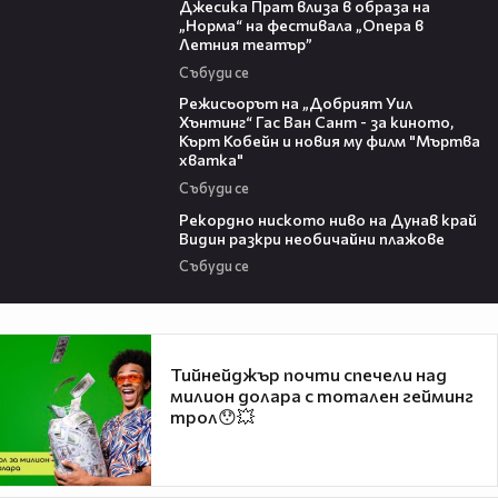
Джесика Прат влиза в образа на
„Норма“ на фестивала „Опера в
Летния театър”
Събуди се
13:42
Режисьорът на „Добрият Уил
Хънтинг“ Гас Ван Сант - за киното,
Кърт Кобейн и новия му филм "Мъртва
хватка"
Събуди се
03:48
Рекордно ниското ниво на Дунав край
Видин разкри необичайни плажове
Събуди се
Тийнейджър почти спечели над
милион долара с тотален гейминг
трол😯💥