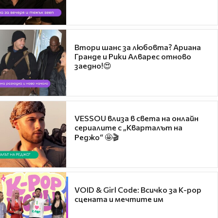
Втори шанс за любовта? Ариана
Гранде и Рики Алварес отново
заедно!😍
VESSOU влиза в света на онлайн
сериалите с „Кварталът на
Реджо“ 🤩🎬
VOID & Girl Code: Всичко за K-pop
сцената и мечтите им