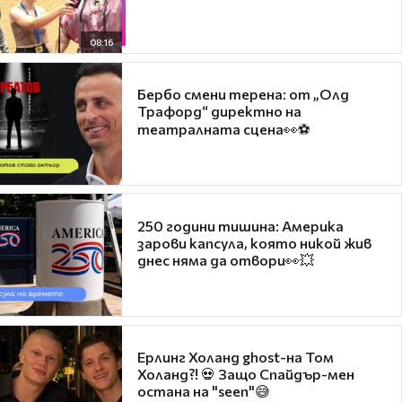
08:16
Бербо смени терена: от „Олд
Трафорд“ директно на
театралната сцена👀⚽
250 години тишина: Америка
зарови капсула, която никой жив
днес няма да отвори👀💥
Ерлинг Холанд ghost-на Том
Холанд?! 💀 Защо Спайдър-мен
остана на "seen"😅