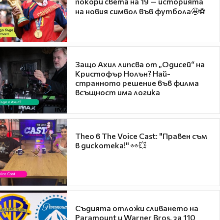
покори света на 19 — историята
на новия символ във футбола🤩⚽
Защо Ахил липсва от „Одисей“ на
Кристофър Нолън? Най-
странното решение във филма
всъщност има логика
Theo в The Voice Cast: "Правен съм
в дискотека!" 👀💥
Съдията отложи сливането на
Paramount и Warner Bros. за 110