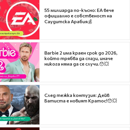
55 милиарда по-късно: EA вече
официално е собственост на
Саудитска Арабия💰
Barbie 2 има краен срок до 2026,
който трябва да спази, иначе
никога няма да се случи.😯💥
След тежка контузия: Дейв
Батиста е новият Кратос!😯💥