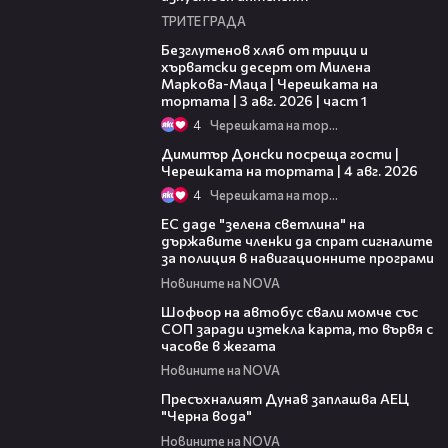
ТРИТЕ ГРАДА
16:02
Безглутенов хляб от трици и
хърватски десерт от Милена
Маркова-Маца | Черешката на
тортата | 3 авг. 2026 | част 1
4
Черешката на тортата
17:43
Димитър Донски посреща гости |
Черешката на тортата | 4 авг. 2026
4
Черешката на тортата
03:04
ЕС даде "зелена светлина" на
държавите членки да спрат сигналите
за полиция в навигационните програми
Новините на NOVA
03:35
Шофьор на автобус свали момче със
СОП заради изтекла карта, то вървя с
часове в жегата
Новините на NOVA
03:51
Пресъхналият Дунав заплашва АЕЦ
"Черна вода"
Новините на NOVA