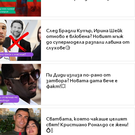
След Брадли Купър, Ирина Шейк
отново е влюбена? Новият мъж
до супермодела разпали лавина от
слухове🧐
Пи Диди излиза по-рано от
затвора? Новата дата вече е
факт!💥
Сватбата, която чакаше целият
свят! Кристиано Роналдо се жени!
💍🍾