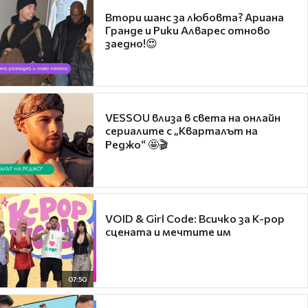
Втори шанс за любовта? Ариана
Гранде и Рики Алварес отново
заедно!😍
VESSOU влиза в света на онлайн
сериалите с „Кварталът на
Реджо“ 🤩🎬
VOID & Girl Code: Всичко за K-pop
сцената и мечтите им
07:50