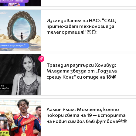
Изследовател на НЛО: "САЩ
притежават технология за
телепортация!"😯💥
Трагедия разтърси Холивуд:
Младата звезда от „Годзила
срещу Конг“ си отиде на 18🕊️
Ламин Ямал: Момчето, което
покори света на 19 — историята
на новия символ във футбола🤩⚽