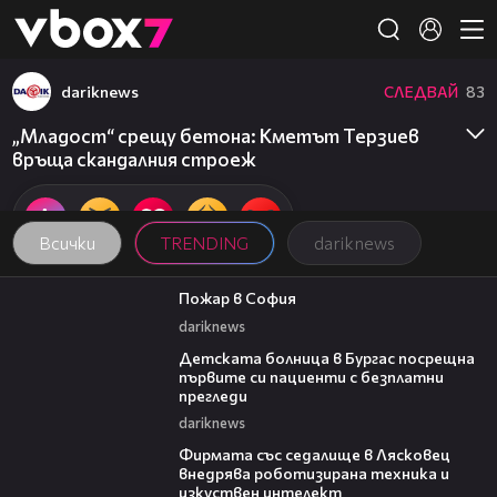
Member of
👾
dariknews
СЛЕДВАЙ
83
„Младост“ срещу бетона: Кметът Терзиев
връща скандалния строеж
Всички
TRENDING
dariknews
00:20
Пожар в София
dariknews
00:27
Детската болница в Бургас посрещна
първите си пациенти с безплатни
прегледи
dariknews
00:06
Фирмата със седалище в Лясковец
внедрява роботизирана техника и
изкуствен интелект