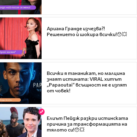
Ариана Гранде изчезва?!
Решението ѝ шокира всички!😯💥
Всички я тананикат, но малцина
знаят истината: VIRAL хитът
„Papaoutai“ всъщност не е изпят
от човек!
Елиът Пейдж разкри истинската
причина за трансформацията на
тялото си!😯💥