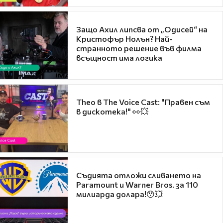
Защо Ахил липсва от „Одисей“ на
Кристофър Нолън? Най-
странното решение във филма
всъщност има логика
Theo в The Voice Cast: "Правен съм
в дискотека!" 👀💥
Съдията отложи сливането на
Paramount и Warner Bros. за 110
милиарда долара!😯💥