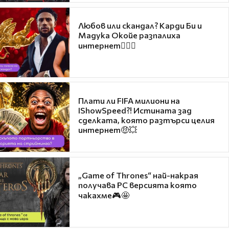
Любов или скандал? Карди Би и
Мадука Окойе разпалиха
интернет❤️‍🔥🔥
Плати ли FIFA милиони на
IShowSpeed?! Истината зад
сделката, която разтърси целия
интернет🤑💥
„Game of Thrones“ най-накрая
получава PC версията която
чакахме🎮🤩