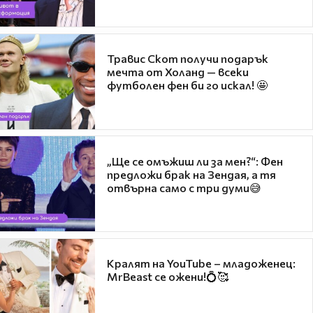
Травис Скот получи подарък
мечта от Холанд — всеки
футболен фен би го искал! 🤩
„Ще се омъжиш ли за мен?“: Фен
предложи брак на Зендая, а тя
отвърна само с три думи😅
Кралят на YouTube – младоженец:
MrBeast се ожени!💍🥰