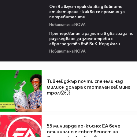
03:32
От 9 август приключва двойното
етикетиране - какво се променя за
потребителите
Новините на NOVA
00:32
Претърсвания и разпити в два града по
разследване за злоупотреби с
евросредства във ВиК-Кърджали
Новините на NOVA
Тийнейджър почти спечели над
милион долара с тотален гейминг
трол😯💥
55 милиарда по-късно: EA вече
официално е собственост на