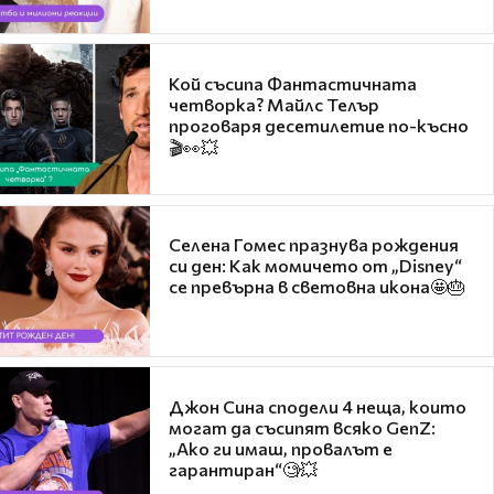
Кой съсипа Фантастичната
четворка? Майлс Телър
проговаря десетилетие по-късно
🎬👀💥
Селена Гомес празнува рождения
си ден: Как момичето от „Disney“
се превърна в световна икона🤩🎂
Джон Сина сподели 4 неща, които
могат да съсипят всяко GenZ:
„Ако ги имаш, провалът е
гарантиран“🧐💥