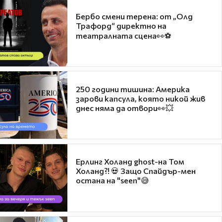
Бербо смени терена: от „Олд
Трафорд“ директно на
театралната сцена👀⚽
250 години тишина: Америка
зарови капсула, която никой жив
днес няма да отвори👀💥
Ерлинг Холанд ghost-на Том
Холанд?! 💀 Защо Спайдър-мен
остана на "seen"😅