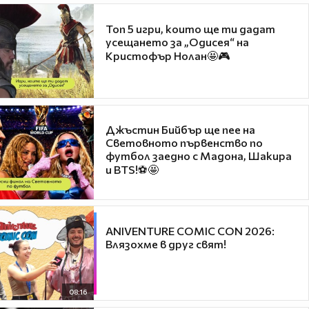
Топ 5 игри, които ще ти дадат
усещането за „Одисея“ на
Кристофър Нолан🤩🎮
Джъстин Бийбър ще пее на
Световното първенство по
футбол заедно с Мадона, Шакира
и BTS!⚽🤩
ANIVENTURE COMIC CON 2026:
Влязохме в друг свят!
08:16