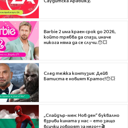
Саудитска Арабия💰
Barbie 2 има краен срок до 2026,
който трябва да спази, иначе
никога няма да се случи.😯💥
След тежка контузия: Дейв
Батиста е новият Кратос!😯💥
„Спайдър-мен: Нов ден“ буквално
взриви кината у нас – ето защо
всички говорят за него👀🎬