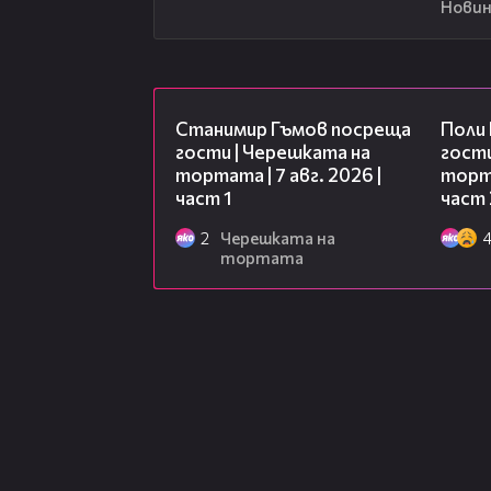
Новин
16:22
Станимир Гъмов посреща
Поли
гости | Черешката на
гости
тортата | 7 авг. 2026 |
торта
част 1
част 
2
Черешката на
тортата