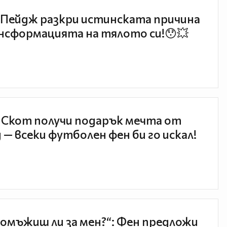
Пейдж разкри истинската причина
нсформацията на тялото си!😯💥
 Скот получи подарък мечта от
 — всеки футболен фен би го искал!
 омъжиш ли за мен?“: Фен предложи