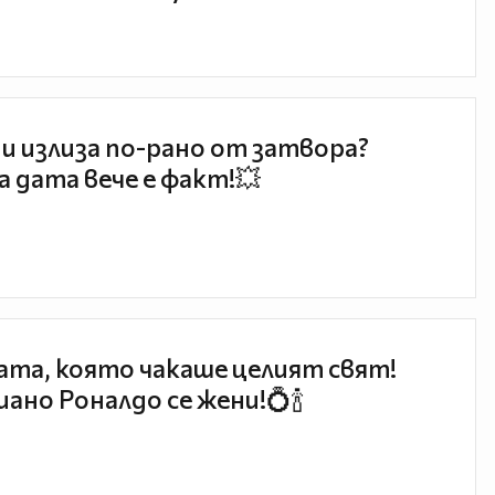
и излиза по-рано от затвора?
 дата вече е факт!💥
та, която чакаше целият свят!
ано Роналдо се жени!💍🍾