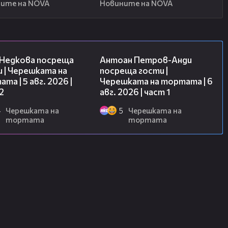
ите на NOVA
Новините на NOVA
13:03
19:09
 Недкова посреща
Антоан Петров-Анди
 | Черешката на
посреща гости |
та | 5 авг. 2026 |
Черешката на тортата | 6
2
авг. 2026 | част 1
4
Черешката на
5
Черешката на
тортата
тортата