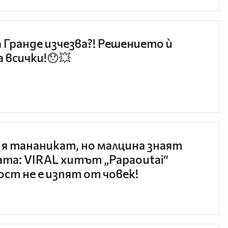
 Гранде изчезва?! Решението ѝ
 всички!😯💥
 я тананикат, но малцина знаят
та: VIRAL хитът „Papaoutai“
ст не е изпят от човек!