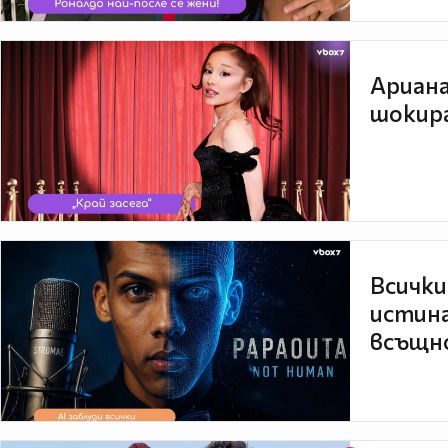
Ариана
шокира
Всички
истина
всъщно