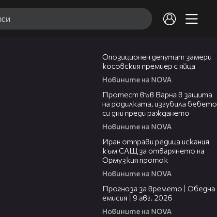
00:48
Опозиционен депутат замери
косовския премиер с яйца
Новините на NOVA
02:57
Протест във Варна в защита
на родилката, изгубила бебето
си дни преди раждането
Новините на NOVA
00:50
Иран отправи редица искания
към САЩ за отварянето на
Ормузкия проток
Новините на NOVA
01:50
Прогноза за времето | Обедна
емисия | 9 авг. 2026
Новините на NOVA
04:25