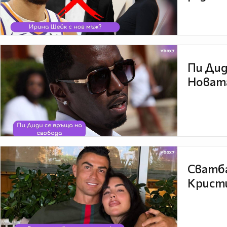
Пи Дид
Новата
Сватба
Кристи