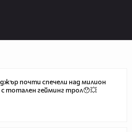
джър почти спечели над милион
 с тотален гейминг трол😯💥