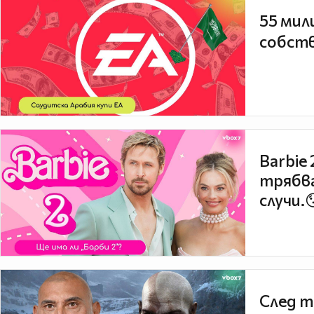
55 мил
собств
Barbie
трябва
случи.
След т