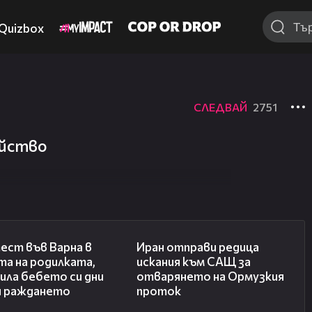
Quizbox
СЛЕДВАЙ
2751
ейство
02:57
00:50
ест във Варна в
Иран отправи редица
та на родилката,
искания към САЩ за
ила бебето си дни
отварянето на Ормузкия
и раждането
проток