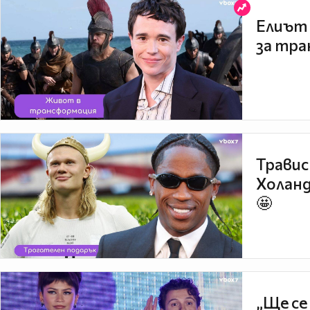
Елиът 
за тра
Травис
Холанд
🤩
„Ще се