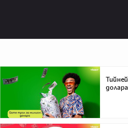
Тийней
долара