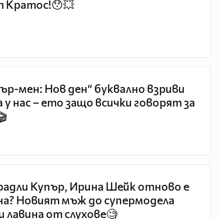
 Кратос!😯💥
ър-мен: Нов ден“ буквално взриви
 у нас – ето защо всички говорят за
🎬
радли Купър, Ирина Шейк отново е
а? Новият мъж до супермодела
и лавина от слухове🧐