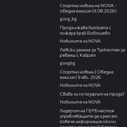
Спортни новини на NOVA -
обедна емисия (9.08.2026)
gong_bg
01:59
Продължава битката с
пожара край Бобошево
Новините на NOVA
00:43
Левски замина за Туркестан за
реванш с Кайрат
gongbg
04:22
Спортни новини | Обедна
емисия | 9 aвг. 2026
Новините на NOVA
01:40
Свива ли се пазарът на труда?
Новините на NOVA
01:10
Лидерът на ГЕРБ настоя
управляващите да изнесат
повече информация около
случая с дрона край Кардам