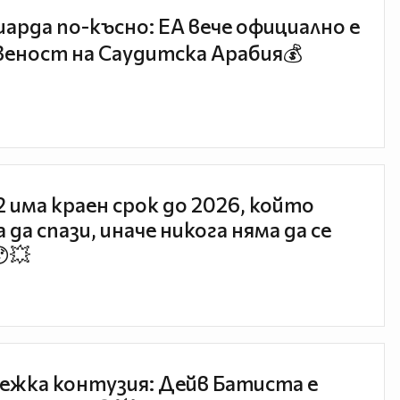
иарда по-късно: EA вече официално е
еност на Саудитска Арабия💰
 2 има краен срок до 2026, който
 да спази, иначе никога няма да се
😯💥
ежка контузия: Дейв Батиста е