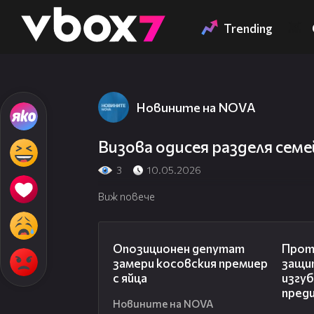
Member of
👾
Trending
Новините на NOVA
Визова одисея разделя сем
3
10.05.2026
Виж повече
00:48
Опозиционен депутат
Прот
замери косовския премиер
защи
с яйца
изгуб
пред
Новините на NOVA