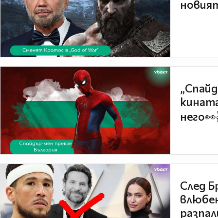
новият
„Спайд
кината
него👀
След Б
влюбен
разпал