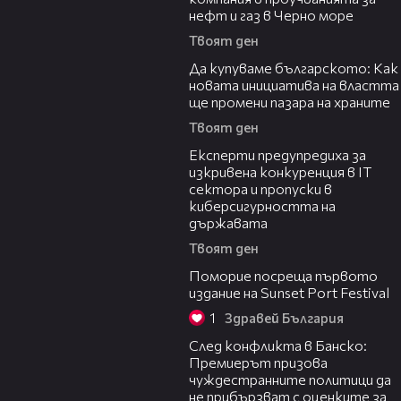
нефт и газ в Черно море
Твоят ден
16:42
Да купуваме българското: Как
новата инициатива на властта
ще промени пазара на храните
Твоят ден
18:30
Експерти предупредиха за
изкривена конкуренция в IT
сектора и пропуски в
киберсигурността на
държавата
Твоят ден
05:54
Поморие посреща първото
издание на Sunset Port Festival
1
Здравей България
08:08
След конфликта в Банско:
Премиерът призова
чуждестранните политици да
не прибързват с оценките за