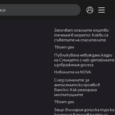
03:59
Започват опасните мъртви
течения в морето: Какви са
съветите на спасителите
Твоят ден
02:10
Публикуваха невиждани кадри
на Слънцето с най-детайлните
изображения досега
Новините на NOVA
28:11
След сигналите за
антисемитски прояви в
Банско: Как реагираха
институциите
Твоят ден
05:32
Защо България допуска турска
компания в проучванията за