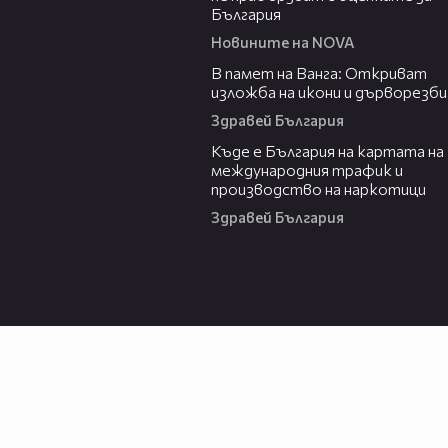
България
Новините на NOVA
07:17
В памет на Ванга: Откриват
изложба на икони и дърворезби
Здравей България
09:25
Къде е България на картата на
международния трафик и
производство на наркотици
Здравей България