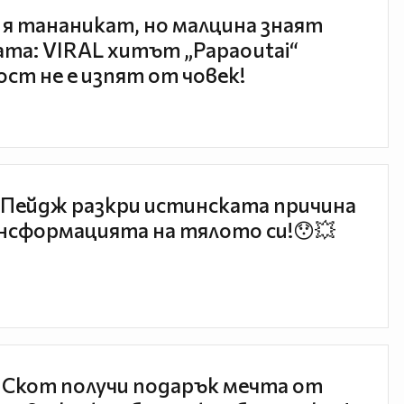
 я тананикат, но малцина знаят
та: VIRAL хитът „Papaoutai“
ст не е изпят от човек!
Пейдж разкри истинската причина
нсформацията на тялото си!😯💥
 Скот получи подарък мечта от