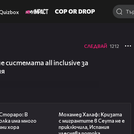
Quizbox
СЛЕДВАЙ
1212
 системата all inclusive за
ия
27:22
13:15
 Стораро: В
Мохамед Халаф: Кризата
олка има много
с мигрантите в Сеута не е
шни хора
приключила, Испания
улеснява потока