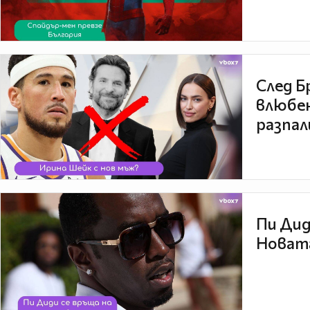
След Б
влюбен
разпал
Пи Дид
Новата