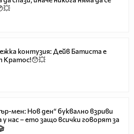
😯💥
ежка контузия: Дейв Батиста е
 Кратос!😯💥
ър-мен: Нов ден“ буквално взриви
 у нас – ето защо всички говорят за
🎬