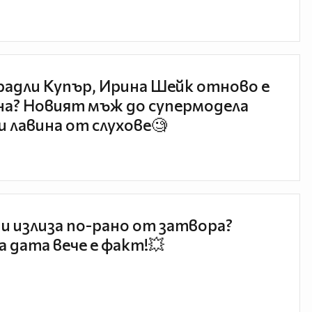
радли Купър, Ирина Шейк отново е
а? Новият мъж до супермодела
и лавина от слухове🧐
и излиза по-рано от затвора?
 дата вече е факт!💥