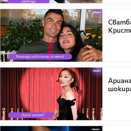
Сватба
Кристи
Ариана
шокира