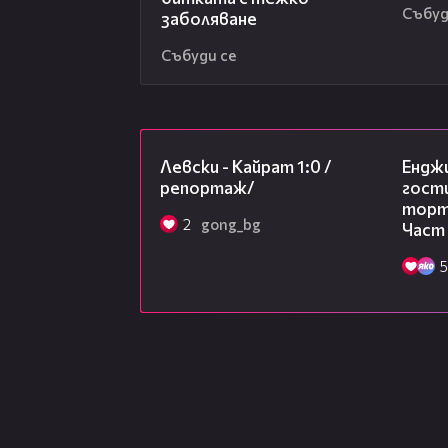
Събуд
заболяване
Събуди се
05:57
Левски - Кайрат 1:0 /
Ендж
репортаж/
гости
торта
2
gong_bg
Част
5