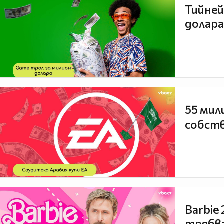
Тийней
долара
55 мил
собств
Barbie
трябва