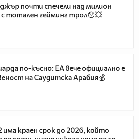
джър почти спечели над милион
 с тотален гейминг трол😯💥
иарда по-късно: EA вече официално е
еност на Саудитска Арабия💰
 2 има краен срок до 2026, който
 да спази, иначе никога няма да се