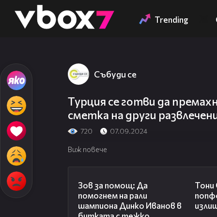
Member of
👾
Trending
Събуди се
Турция се готви да премахне
сметка на други развлечен
720
07.09.2024
Виж повече
03:29
Зов за помощ: Да
Тони
помогнем на рали
попф
шампиона Динко Иванов в
изли
битката с тежко