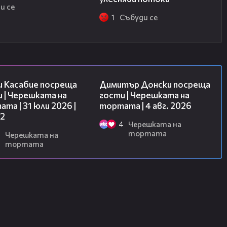
и се
1
Събуди се
16:45
17:43
и Касабие посреща
Димитър Донски посреща
 | Черешката на
гости | Черешката на
та | 31 юли 2026 |
тортата | 4 авг. 2026
 2
4
Черешката на
тортата
Черешката на
тортата