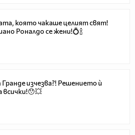
та, която чакаше целият свят!
ано Роналдо се жени!💍🍾
 Гранде изчезва?! Решението ѝ
 всички!😯💥