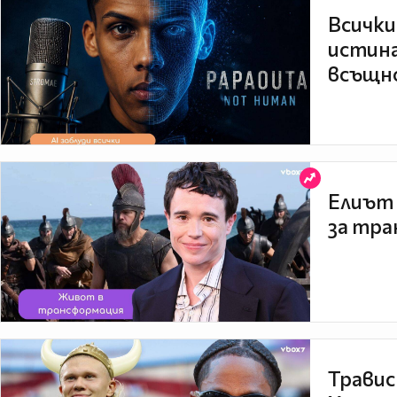
Всички
истина
всъщно
Елиът 
за тра
Травис