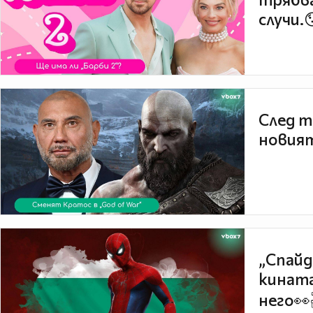
случи.
След т
новият
„Спайд
кината
него👀