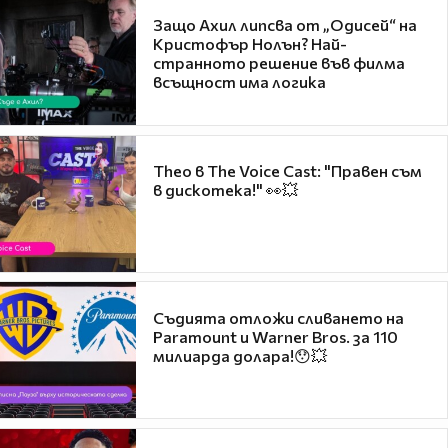
Защо Ахил липсва от „Одисей“ на
Кристофър Нолън? Най-
странното решение във филма
всъщност има логика
Theo в The Voice Cast: "Правен съм
в дискотека!" 👀💥
Съдията отложи сливането на
Paramount и Warner Bros. за 110
милиарда долара!😯💥