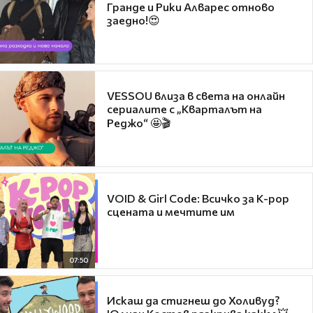
Гранде и Рики Алварес отново
заедно!😍
VESSOU влиза в света на онлайн
сериалите с „Кварталът на
Реджо“ 🤩🎬
VOID & Girl Code: Всичко за K-pop
сцената и мечтите им
07:50
Искаш да стигнеш до Холивуд?