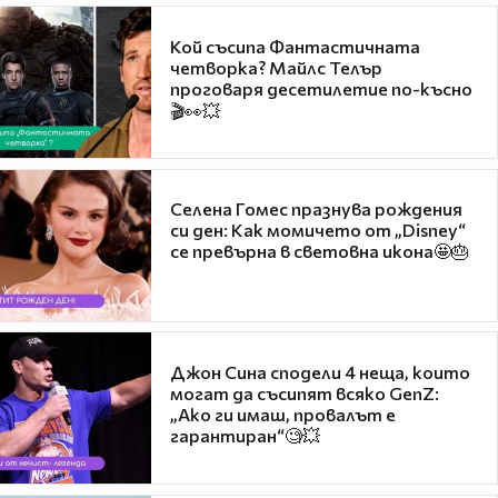
Кой съсипа Фантастичната
четворка? Майлс Телър
проговаря десетилетие по-късно
🎬👀💥
Селена Гомес празнува рождения
си ден: Как момичето от „Disney“
се превърна в световна икона🤩🎂
Джон Сина сподели 4 неща, които
могат да съсипят всяко GenZ:
„Ако ги имаш, провалът е
гарантиран“🧐💥