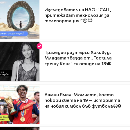
Изследовател на НЛО: "САЩ
притежават технология за
телепортация!"😯💥
Трагедия разтърси Холивуд:
Младата звезда от „Годзила
срещу Конг“ си отиде на 18🕊️
Ламин Ямал: Момчето, което
покори света на 19 — историята
на новия символ във футбола🤩⚽