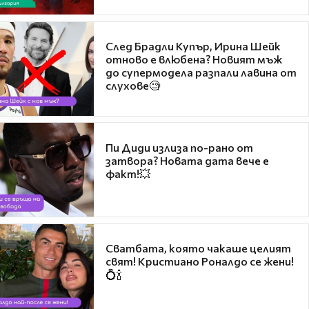
След Брадли Купър, Ирина Шейк
отново е влюбена? Новият мъж
до супермодела разпали лавина от
слухове🧐
Пи Диди излиза по-рано от
затвора? Новата дата вече е
факт!💥
Сватбата, която чакаше целият
свят! Кристиано Роналдо се жени!
💍🍾