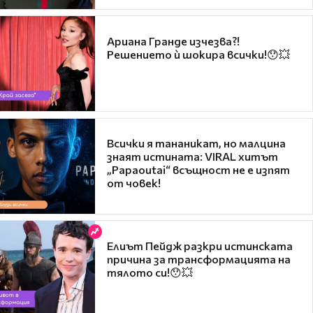
Ариана Гранде изчезва?!
Решението ѝ шокира всички!😯💥
Всички я тананикат, но малцина
знаят истината: VIRAL хитът
„Papaoutai“ всъщност не е изпят
от човек!
Елиът Пейдж разкри истинската
причина за трансформацията на
тялото си!😯💥