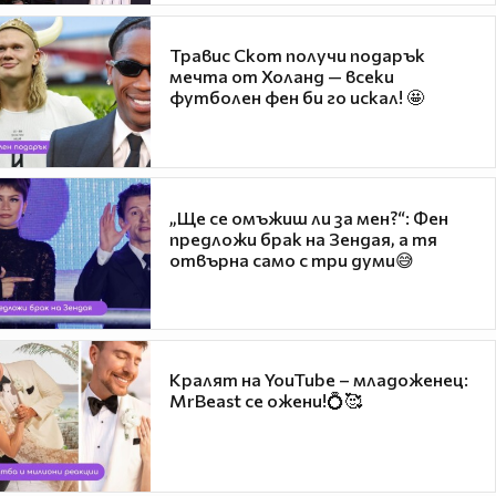
Травис Скот получи подарък
мечта от Холанд — всеки
футболен фен би го искал! 🤩
„Ще се омъжиш ли за мен?“: Фен
предложи брак на Зендая, а тя
отвърна само с три думи😅
Кралят на YouTube – младоженец:
MrBeast се ожени!💍🥰