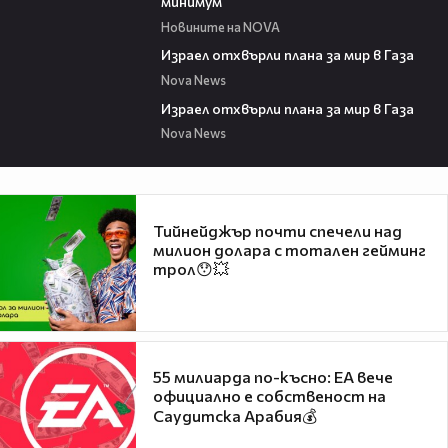
минимум
Новините на NOVA
00:46
Израел отхвърли плана за мир в Газа
Nova News
00:46
Израел отхвърли плана за мир в Газа
Nova News
Тийнейджър почти спечели над
милион долара с тотален гейминг
трол😯💥
55 милиарда по-късно: EA вече
официално е собственост на
Саудитска Арабия💰