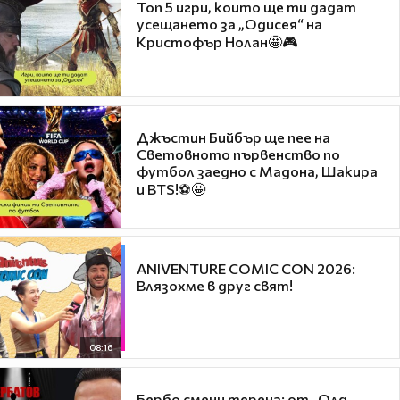
Топ 5 игри, които ще ти дадат
усещането за „Одисея“ на
Кристофър Нолан🤩🎮
Джъстин Бийбър ще пее на
Световното първенство по
футбол заедно с Мадона, Шакира
и BTS!⚽🤩
ANIVENTURE COMIC CON 2026:
Влязохме в друг свят!
08:16
Бербо смени терена: от „Олд