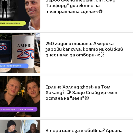
Трафорд“ директно на
театралната сцена👀⚽
250 години тишина: Америка
зарови капсула, която никой жив
днес няма да отвори👀💥
Ерлинг Холанд ghost-на Том
Холанд?! 💀 Защо Спайдър-мен
остана на "seen"😅
Втори шанс за любовта? Ариана