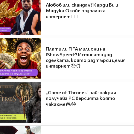
Любов или скандал? Карди Би и
Мадука Окойе разпалиха
интернет❤️‍🔥🔥
Плати ли FIFA милиони на
IShowSpeed?! Истината зад
сделката, която разтърси целия
интернет🤑💥
„Game of Thrones“ най-накрая
получава PC версията която
чакахме🎮🤩