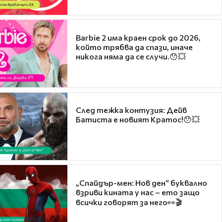
Barbie 2 има краен срок до 2026,
който трябва да спази, иначе
никога няма да се случи.😯💥
След тежка контузия: Дейв
Батиста е новият Кратос!😯💥
„Спайдър-мен: Нов ден“ буквално
взриви кината у нас – ето защо
всички говорят за него👀🎬