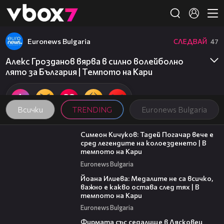
Member of
👾
Euronews Bulgaria
СЛЕДВАЙ
47
Алекс Грозданов вярва в силно волейболно
лято за България | Темпото на Кари
Всички
TRENDING
Euronews Bulgaria
11:23
Симеон Кичуков: Тадей Погачар вече е
сред легендите на колоезденето | В
темпото на Кари
Euronews Bulgaria
14:33
Йоана Илиева: Медалите не са всичко,
важно е какво остава след тях | В
темпото на Кари
Euronews Bulgaria
00:06
Фирмата със седалище в Лясковец