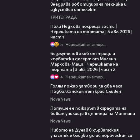
внедрява роботизирана техника и
изкуствен интелект
ТРИТЕ ГРАДА
19:25
Поли Недкова посреща гости |
Черешката на тортата | 5 авг. 2026 |
част 1
5
Черешката на тортата
15:35
Безглутенов хляб от трици и
хърватски десерт от Милена
Маркова-Маца | Черешката на
тортата | 3 авг. 2026 | част 2
4
Черешката на тортата
00:38
Голям пожар затвори за два часа
Подбалканския път край Сливен
Nova News
00:31
Потушен е пожарът в сградата на
бивше училище в центъра на Монтана
Nova News
05:15
Нивото на Дунав в хърватския
участък е близко до историческия си