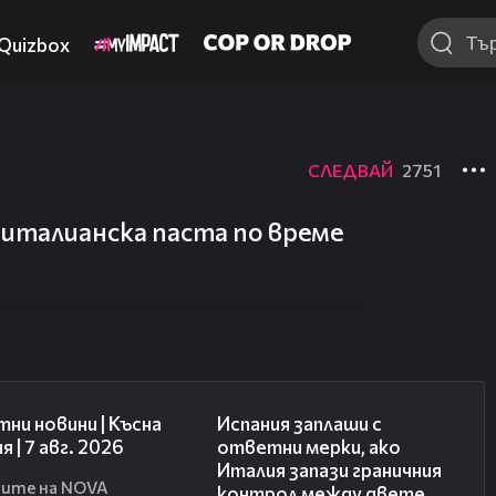
Quizbox
СЛЕДВАЙ
2751
италианска паста по време
03:46
00:51
ни новини | Късна
Испания заплаши с
я | 7 авг. 2026
ответни мерки, ако
Италия запази граничния
ите на NOVA
контрол между двете