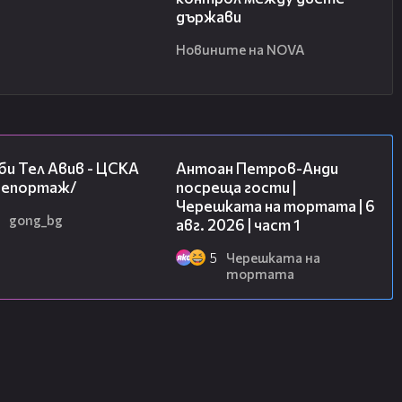
държави
Новините на NOVA
09:11
19:09
и Тел Авив - ЦСКА
Антоан Петров-Анди
/репортаж/
посреща гости |
Черешката на тортата | 6
gong_bg
авг. 2026 | част 1
5
Черешката на
тортата