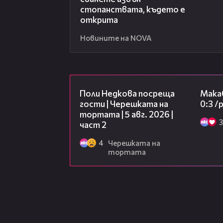
стопанствата, където е
открита
Новините на NOVA
13:03
Поли Недкова посреща
Макаб
гости | Черешката на
0:3 
тортата | 5 авг. 2026 |
3
част 2
4
Черешката на
тортата