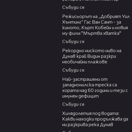
Събуди се
13:42
Режисьорът на „Добрият Уил
Хънтинг“ Гас Ван Сант - за
киното, Кърт Кобейн и новия
му филм "Мъртва хватка"
Събуди се
03:48
Рекордно ниското ниво на
Дунав край Видин разкри
необичайни плажове
Събуди се
13:13
Най-застрашени от
западнонилска треска са
хората над 60 години и тези с
имунен дефицит
Събуди се
03:43
Хилядолетия под водата:
Какви находки продължава да
ни разкрива река Дунав