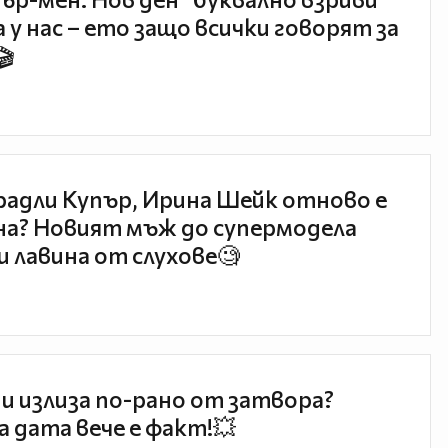
 у нас – ето защо всички говорят за
🎬
радли Купър, Ирина Шейк отново е
а? Новият мъж до супермодела
и лавина от слухове🧐
и излиза по-рано от затвора?
 дата вече е факт!💥