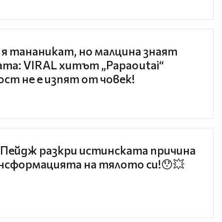
 я тананикат, но малцина знаят
та: VIRAL хитът „Papaoutai“
ст не е изпят от човек!
Пейдж разкри истинската причина
нсформацията на тялото си!😯💥