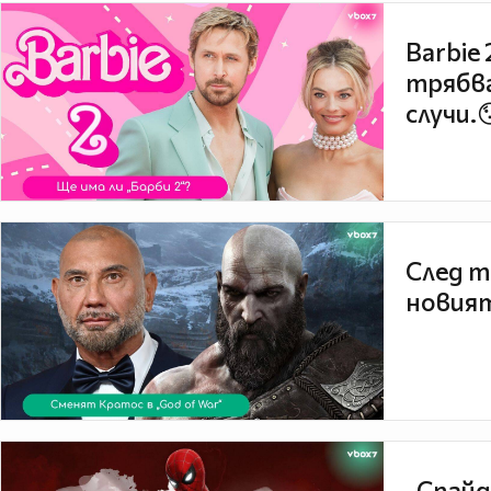
Barbie
трябва
случи.
След т
новият
„Спайд