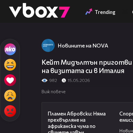
Member of
👾
Trending
Новините на NOVA
Кейт Мидълтън приготви 
на визитата си в Италия
982
15.05.2026
Виж повече
13:17
Пламен Абровски: Няма
Спорт
прехвърляне на
емиси
африканска чума по
Новин
свинете извън