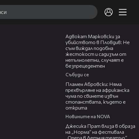
11:09
Адвокат Марковски за
убийството в Пловдив: Не
съм виждал подобна
жестокост и садизъм от
непълнолетни, случаят е
безпрецедентен
Събуди се
13:17
Пламен Абровски: Няма
прехвърляне на африканска
чума по свинете извън
стопанствата, където е
открита
Новините на NOVA
05:46
Джесика Прат влиза в образа
на „Норма“ на фестивала
„Опера в Летния театър”