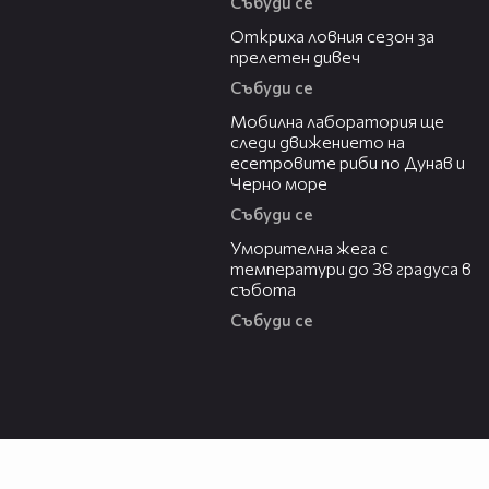
Събуди се
04:48
Откриха ловния сезон за
прелетен дивеч
Събуди се
04:09
Мобилна лаборатория ще
следи движението на
есетровите риби по Дунав и
Черно море
Събуди се
04:15
Уморителна жега с
температури до 38 градуса в
събота
Събуди се