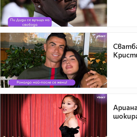
Сватба
Кристи
Ариана
шокира