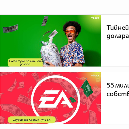
Тийней
долара
55 мил
собств