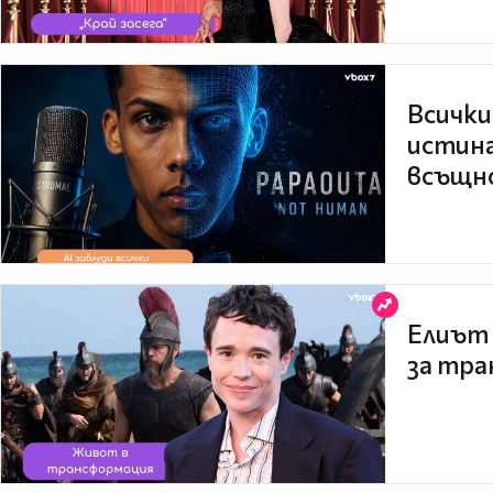
Всички
истина
всъщно
Елиът 
за тра