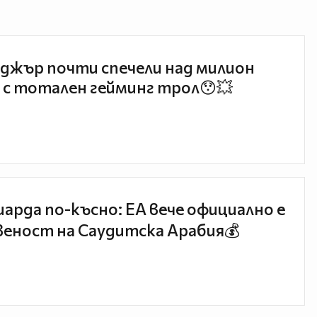
джър почти спечели над милион
 с тотален гейминг трол😯💥
иарда по-късно: EA вече официално е
еност на Саудитска Арабия💰