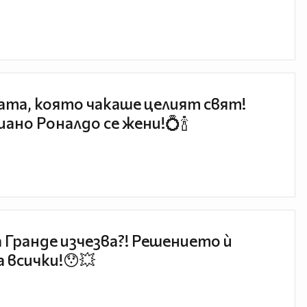
та, която чакаше целият свят!
ано Роналдо се жени!💍🍾
 Гранде изчезва?! Решението ѝ
 всички!😯💥