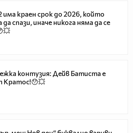
 2 има краен срок до 2026, който
 да спази, иначе никога няма да се
😯💥
ежка контузия: Дейв Батиста е
 Кратос!😯💥
ър-мен: Нов ден“ буквално взриви