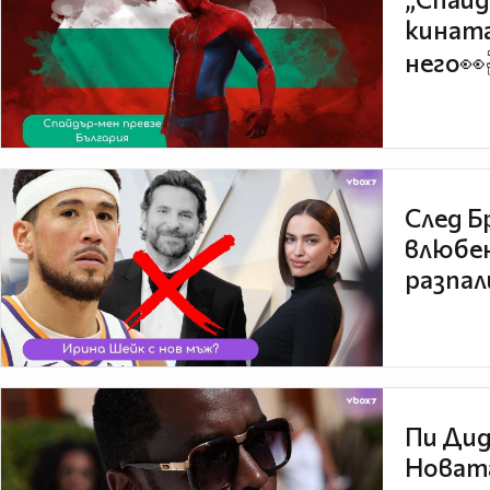
кината
него👀
След Б
влюбен
разпал
Пи Дид
Новата