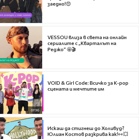
заедно!😍
VESSOU влиза в света на онлайн
сериалите с „Кварталът на
Реджо“ 🤩🎬
VOID & Girl Code: Всичко за K-pop
сцената и мечтите им
07:50
Искаш да стигнеш до Холивуд?
Юлиан Костов разкрива как!👀💥