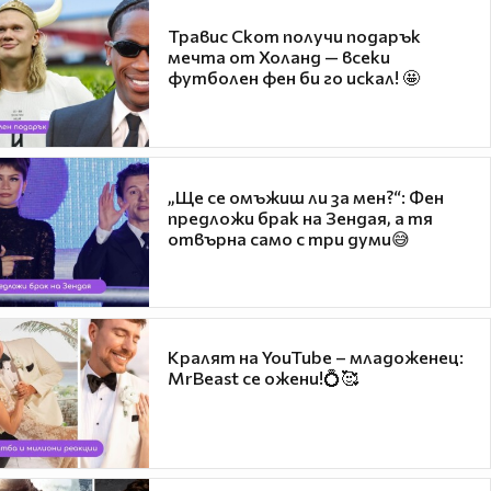
Травис Скот получи подарък
мечта от Холанд — всеки
футболен фен би го искал! 🤩
„Ще се омъжиш ли за мен?“: Фен
предложи брак на Зендая, а тя
отвърна само с три думи😅
Кралят на YouTube – младоженец:
MrBeast се ожени!💍🥰