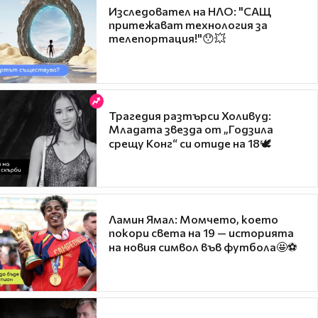
Изследовател на НЛО: "САЩ
притежават технология за
телепортация!"😯💥
Трагедия разтърси Холивуд:
Младата звезда от „Годзила
срещу Конг“ си отиде на 18🕊️
Ламин Ямал: Момчето, което
покори света на 19 — историята
на новия символ във футбола🤩⚽