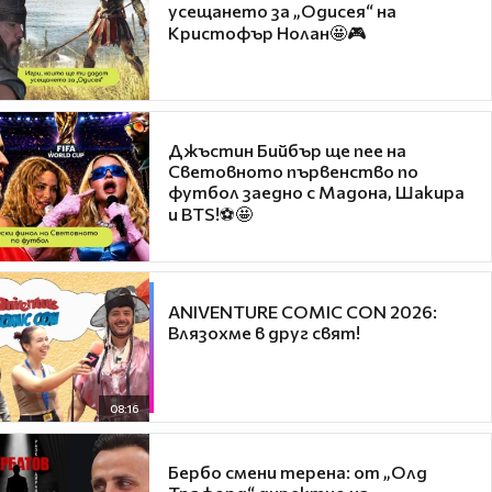
усещането за „Одисея“ на
Кристофър Нолан🤩🎮
Джъстин Бийбър ще пее на
Световното първенство по
футбол заедно с Мадона, Шакира
и BTS!⚽🤩
ANIVENTURE COMIC CON 2026:
Влязохме в друг свят!
08:16
Бербо смени терена: от „Олд