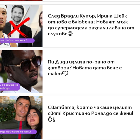
След Брадли Купър, Ирина Шейк
отново е влюбена? Новият мъж
до супермодела разпали лавина от
слухове🧐
Пи Диди излиза по-рано от
затвора? Новата дата вече е
факт!💥
Сватбата, която чакаше целият
свят! Кристиано Роналдо се жени!
💍🍾