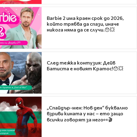
Barbie 2 има краен срок до 2026,
който трябва да спази, иначе
никога няма да се случи.😯💥
След тежка контузия: Дейв
Батиста е новият Кратос!😯💥
„Спайдър-мен: Нов ден“ буквално
взриви кината у нас – ето защо
всички говорят за него👀🎬