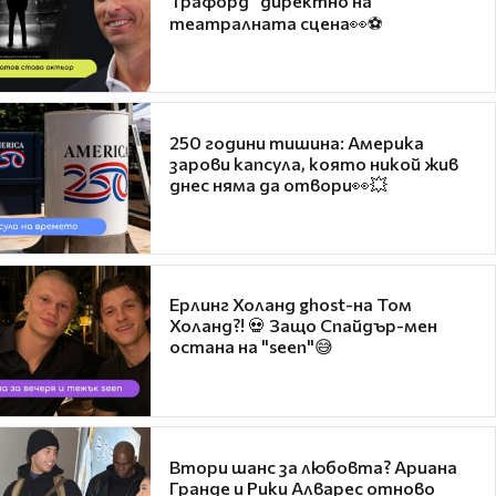
Трафорд“ директно на
театралната сцена👀⚽
250 години тишина: Америка
зарови капсула, която никой жив
днес няма да отвори👀💥
Ерлинг Холанд ghost-на Том
Холанд?! 💀 Защо Спайдър-мен
остана на "seen"😅
Втори шанс за любовта? Ариана
Гранде и Рики Алварес отново