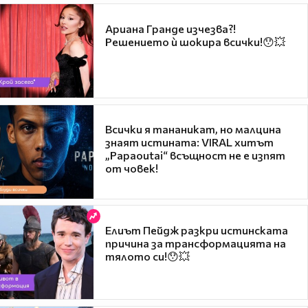
Ариана Гранде изчезва?!
Решението ѝ шокира всички!😯💥
Всички я тананикат, но малцина
знаят истината: VIRAL хитът
„Papaoutai“ всъщност не е изпят
от човек!
Елиът Пейдж разкри истинската
причина за трансформацията на
тялото си!😯💥