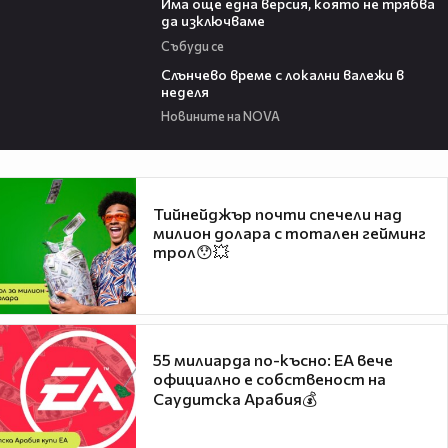
Има още една версия, която не трябва
да изключваме
Събуди се
00:56
Слънчево време с локални валежи в
неделя
Новините на NOVA
Тийнейджър почти спечели над
милион долара с тотален гейминг
трол😯💥
55 милиарда по-късно: EA вече
официално е собственост на
Саудитска Арабия💰