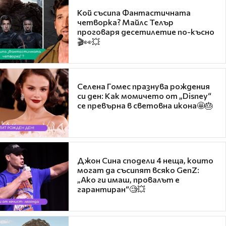
Кой съсипа Фантастичната
четворка? Майлс Телър
проговаря десетилетие по-късно
🎬👀💥
Селена Гомес празнува рождения
си ден: Как момичето от „Disney“
се превърна в световна икона🤩🎂
Джон Сина сподели 4 неща, които
могат да съсипят всяко GenZ:
„Ако ги имаш, провалът е
гарантиран“🧐💥