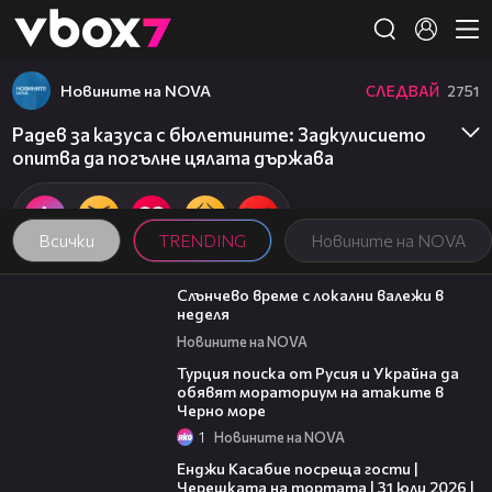
Member of
👾
Новините на NOVA
СЛЕДВАЙ
2751
Радев за казуса с бюлетините: Задкулисието
опитва да погълне цялата държава
Всички
TRENDING
Новините на NOVA
00:56
Слънчево време с локални валежи в
неделя
Новините на NOVA
03:02
Турция поиска от Русия и Украйна да
обявят мораториум на атаките в
Черно море
1
Новините на NOVA
16:45
Енджи Касабие посреща гости |
Черешката на тортата | 31 юли 2026 |