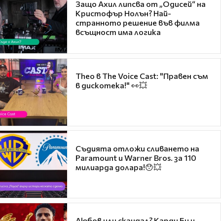
Защо Ахил липсва от „Одисей“ на
Кристофър Нолън? Най-
странното решение във филма
всъщност има логика
Theo в The Voice Cast: "Правен съм
в дискотека!" 👀💥
Съдията отложи сливането на
Paramount и Warner Bros. за 110
милиарда долара!😯💥
Любов или скандал? Карди Би и