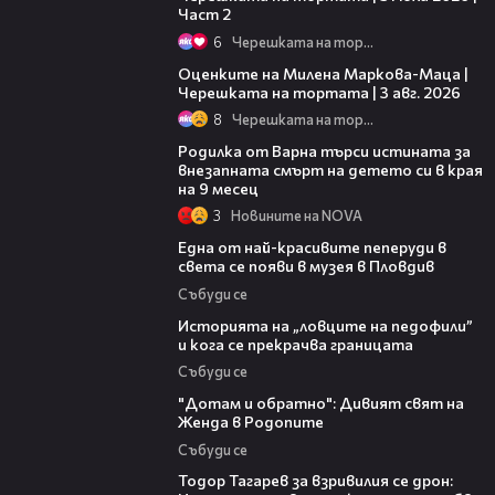
Част 2
6
Черешката на тортата
14:06
Оценките на Милена Маркова-Маца |
Черешката на тортата | 3 авг. 2026
8
Черешката на тортата
03:09
Родилка от Варна търси истината за
внезапната смърт на детето си в края
на 9 месец
3
Новините на NOVA
02:48
Една от най-красивите пеперуди в
света се появи в музея в Пловдив
Събуди се
06:36
Историята на „ловците на педофили”
и кога се прекрачва границата
Събуди се
06:40
"Дотам и обратно": Дивият свят на
Женда в Родопите
Събуди се
15:02
Тодор Тагарев за взривилия се дрон: