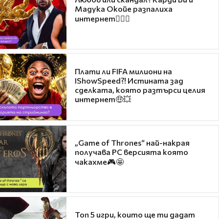
Мадука Окойе разпалиха
интернет❤️‍🔥🔥
Плати ли FIFA милиони на
IShowSpeed?! Истината зад
сделката, която разтърси целия
интернет🤑💥
„Game of Thrones“ най-накрая
получава PC версията която
чакахме🎮🤩
Топ 5 игри, които ще ти дадат