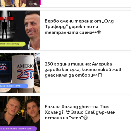
08:16
Бербо смени терена: от „Олд
Трафорд“ директно на
театралната сцена👀⚽
250 години тишина: Америка
зарови капсула, която никой жив
днес няма да отвори👀💥
Ерлинг Холанд ghost-на Том
Холанд?! 💀 Защо Спайдър-мен
остана на "seen"😅