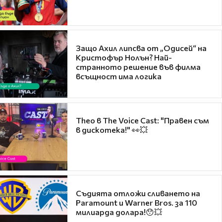
Защо Ахил липсва от „Одисей“ на
Кристофър Нолън? Най-
странното решение във филма
всъщност има логика
Theo в The Voice Cast: "Правен съм
в дискотека!" 👀💥
Съдията отложи сливането на
Paramount и Warner Bros. за 110
милиарда долара!😯💥