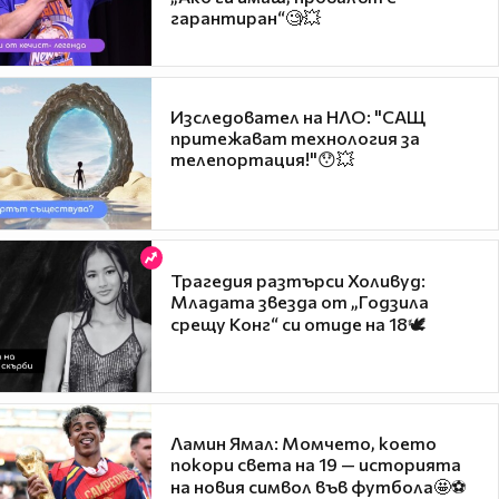
гарантиран“🧐💥
Изследовател на НЛО: "САЩ
притежават технология за
телепортация!"😯💥
Трагедия разтърси Холивуд:
Младата звезда от „Годзила
срещу Конг“ си отиде на 18🕊️
Ламин Ямал: Момчето, което
покори света на 19 — историята
на новия символ във футбола🤩⚽