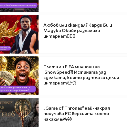
Любов или скандал? Карди Би и
Мадука Окойе разпалиха
интернет❤️‍🔥🔥
Плати ли FIFA милиони на
IShowSpeed?! Истината зад
сделката, която разтърси целия
интернет🤑💥
„Game of Thrones“ най-накрая
получава PC версията която
чакахме🎮🤩