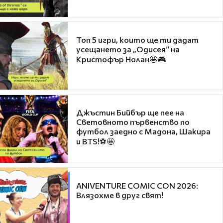
Топ 5 игри, които ще ти дадат
усещането за „Одисея“ на
Кристофър Нолан🤩🎮
Джъстин Бийбър ще пее на
Световното първенство по
футбол заедно с Мадона, Шакира
и BTS!⚽🤩
ANIVENTURE COMIC CON 2026:
Влязохме в друг свят!