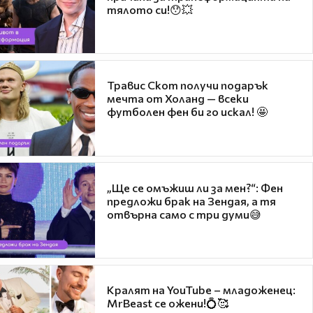
тялото си!😯💥
Травис Скот получи подарък
мечта от Холанд — всеки
футболен фен би го искал! 🤩
„Ще се омъжиш ли за мен?“: Фен
предложи брак на Зендая, а тя
отвърна само с три думи😅
Кралят на YouTube – младоженец:
MrBeast се ожени!💍🥰