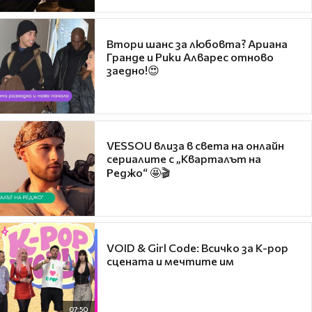
Втори шанс за любовта? Ариана
Гранде и Рики Алварес отново
заедно!😍
VESSOU влиза в света на онлайн
сериалите с „Кварталът на
Реджо“ 🤩🎬
VOID & Girl Code: Всичко за K-pop
сцената и мечтите им
07:50