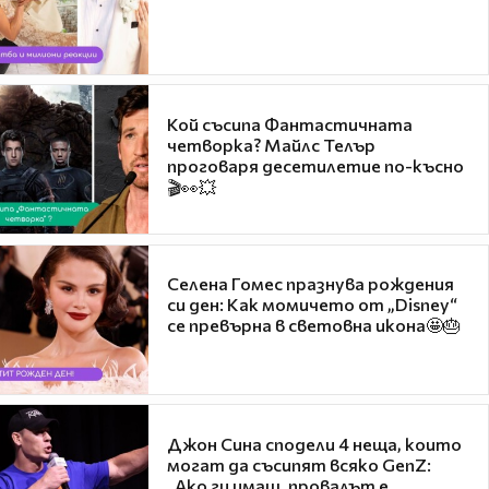
Кой съсипа Фантастичната
четворка? Майлс Телър
проговаря десетилетие по-късно
🎬👀💥
Селена Гомес празнува рождения
си ден: Как момичето от „Disney“
се превърна в световна икона🤩🎂
Джон Сина сподели 4 неща, които
могат да съсипят всяко GenZ:
„Ако ги имаш, провалът е