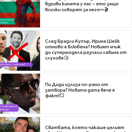
взриви кината у нас – ето защо
всички говорят за него👀🎬
След Брадли Купър, Ирина Шейк
отново е влюбена? Новият мъж
до супермодела разпали лавина от
слухове🧐
Пи Диди излиза по-рано от
затвора? Новата дата вече е
факт!💥
Сватбата, която чакаше целият