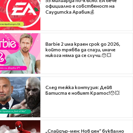
55 милиарда по-късно: EA вече
официално е собственост на
Саудитска Арабия💰
Barbie 2 има краен срок до 2026,
който трябва да спази, иначе
никога няма да се случи.😯💥
След тежка контузия: Дейв
Батиста е новият Кратос!😯💥
„Спайдър-мен: Нов ден“ буквално