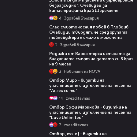
безразсъдно“: Очевидец за
катастрофата край Шереметя
4
Здравей България
09:32
След смъртоносния побой в Пловдив:
Очевидци твърдят, че сред групата
тийнейджъри е имало и момичета
2
Здравей България
03:09
Родилка от Варна търси истината за
внезапната смърт на детето си в края
на 9 месец
3
Новините на NOVA
12:22
Отбор Миро - визитки на
участниците и изпълнение на песента
"Ангел си ти"
14
zvezditevnas
12:16
Отбор Софи Маринова - визитки на
участниците и изпълнение на песента
"Love Unlimited"
2
zvezditevnas
13:57
Отбор Jessie J - визитки на