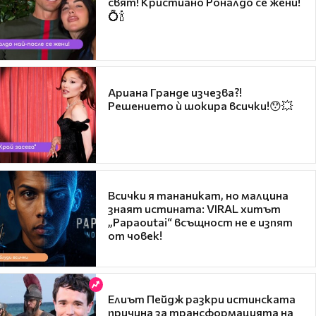
свят! Кристиано Роналдо се жени!
💍🍾
Ариана Гранде изчезва?!
Решението ѝ шокира всички!😯💥
Всички я тананикат, но малцина
знаят истината: VIRAL хитът
„Papaoutai“ всъщност не е изпят
от човек!
Елиът Пейдж разкри истинската
причина за трансформацията на