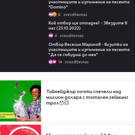
участниците и изпълнение на песента
"Domino"
6
zvezditevnas
11:10
Кой отбор ще отпадне? - Звездите в
нас (23.10.2022)
4
zvezditevnas
11:54
Отбор Веселин Маринов - визитки на
участниците и изпълнение на песента
"Да се събудиш до мен"
14
zvezditevnas
Тийнейджър почти спечели над
милион долара с тотален гейминг
трол😯💥