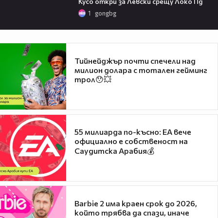
Кусо откри за Левски срещу Локо Пд
1
gongbg
Тийнейджър почти спечели над
милион долара с тотален гейминг
трол😯💥
55 милиарда по-късно: EA вече
официално е собственост на
Саудитска Арабия💰
Barbie 2 има краен срок до 2026,
който трябва да спази, иначе