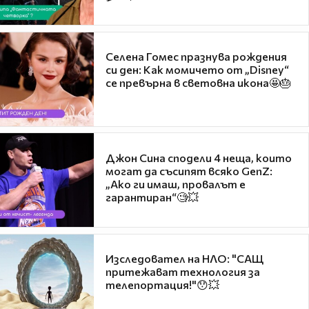
Селена Гомес празнува рождения
си ден: Как момичето от „Disney“
се превърна в световна икона🤩🎂
Джон Сина сподели 4 неща, които
могат да съсипят всяко GenZ:
„Ако ги имаш, провалът е
гарантиран“🧐💥
Изследовател на НЛО: "САЩ
притежават технология за
телепортация!"😯💥