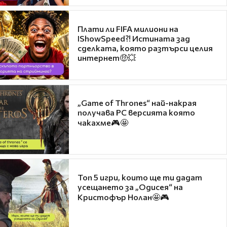
Плати ли FIFA милиони на
IShowSpeed?! Истината зад
сделката, която разтърси целия
интернет🤑💥
„Game of Thrones“ най-накрая
получава PC версията която
чакахме🎮🤩
Топ 5 игри, които ще ти дадат
усещането за „Одисея“ на
Кристофър Нолан🤩🎮