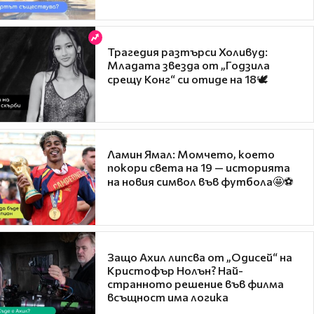
Трагедия разтърси Холивуд:
Младата звезда от „Годзила
срещу Конг“ си отиде на 18🕊️
Ламин Ямал: Момчето, което
покори света на 19 — историята
на новия символ във футбола🤩⚽
Защо Ахил липсва от „Одисей“ на
Кристофър Нолън? Най-
странното решение във филма
всъщност има логика