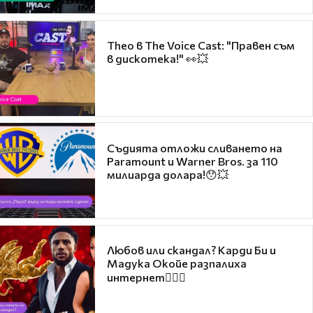
Theo в The Voice Cast: "Правен съм
в дискотека!" 👀💥
Съдията отложи сливането на
Paramount и Warner Bros. за 110
милиарда долара!😯💥
Любов или скандал? Карди Би и
Мадука Окойе разпалиха
интернет❤️‍🔥🔥