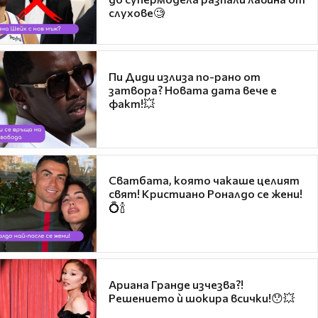
слухове🧐
Пи Диди излиза по-рано от
затвора? Новата дата вече е
факт!💥
Сватбата, която чакаше целият
свят! Кристиано Роналдо се жени!
💍🍾
Ариана Гранде изчезва?!
Решението ѝ шокира всички!😯💥