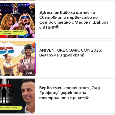
Джъстин Бийбър ще пее на
Световното първенство по
футбол заедно с Мадона, Шакира
и BTS!⚽🤩
ANIVENTURE COMIC CON 2026:
Влязохме в друг свят!
08:16
Бербо смени терена: от „Олд
Трафорд“ директно на
театралната сцена👀⚽