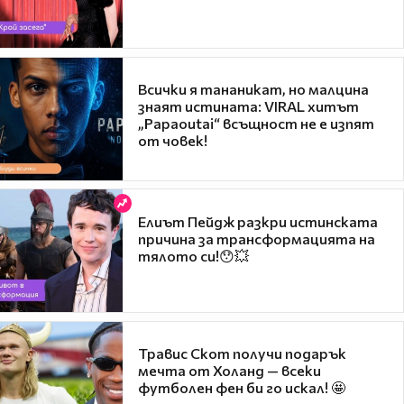
Всички я тананикат, но малцина
знаят истината: VIRAL хитът
„Papaoutai“ всъщност не е изпят
от човек!
Елиът Пейдж разкри истинската
причина за трансформацията на
тялото си!😯💥
Травис Скот получи подарък
мечта от Холанд — всеки
футболен фен би го искал! 🤩