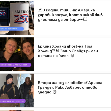
250 години тишина: Америка
зарови капсула, която никой жив
днес няма да отвори👀💥
Ерлинг Холанд ghost-на Том
Холанд?! 💀 Защо Спайдър-мен
остана на "seen"😅
Втори шанс за любовта? Ариана
Гранде и Рики Алварес отново
заедно!😍