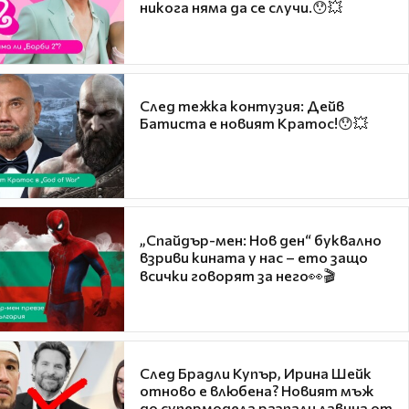
никога няма да се случи.😯💥
След тежка контузия: Дейв
Батиста е новият Кратос!😯💥
„Спайдър-мен: Нов ден“ буквално
взриви кината у нас – ето защо
всички говорят за него👀🎬
След Брадли Купър, Ирина Шейк
отново е влюбена? Новият мъж
до супермодела разпали лавина от