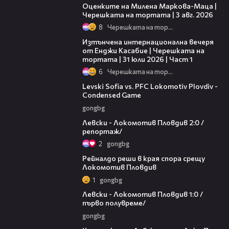
Оценките на Милена Маркова-Маца |
Черешката на тортата | 3 авг. 2026
8
Черешката на тортата
18:07
Изтънчена интернационална вечеря
от Енджи Касабие | Черешката на
тортата | 31 юли 2026 | Част 1
6
Черешката на тортата
20:09
Levski Sofia vs. PFC Lokomotiv Plovdiv -
Condensed Game
gongbg
06:10
Левски - Локомотив Пловдив 2:0 /
репортаж/
2
gongbg
01:14
Рейналдо реши в края спора срещу
Локомотив Пловдив
1
gongbg
02:57
Левски - Локомотив Пловдив 1:0 /
първо полувреме/
gongbg
01:07