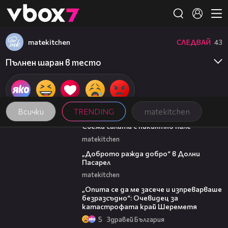
Member of
👾
matekitchen
СЛЕДВАЙ
43
Пълнен шаран в тесто
Всички
TRENDING
matekitchen
01:35
Свежа салата с пикантно пиле
matekitchen
02:35
„Доброто ражда добро“ в Долни
Пасарел
matekitchen
06:38
„Опита се да ме засече и изпреварваше
безразсъдно“: Очевидец за
катастрофата край Шереметя
5
Здравей България
14:06