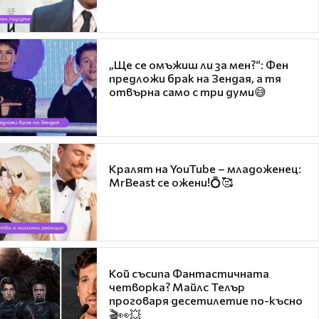
„Ще се омъжиш ли за мен?“: Фен
предложи брак на Зендая, а тя
отвърна само с три думи😅
Кралят на YouTube – младоженец:
MrBeast се ожени!💍🥰
Кой съсипа Фантастичната
четворка? Майлс Телър
проговаря десетилетие по-късно
🎬👀💥