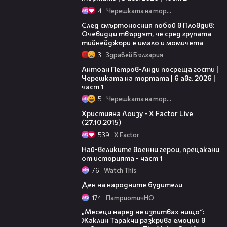
4
Черешката на тортата
09:32
След смъртоносния побой в Пловдив:
Очевидци твърдят, че сред групата
тийнейджъри е имало и момичета
3
Здравей България
19:09
Антоан Петров-Анди посреща гости |
Черешката на тортата | 6 авг. 2026 |
част 1
5
Черешката на тортата
05:07
Християна Лоизу - X Factor Live
(27.10.2015)
539
X Factor
02:00
Най-великите военни герои, прецакани
от историята - част 1
76
Watch This
02:46
Ден на народните будители
174
ПатриотичНО
01:13:23
„Месеци наред не изпитвах нищо“:
Жаклин Таракчи разкрива емоции в