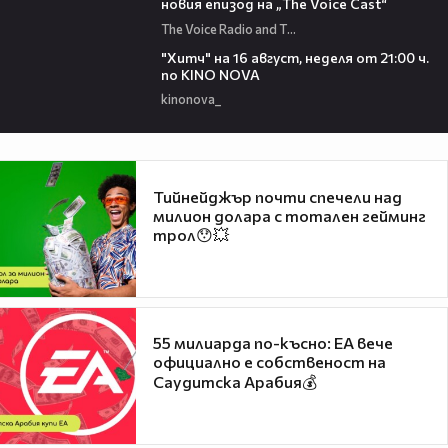
новия епизод на „The Voice Cast“
The Voice Radio and TV Bulgaria
00:30
"Хитч" на 16 август, неделя от 21:00 ч.
по KINO NOVA
kinonova_
Тийнейджър почти спечели над
милион долара с тотален гейминг
трол😯💥
55 милиарда по-късно: EA вече
официално е собственост на
Саудитска Арабия💰