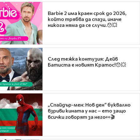
Barbie 2 има краен срок до 2026,
който трябва да спази, иначе
никога няма да се случи.😯💥
След тежка контузия: Дейв
Батиста е новият Кратос!😯💥
„Спайдър-мен: Нов ден“ буквално
взриви кината у нас – ето защо
всички говорят за него👀🎬