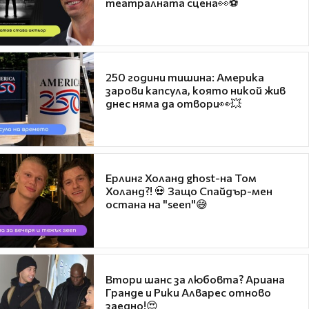
театралната сцена👀⚽
250 години тишина: Америка
зарови капсула, която никой жив
днес няма да отвори👀💥
Ерлинг Холанд ghost-на Том
Холанд?! 💀 Защо Спайдър-мен
остана на "seen"😅
Втори шанс за любовта? Ариана
Гранде и Рики Алварес отново
заедно!😍