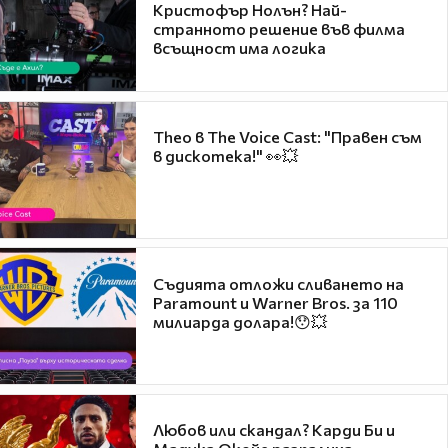
Кристофър Нолън? Най-
странното решение във филма
всъщност има логика
Theo в The Voice Cast: "Правен съм
в дискотека!" 👀💥
Съдията отложи сливането на
Paramount и Warner Bros. за 110
милиарда долара!😯💥
Любов или скандал? Карди Би и