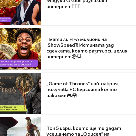
Мадука Окойе разпалиха
интернет❤️‍🔥🔥
Плати ли FIFA милиони на
IShowSpeed?! Истината зад
сделката, която разтърси целия
интернет🤑💥
„Game of Thrones“ най-накрая
получава PC версията която
чакахме🎮🤩
Топ 5 игри, които ще ти дадат
усещането за „Одисея“ на