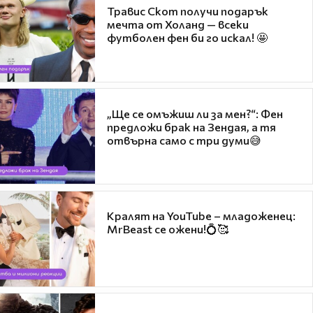
Травис Скот получи подарък
мечта от Холанд — всеки
футболен фен би го искал! 🤩
„Ще се омъжиш ли за мен?“: Фен
предложи брак на Зендая, а тя
отвърна само с три думи😅
Кралят на YouTube – младоженец:
MrBeast се ожени!💍🥰