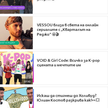
VESSOU влиза в света на онлайн
сериалите с „Кварталът на
Реджо“ 🤩🎬
VOID & Girl Code: Всичко за K-pop
сцената и мечтите им
07:50
Искаш да стигнеш до Холивуд?
Юлиан Костов разкрива как!👀💥