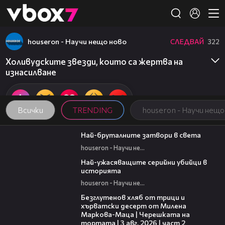
Member of
👾
houseron - Научи нещо ново
СЛЕДВАЙ
322
Холивудските звезди, които са жертва на
изнасилване
Всички
TRENDING
houseron - Научи нещо
07:37
Най-бруталните затвори в света
houseron - Научи нещо ново
06:45
Най-ужасяващите серийни убийци в
историята
houseron - Научи нещо ново
15:35
Безглутенов хляб от трици и
хърватски десерт от Милена
Маркова-Маца | Черешката на
тортата | 3 авг. 2026 | част 2