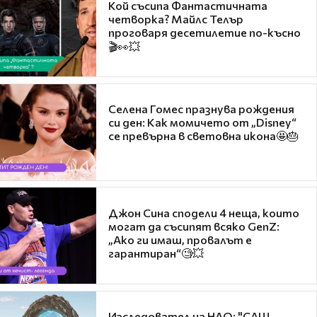
Кой съсипа Фантастичната
четворка? Майлс Телър
проговаря десетилетие по-късно
🎬👀💥
Селена Гомес празнува рождения
си ден: Как момичето от „Disney“
се превърна в световна икона🤩🎂
Джон Сина сподели 4 неща, които
могат да съсипят всяко GenZ:
„Ако ги имаш, провалът е
гарантиран“🧐💥
Изследовател на НЛО: "САЩ