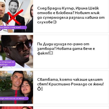
След Брадли Купър, Ирина Шейк
отново е влюбена? Новият мъж
до супермодела разпали лавина от
слухове🧐
Пи Диди излиза по-рано от
затвора? Новата дата вече е
факт!💥
Сватбата, която чакаше целият
свят! Кристиано Роналдо се жени!
💍🍾