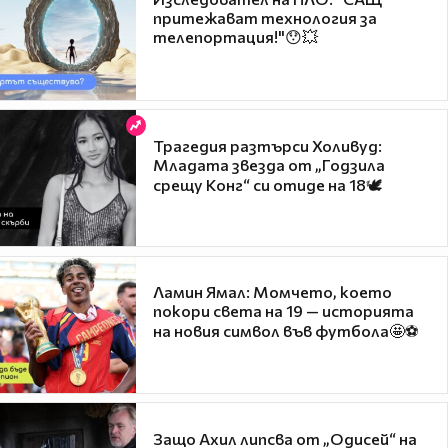
притежават технология за
телепортация!"😯💥
Трагедия разтърси Холивуд:
Младата звезда от „Годзила
срещу Конг“ си отиде на 18🕊️
Ламин Ямал: Момчето, което
покори света на 19 — историята
на новия символ във футбола🤩⚽
Защо Ахил липсва от „Одисей“ на