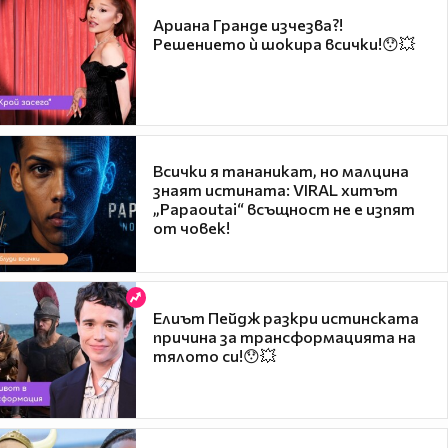
Ариана Гранде изчезва?!
Решението ѝ шокира всички!😯💥
Всички я тананикат, но малцина
знаят истината: VIRAL хитът
„Papaoutai“ всъщност не е изпят
от човек!
Елиът Пейдж разкри истинската
причина за трансформацията на
тялото си!😯💥