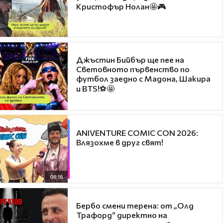
Кристофър Нолан🤩🎮
Джъстин Бийбър ще пее на
Световното първенство по
футбол заедно с Мадона, Шакира
и BTS!⚽🤩
ANIVENTURE COMIC CON 2026:
Влязохме в друг свят!
08:16
Бербо смени терена: от „Олд
Трафорд“ директно на