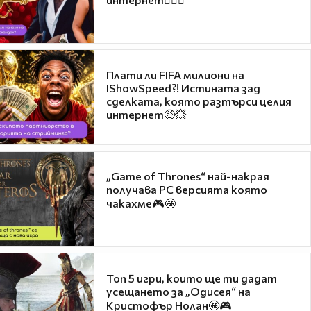
Плати ли FIFA милиони на
IShowSpeed?! Истината зад
сделката, която разтърси целия
интернет🤑💥
„Game of Thrones“ най-накрая
получава PC версията която
чакахме🎮🤩
Топ 5 игри, които ще ти дадат
усещането за „Одисея“ на
Кристофър Нолан🤩🎮