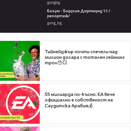
gongbg
09:44
Бохум - Борусия Дортмунд 1:1 /
репортаж/
gong_bg
Тийнейджър почти спечели над
милион долара с тотален гейминг
трол😯💥
55 милиарда по-късно: EA вече
официално е собственост на
Саудитска Арабия💰