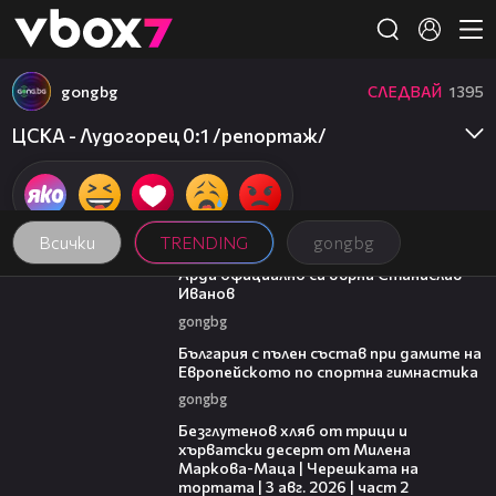
Member of
👾
gongbg
СЛЕДВАЙ
1395
ЦСКА - Лудогорец 0:1 /репортаж/
Всички
TRENDING
gongbg
00:19
Арда официално си върна Станислав
Иванов
gongbg
00:47
България с пълен състав при дамите на
Европейското по спортна гимнастика
gongbg
15:35
Безглутенов хляб от трици и
хърватски десерт от Милена
Маркова-Маца | Черешката на
тортата | 3 авг. 2026 | част 2