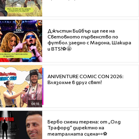
Джъстин Бийбър ще пее на
Световното първенство по
футбол заедно с Мадона, Шакира
и BTS!⚽🤩
ANIVENTURE COMIC CON 2026:
Влязохме в друг свят!
08:16
Бербо смени терена: от „Олд
Трафорд“ директно на
театралната сцена👀⚽