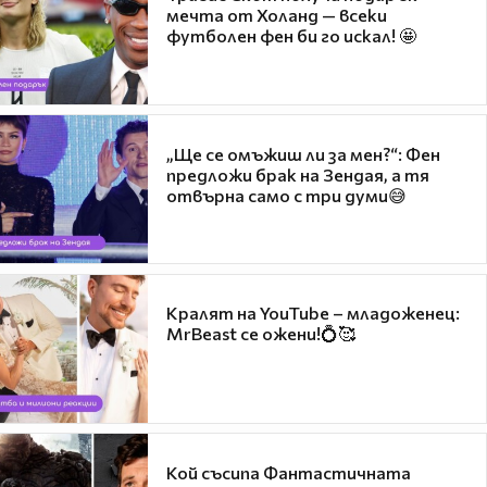
мечта от Холанд — всеки
футболен фен би го искал! 🤩
„Ще се омъжиш ли за мен?“: Фен
предложи брак на Зендая, а тя
отвърна само с три думи😅
Кралят на YouTube – младоженец:
MrBeast се ожени!💍🥰
Кой съсипа Фантастичната