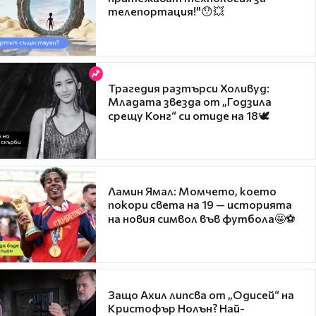
телепортация!"😯💥
Трагедия разтърси Холивуд:
Младата звезда от „Годзила
срещу Конг“ си отиде на 18🕊️
Ламин Ямал: Момчето, което
покори света на 19 — историята
на новия символ във футбола🤩⚽
Защо Ахил липсва от „Одисей“ на
Кристофър Нолън? Най-