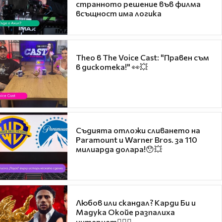
странното решение във филма
всъщност има логика
Theo в The Voice Cast: "Правен съм
в дискотека!" 👀💥
Съдията отложи сливането на
Paramount и Warner Bros. за 110
милиарда долара!😯💥
Любов или скандал? Карди Би и
Мадука Окойе разпалиха
интернет❤️‍🔥🔥