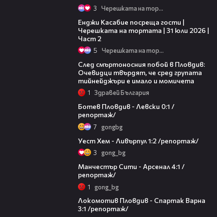
3
Черешката на тортата
16:45
Енджи Касабие посреща гости |
Черешката на тортата | 31 юли 2026 |
Част 2
5
Черешката на тортата
09:32
След смъртоносния побой в Пловдив:
Очевидци твърдят, че сред групата
тийнейджъри е имало и момичета
1
Здравей България
06:06
Ботев Пловдив - Левски 0:1 /
репортаж/
7
gongbg
05:54
Уест Хем - Ливърпул 1:2 /репортаж/
3
gong_bg
12:56
Манчестър Сити - Арсенал 4:1 /
репортаж/
1
gong_bg
15:47
Локомотив Пловдив - Спартак Варна
3:1 /репортаж/