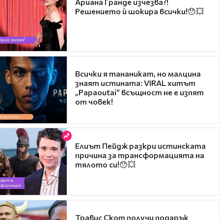
Ариана Гранде изчезва?!
Решението ѝ шокира всички!😯💥
Всички я тананикат, но малцина
знаят истината: VIRAL хитът
„Papaoutai“ всъщност не е изпят
от човек!
Елиът Пейдж разкри истинската
причина за трансформацията на
тялото си!😯💥
Травис Скот получи подарък