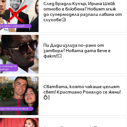
След Брадли Купър, Ирина Шейк
отново е влюбена? Новият мъж
до супермодела разпали лавина от
слухове🧐
Пи Диди излиза по-рано от
затвора? Новата дата вече е
факт!💥
Сватбата, която чакаше целият
свят! Кристиано Роналдо се жени!
💍🍾