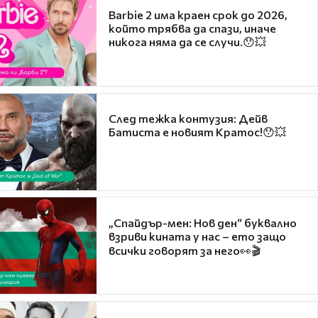
Barbie 2 има краен срок до 2026,
който трябва да спази, иначе
никога няма да се случи.😯💥
След тежка контузия: Дейв
Батиста е новият Кратос!😯💥
„Спайдър-мен: Нов ден“ буквално
взриви кината у нас – ето защо
всички говорят за него👀🎬