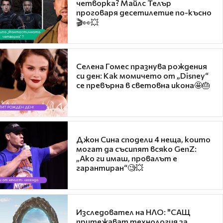
четворка? Майлс Телър
проговаря десетилетие по-късно
🎬👀💥
Селена Гомес празнува рождения
си ден: Как момичето от „Disney“
се превърна в световна икона🤩🎂
Джон Сина сподели 4 неща, които
могат да съсипят всяко GenZ:
„Ако ги имаш, провалът е
гарантиран“🧐💥
Изследовател на НЛО: "САЩ
притежават технология за