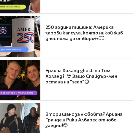
250 години тишина: Америка
зарови капсула, която никой жив
днес няма да отвори👀💥
Ерлинг Холанд ghost-на Том
Холанд?! 💀 Защо Спайдър-мен
остана на "seen"😅
Втори шанс за любовта? Ариана
Гранде и Рики Алварес отново
заедно!😍