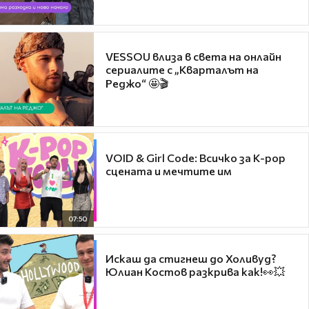
VESSOU влиза в света на онлайн
сериалите с „Кварталът на
Реджо“ 🤩🎬
VOID & Girl Code: Всичко за K-pop
сцената и мечтите им
07:50
Искаш да стигнеш до Холивуд?
Юлиан Костов разкрива как!👀💥