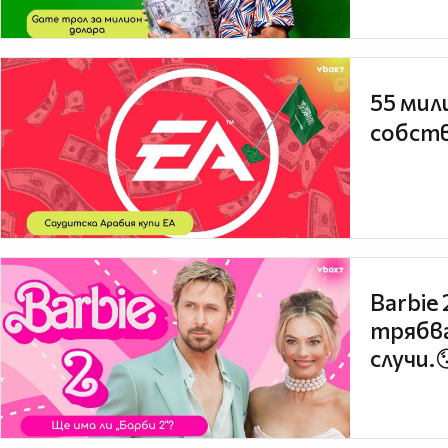
55 мил
собств
Barbie
трябва
случи.