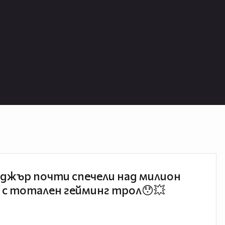
джър почти спечели над милион
 с тотален гейминг трол😯💥