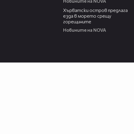
Новините на NOVA
01:18
Хърватски остров предлага
езда в морето срещу
горещините
Новините на NOVA