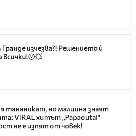
 Гранде изчезва?! Решението ѝ
 всички!😯💥
 я тананикат, но малцина знаят
та: VIRAL хитът „Papaoutai“
ст не е изпят от човек!