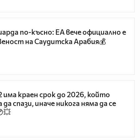
иарда по-късно: EA вече официално е
еност на Саудитска Арабия💰
 2 има краен срок до 2026, който
 да спази, иначе никога няма да се
😯💥