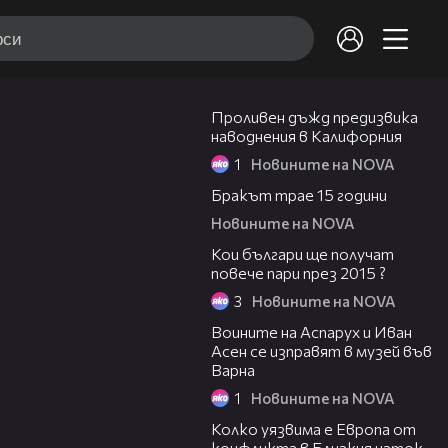
00:32
Проливен дъжд предизвика
наводнения в Калифорния
1
Новините на NOVA
02:13
Бракът трае 15 години
Новините на NOVA
02:53
Кои българи ще получат
повече пари през 2015 ?
3
Новините на NOVA
00:05
Воините на Аспарух и Иван
Асен се изправят в музей във
Варна
1
Новините на NOVA
12:08
Колко уязвима е Европа от
конфликта в Близкия изток