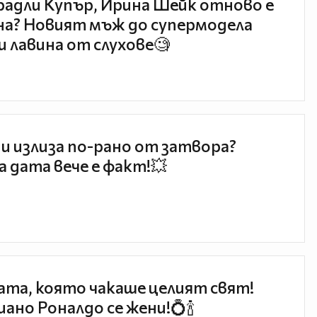
радли Купър, Ирина Шейк отново е
а? Новият мъж до супермодела
и лавина от слухове🧐
и излиза по-рано от затвора?
 дата вече е факт!💥
та, която чакаше целият свят!
ано Роналдо се жени!💍🍾