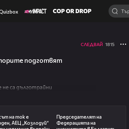
Quizbox
СЛЕДВАЙ
1815
аторите подготвят
е не са дълготрайни
26:05
10:34
ът на ток е
Председателят на
ден, АЕЦ „Козлодуй“
Федерацията на
ти нормално въпреки
ционистите в България: