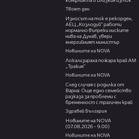
Твоят ден
00:59
Износът на ток е рекорден,
АЕЦ „Козлодуй“ работи
нормално въпреки ниските
нива на Дунав, увери
енергийният министър
Новините на NOVA
03:03
Локализираха пожара край АМ
„Тракия“
Новините на NOVA
07:02
След случая с родилка от
Варна: Още едно семейство
разказа за проблеми с
бременност с трагичен край
Здравей България
05:33
Новините на NOVA
(07.08.2026 - 9.00)
Новините на NOVA
26:05