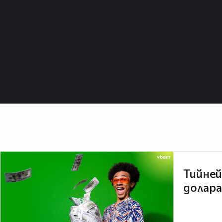
Тийней
долара