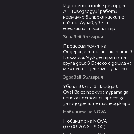
Износът на ток е рекорден,
АЕЦ „Козлодуй“ работи
нормално въпреки ниските
нива на Дунав, увери
енергийният министър
Здравей България
10:34
Председателят на
Федерацията на ционистите в
България: Чуждестранната
група деца в Банско е дошла на
международен лагер у нас по
Здравей България
01:33
Убийството в Пловдив:
Очаква се прокуратурата да
поиска постоянен арест за
заподозрените тийнейджъри
Новините на NOVA
05:52
Новините на NOVA
(07.08.2026 - 8.00)