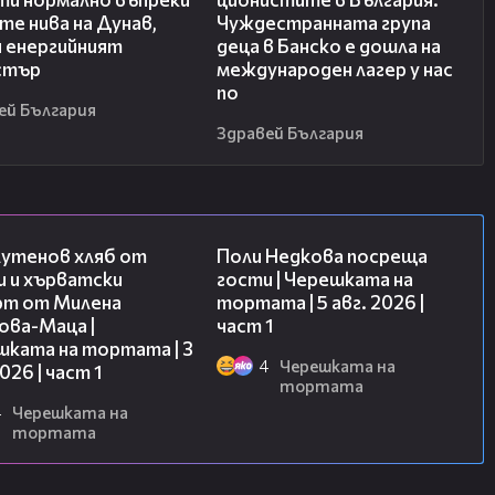
те нива на Дунав,
Чуждестранната група
и енергийният
деца в Банско е дошла на
стър
международен лагер у нас
по
ей България
Здравей България
16:02
19:25
лутенов хляб от
Поли Недкова посреща
и и хърватски
гости | Черешката на
рт от Милена
тортата | 5 авг. 2026 |
ова-Маца |
част 1
шката на тортата | 3
4
Черешката на
2026 | част 1
тортата
4
Черешката на
тортата