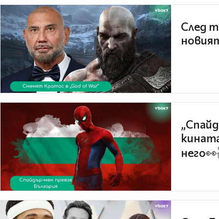
След т
новият
„Спайд
кината
него👀