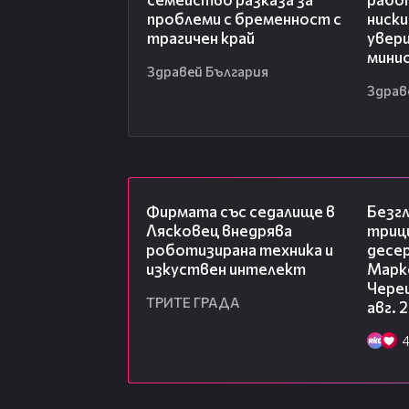
проблеми с бременност с
ниски
трагичен край
увер
мини
Здравей България
Здрав
00:06
Фирмата със седалище в
Безг
Лясковец внедрява
триц
роботизирана техника и
десе
изкуствен интелект
Марк
Чере
ТРИТЕ ГРАДА
авг. 