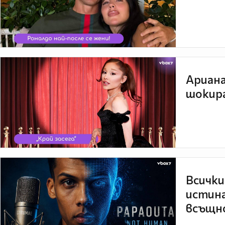
Ариана
шокира
Всички
истина
всъщно