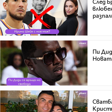
След Б
влюбен
разпал
Пи Дид
Новата
Сватба
Кристи