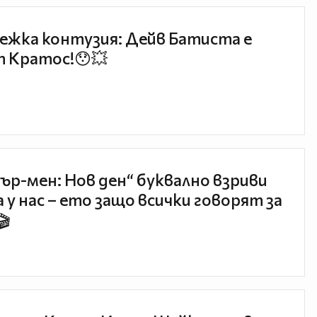
ежка контузия: Дейв Батиста е
 Кратос!😯💥
ър-мен: Нов ден“ буквално взриви
 у нас – ето защо всички говорят за
🎬