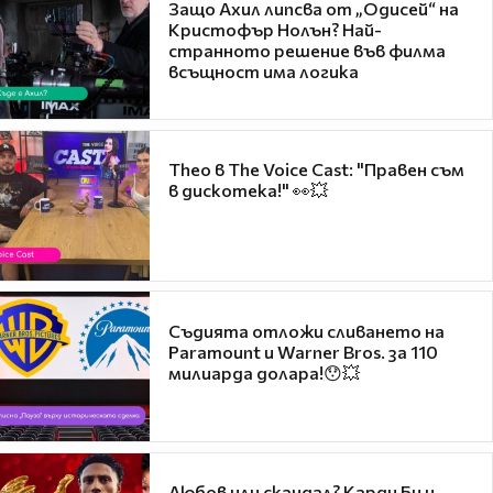
Защо Ахил липсва от „Одисей“ на
Кристофър Нолън? Най-
странното решение във филма
всъщност има логика
Theo в The Voice Cast: "Правен съм
в дискотека!" 👀💥
Съдията отложи сливането на
Paramount и Warner Bros. за 110
милиарда долара!😯💥
Любов или скандал? Карди Би и