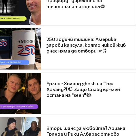
Трафорд“ директно на
театралната сцена👀⚽
250 години тишина: Америка
зарови капсула, която никой жив
днес няма да отвори👀💥
Ерлинг Холанд ghost-на Том
Холанд?! 💀 Защо Спайдър-мен
остана на "seen"😅
Втори шанс за любовта? Ариана
Гранде и Рики Алварес отново