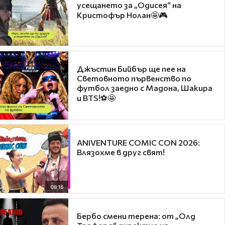
усещането за „Одисея“ на
Кристофър Нолан🤩🎮
Джъстин Бийбър ще пее на
Световното първенство по
футбол заедно с Мадона, Шакира
и BTS!⚽🤩
ANIVENTURE COMIC CON 2026:
Влязохме в друг свят!
08:16
Бербо смени терена: от „Олд