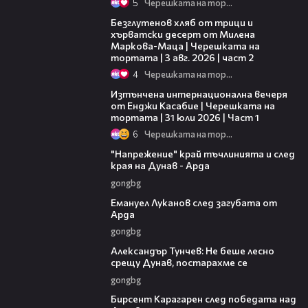
5
Черешката на тортата
15:35
Безглутенов хляб от трици и
хърватски десерт от Милена
Маркова-Маца | Черешката на
тортата | 3 авг. 2026 | част 2
4
Черешката на тортата
18:07
Изтънчена интернационална вечеря
от Енджи Касабие | Черешката на
тортата | 31 юли 2026 | Част 1
6
Черешката на тортата
00:37
"Напрежение" край тъчлинията и след
края на Дунав - Арда
gongbg
03:53
Емануел Луканов след загубата от
Арда
gongbg
02:50
Александър Тунчев: Не беше лесно
срещу Дунав, постарахме се
gongbg
02:39
Бирсент Карагарен след победата над