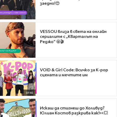
заедно!😍
VESSOU влиза в света на онлайн
сериалите с „Кварталът на
Реджо“ 🤩🎬
VOID & Girl Code: Всичко за K-pop
сцената и мечтите им
07:50
Искаш да стигнеш до Холивуд?
Юлиан Костов разкрива как!👀💥