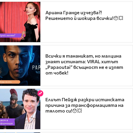
Ариана Гранде изчезва?!
Решението ѝ шокира всички!😯💥
Всички я тананикат, но малцина
знаят истината: VIRAL хитът
„Papaoutai“ всъщност не е изпят
от човек!
Елиът Пейдж разкри истинската
причина за трансформацията на
тялото си!😯💥