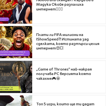
Мадука Окойе разпалиха
интернет❤️‍🔥🔥
Плати ли FIFA милиони на
IShowSpeed?! Истината зад
сделката, която разтърси целия
интернет🤑💥
„Game of Thrones“ най-накрая
получава PC версията която
чакахме🎮🤩
Топ 5 игри, които ще ти дадат