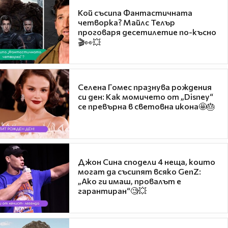
Кой съсипа Фантастичната
четворка? Майлс Телър
проговаря десетилетие по-късно
🎬👀💥
Селена Гомес празнува рождения
си ден: Как момичето от „Disney“
се превърна в световна икона🤩🎂
Джон Сина сподели 4 неща, които
могат да съсипят всяко GenZ:
„Ако ги имаш, провалът е
гарантиран“🧐💥