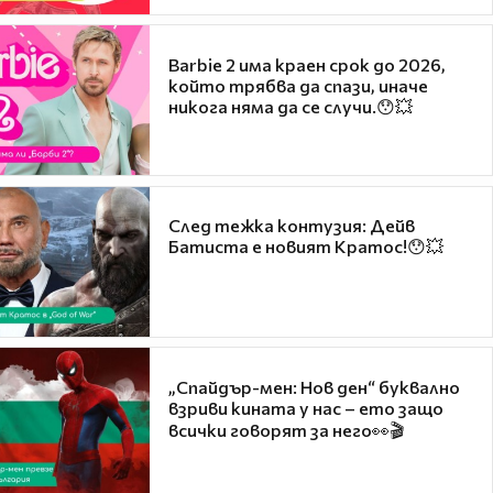
Barbie 2 има краен срок до 2026,
който трябва да спази, иначе
никога няма да се случи.😯💥
След тежка контузия: Дейв
Батиста е новият Кратос!😯💥
„Спайдър-мен: Нов ден“ буквално
взриви кината у нас – ето защо
всички говорят за него👀🎬