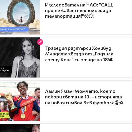
Изследовател на НЛО: "САЩ
притежават технология за
телепортация!"😯💥
Трагедия разтърси Холивуд:
Младата звезда от „Годзила
срещу Конг“ си отиде на 18🕊️
Ламин Ямал: Момчето, което
покори света на 19 — историята
на новия символ във футбола🤩⚽