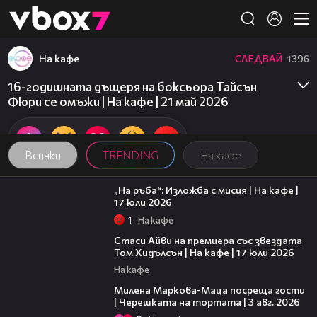
Member of
👾
На кафе
СЛЕДВАЙ
1396
16-годишната дъщеря на боксьора Тайсън
Фюри се омъжи | На кафе | 21 май 2026
Всички
TRENDING
На кафе
09:09
„На ръба“: Изложба с мисия | На кафе |
17 юли 2026
1
На кафе
02:58
Стаси Айви на премиера със звездата
Том Хидълсън | На кафе | 17 юли 2026
На кафе
20:17
Милена Маркова-Маца посреща гости
| Черешката на тортата | 3 авг. 2026