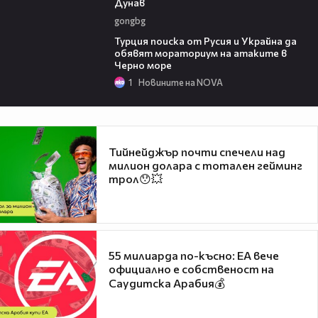
Дунав
gongbg
03:02
Турция поиска от Русия и Украйна да
обявят мораториум на атаките в
Черно море
1
Новините на NOVA
Тийнейджър почти спечели над
милион долара с тотален гейминг
трол😯💥
55 милиарда по-късно: EA вече
официално е собственост на
Саудитска Арабия💰