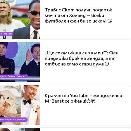
Травис Скот получи подарък
мечта от Холанд — всеки
футболен фен би го искал! 🤩
„Ще се омъжиш ли за мен?“: Фен
предложи брак на Зендая, а тя
отвърна само с три думи😅
Кралят на YouTube – младоженец:
MrBeast се ожени!💍🥰