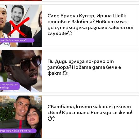
След Брадли Купър, Ирина Шейк
отново е влюбена? Новият мъж
до супермодела разпали лавина от
слухове🧐
Пи Диди излиза по-рано от
затвора? Новата дата вече е
факт!💥
Сватбата, която чакаше целият
свят! Кристиано Роналдо се жени!
💍🍾