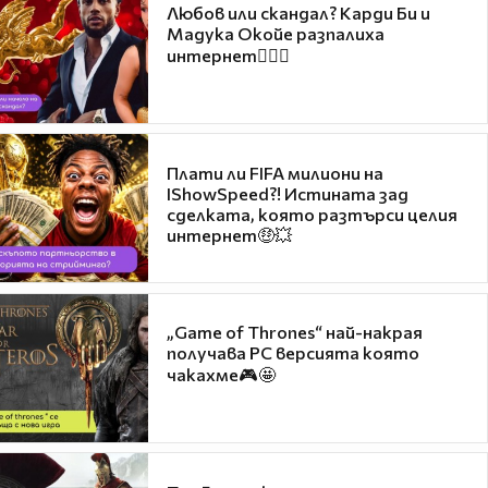
Любов или скандал? Карди Би и
Мадука Окойе разпалиха
интернет❤️‍🔥🔥
Плати ли FIFA милиони на
IShowSpeed?! Истината зад
сделката, която разтърси целия
интернет🤑💥
„Game of Thrones“ най-накрая
получава PC версията която
чакахме🎮🤩