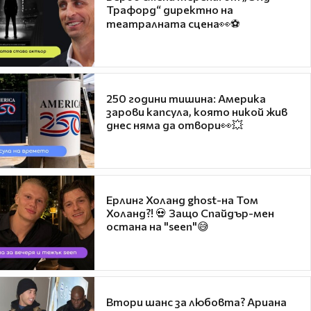
Трафорд“ директно на
театралната сцена👀⚽
250 години тишина: Америка
зарови капсула, която никой жив
днес няма да отвори👀💥
Ерлинг Холанд ghost-на Том
Холанд?! 💀 Защо Спайдър-мен
остана на "seen"😅
Втори шанс за любовта? Ариана