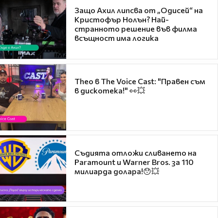
Защо Ахил липсва от „Одисей“ на
Кристофър Нолън? Най-
странното решение във филма
всъщност има логика
Theo в The Voice Cast: "Правен съм
в дискотека!" 👀💥
Съдията отложи сливането на
Paramount и Warner Bros. за 110
милиарда долара!😯💥