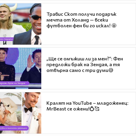
Травис Скот получи подарък
мечта от Холанд — всеки
футболен фен би го искал! 🤩
„Ще се омъжиш ли за мен?“: Фен
предложи брак на Зендая, а тя
отвърна само с три думи😅
Кралят на YouTube – младоженец:
MrBeast се ожени!💍🥰