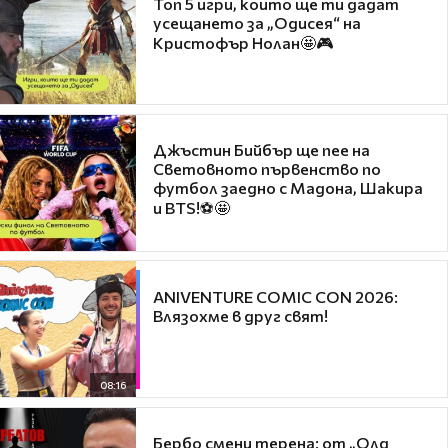
Топ 5 игри, които ще ти дадат
усещането за „Одисея“ на
Кристофър Нолан🤩🎮
Джъстин Бийбър ще пее на
Световното първенство по
футбол заедно с Мадона, Шакира
и BTS!⚽🤩
ANIVENTURE COMIC CON 2026:
Влязохме в друг свят!
08:16
Бербо смени терена: от „Олд