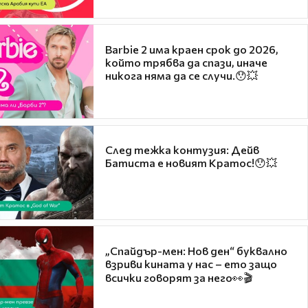
Barbie 2 има краен срок до 2026,
който трябва да спази, иначе
никога няма да се случи.😯💥
След тежка контузия: Дейв
Батиста е новият Кратос!😯💥
„Спайдър-мен: Нов ден“ буквално
взриви кината у нас – ето защо
всички говорят за него👀🎬