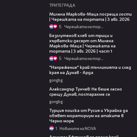
ТРИТЕ ГРАДА
20:17
Милена Маркова-Маца посреща гости
| Черешката на тортата | 3 авг. 2026
5
Черешката на тортата
16:02
Безглутенов хляб от трици и
хърватски десерт от Милена
Маркова-Маца | Черешката на
тортата | 3 авг. 2026 | част 1
5
Черешката на тортата
00:37
"Напрежение" край тъчлинията и след
края на Дунав - Арда
gongbg
02:50
Александър Тунчев: Не беше лесно
срещу Дунав, постарахме се
gongbg
03:02
Турция поиска от Русия и Украйна да
обявят мораториум на атаките в
Черно море
1
Новините на NOVA
01:48
Адмирал Ефтимов за дрона край