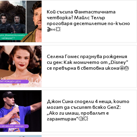
Кой съсипа Фантастичната
четворка? Майлс Телър
проговаря десетилетие по-късно
🎬👀💥
Селена Гомес празнува рождения
си ден: Как момичето от „Disney“
се превърна в световна икона🤩🎂
Джон Сина сподели 4 неща, които
могат да съсипят всяко GenZ:
„Ако ги имаш, провалът е
гарантиран“🧐💥