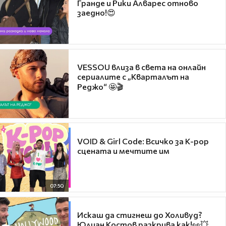
Гранде и Рики Алварес отново
заедно!😍
VESSOU влиза в света на онлайн
сериалите с „Кварталът на
Реджо“ 🤩🎬
VOID & Girl Code: Всичко за K-pop
сцената и мечтите им
07:50
Искаш да стигнеш до Холивуд?
Юлиан Костов разкрива как!👀💥