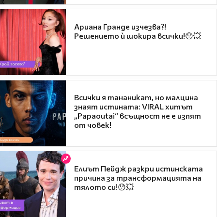
Ариана Гранде изчезва?!
Решението ѝ шокира всички!😯💥
Всички я тананикат, но малцина
знаят истината: VIRAL хитът
„Papaoutai“ всъщност не е изпят
от човек!
Елиът Пейдж разкри истинската
причина за трансформацията на
тялото си!😯💥