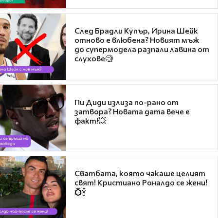
След Брадли Купър, Ирина Шейк
отново е влюбена? Новият мъж
до супермодела разпали лавина от
слухове🧐
Пи Диди излиза по-рано от
затвора? Новата дата вече е
факт!💥
Сватбата, която чакаше целият
свят! Кристиано Роналдо се жени!
💍🍾