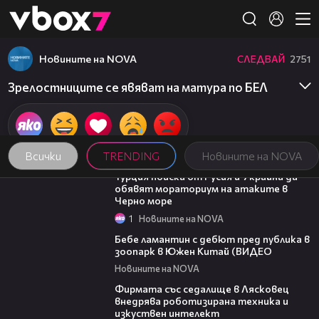
Member of
👾
Новините на NOVA
СЛЕДВАЙ
2751
Зрелостниците се явяват на матура по БЕЛ
Всички
TRENDING
Новините на NOVA
03:02
Турция поиска от Русия и Украйна да
обявят мораториум на атаките в
Черно море
1
Новините на NOVA
00:50
Бебе ламантин с дебют пред публика в
зоопарк в Южен Китай (ВИДЕО
Новините на NOVA
00:06
Фирмата със седалище в Лясковец
внедрява роботизирана техника и
изкуствен интелект