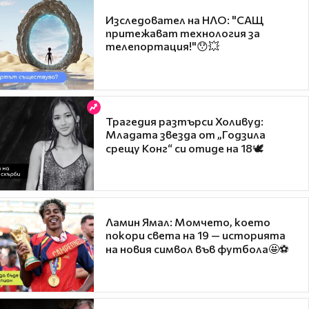
Изследовател на НЛО: "САЩ
притежават технология за
телепортация!"😯💥
Трагедия разтърси Холивуд:
Младата звезда от „Годзила
срещу Конг“ си отиде на 18🕊️
Ламин Ямал: Момчето, което
покори света на 19 — историята
на новия символ във футбола🤩⚽