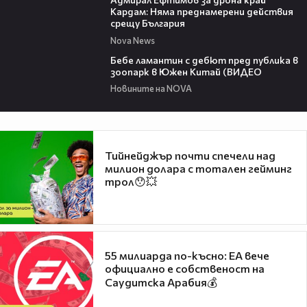
Кардам: Няма преднамерени действия
срещу България
Nova News
00:50
Бебе ламантин с дебют пред публика в
зоопарк в Южен Китай (ВИДЕО
Новините на NOVA
Тийнейджър почти спечели над
милион долара с тотален гейминг
трол😯💥
55 милиарда по-късно: EA вече
официално е собственост на
Саудитска Арабия💰