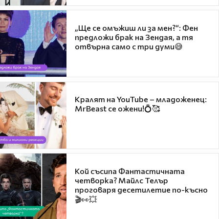
„Ще се омъжиш ли за мен?“: Фен
предложи брак на Зендая, а тя
отвърна само с три думи😅
Кралят на YouTube – младоженец:
MrBeast се ожени!💍🥰
Кой съсипа Фантастичната
четворка? Майлс Телър
проговаря десетилетие по-късно
🎬👀💥