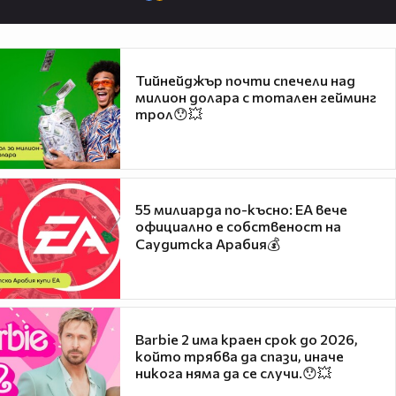
Тийнейджър почти спечели над
милион долара с тотален гейминг
трол😯💥
55 милиарда по-късно: EA вече
официално е собственост на
Саудитска Арабия💰
Barbie 2 има краен срок до 2026,
който трябва да спази, иначе
никога няма да се случи.😯💥