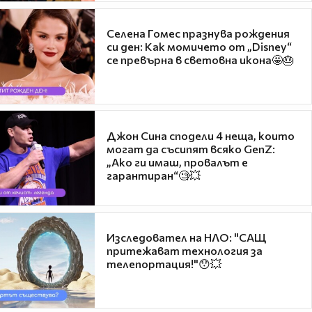
Селена Гомес празнува рождения
си ден: Как момичето от „Disney“
се превърна в световна икона🤩🎂
Джон Сина сподели 4 неща, които
могат да съсипят всяко GenZ:
„Ако ги имаш, провалът е
гарантиран“🧐💥
Изследовател на НЛО: "САЩ
притежават технология за
телепортация!"😯💥