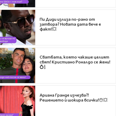
Пи Диди излиза по-рано от
затвора? Новата дата вече е
факт!💥
Сватбата, която чакаше целият
свят! Кристиано Роналдо се жени!
💍🍾
Ариана Гранде изчезва?!
Решението ѝ шокира всички!😯💥