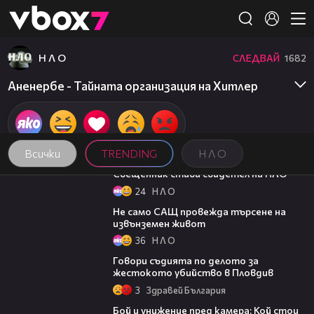
Member of
👾
Н Л О
СЛЕДВАЙ
1682
Аненербе - Тайната организация на Хитлер
Всички
TRENDING
Н Л О
03:33
Свещенник става свидетел на НЛО
24
Н Л О
02:52
Не само САЩ провежда търсене на
извънземен живот
36
Н Л О
16:28
Говори съдията по делото за
жестокото убийство в Пловдив
3
Здравей България
06:12
Бой и унижение пред камера: Кой стои