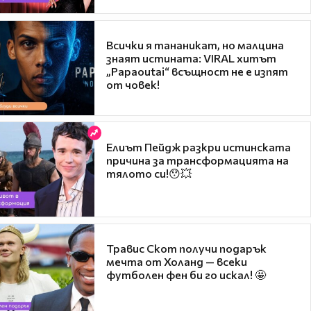
Всички я тананикат, но малцина
знаят истината: VIRAL хитът
„Papaoutai“ всъщност не е изпят
от човек!
Елиът Пейдж разкри истинската
причина за трансформацията на
тялото си!😯💥
Травис Скот получи подарък
мечта от Холанд — всеки
футболен фен би го искал! 🤩