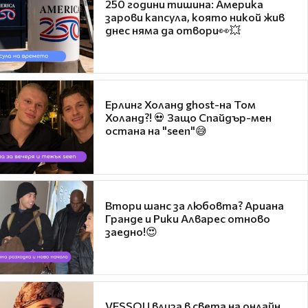
250 години тишина: Америка
зарови капсула, която никой жив
днес няма да отвори👀💥
Ерлинг Холанд ghost-на Том
Холанд?! 💀 Защо Спайдър-мен
остана на "seen"😅
Втори шанс за любовта? Ариана
Гранде и Рики Алварес отново
заедно!😍
VESSOU влиза в света на онлайн