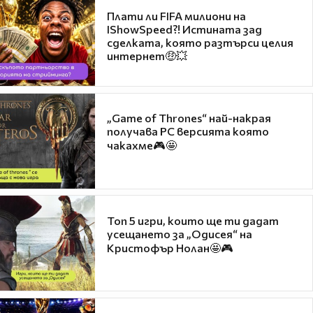
Плати ли FIFA милиони на
IShowSpeed?! Истината зад
сделката, която разтърси целия
интернет🤑💥
„Game of Thrones“ най-накрая
получава PC версията която
чакахме🎮🤩
Топ 5 игри, които ще ти дадат
усещането за „Одисея“ на
Кристофър Нолан🤩🎮