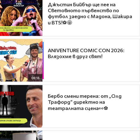
Джъстин Бийбър ще пее на
Световното първенство по
футбол заедно с Мадона, Шакира
и BTS!⚽🤩
ANIVENTURE COMIC CON 2026:
Влязохме в друг свят!
08:16
Бербо смени терена: от „Олд
Трафорд“ директно на
театралната сцена👀⚽