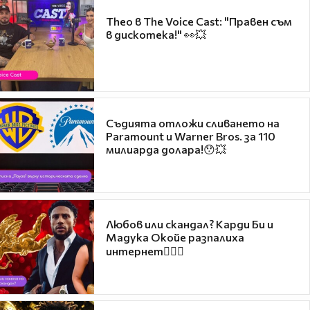
Theo в The Voice Cast: "Правен съм
в дискотека!" 👀💥
Съдията отложи сливането на
Paramount и Warner Bros. за 110
милиарда долара!😯💥
Любов или скандал? Карди Би и
Мадука Окойе разпалиха
интернет❤️‍🔥🔥