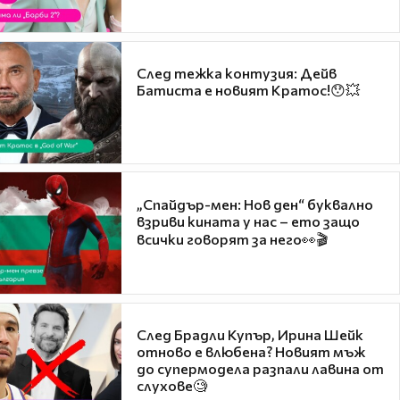
След тежка контузия: Дейв
Батиста е новият Кратос!😯💥
„Спайдър-мен: Нов ден“ буквално
взриви кината у нас – ето защо
всички говорят за него👀🎬
След Брадли Купър, Ирина Шейк
отново е влюбена? Новият мъж
до супермодела разпали лавина от
слухове🧐