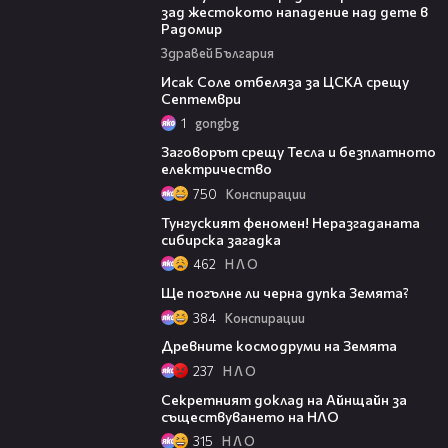
зад жестокото нападение над дете в
Радомир
Здравей България
01:02
Исак Соле отбеляза за ЦСКА срещу
Септември
1
gongbg
04:58
Заговорът срещу Тесла и безплатното
електричество
750
Конспирации
05:54
Тунгуският феномен! Неразгаданата
сибирска загадка
462
Н Л О
04:19
Ще погълне ли черна дупка Земята?
384
Конспирации
07:16
Древните космодруми на Земята
237
Н Л О
06:35
Секретният доклад на Айнщайн за
съществуването на НЛО
315
Н Л О