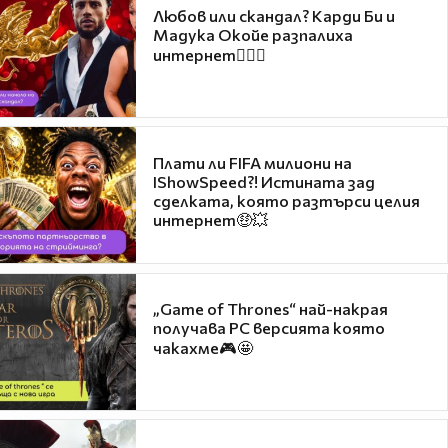
Любов или скандал? Карди Би и
Мадука Окойе разпалиха
интернет❤️‍🔥🔥
Плати ли FIFA милиони на
IShowSpeed?! Истината зад
сделката, която разтърси целия
интернет🤑💥
„Game of Thrones“ най-накрая
получава PC версията която
чакахме🎮🤩