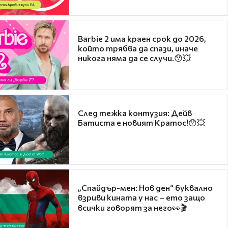
Barbie 2 има краен срок до 2026,
който трябва да спази, иначе
никога няма да се случи.😯💥
След тежка контузия: Дейв
Батиста е новият Кратос!😯💥
„Спайдър-мен: Нов ден“ буквално
взриви кината у нас – ето защо
всички говорят за него👀🎬