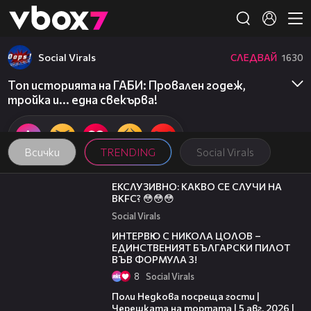
Member of
👾
Social Virals
СЛЕДВАЙ
1630
Топ историята на ГАБИ: Провален годеж,
тройка и... една свекърва!
Всички
TRENDING
Social Virals
01:57
ЕКСЛУЗИВНО: КАКВО СЕ СЛУЧИ НА
BKFC? 😳😳😳
Social Virals
11:36
ИНТЕРВЮ С НИКОЛА ЦОЛОВ –
ЕДИНСТВЕНИЯТ БЪЛГАРСКИ ПИЛОТ
ВЪВ ФОРМУЛА 3!
8
Social Virals
19:25
Поли Недкова посреща гости |
Черешката на тортата | 5 авг. 2026 |