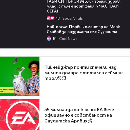
ГАБИ СИ ТЪРСИ МЪЖ - голям, здрав,
млад, с пълен портфейл. УЧАСТВАЙ
СЕГА!
18
Social Virals
Най-после: Първи коментар на Марк
Славов за раздялата със Сузанита
10
Cool News
Тийнейджър почти спечели над
милион долара с тотален гейминг
трол😯💥
55 милиарда по-късно: EA вече
официално е собственост на
Саудитска Арабия💰