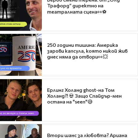
Трафорд“ директно на
театралната сцена👀⚽
250 години тишина: Америка
зарови капсула, която никой жив
днес няма да отвори👀💥
Ерлинг Холанд ghost-на Том
Холанд?! 💀 Защо Спайдър-мен
остана на "seen"😅
Втори шанс за любовта? Ариана