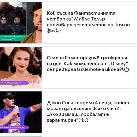
Кой съсипа Фантастичната
четворка? Майлс Телър
проговаря десетилетие по-късно
🎬👀💥
Селена Гомес празнува рождения
си ден: Как момичето от „Disney“
се превърна в световна икона🤩🎂
Джон Сина сподели 4 неща, които
могат да съсипят всяко GenZ:
„Ако ги имаш, провалът е
гарантиран“🧐💥