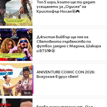
Топ 5 игри, които ще ти дадат
усещането за „Одисея“ на
Кристофър Нолан🤩🎮
Джъстин Бийбър ще пее на
Световното първенство по
футбол заедно с Мадона, Шакира
и BTS!⚽🤩
ANIVENTURE COMIC CON 2026:
Влязохме в друг свят!
08:16
Бербо смени терена: от „Олд