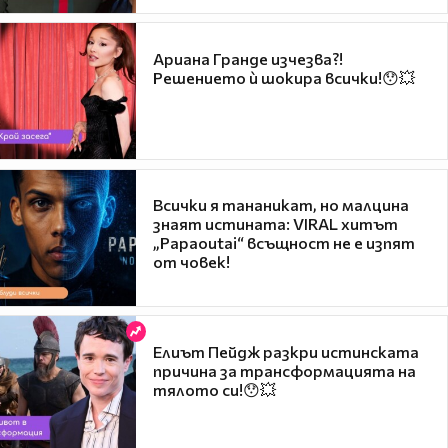
Ариана Гранде изчезва?!
Решението ѝ шокира всички!😯💥
Всички я тананикат, но малцина
знаят истината: VIRAL хитът
„Papaoutai“ всъщност не е изпят
от човек!
Елиът Пейдж разкри истинската
причина за трансформацията на
тялото си!😯💥