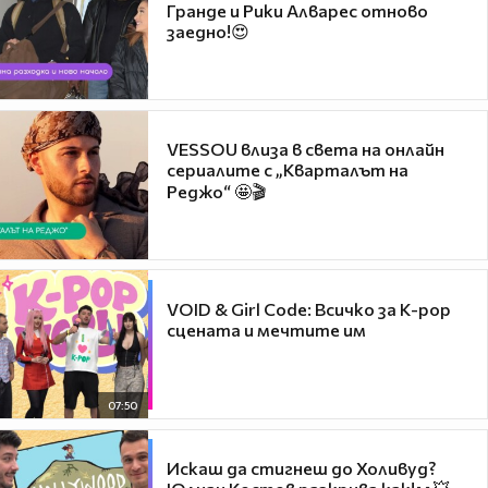
Гранде и Рики Алварес отново
заедно!😍
VESSOU влиза в света на онлайн
сериалите с „Кварталът на
Реджо“ 🤩🎬
VOID & Girl Code: Всичко за K-pop
сцената и мечтите им
07:50
Искаш да стигнеш до Холивуд?