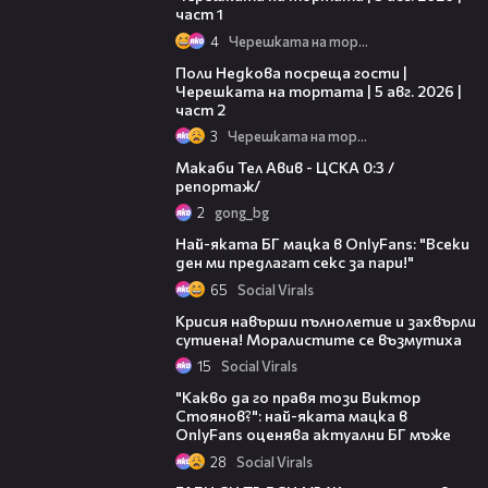
част 1
4
Черешката на тортата
13:03
Поли Недкова посреща гости |
Черешката на тортата | 5 авг. 2026 |
част 2
3
Черешката на тортата
09:11
Макаби Тел Авив - ЦСКА 0:3 /
репортаж/
2
gong_bg
05:45
Най-яката БГ мацка в OnlyFans: "Всеки
ден ми предлагат секс за пари!"
65
Social Virals
Крисия навърши пълнолетие и захвърли
сутиена! Моралистите се възмутиха
15
Social Virals
03:40
"Какво да го правя този Виктор
Стоянов?": най-яката мацка в
OnlyFans оценява актуални БГ мъже
28
Social Virals
00:44