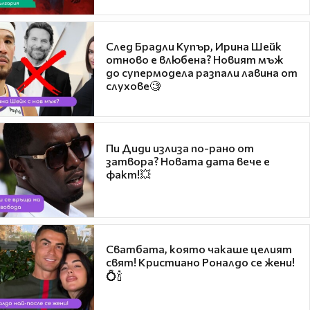
След Брадли Купър, Ирина Шейк
отново е влюбена? Новият мъж
до супермодела разпали лавина от
слухове🧐
Пи Диди излиза по-рано от
затвора? Новата дата вече е
факт!💥
Сватбата, която чакаше целият
свят! Кристиано Роналдо се жени!
💍🍾