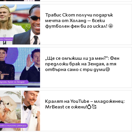
Травис Скот получи подарък
мечта от Холанд — всеки
футболен фен би го искал! 🤩
„Ще се омъжиш ли за мен?“: Фен
предложи брак на Зендая, а тя
отвърна само с три думи😅
Кралят на YouTube – младоженец:
MrBeast се ожени!💍🥰