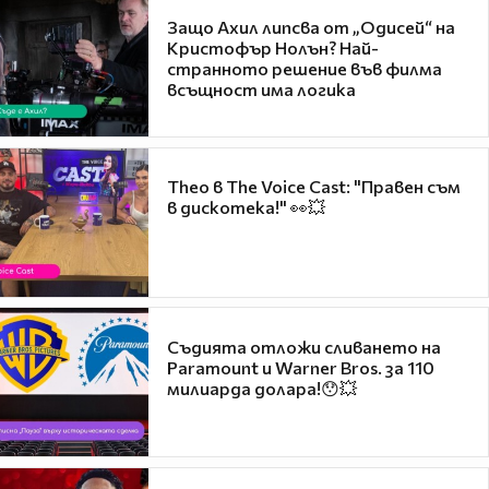
Защо Ахил липсва от „Одисей“ на
Кристофър Нолън? Най-
странното решение във филма
всъщност има логика
Theo в The Voice Cast: "Правен съм
в дискотека!" 👀💥
Съдията отложи сливането на
Paramount и Warner Bros. за 110
милиарда долара!😯💥