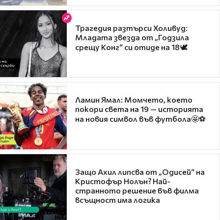
Трагедия разтърси Холивуд:
Младата звезда от „Годзила
срещу Конг“ си отиде на 18🕊️
Ламин Ямал: Момчето, което
покори света на 19 — историята
на новия символ във футбола🤩⚽
Защо Ахил липсва от „Одисей“ на
Кристофър Нолън? Най-
странното решение във филма
всъщност има логика