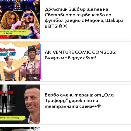
Джъстин Бийбър ще пее на
Световното първенство по
футбол заедно с Мадона, Шакира
и BTS!⚽🤩
ANIVENTURE COMIC CON 2026:
Влязохме в друг свят!
08:16
Бербо смени терена: от „Олд
Трафорд“ директно на
театралната сцена👀⚽