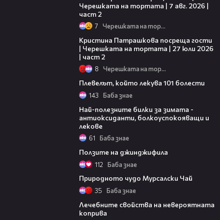
Черешката на тортата | 7 авг. 2026 |
част 2
7
Черешката на тортата
20:09
Кристина Патрашкова посреща гости
| Черешката на тортата | 27 юли 2026
| част 2
8
Черешката на тортата
04:01
Плевелът, който лекува 101 болести
143
Баба знае
01:53
Най-полезните билки за зимата -
антиоксиданти, болкоуспокояващи и
лекове
61
Баба знае
03:30
Ползите на джинджифила
112
Баба знае
02:50
Природното чудо Мурсалски Чай
35
Баба знае
01:38
Лечебните свойства на невероятната
коприва