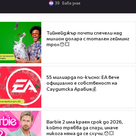
39
Баба знае
Тийнейджър почти спечели над
милион долара с тотален гейминг
трол😯💥
55 милиарда по-късно: EA вече
официално е собственост на
Саудитска Арабия💰
Barbie 2 има краен срок до 2026,
който трябва да спази, иначе
никога няма да се случи.😯💥