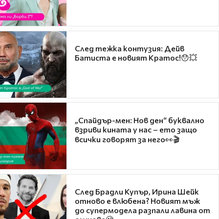
След тежка контузия: Дейв
Батиста е новият Кратос!😯💥
„Спайдър-мен: Нов ден“ буквално
взриви кината у нас – ето защо
всички говорят за него👀🎬
След Брадли Купър, Ирина Шейк
отново е влюбена? Новият мъж
до супермодела разпали лавина от