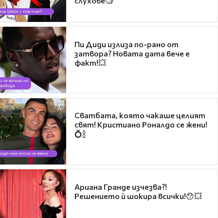
слухове🧐
Пи Диди излиза по-рано от
затвора? Новата дата вече е
факт!💥
Сватбата, която чакаше целият
свят! Кристиано Роналдо се жени!
💍🍾
Ариана Гранде изчезва?!
Решението ѝ шокира всички!😯💥