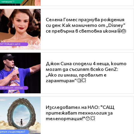
Селена Гомес празнува рождения
си ден: Как момичето от „Disney“
се превърна в световна икона🤩🎂
Джон Сина сподели 4 неща, които
могат да съсипят всяко GenZ:
„Ако ги имаш, провалът е
гарантиран“🧐💥
Изследовател на НЛО: "САЩ
притежават технология за
телепортация!"😯💥