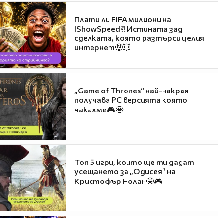
Плати ли FIFA милиони на
IShowSpeed?! Истината зад
сделката, която разтърси целия
интернет🤑💥
„Game of Thrones“ най-накрая
получава PC версията която
чакахме🎮🤩
Топ 5 игри, които ще ти дадат
усещането за „Одисея“ на
Кристофър Нолан🤩🎮