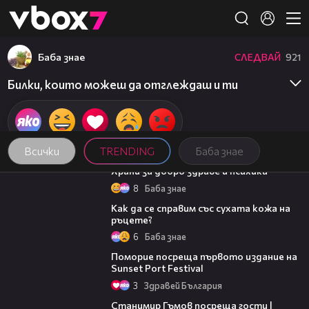
Member of
👾
Баба знае
СЛЕДВАЙ
921
Билки, които можеш да отглеждаш и ти
Всички
TRENDING
Баба знае
01:27
Храни за добро здраве и психика
8
Баба знае
01:34
Как да се справим със сухата кожа на
ръцете?
6
Баба знае
05:54
Поморие посреща първото издание на
Sunset Port Festival
3
Здравей България
12:30
Станимир Гъмов посреща гости |