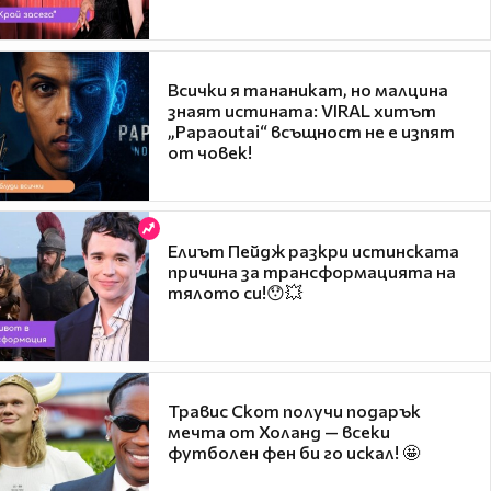
Всички я тананикат, но малцина
знаят истината: VIRAL хитът
„Papaoutai“ всъщност не е изпят
от човек!
Елиът Пейдж разкри истинската
причина за трансформацията на
тялото си!😯💥
Травис Скот получи подарък
мечта от Холанд — всеки
футболен фен би го искал! 🤩