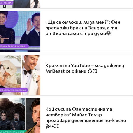
„Ще се омъжиш ли за мен?“: Фен
предложи брак на Зендая, а тя
отвърна само с три думи😅
Кралят на YouTube – младоженец:
MrBeast се ожени!💍🥰
Кой съсипа Фантастичната
четворка? Майлс Телър
проговаря десетилетие по-късно
🎬👀💥