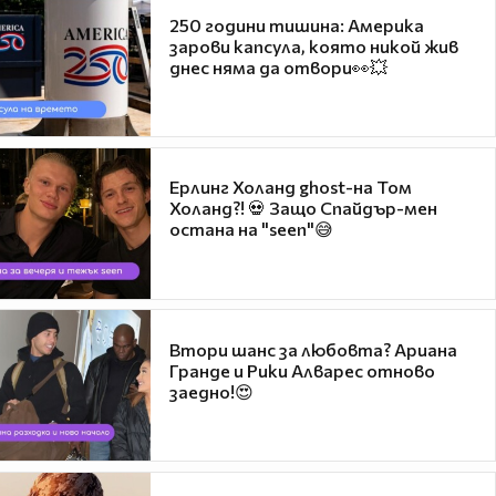
250 години тишина: Америка
зарови капсула, която никой жив
днес няма да отвори👀💥
Ерлинг Холанд ghost-на Том
Холанд?! 💀 Защо Спайдър-мен
остана на "seen"😅
Втори шанс за любовта? Ариана
Гранде и Рики Алварес отново
заедно!😍