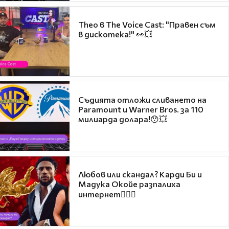
Theo в The Voice Cast: "Правен съм
в дискотека!" 👀💥
Съдията отложи сливането на
Paramount и Warner Bros. за 110
милиарда долара!😯💥
Любов или скандал? Карди Би и
Мадука Окойе разпалиха
интернет❤️‍🔥🔥