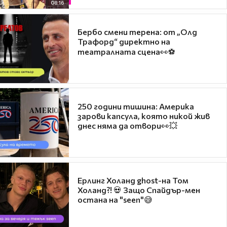
08:16
Бербо смени терена: от „Олд
Трафорд“ директно на
театралната сцена👀⚽
250 години тишина: Америка
зарови капсула, която никой жив
днес няма да отвори👀💥
Ерлинг Холанд ghost-на Том
Холанд?! 💀 Защо Спайдър-мен
остана на "seen"😅