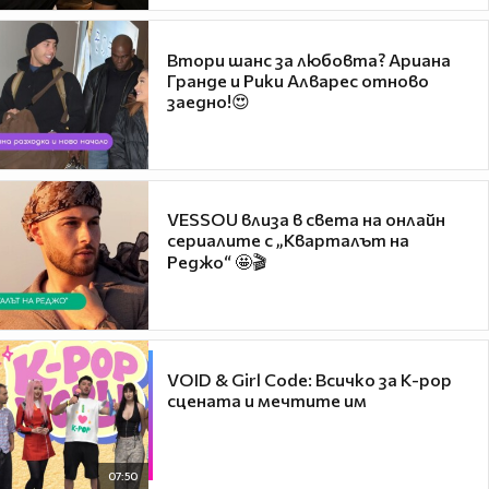
Втори шанс за любовта? Ариана
Гранде и Рики Алварес отново
заедно!😍
VESSOU влиза в света на онлайн
сериалите с „Кварталът на
Реджо“ 🤩🎬
VOID & Girl Code: Всичко за K-pop
сцената и мечтите им
07:50