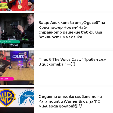
Защо Ахил липсва от „Одисей“ на
Кристофър Нолън? Най-
странното решение във филма
всъщност има логика
Theo в The Voice Cast: "Правен съм
в дискотека!" 👀💥
Съдията отложи сливането на
Paramount и Warner Bros. за 110
милиарда долара!😯💥