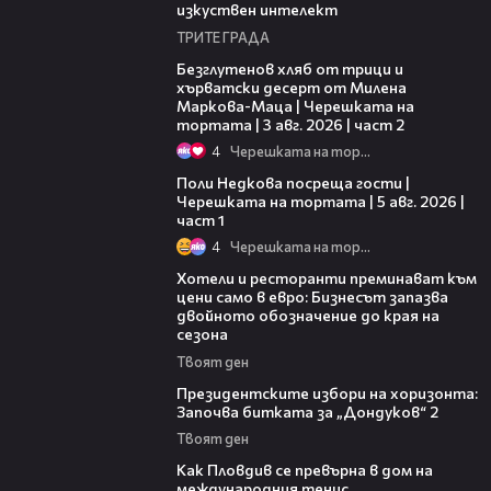
изкуствен интелект
ТРИТЕ ГРАДА
15:35
Безглутенов хляб от трици и
хърватски десерт от Милена
Маркова-Маца | Черешката на
тортата | 3 авг. 2026 | част 2
4
Черешката на тортата
19:25
Поли Недкова посреща гости |
Черешката на тортата | 5 авг. 2026 |
част 1
4
Черешката на тортата
05:54
Хотели и ресторанти преминават към
цени само в евро: Бизнесът запазва
двойното обозначение до края на
сезона
Твоят ден
15:44
Президентските избори на хоризонта:
Започва битката за „Дондуков“ 2
Твоят ден
03:09
Как Пловдив се превърна в дом на
международния тенис