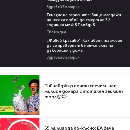
Здравей България
13:28
Генезис на агресията: Защо младежи
нанесоха побой до смърт на 37-
годишен мъж в Пловдив
Твоят ден
04:11
„Живей красиво”: Как цветята могат
да се превърнат в най-стилната
декорация у дома
Здравей България
Тийнейджър почти спечели над
милион долара с тотален гейминг
трол😯💥
55 милиарда по-късно: EA вече