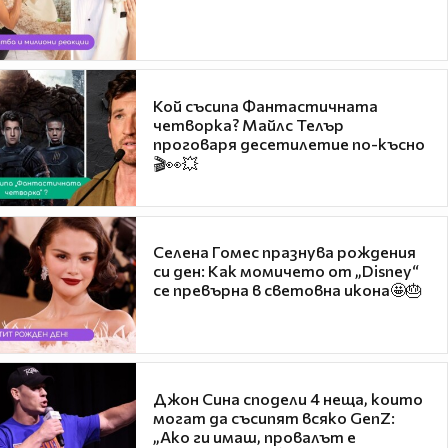
Кой съсипа Фантастичната
четворка? Майлс Телър
проговаря десетилетие по-късно
🎬👀💥
Селена Гомес празнува рождения
си ден: Как момичето от „Disney“
се превърна в световна икона🤩🎂
Джон Сина сподели 4 неща, които
могат да съсипят всяко GenZ:
„Ако ги имаш, провалът е