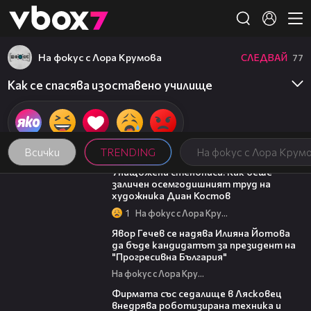
Member of
👾
На фокус с Лора Крумова
СЛЕДВАЙ
77
Как се спасява изоставено училище
Всички
TRENDING
На фокус с Лора Крум
13:45
Унищожени стенописи: Как беше
заличен осемгодишният труд на
художника Диан Костов
1
На фокус с Лора Крумова
15:59
Явор Гечев се надява Илияна Йотова
да бъде кандидатът за президент на
"Прогресивна България"
На фокус с Лора Крумова
00:06
Фирмата със седалище в Лясковец
внедрява роботизирана техника и