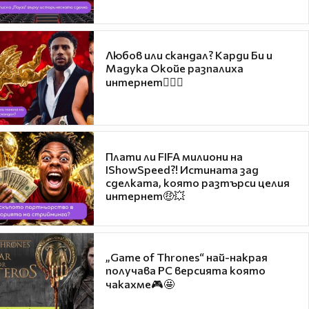
Любов или скандал? Карди Би и
Мадука Окойе разпалиха
интернет❤️‍🔥🔥
Плати ли FIFA милиони на
IShowSpeed?! Истината зад
сделката, която разтърси целия
интернет🤑💥
„Game of Thrones“ най-накрая
получава PC версията която
чакахме🎮🤩