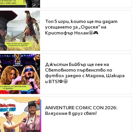
Топ 5 игри, които ще ти дадат
усещането за „Одисея“ на
Кристофър Нолан🤩🎮
Джъстин Бийбър ще пее на
Световното първенство по
футбол заедно с Мадона, Шакира
и BTS!⚽🤩
ANIVENTURE COMIC CON 2026:
Влязохме в друг свят!