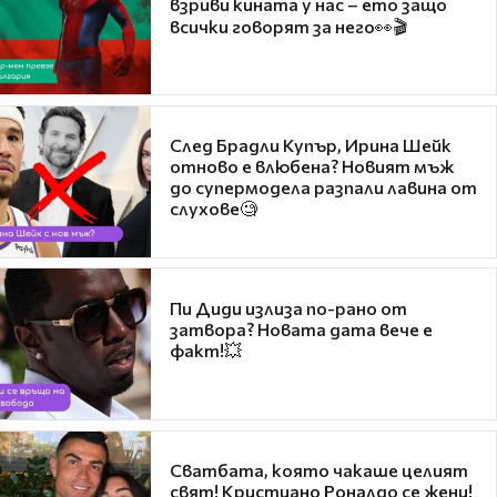
взриви кината у нас – ето защо
всички говорят за него👀🎬
След Брадли Купър, Ирина Шейк
отново е влюбена? Новият мъж
до супермодела разпали лавина от
слухове🧐
Пи Диди излиза по-рано от
затвора? Новата дата вече е
факт!💥
Сватбата, която чакаше целият
свят! Кристиано Роналдо се жени!