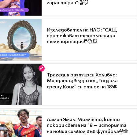
гарантиран“🧐💥
Изследовател на НЛО: "САЩ
притежават технология за
телепортация!"😯💥
Трагедия разтърси Холивуд:
Младата звезда от „Годзила
срещу Конг“ си отиде на 18🕊️
Ламин Ямал: Момчето, което
покори света на 19 — историята
на новия символ във футбола🤩⚽