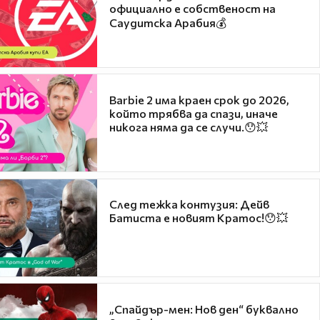
официално е собственост на
Саудитска Арабия💰
Barbie 2 има краен срок до 2026,
който трябва да спази, иначе
никога няма да се случи.😯💥
След тежка контузия: Дейв
Батиста е новият Кратос!😯💥
„Спайдър-мен: Нов ден“ буквално