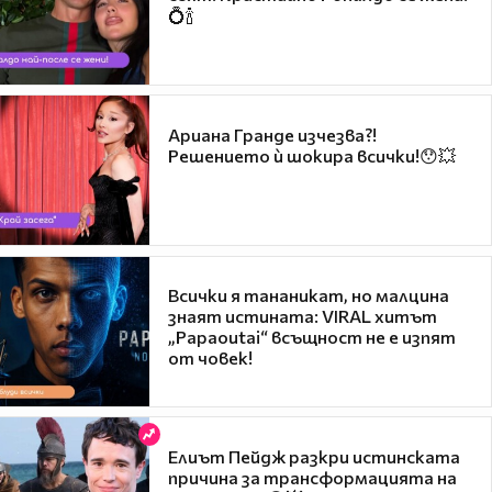
💍🍾
Ариана Гранде изчезва?!
Решението ѝ шокира всички!😯💥
Всички я тананикат, но малцина
знаят истината: VIRAL хитът
„Papaoutai“ всъщност не е изпят
от човек!
Елиът Пейдж разкри истинската
причина за трансформацията на