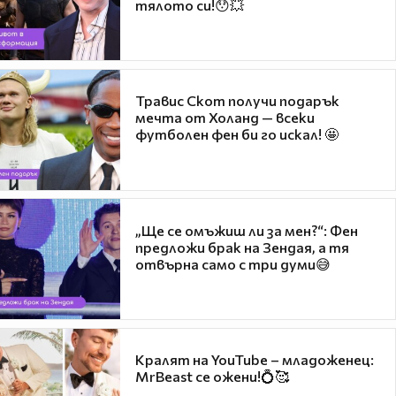
тялото си!😯💥
Травис Скот получи подарък
мечта от Холанд — всеки
футболен фен би го искал! 🤩
„Ще се омъжиш ли за мен?“: Фен
предложи брак на Зендая, а тя
отвърна само с три думи😅
Кралят на YouTube – младоженец:
MrBeast се ожени!💍🥰