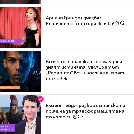
Ариана Гранде изчезва?!
Решението ѝ шокира всички!😯💥
Всички я тананикат, но малцина
знаят истината: VIRAL хитът
„Papaoutai“ всъщност не е изпят
от човек!
Елиът Пейдж разкри истинската
причина за трансформацията на
тялото си!😯💥