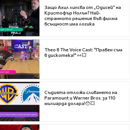
Защо Ахил липсва от „Одисей“ на
Кристофър Нолън? Най-
странното решение във филма
всъщност има логика
Theo в The Voice Cast: "Правен съм
в дискотека!" 👀💥
Съдията отложи сливането на
Paramount и Warner Bros. за 110
милиарда долара!😯💥