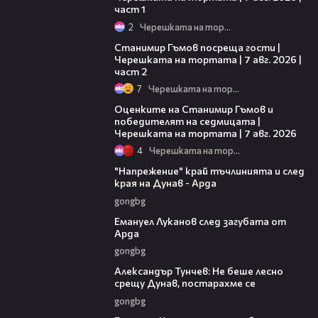
част 1
2
Черешката на тортата
12:30
Станимир Гъмов посреща гости |
Черешката на тортата | 7 авг. 2026 |
част 2
7
Черешката на тортата
02:15
Оценките на Станимир Гъмов и
победителят на седмицата |
Черешката на тортата | 7 авг. 2026
4
Черешката на тортата
00:37
"Напрежение" край тъчлинията и след
края на Дунав - Арда
gongbg
03:53
Емануел Луканов след загубата от
Арда
gongbg
02:50
Александър Тунчев: Не беше лесно
срещу Дунав, постарахме се
gongbg
02:39