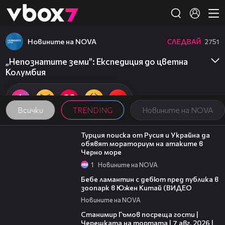
Member of
👾
Новините на NOVA
СЛЕДВАЙ
2751
„Непознатите земи”: Експедиция до цветна
Колумбия
Всички
TRENDING
Новините на NOVA
03:02
Турция поиска от Русия и Украйна да
обявят мораториум на атаките в
Черно море
1
Новините на NOVA
00:50
Бебе ламантин с дебют пред публика в
зоопарк в Южен Китай (ВИДЕО
Новините на NOVA
16:22
Станимир Гъмов посреща гости |
Черешката на тортата | 7 авг. 2026 |