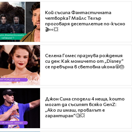
Кой съсипа Фантастичната
четворка? Майлс Телър
проговаря десетилетие по-късно
🎬👀💥
Селена Гомес празнува рождения
си ден: Как момичето от „Disney“
се превърна в световна икона🤩🎂
Джон Сина сподели 4 неща, които
могат да съсипят всяко GenZ:
„Ако ги имаш, провалът е
гарантиран“🧐💥