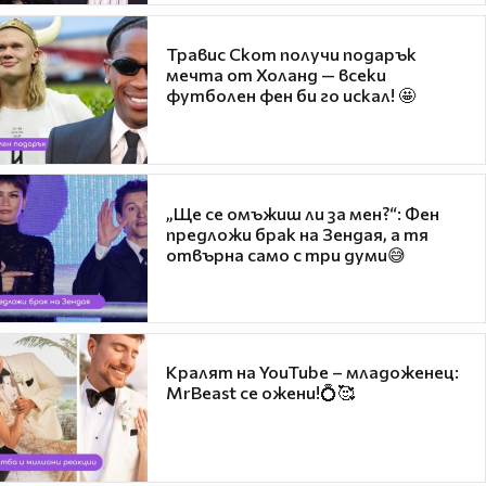
Травис Скот получи подарък
мечта от Холанд — всеки
футболен фен би го искал! 🤩
„Ще се омъжиш ли за мен?“: Фен
предложи брак на Зендая, а тя
отвърна само с три думи😅
Кралят на YouTube – младоженец:
MrBeast се ожени!💍🥰