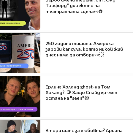
Трафорд“ директно на
театралната сцена👀⚽
250 години тишина: Америка
зарови капсула, която никой жив
днес няма да отвори👀💥
Ерлинг Холанд ghost-на Том
Холанд?! 💀 Защо Спайдър-мен
остана на "seen"😅
Втори шанс за любовта? Ариана