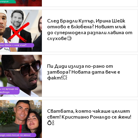
След Брадли Купър, Ирина Шейк
отново е влюбена? Новият мъж
до супермодела разпали лавина от
слухове🧐
Пи Диди излиза по-рано от
затвора? Новата дата вече е
факт!💥
Сватбата, която чакаше целият
свят! Кристиано Роналдо се жени!
💍🍾