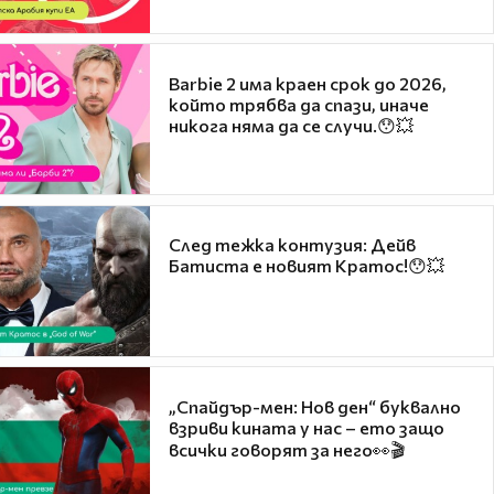
Barbie 2 има краен срок до 2026,
който трябва да спази, иначе
никога няма да се случи.😯💥
След тежка контузия: Дейв
Батиста е новият Кратос!😯💥
„Спайдър-мен: Нов ден“ буквално
взриви кината у нас – ето защо
всички говорят за него👀🎬