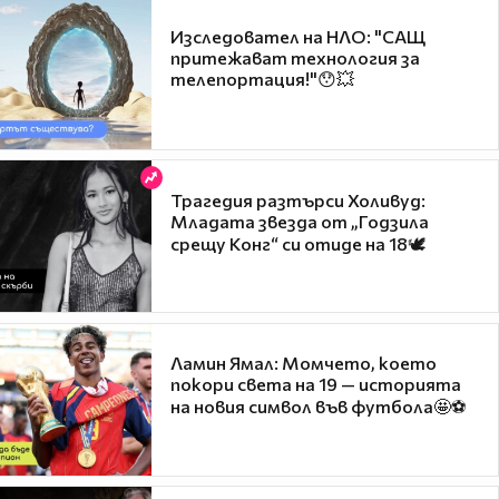
Изследовател на НЛО: "САЩ
притежават технология за
телепортация!"😯💥
Трагедия разтърси Холивуд:
Младата звезда от „Годзила
срещу Конг“ си отиде на 18🕊️
Ламин Ямал: Момчето, което
покори света на 19 — историята
на новия символ във футбола🤩⚽