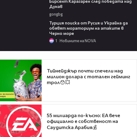
Бирсент Карагарен след победата над
Дунав
gongbg
03:02
Турция поиска от Русия и Украйна да
обявят мораториум на атаките в
Черно море
1
Новините на NOVA
Тийнейджър почти спечели над
милион долара с тотален гейминг
трол😯💥
55 милиарда по-късно: EA вече
официално е собственост на
Саудитска Арабия💰