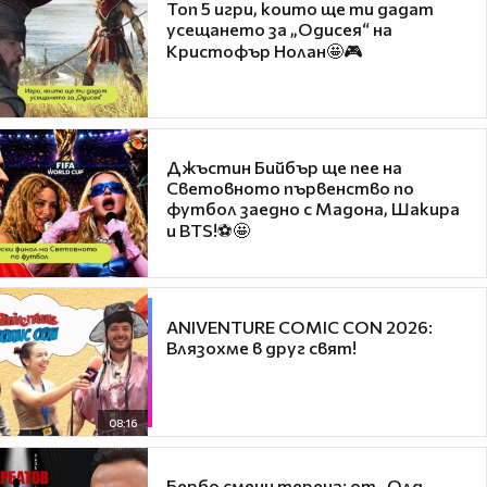
Топ 5 игри, които ще ти дадат
усещането за „Одисея“ на
Кристофър Нолан🤩🎮
Джъстин Бийбър ще пее на
Световното първенство по
футбол заедно с Мадона, Шакира
и BTS!⚽🤩
ANIVENTURE COMIC CON 2026:
Влязохме в друг свят!
08:16
Бербо смени терена: от „Олд