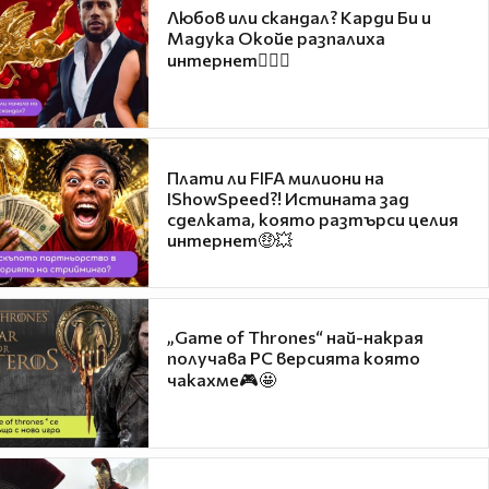
Любов или скандал? Карди Би и
Мадука Окойе разпалиха
интернет❤️‍🔥🔥
Плати ли FIFA милиони на
IShowSpeed?! Истината зад
сделката, която разтърси целия
интернет🤑💥
„Game of Thrones“ най-накрая
получава PC версията която
чакахме🎮🤩