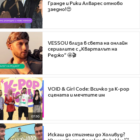
Гранде и Рики Алварес отново
заедно!😍
VESSOU влиза в света на онлайн
сериалите с „Кварталът на
Реджо“ 🤩🎬
VOID & Girl Code: Всичко за K-pop
сцената и мечтите им
07:50
Искаш да стигнеш до Холивуд?