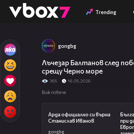
Member of
👾
Trending
gongbg
Лъчезар Балтанов след по
срещу Черно море
365
16.05.2026
Виж повече
00:19
Арда официално си върна
Бълга
Станислав Иванов
при д
Евро
gongbg
гимн