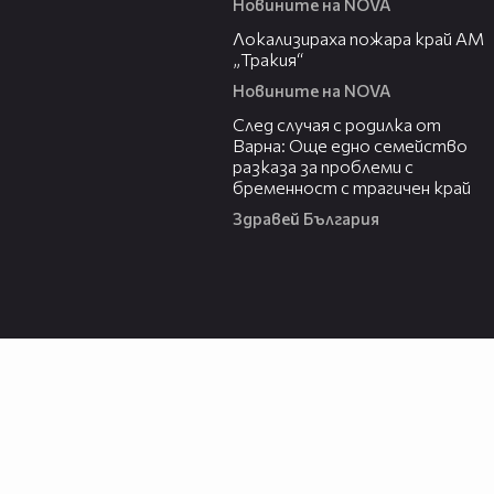
Новините на NOVA
03:03
Локализираха пожара край АМ
„Тракия“
Новините на NOVA
07:02
След случая с родилка от
Варна: Още едно семейство
разказа за проблеми с
бременност с трагичен край
Здравей България