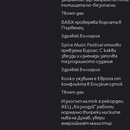
пътищата по-безопасни
Твоят ден
03:57
БАБХ проверява борсата в
Първенец
Здравей България
03:32
Spice Music Festival отново
превзема Бургас: С какви
звезди и изненади започва
тазгодишното издание
Здравей България
12:08
Колко уязвима е Европа от
конфликта в Близкия изток
Твоят ден
00:59
Износът на ток е рекорден,
АЕЦ „Козлодуй“ работи
нормално въпреки ниските
нива на Дунав, увери
енергийният министър