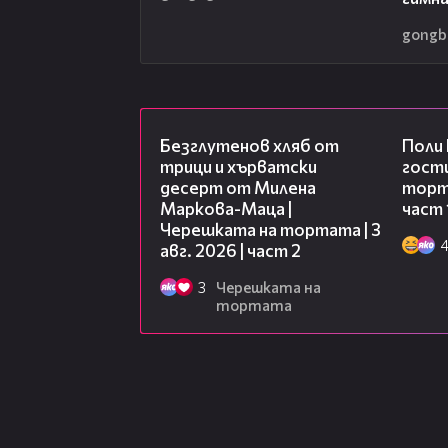
gongb
15:35
Безглутенов хляб от
Поли
трици и хърватски
гости
десерт от Милена
торта
Маркова-Маца |
част 
Черешката на тортата | 3
авг. 2026 | част 2
3
Черешката на
тортата