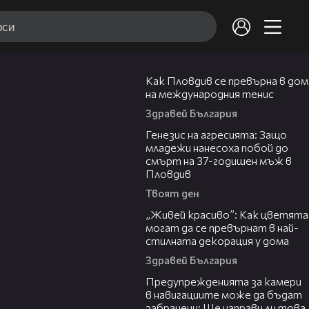
03:09
Как Пловдив се превърна в дом
на международния тенис
Здравей България
13:28
Генезис на агресията: Защо
младежи нанесоха побой до
смърт на 37-годишен мъж в
Пловдив
Твоят ден
04:11
„Живей красиво”: Как цветята
могат да се превърнат в най-
стилната декорация у дома
Здравей България
15:40
Предупрежденията за камери
в навигациите може да бъдат
забранени: Ще направи ли това