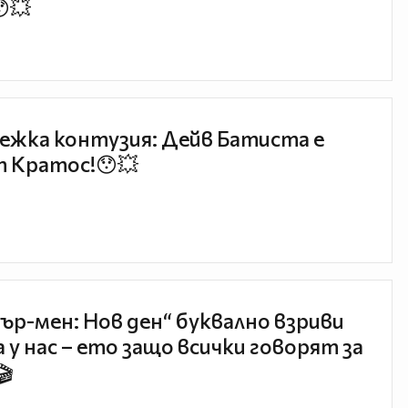
😯💥
ежка контузия: Дейв Батиста е
 Кратос!😯💥
ър-мен: Нов ден“ буквално взриви
 у нас – ето защо всички говорят за
🎬