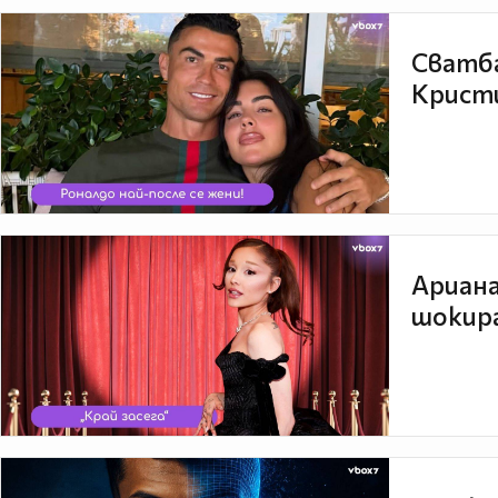
Сватба
Кристи
Ариана
шокира