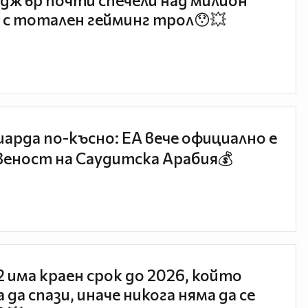
джър почти спечели над милион
 с тотален гейминг трол😯💥
иарда по-късно: EA вече официално е
еност на Саудитска Арабия💰
 2 има краен срок до 2026, който
 да спази, иначе никога няма да се