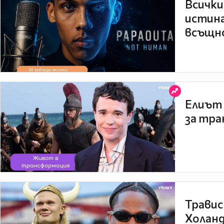
Всички
истина
всъщно
Елиът 
за тра
Травис
Холанд