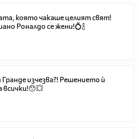
та, която чакаше целият свят!
ано Роналдо се жени!💍🍾
 Гранде изчезва?! Решението ѝ
 всички!😯💥