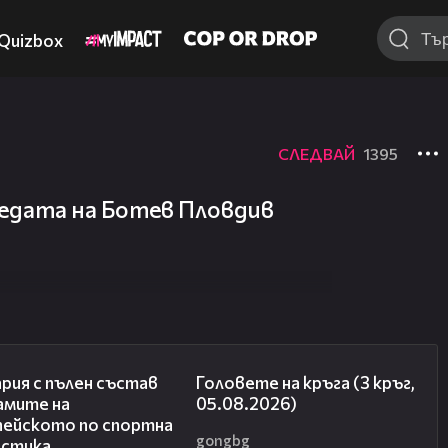
Quizbox
СЛЕДВАЙ
1395
бедата на Ботев Пловдив
00:47
27:51
рия с пълен състав
Головете на кръга (3 кръг,
амите на
05.08.2026)
пейското по спортна
gongbg
астика