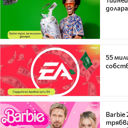
Тийней
долара
55 мил
собств
Barbie
трябва