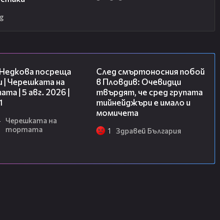
g
19:25
09:32
 Недкова посреща
След смъртоносния побой
 | Черешката на
в Пловдив: Очевидци
та | 5 авг. 2026 |
твърдят, че сред групата
1
тийнейджъри е имало и
момичета
4
Черешката на
тортата
1
Здравей България