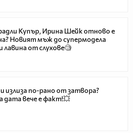
радли Купър, Ирина Шейк отново е
а? Новият мъж до супермодела
и лавина от слухове🧐
и излиза по-рано от затвора?
 дата вече е факт!💥