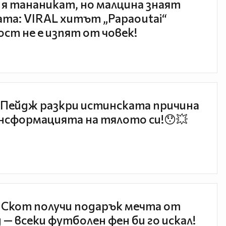
 я тананикат, но малцина знаят
та: VIRAL хитът „Papaoutai“
ст не е изпят от човек!
Пейдж разкри истинската причина
нсформацията на тялото си!😯💥
 Скот получи подарък мечта от
 — всеки футболен фен би го искал!