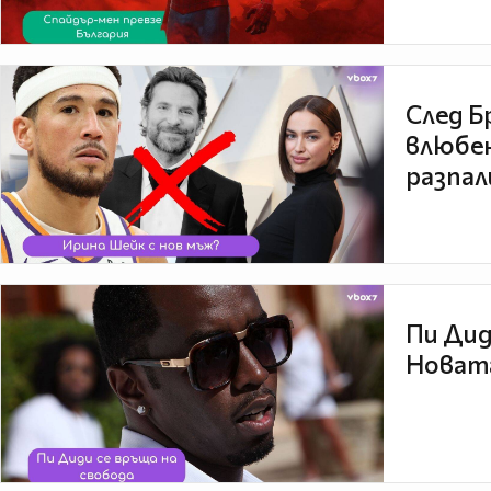
След Б
влюбен
разпал
Пи Дид
Новата