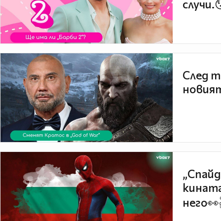
случи.
След т
новият
„Спайд
кината
него👀