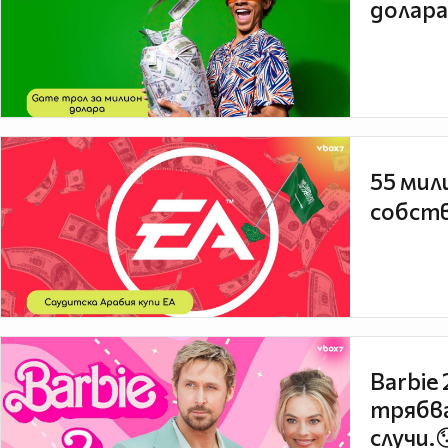
долара
55 мил
собств
Barbie
трябва
случи.