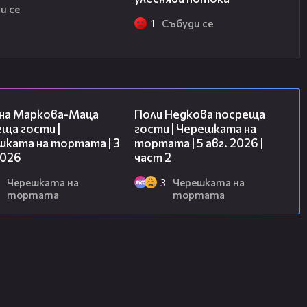
и се
1
Събуди се
20:17
13:03
на Маркова-Маца
Поли Недкова посреща
ща гости |
гости | Черешката на
шката на тортата | 3
тортата | 5 авг. 2026 |
2026
част 2
Черешката на
3
Черешката на
тортата
тортата