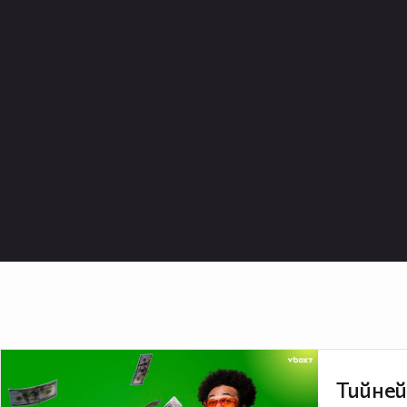
Тийней