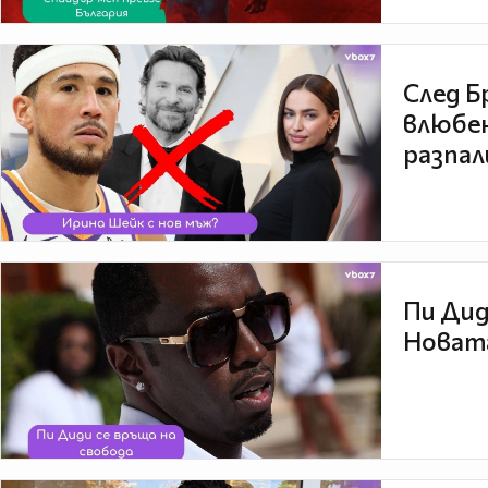
След Б
влюбен
разпал
Пи Дид
Новата