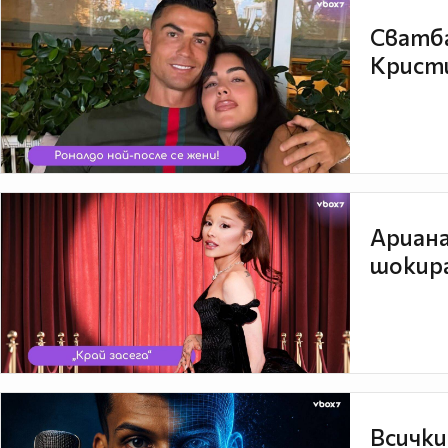
Сватба
Кристи
Ариана
шокира
Всички