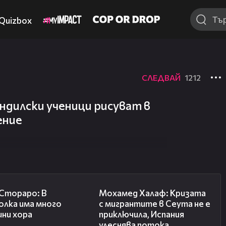
Quizbox
СЛЕДВАЙ
1212
ндилски ученици рисуват в
ение
27:22
13:15
 Стораро: В
Мохамед Халаф: Кризата
олка има много
с мигрантите в Сеута не е
шни хора
приключила, Испания
улеснява потока