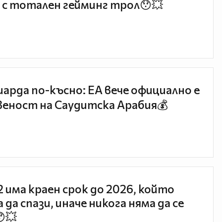
 с тотален гейминг трол😯💥
иарда по-късно: EA вече официално е
еност на Саудитска Арабия💰
 2 има краен срок до 2026, който
 да спази, иначе никога няма да се
😯💥