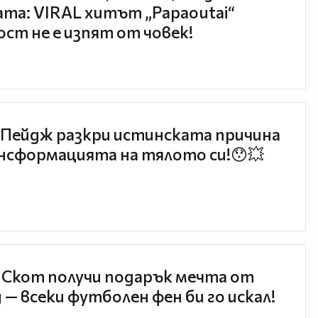
та: VIRAL хитът „Papaoutai“
ст не е изпят от човек!
Пейдж разкри истинската причина
нсформацията на тялото си!😯💥
 Скот получи подарък мечта от
 — всеки футболен фен би го искал!