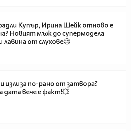
радли Купър, Ирина Шейк отново е
а? Новият мъж до супермодела
и лавина от слухове🧐
и излиза по-рано от затвора?
 дата вече е факт!💥