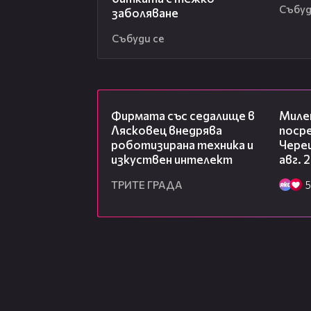
Събуд
заболяване
Събуди се
00:06
Фирмата със седалище в
Миле
Лясковец внедрява
посре
роботизирана техника и
Чере
изкуствен интелект
авг. 
ТРИТЕ ГРАДА
5