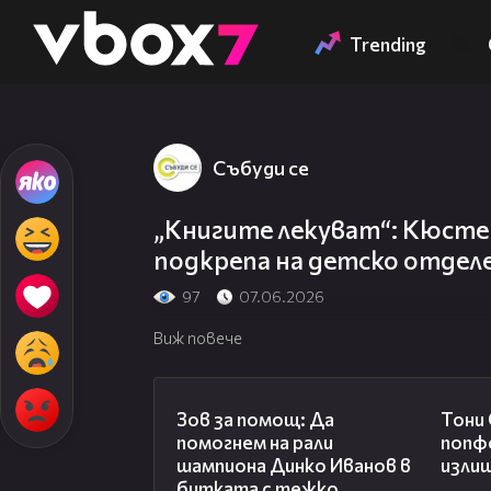
Member of
👾
Trending
Събуди се
„Книгите лекуват“: Кюсте
подкрепа на детско отдел
97
07.06.2026
Виж повече
03:29
Зов за помощ: Да
Тони
помогнем на рали
попф
шампиона Динко Иванов в
изли
битката с тежко