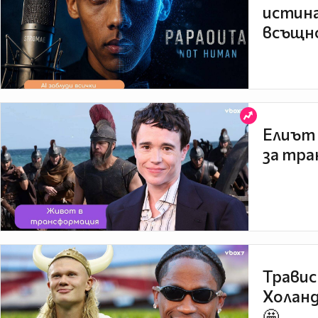
истина
всъщно
Елиът 
за тра
Травис
Холанд
🤩