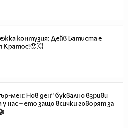
ежка контузия: Дейв Батиста е
 Кратос!😯💥
ър-мен: Нов ден“ буквално взриви
 у нас – ето защо всички говорят за
🎬