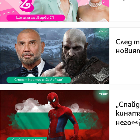
След т
новият
„Спайд
кината
него👀