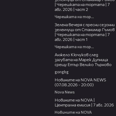
| Черешката на тортата | 7
авг. 2026 | част 2
Черешката на тортата
16:06
Зелена вечеря с пресни сезонни
зеленчуци от Станимир Гъмов
| Черешката на тортата | 7
авг. 2026 | част 1
Черешката на тортата
02:27
Анжело Кючуков след
загубата на Марек Дупница
срещу Етър Велико Търново
gongbg
22:56
Новините на NOVA NEWS
(07.08.2026 - 20:00)
Nova News
45:26
Новините на NOVA |
Централна емисия | 7 авг. 2026
Новините на NOVA
07:08