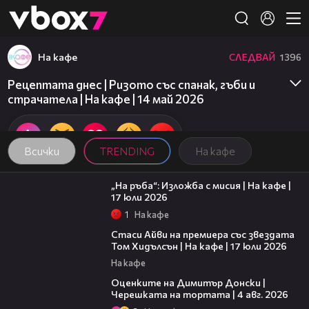
Member of
👾
На кафе
СЛЕДВАЙ
1396
Рецептата днес | Ризото със спанак, гъби и
страчатела | На кафе | 14 май 2026
Всички
TRENDING
На кафе
09:09
„На ръба“: Изложба с мисия | На кафе |
17 юли 2026
1
На кафе
02:58
Стаси Айви на премиера със звездата
Том Хидълсън | На кафе | 17 юли 2026
На кафе
16:45
Оценките на Димитър Донски |
Черешката на тортата | 4 авг. 2026