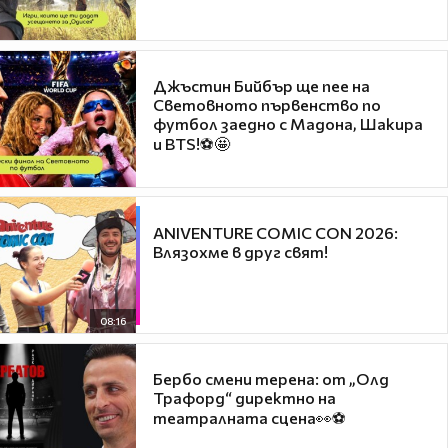
Джъстин Бийбър ще пее на
Световното първенство по
футбол заедно с Мадона, Шакира
и BTS!⚽🤩
ANIVENTURE COMIC CON 2026:
Влязохме в друг свят!
08:16
Бербо смени терена: от „Олд
Трафорд“ директно на
театралната сцена👀⚽