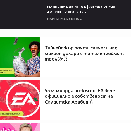
21:18
Новините на NOVA | Лятна късна
емисия | 7 авг. 2026
Новините на NOVA
Тийнейджър почти спечели над
милион долара с тотален гейминг
трол😯💥
55 милиарда по-късно: EA вече
официално е собственост на
Саудитска Арабия💰