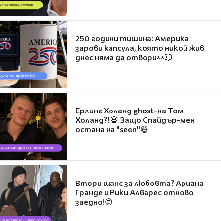
250 години тишина: Америка
зарови капсула, която никой жив
днес няма да отвори👀💥
Ерлинг Холанд ghost-на Том
Холанд?! 💀 Защо Спайдър-мен
остана на "seen"😅
Втори шанс за любовта? Ариана
Гранде и Рики Алварес отново
заедно!😍