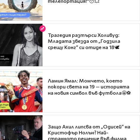
телепортация!"😯💥
Трагедия разтърси Холивуд:
Младата звезда от „Годзила
срещу Конг“ си отиде на 18🕊️
Ламин Ямал: Момчето, което
покори света на 19 — историята
на новия символ във футбола🤩⚽
Защо Ахил липсва от „Одисей“ на
Кристофър Нолън? Най-
странното решение във филма