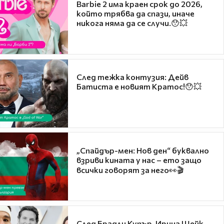
Barbie 2 има краен срок до 2026,
който трябва да спази, иначе
никога няма да се случи.😯💥
След тежка контузия: Дейв
Батиста е новият Кратос!😯💥
„Спайдър-мен: Нов ден“ буквално
взриви кината у нас – ето защо
всички говорят за него👀🎬
След Брадли Купър, Ирина Шейк