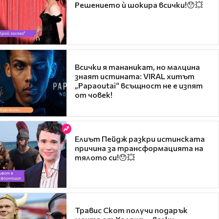
Решението ѝ шокира всички!😯💥
Всички я тананикат, но малцина
знаят истината: VIRAL хитът
„Papaoutai“ всъщност не е изпят
от човек!
Елиът Пейдж разкри истинската
причина за трансформацията на
тялото си!😯💥
Травис Скот получи подарък