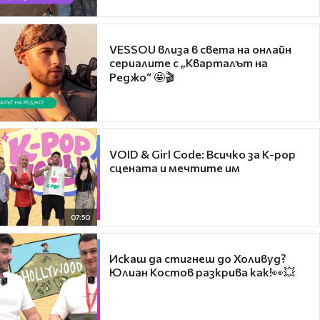
VESSOU влиза в света на онлайн
сериалите с „Кварталът на
Реджо“ 🤩🎬
VOID & Girl Code: Всичко за K-pop
сцената и мечтите им
07:50
Искаш да стигнеш до Холивуд?
Юлиан Костов разкрива как!👀💥