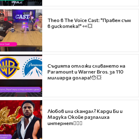
Theo в The Voice Cast: "Правен съм
в дискотека!" 👀💥
Съдията отложи сливането на
Paramount и Warner Bros. за 110
милиарда долара!😯💥
Любов или скандал? Карди Би и
Мадука Окойе разпалиха
интернет❤️‍🔥🔥