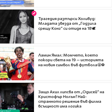
Трагедия разтърси Холивуд:
Младата звезда от „Годзила
срещу Конг“ си отиде на 18🕊️
Ламин Ямал: Момчето, което
покори света на 19 — историята
на новия символ във футбола🤩⚽
Защо Ахил липсва от „Одисей“ на
Кристофър Нолън? Най-
странното решение във филма
всъщност има логика