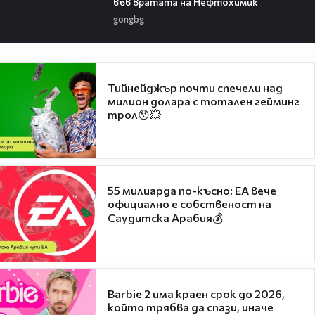
във вратата на Нефтохимик
gongbg
Тийнейджър почти спечели над
милион долара с тотален гейминг
трол😯💥
55 милиарда по-късно: EA вече
официално е собственост на
Саудитска Арабия💰
Barbie 2 има краен срок до 2026,
който трябва да спази, иначе