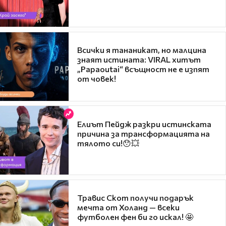
Всички я тананикат, но малцина
знаят истината: VIRAL хитът
„Papaoutai“ всъщност не е изпят
от човек!
Елиът Пейдж разкри истинската
причина за трансформацията на
тялото си!😯💥
Травис Скот получи подарък
мечта от Холанд — всеки
футболен фен би го искал! 🤩