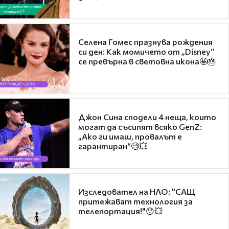
Селена Гомес празнува рождения
си ден: Как момичето от „Disney“
се превърна в световна икона🤩🎂
Джон Сина сподели 4 неща, които
могат да съсипят всяко GenZ:
„Ако ги имаш, провалът е
гарантиран“🧐💥
Изследовател на НЛО: "САЩ
притежават технология за
телепортация!"😯💥