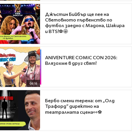
Джъстин Бийбър ще пее на
Световното първенство по
футбол заедно с Мадона, Шакира
и BTS!⚽🤩
ANIVENTURE COMIC CON 2026:
Влязохме в друг свят!
08:16
Бербо смени терена: от „Олд
Трафорд“ директно на
театралната сцена👀⚽