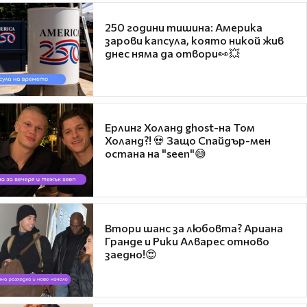
250 години тишина: Америка
зарови капсула, която никой жив
днес няма да отвори👀💥
Ерлинг Холанд ghost-на Том
Холанд?! 💀 Защо Спайдър-мен
остана на "seen"😅
Втори шанс за любовта? Ариана
Гранде и Рики Алварес отново
заедно!😍