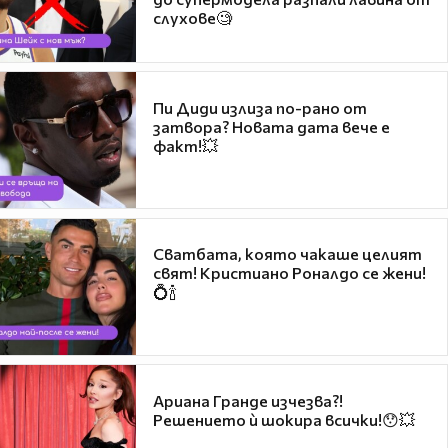
слухове🧐
Пи Диди излиза по-рано от
затвора? Новата дата вече е
факт!💥
Сватбата, която чакаше целият
свят! Кристиано Роналдо се жени!
💍🍾
Ариана Гранде изчезва?!
Решението ѝ шокира всички!😯💥