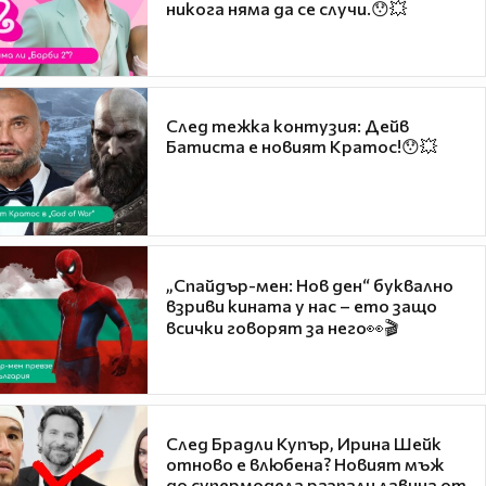
никога няма да се случи.😯💥
След тежка контузия: Дейв
Батиста е новият Кратос!😯💥
„Спайдър-мен: Нов ден“ буквално
взриви кината у нас – ето защо
всички говорят за него👀🎬
След Брадли Купър, Ирина Шейк
отново е влюбена? Новият мъж
до супермодела разпали лавина от