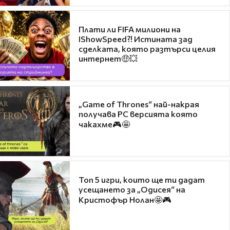
Плати ли FIFA милиони на
IShowSpeed?! Истината зад
сделката, която разтърси целия
интернет🤑💥
„Game of Thrones“ най-накрая
получава PC версията която
чакахме🎮🤩
Топ 5 игри, които ще ти дадат
усещането за „Одисея“ на
Кристофър Нолан🤩🎮