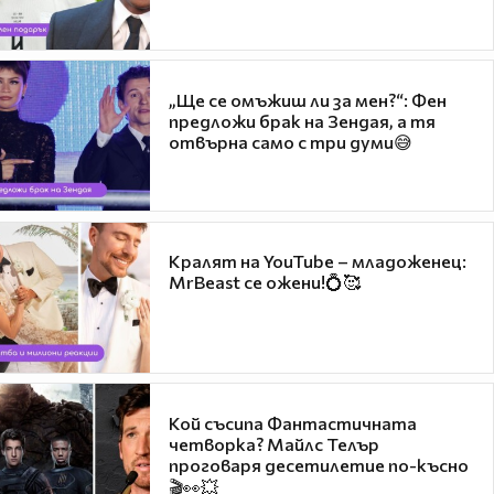
„Ще се омъжиш ли за мен?“: Фен
предложи брак на Зендая, а тя
отвърна само с три думи😅
Кралят на YouTube – младоженец:
MrBeast се ожени!💍🥰
Кой съсипа Фантастичната
четворка? Майлс Телър
проговаря десетилетие по-късно
🎬👀💥