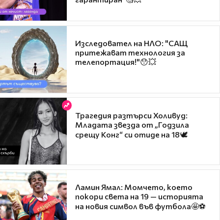
Изследовател на НЛО: "САЩ
притежават технология за
телепортация!"😯💥
Трагедия разтърси Холивуд:
Младата звезда от „Годзила
срещу Конг“ си отиде на 18🕊️
Ламин Ямал: Момчето, което
покори света на 19 — историята
на новия символ във футбола🤩⚽