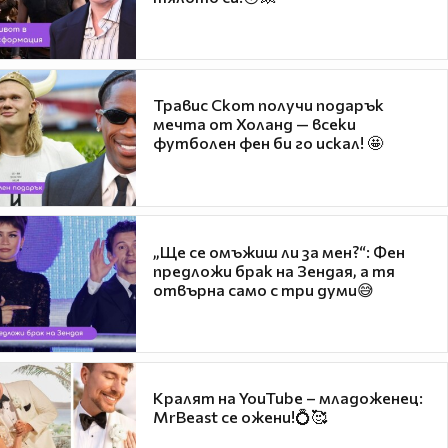
Травис Скот получи подарък
мечта от Холанд — всеки
футболен фен би го искал! 🤩
„Ще се омъжиш ли за мен?“: Фен
предложи брак на Зендая, а тя
отвърна само с три думи😅
Кралят на YouTube – младоженец:
MrBeast се ожени!💍🥰