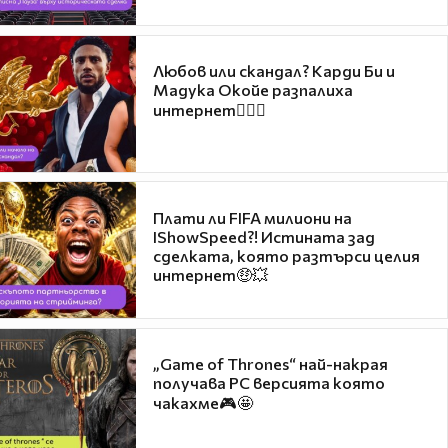
Любов или скандал? Карди Би и
Мадука Окойе разпалиха
интернет❤️‍🔥🔥
Плати ли FIFA милиони на
IShowSpeed?! Истината зад
сделката, която разтърси целия
интернет🤑💥
„Game of Thrones“ най-накрая
получава PC версията която
чакахме🎮🤩