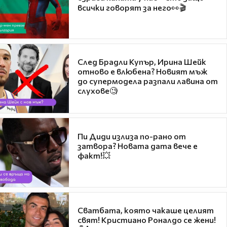
всички говорят за него👀🎬
След Брадли Купър, Ирина Шейк
отново е влюбена? Новият мъж
до супермодела разпали лавина от
слухове🧐
Пи Диди излиза по-рано от
затвора? Новата дата вече е
факт!💥
Сватбата, която чакаше целият
свят! Кристиано Роналдо се жени!