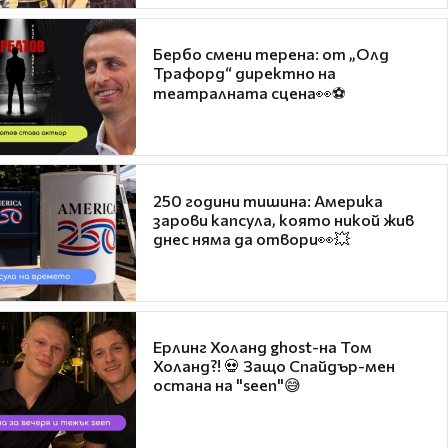
Бербо смени терена: от „Олд
Трафорд“ директно на
театралната сцена👀⚽
250 години тишина: Америка
зарови капсула, която никой жив
днес няма да отвори👀💥
Ерлинг Холанд ghost-на Том
Холанд?! 💀 Защо Спайдър-мен
остана на "seen"😅