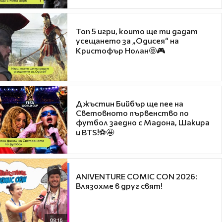
Топ 5 игри, които ще ти дадат
усещането за „Одисея“ на
Кристофър Нолан🤩🎮
Джъстин Бийбър ще пее на
Световното първенство по
футбол заедно с Мадона, Шакира
и BTS!⚽🤩
ANIVENTURE COMIC CON 2026:
Влязохме в друг свят!
08:16