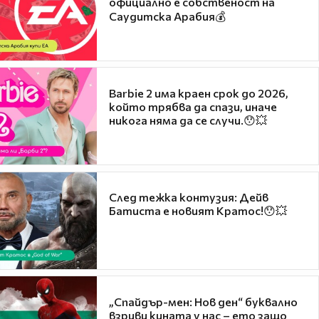
официално е собственост на
Саудитска Арабия💰
Barbie 2 има краен срок до 2026,
който трябва да спази, иначе
никога няма да се случи.😯💥
След тежка контузия: Дейв
Батиста е новият Кратос!😯💥
„Спайдър-мен: Нов ден“ буквално
взриви кината у нас – ето защо