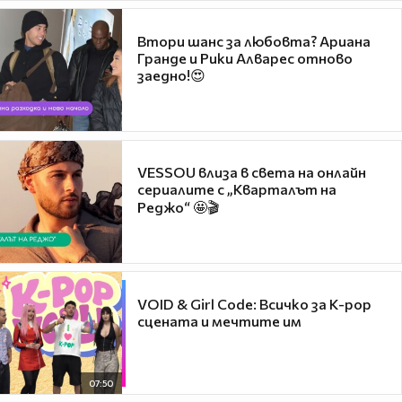
Втори шанс за любовта? Ариана
Гранде и Рики Алварес отново
заедно!😍
VESSOU влиза в света на онлайн
сериалите с „Кварталът на
Реджо“ 🤩🎬
VOID & Girl Code: Всичко за K-pop
сцената и мечтите им
07:50