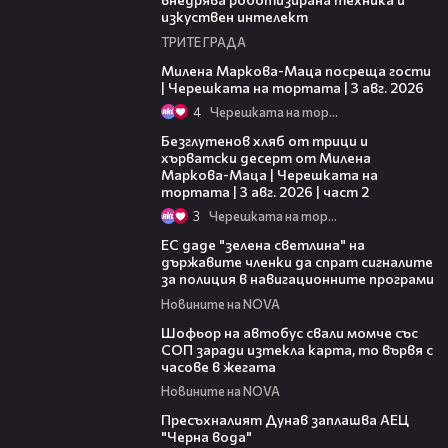
изкуствен интелект
ТРИТЕ ГРАДА
20:17
Милена Маркова-Маца посреща гости
| Черешката на тортата | 3 авг. 2026
4
Черешката на тортата
15:35
Безглутенов хляб от трици и
хърватски десерт от Милена
Маркова-Маца | Черешката на
тортата | 3 авг. 2026 | част 2
3
Черешката на тортата
03:04
ЕС даде "зелена светлина" на
държавите членки да спрат сигналите
за полиция в навигационните програми
Новините на NOVA
03:35
Шофьор на автобус свали момче със
СОП заради изтекла карта, то вървя с
часове в жегата
Новините на NOVA
03:51
Пресъхналият Дунав заплашва АЕЦ
"Черна вода"