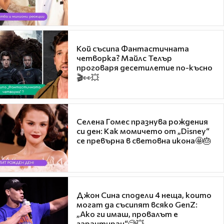
Кой съсипа Фантастичната
четворка? Майлс Телър
проговаря десетилетие по-късно
🎬👀💥
Селена Гомес празнува рождения
си ден: Как момичето от „Disney“
се превърна в световна икона🤩🎂
Джон Сина сподели 4 неща, които
могат да съсипят всяко GenZ:
„Ако ги имаш, провалът е
гарантиран“🧐💥