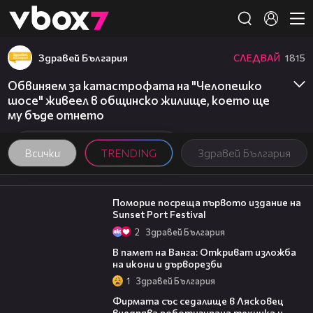
Member of
👾
Здравей България
СЛЕДВАЙ
1815
Обвиняем за катастрофата на "Челопешко
шосе" живеел в общинско жилище, което ще
му бъде отнето
Всички
TRENDING
Здравей България
05:54
Поморие посреща първото издание на
Sunset Port Festival
2
Здравей България
07:17
В памет на Ванга: Откриват изложба
на икони и дърворезби
1
Здравей България
00:06
Фирмата със седалище в Лясковец
внедрява роботизирана техника и