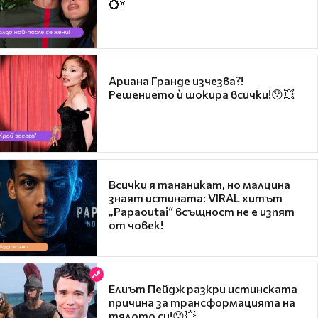
💍🍾
Ариана Гранде изчезва?!
Решението ѝ шокира всички!😯💥
Всички я тананикат, но малцина
знаят истината: VIRAL хитът
„Papaoutai“ всъщност не е изпят
от човек!
Елиът Пейдж разкри истинската
причина за трансформацията на
тялото си!😯💥