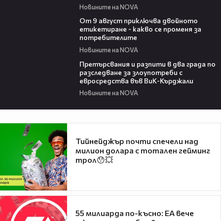
Новините на NOVA
03:32
От 9 август приключва двойното
етикетиране - какво се променя за
потребителите
Новините на NOVA
00:32
Претърсвания и разпити в два града по
разследване за злоупотреби с
евросредства във ВиК-Кърджали
Новините на NOVA
Тийнейджър почти спечели над
милион долара с тотален гейминг
трол😯💥
55 милиарда по-късно: EA вече