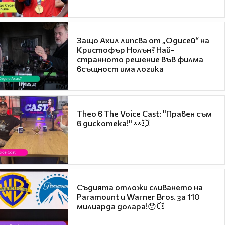
Защо Ахил липсва от „Одисей“ на
Кристофър Нолън? Най-
странното решение във филма
всъщност има логика
Theo в The Voice Cast: "Правен съм
в дискотека!" 👀💥
Съдията отложи сливането на
Paramount и Warner Bros. за 110
милиарда долара!😯💥