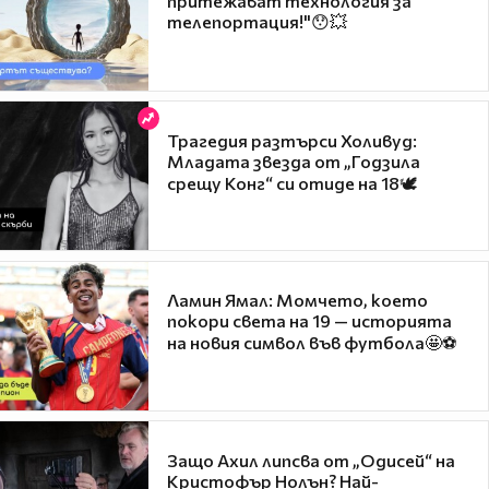
притежават технология за
телепортация!"😯💥
Трагедия разтърси Холивуд:
Младата звезда от „Годзила
срещу Конг“ си отиде на 18🕊️
Ламин Ямал: Момчето, което
покори света на 19 — историята
на новия символ във футбола🤩⚽
Защо Ахил липсва от „Одисей“ на
Кристофър Нолън? Най-