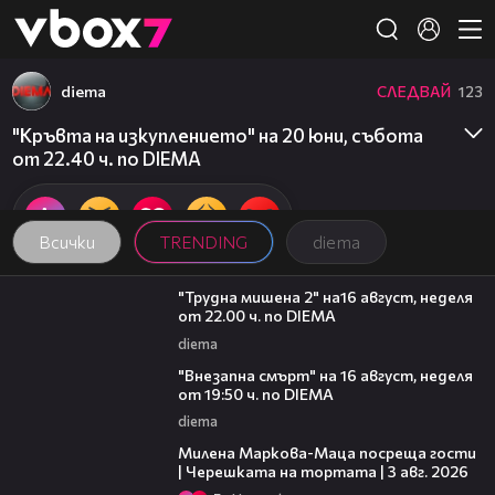
Member of
👾
diema
СЛЕДВАЙ
123
"Кръвта на изкуплението" на 20 юни, събота
от 22.40 ч. по DIEMA
Всички
TRENDING
diema
00:31
"Трудна мишена 2" на16 август, неделя
от 22.00 ч. по DIEMA
diema
00:33
"Внезапна смърт" на 16 август, неделя
от 19:50 ч. по DIEMA
diema
20:17
Милена Маркова-Маца посреща гости
| Черешката на тортата | 3 авг. 2026