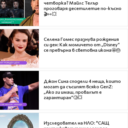
четворка? Майлс Телър
проговаря десетилетие по-късно
🎬👀💥
Селена Гомес празнува рождения
си ден: Как момичето от „Disney“
се превърна в световна икона🤩🎂
Джон Сина сподели 4 неща, които
могат да съсипят всяко GenZ:
„Ако ги имаш, провалът е
гарантиран“🧐💥
Изследовател на НЛО: "САЩ