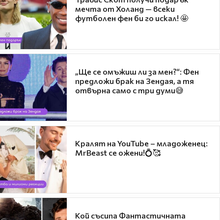
мечта от Холанд — всеки
футболен фен би го искал! 🤩
„Ще се омъжиш ли за мен?“: Фен
предложи брак на Зендая, а тя
отвърна само с три думи😅
Кралят на YouTube – младоженец:
MrBeast се ожени!💍🥰
Кой съсипа Фантастичната