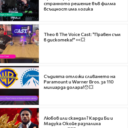
странното решение във филма
всъщност има логика
Theo в The Voice Cast: "Правен съм
в дискотека!" 👀💥
Съдията отложи сливането на
Paramount и Warner Bros. за 110
милиарда долара!😯💥
Любов или скандал? Карди Би и
Мадука Окойе разпалиха