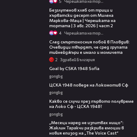
5
Черешката на тортата
15:35
Безглутенов хляб от трици и
хърватски десерт от Милена
Маркова-Маца | Черешката на
тортата | 3 авг. 2026 | част 2
4
Черешката на тортата
09:32
След смъртоносния побой в Пловдив:
Очевидци твърдят, че сред групата
тийнейджъри е имало и момичета
2
Здравей България
00:50
Goal by CSKA 1948 Sofia
gongbg
00:37
ЦСКА 1948 поведе на Локомотив Сф
gongbg
02:59
Какво се случи през първото полувреме
на Локо Сф - ЦСКА 1948?
gongbg
01:13:23
„Месеци наред не изпитвах нищо“:
Жаклин Таракчи разкрива емоции в
новия епизод на „The Voice Cast“