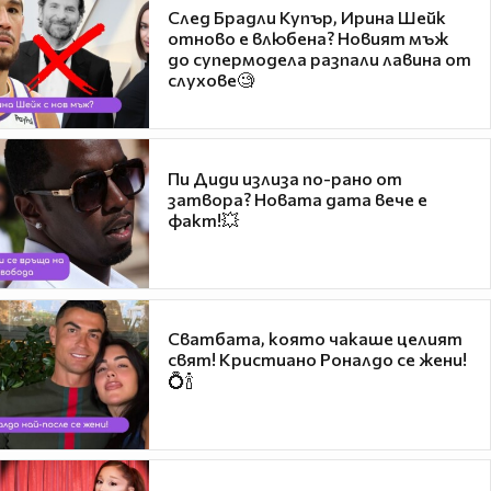
След Брадли Купър, Ирина Шейк
отново е влюбена? Новият мъж
до супермодела разпали лавина от
слухове🧐
Пи Диди излиза по-рано от
затвора? Новата дата вече е
факт!💥
Сватбата, която чакаше целият
свят! Кристиано Роналдо се жени!
💍🍾