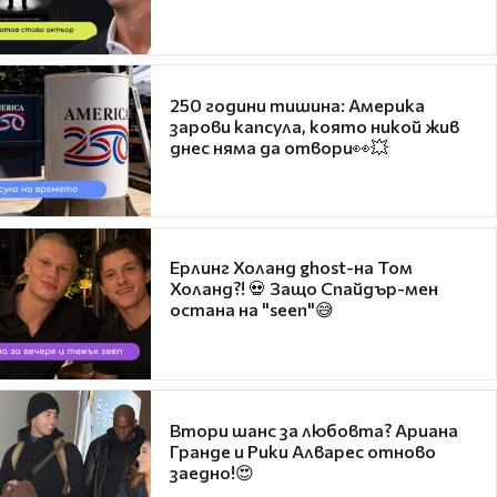
250 години тишина: Америка
зарови капсула, която никой жив
днес няма да отвори👀💥
Ерлинг Холанд ghost-на Том
Холанд?! 💀 Защо Спайдър-мен
остана на "seen"😅
Втори шанс за любовта? Ариана
Гранде и Рики Алварес отново
заедно!😍