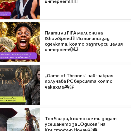
интернет❤️‍🔥🔥
Плати ли FIFA милиони на
IShowSpeed?! Истината зад
сделката, която разтърси целия
интернет🤑💥
„Game of Thrones“ най-накрая
получава PC версията която
чакахме🎮🤩
Топ 5 игри, които ще ти дадат
усещането за „Одисея“ на
Кристофър Нолан🤩🎮