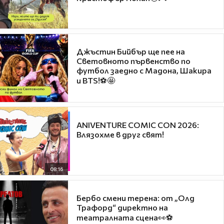
Джъстин Бийбър ще пее на
Световното първенство по
футбол заедно с Мадона, Шакира
и BTS!⚽🤩
ANIVENTURE COMIC CON 2026:
Влязохме в друг свят!
08:16
Бербо смени терена: от „Олд
Трафорд“ директно на
театралната сцена👀⚽