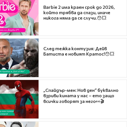
Barbie 2 има краен срок до 2026,
който трябва да спази, иначе
никога няма да се случи.😯💥
След тежка контузия: Дейв
Батиста е новият Кратос!😯💥
„Спайдър-мен: Нов ден“ буквално
взриви кината у нас – ето защо
всички говорят за него👀🎬