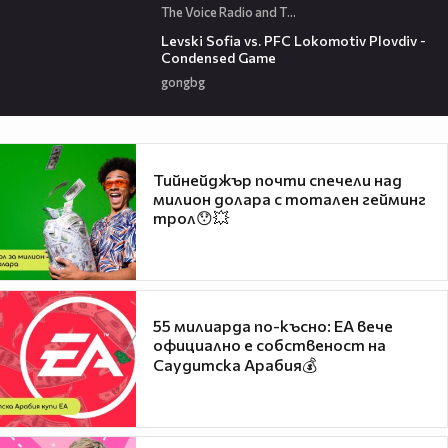
The Voice Radio and TV Bulgaria
20:09
Levski Sofia vs. PFC Lokomotiv Plovdiv -
Condensed Game
gongbg
Тийнейджър почти спечели над
милион долара с тотален гейминг
трол😯💥
55 милиарда по-късно: EA вече
официално е собственост на
Саудитска Арабия💰