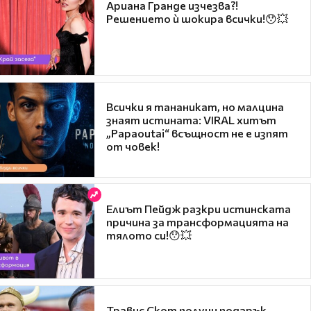
Ариана Гранде изчезва?!
Решението ѝ шокира всички!😯💥
Всички я тананикат, но малцина
знаят истината: VIRAL хитът
„Papaoutai“ всъщност не е изпят
от човек!
Елиът Пейдж разкри истинската
причина за трансформацията на
тялото си!😯💥
Травис Скот получи подарък