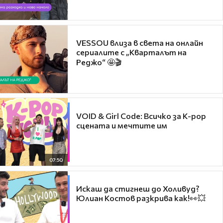
VESSOU влиза в света на онлайн
сериалите с „Кварталът на
Реджо“ 🤩🎬
VOID & Girl Code: Всичко за K-pop
сцената и мечтите им
07:50
Искаш да стигнеш до Холивуд?
Юлиан Костов разкрива как!👀💥