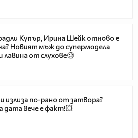
радли Купър, Ирина Шейк отново е
а? Новият мъж до супермодела
и лавина от слухове🧐
и излиза по-рано от затвора?
 дата вече е факт!💥