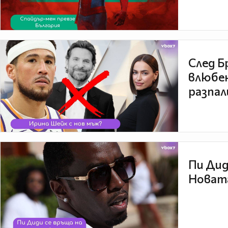
След Б
влюбен
разпал
Пи Дид
Новата