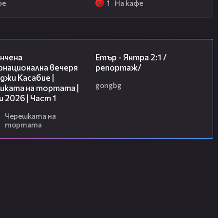
фе
1
На кафе
18:07
06:23
нчена
Етър - Янтра 2:1 /
рнационална вечеря
репортаж/
джи Касабие |
gongbg
шката на тортата |
и 2026 | Част 1
Черешката на
тортата