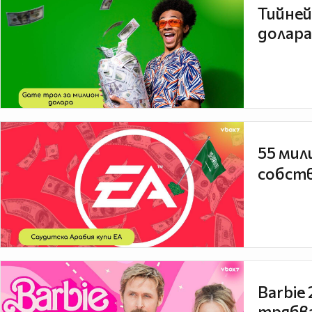
Тийней
долара
55 мил
собств
Barbie
трябва