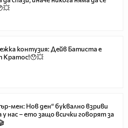
😯💥
ежка контузия: Дейв Батиста е
 Кратос!😯💥
ър-мен: Нов ден“ буквално взриви
 у нас – ето защо всички говорят за
🎬