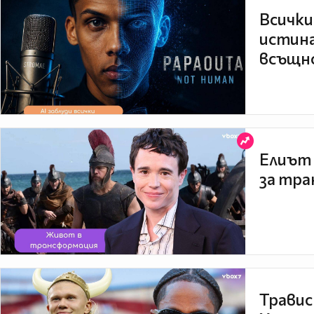
Всички
истина
всъщно
Елиът 
за тра
Травис