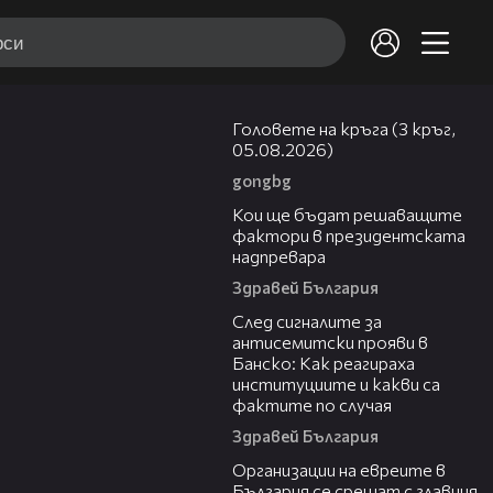
27:51
Головете на кръга (3 кръг,
05.08.2026)
gongbg
23:57
Кои ще бъдат решаващите
фактори в президентската
надпревара
Здравей България
05:56
След сигналите за
антисемитски прояви в
Банско: Как реагираха
институциите и какви са
фактите по случая
Здравей България
00:42
Организации на евреите в
България се срещат с главния