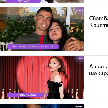
Сватба
Кристи
Ариана
шокира