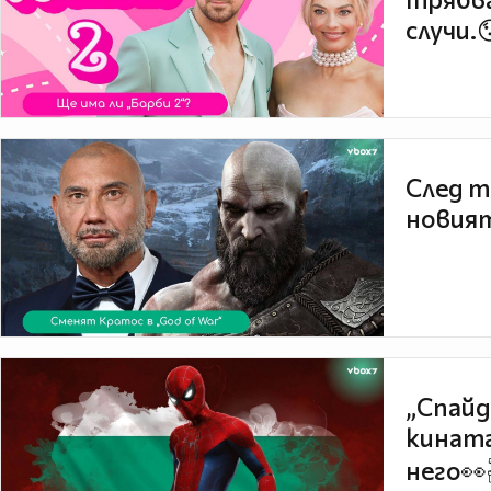
случи.
След т
новият
„Спайд
кината
него👀