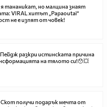
 я тананикат, но малцина знаят
та: VIRAL хитът „Papaoutai“
ст не е изпят от човек!
Пейдж разкри истинската причина
нсформацията на тялото си!😯💥
 Скот получи подарък мечта от