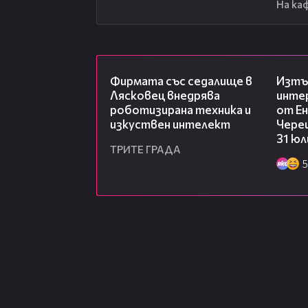
На ка
00:06
Фирмата със седалище в
Изтъ
Лясковец внедрява
инте
роботизирана техника и
от Ен
изкуствен интелект
Чере
31 юл
ТРИТЕ ГРАДА
5