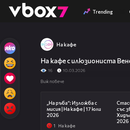
Member of
👾
Trending
На кафе
На кафе с илюзиониста Венс
16
10.03.2026
Виж повече
09:09
„На ръба“: Изложба с
Стаси
мисия | На кафе | 17 юли
със 
2026
Хидъл
2026
1
На кафе