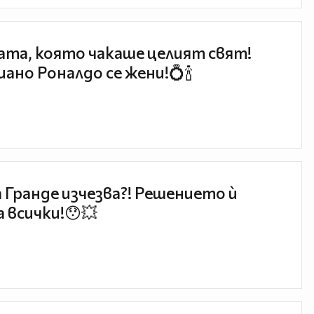
та, която чакаше целият свят!
ано Роналдо се жени!💍🍾
 Гранде изчезва?! Решението ѝ
 всички!😯💥