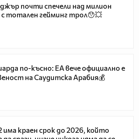
джър почти спечели над милион
 с тотален гейминг трол😯💥
иарда по-късно: EA вече официално е
еност на Саудитска Арабия💰
 2 има краен срок до 2026, който
 да спази, иначе никога няма да се