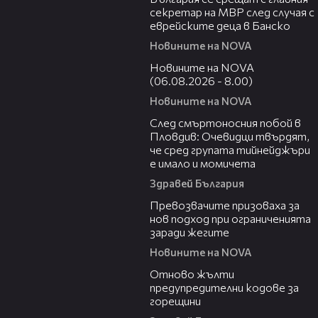
секретар на МВР след случая с
еврейските деца в Банско
Новините на NOVA
06:12
Новините на NOVA
(06.08.2026 - 8.00)
Новините на NOVA
09:32
След смъртоносния побой в
Пловдив: Очевидци твърдят,
че сред групата тийнейджъри
е имало и момичета
Здравей България
06:06
Превозвачите призоваха за
нов подход при ограниченията
заради жегите
Новините на NOVA
06:20
Отново жълти
предупредителни кодове за
горещини