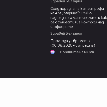
Здравей България
05:06
След поредната катастрофа
на АМ „Марица”: Колко
надеждни са мантинелите и как
се осъществява контрол над
шофьорите
Здравей България
01:47
Прогноза за времето
(06.08.2026 - сутрешна)
1
Новините на NOVA