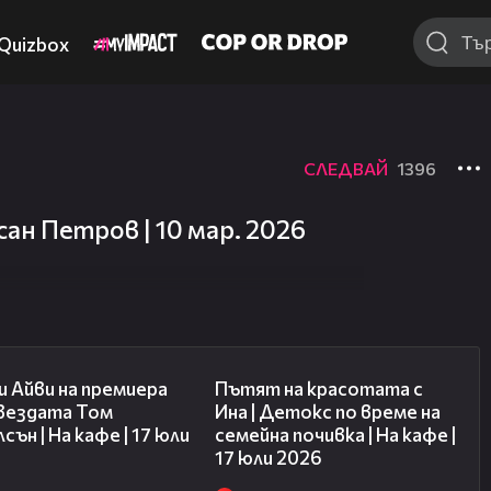
Quizbox
СЛЕДВАЙ
1396
ан Петров | 10 мар. 2026
02:58
17:40
 Айви на премиера
Пътят на красотата с
звездата Том
Ина | Детокс по време на
сън | На кафе | 17 юли
семейна почивка | На кафе |
17 юли 2026