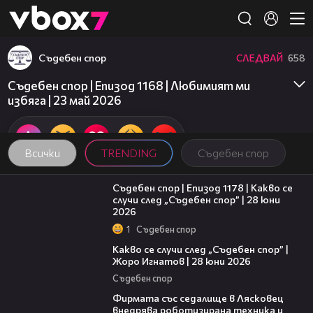
Member of
👾
Съдебен спор
СЛЕДВАЙ
658
Съдебен спор | Епизод 1168 | Любимият ми
избяга | 23 май 2026
Всички
TRENDING
Съдебен спор
47:02
Съдебен спор | Епизод 1178 | Какво се
случи след „Съдебен спор” | 28 юни
2026
1
Съдебен спор
15:58
Какво се случи след „Съдебен спор” |
Жоро Игнатов | 28 юни 2026
Съдебен спор
00:06
Фирмата със седалище в Лясковец
внедрява роботизирана техника и