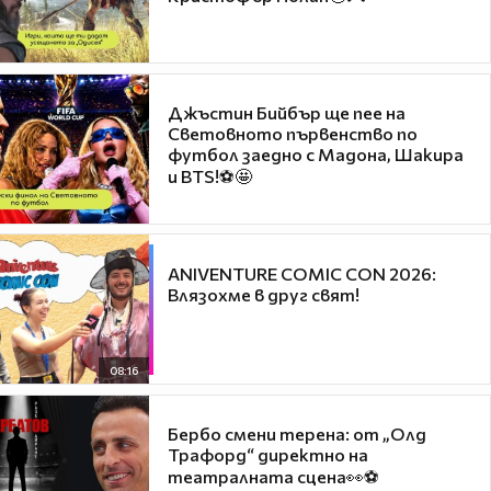
Джъстин Бийбър ще пее на
Световното първенство по
футбол заедно с Мадона, Шакира
и BTS!⚽🤩
ANIVENTURE COMIC CON 2026:
Влязохме в друг свят!
08:16
Бербо смени терена: от „Олд
Трафорд“ директно на
театралната сцена👀⚽