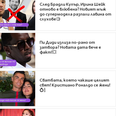
След Брадли Купър, Ирина Шейк
отново е влюбена? Новият мъж
до супермодела разпали лавина от
слухове🧐
Пи Диди излиза по-рано от
затвора? Новата дата вече е
факт!💥
Сватбата, която чакаше целият
свят! Кристиано Роналдо се жени!
💍🍾