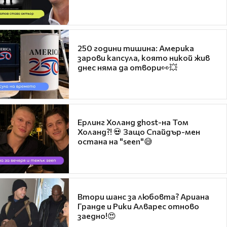
250 години тишина: Америка
зарови капсула, която никой жив
днес няма да отвори👀💥
Ерлинг Холанд ghost-на Том
Холанд?! 💀 Защо Спайдър-мен
остана на "seen"😅
Втори шанс за любовта? Ариана
Гранде и Рики Алварес отново
заедно!😍