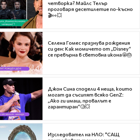
четворка? Майлс Телър
проговаря десетилетие по-късно
🎬👀💥
Селена Гомес празнува рождения
си ден: Как момичето от „Disney“
се превърна в световна икона🤩🎂
Джон Сина сподели 4 неща, които
могат да съсипят всяко GenZ:
„Ако ги имаш, провалът е
гарантиран“🧐💥
Изследовател на НЛО: "САЩ