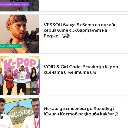
VESSOU влиза в света на онлайн
сериалите с „Кварталът на
Реджо“ 🤩🎬
VOID & Girl Code: Всичко за K-pop
сцената и мечтите им
07:50
Искаш да стигнеш до Холивуд?
Юлиан Костов разкрива как!👀💥