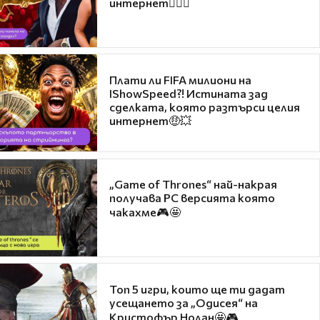
интернет❤️‍🔥🔥
Плати ли FIFA милиони на
IShowSpeed?! Истината зад
сделката, която разтърси целия
интернет🤑💥
„Game of Thrones“ най-накрая
получава PC версията която
чакахме🎮🤩
Топ 5 игри, които ще ти дадат
усещането за „Одисея“ на
Кристофър Нолан🤩🎮