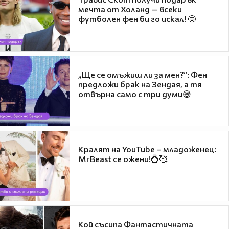
мечта от Холанд — всеки
футболен фен би го искал! 🤩
„Ще се омъжиш ли за мен?“: Фен
предложи брак на Зендая, а тя
отвърна само с три думи😅
Кралят на YouTube – младоженец:
MrBeast се ожени!💍🥰
Кой съсипа Фантастичната