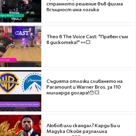
странното решение във филма
всъщност има логика
Theo в The Voice Cast: "Правен съм
в дискотека!" 👀💥
Съдията отложи сливането на
Paramount и Warner Bros. за 110
милиарда долара!😯💥
Любов или скандал? Карди Би и
Мадука Окойе разпалиха