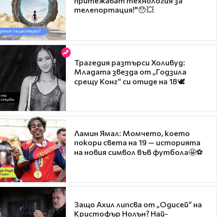
притежават технология за
телепортация!"😯💥
Трагедия разтърси Холивуд:
Младата звезда от „Годзила
срещу Конг“ си отиде на 18🕊️
Ламин Ямал: Момчето, което
покори света на 19 — историята
на новия символ във футбола🤩⚽
Защо Ахил липсва от „Одисей“ на
Кристофър Нолън? Най-