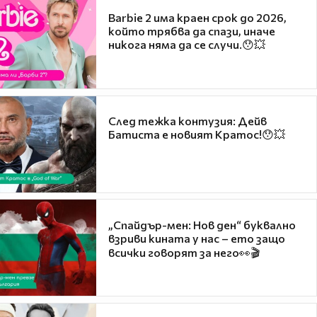
Barbie 2 има краен срок до 2026,
който трябва да спази, иначе
никога няма да се случи.😯💥
След тежка контузия: Дейв
Батиста е новият Кратос!😯💥
„Спайдър-мен: Нов ден“ буквално
взриви кината у нас – ето защо
всички говорят за него👀🎬