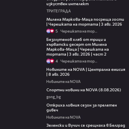
изкуствен интелект
ТРИТЕ ГРАДА
20:17
Милена Маркова-Маца посреща гости
| Черешката на тортата | 3 авг. 2026
5
Черешката на тортата
15:35
Безглутенов хляб от трици и
хърватски десерт от Милена
Маркова-Маца | Черешката на
тортата | 3 авг. 2026 | част 2
4
Черешката на тортата
29:15
Новините на NOVA | Централна емисия
| 8 авг. 2026
Новините на NOVA
04:09
Спортни новини на NOVA (8.08.2026)
gong_bg
02:01
Откриха ловния сезон за прелетен
дивеч
Новините на NOVA
00:53
Зеленски и Вучич се срещнаха в Белград