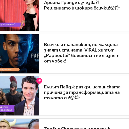
Ариана Гранде изчезва?!
Решението ѝ шокира всички!😯💥
Всички я тананикат, но малцина
знаят истината: VIRAL хитът
„Papaoutai“ всъщност не е изпят
от човек!
Елиът Пейдж разкри истинската
причина за трансформацията на
тялото си!😯💥
Травис Скот получи подарък