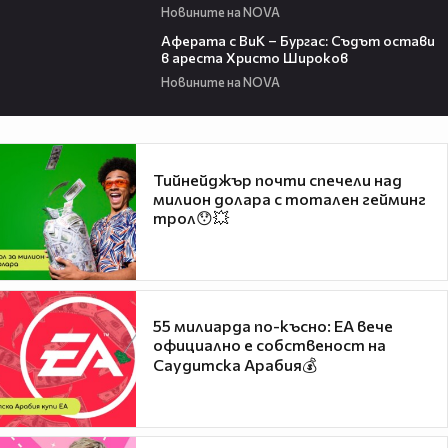
Новините на NOVA
01:19
Аферата с ВиК – Бургас: Съдът остави
в ареста Христо Широков
Новините на NOVA
Тийнейджър почти спечели над
милион долара с тотален гейминг
трол😯💥
55 милиарда по-късно: EA вече
официално е собственост на
Саудитска Арабия💰